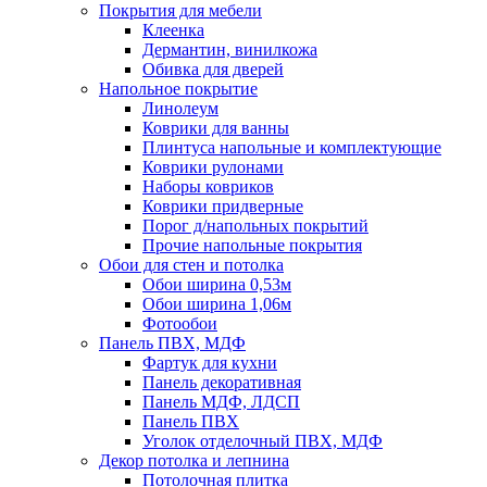
Покрытия для мебели
Клеенка
Дермантин, винилкожа
Обивка для дверей
Напольное покрытие
Линолеум
Коврики для ванны
Плинтуса напольные и комплектующие
Коврики рулонами
Наборы ковриков
Коврики придверные
Порог д/напольных покрытий
Прочие напольные покрытия
Обои для стен и потолка
Обои ширина 0,53м
Обои ширина 1,06м
Фотообои
Панель ПВХ, МДФ
Фартук для кухни
Панель декоративная
Панель МДФ, ЛДСП
Панель ПВХ
Уголок отделочный ПВХ, МДФ
Декор потолка и лепнина
Потолочная плитка