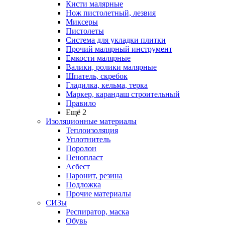
Кисти малярные
Нож пистолетный, лезвия
Миксеры
Пистолеты
Система для укладки плитки
Прочий малярный инструмент
Емкости малярные
Валики, ролики малярные
Шпатель, скребок
Гладилка, кельма, терка
Маркер, карандаш строительный
Правило
Ещё 2
Изоляционные материалы
Теплоизоляция
Уплотнитель
Поролон
Пенопласт
Асбест
Паронит, резина
Подложка
Прочие материалы
СИЗы
Респиратор, маска
Обувь