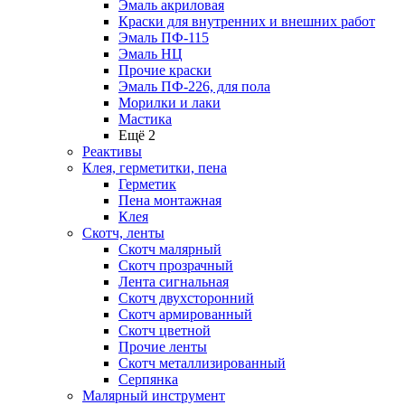
Эмаль акриловая
Краски для внутренних и внешних работ
Эмаль ПФ-115
Эмаль НЦ
Прочие краски
Эмаль ПФ-226, для пола
Морилки и лаки
Мастика
Ещё 2
Реактивы
Клея, герметитки, пена
Герметик
Пена монтажная
Клея
Скотч, ленты
Скотч малярный
Скотч прозрачный
Лента сигнальная
Скотч двухсторонний
Скотч армированный
Скотч цветной
Прочие ленты
Скотч металлизированный
Серпянка
Малярный инструмент