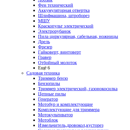
Фен технический
Аккумуляторная отвертка
Шлифмашина, штроборез
МШУ
Краскопульт электрический
Электрорубанок
Пила циркулярная, сабельная, ножницы
Дрель
Фрезер
Гайковерт, винтоверт
Гравер
Отбойный молоток
Ещё 6
Садовая техника
Триммер бензо
Бензопилы
Триммер электрический, газонокосилка
Цепные пилы
Генератор
Мотобур и комплектующие
Комплектующие для триммера
Мотокультиватор
Мотоблок
Измельчитель,дровокол,кусторез