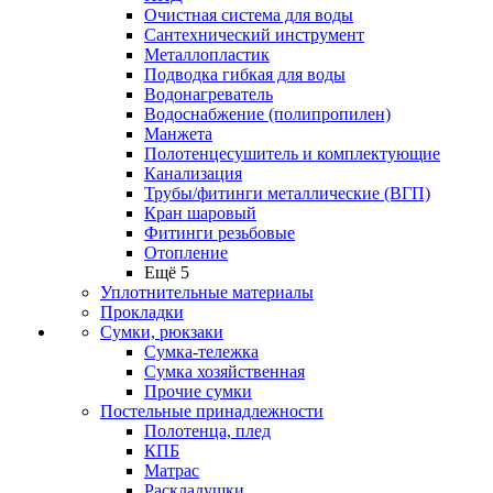
Очистная система для воды
Сантехнический инструмент
Металлопластик
Подводка гибкая для воды
Водонагреватель
Водоснабжение (полипропилен)
Манжета
Полотенцесушитель и комплектующие
Канализация
Трубы/фитинги металлические (ВГП)
Кран шаровый
Фитинги резьбовые
Отопление
Ещё 5
Уплотнительные материалы
Прокладки
Сумки, рюкзаки
Сумка-тележка
Сумка хозяйственная
Прочие сумки
Постельные принадлежности
Полотенца, плед
КПБ
Матрас
Раскладушки