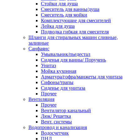
Стойки для душа
Смеситель для ванны/душа
Смеситель для мойки
Комплектующие для смесителей
Лейка для душа
Подводка гибкая для смесителя
Шланги для стиральных машин сливные,
заливные
Санфаянс
Умывальник/пьедестал
Сиденья для ванны/ Поручень
Унитаз
Мойка кухонная
Арматура/гофра/манжеты для унитаза
Сифоны/трапы
Сиденье для унитаза
Прочее
Вентиляция
Прочее
Вентилятор канальный
Люк/ Решетка
Вент. системы
Водопровод и канализация
Водосчетчик
ПНД