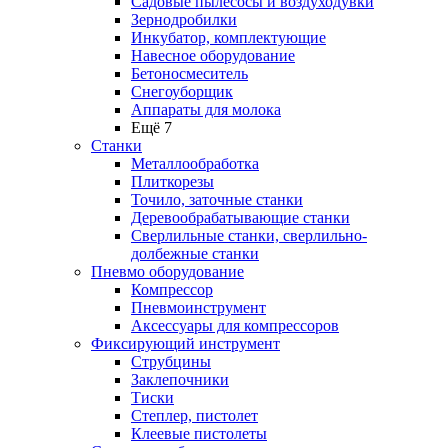
Садовые пылесосы и воздуходувки
Зернодробилки
Инкубатор, комплектующие
Навесное оборудование
Бетоносмеситель
Снегоуборщик
Аппараты для молока
Ещё 7
Станки
Металлообработка
Плиткорезы
Точило, заточные станки
Деревообрабатывающие станки
Сверлильные станки, сверлильно-
долбежные станки
Пневмо оборудование
Компрессор
Пневмоинструмент
Аксессуары для компрессоров
Фиксирующий инструмент
Струбцины
Заклепочники
Тиски
Степлер, пистолет
Клеевые пистолеты