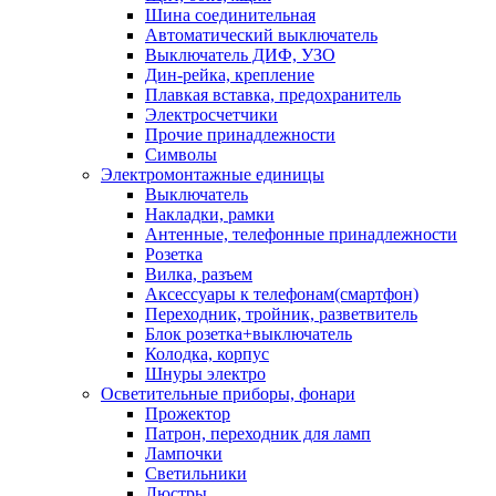
Шина соединительная
Автоматический выключатель
Выключатель ДИФ, УЗО
Дин-рейка, крепление
Плавкая вставка, предохранитель
Электросчетчики
Прочие принадлежности
Символы
Электромонтажные единицы
Выключатель
Накладки, рамки
Антенные, телефонные принадлежности
Розетка
Вилка, разъем
Аксессуары к телефонам(смартфон)
Переходник, тройник, разветвитель
Блок розетка+выключатель
Колодка, корпус
Шнуры электро
Осветительные приборы, фонари
Прожектор
Патрон, переходник для ламп
Лампочки
Светильники
Люстры