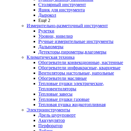
Столярный инструмент
Ящик для инструмента
Дырокол
Ещё 2
Измерительно-разметочный инструмент
Рулетки
Уровни, нивелир
Ручные измерительные инструменты
Дальномеры
Детекторы,пирометры,влагомеры
Климатическая техника
Обогреватели конвекционные, настенные
Обогреватели инфракрасные, кварцевые
Вентиляторы настольные, напольные
Обогреватели масляные
Тепловые пушки электрические,
Тепловентиляторы
Тепловые завесы
Тепловые пушки газовые
Тепловая пушка жидкотопливная
Электроинструменты
Дрель шуруповерт
Аккумулятор
Перфоратор
Лобзик