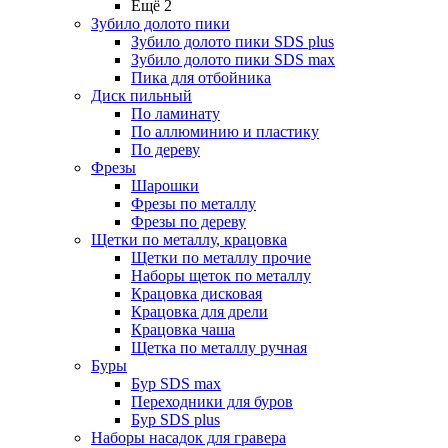
Ещё 2
Зубило долото пики
Зубило долото пики SDS plus
Зубило долото пики SDS max
Пика для отбойника
Диск пильный
По ламинату
По аллюминию и пластику
По дереву
Фрезы
Шарошки
Фрезы по металлу
Фрезы по дереву
Щетки по металлу, крацовка
Щетки по металлу прочие
Наборы щеток по металлу
Крацовка дисковая
Крацовка для дрели
Крацовка чаша
Щетка по металлу ручная
Буры
Бур SDS max
Переходники для буров
Бур SDS plus
Наборы насадок для гравера