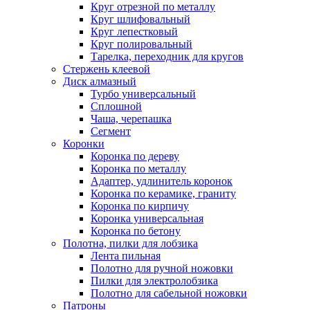
Круг отрезной по металлу
Круг шлифовальный
Круг лепестковый
Круг полировальный
Тарелка, переходник для кругов
Стержень клеевой
Диск алмазный
Турбо универсальный
Сплошной
Чаша, черепашка
Сегмент
Коронки
Коронка по дереву
Коронка по металлу
Адаптер, удлинитель коронок
Коронка по керамике, граниту
Коронка по кирпичу
Коронка универсальная
Коронка по бетону
Полотна, пилки для лобзика
Лента пильная
Полотно для ручной ножовки
Пилки для электролобзика
Полотно для сабельной ножовки
Патроны