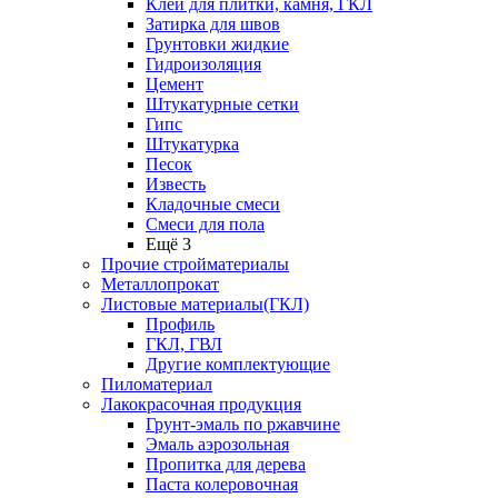
Клей для плитки, камня, ГКЛ
Затирка для швов
Грунтовки жидкие
Гидроизоляция
Цемент
Штукатурные сетки
Гипс
Штукатурка
Песок
Известь
Кладочные смеси
Смеси для пола
Ещё 3
Прочие стройматериалы
Металлопрокат
Листовые материалы(ГКЛ)
Профиль
ГКЛ, ГВЛ
Другие комплектующие
Пиломатериал
Лакокрасочная продукция
Грунт-эмаль по ржавчине
Эмаль аэрозольная
Пропитка для дерева
Паста колеровочная