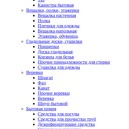
Канистра бытовая
Вешалки, полки, этажерки
Вешалка настенная
Полка
Плечики для одежды
Вешалка напольная
Этажерка, обувница
Гладильные доски, сушилки
Прищепки
Доска гладильная
Корзина для белья
Прочие принадлежности для стирки
Сушилка для одежды
Веревки
Шпагат
Фал
Канат
Прочие веревки
Веревка
Шнур бытовой
Бытовая химия
Средства для посуды
Средства для прочистки труб
Дезинфицирующие средства