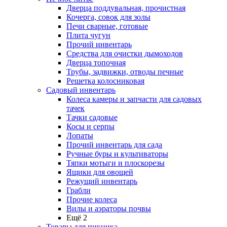
Дверца поддувальная, прочистная
Кочерга, совок для золы
Печи сварные, готовые
Плита чугун
Прочий инвентарь
Средства для очистки дымоходов
Дверца топочная
Трубы, задвижки, отводы печные
Решетка колосниковая
Садовый инвентарь
Колеса камеры и запчасти для садовых
тачек
Тачки садовые
Косы и серпы
Лопаты
Прочий инвентарь для сада
Ручные буры и культиваторы
Тяпки мотыги и плоскорезы
Ящики для овощей
Режущий инвентарь
Грабли
Прочие колеса
Вилы и аэраторы почвы
Ещё 2
Товары для пикника