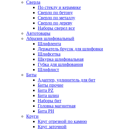
Сверла
По стеклу и керамике
Сверло по бетону
Сверло по металлу
Сверло по дереву
Наборы сверел все
Автотовары
Абразив шлифовальный
Шлифлента
Держатель брусок для шлифовки
Шлифсетка
Шкурка шлифовальная
Губка для шлифования
Шлифлист
Биты
Адаптер, удлинитель для бит
Биты прочие
Бита PZ
Бита шлиц
Наборы бит
Головка магнитная
Бита PH
Круги
Круг отрезной по камню
Круг заточной