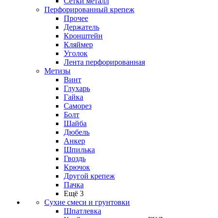
Сетки металл
Перфорированный крепеж
Прочее
Держатель
Кронштейн
Кляймер
Уголок
Лента перфорированная
Метизы
Винт
Глухарь
Гайка
Саморез
Болт
Шайба
Дюбель
Анкер
Шпилька
Гвоздь
Крючок
Другой крепеж
Пачка
Ещё 3
Сухие смеси и грунтовки
Шпатлевка