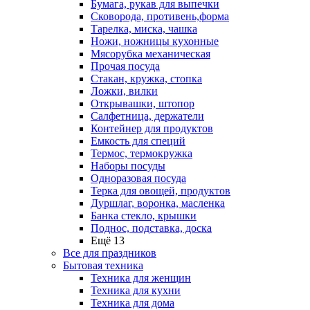
Бумага, рукав для выпечки
Сковорода, противень,форма
Тарелка, миска, чашка
Ножи, ножницы кухонные
Мясорубка механическая
Прочая посуда
Стакан, кружка, стопка
Ложки, вилки
Открывашки, штопор
Салфетница, держатели
Контейнер для продуктов
Емкость для специй
Термос, термокружка
Наборы посуды
Одноразовая посуда
Терка для овощей, продуктов
Дуршлаг, воронка, масленка
Банка стекло, крышки
Поднос, подставка, доска
Ещё 13
Все для праздников
Бытовая техника
Техника для женщин
Техника для кухни
Техника для дома