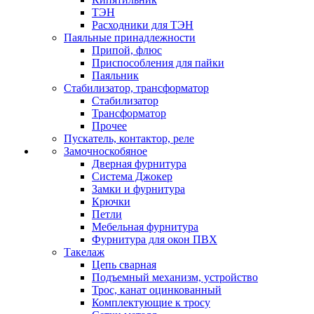
ТЭН
Расходники для ТЭН
Паяльные принадлежности
Припой, флюс
Приспособления для пайки
Паяльник
Стабилизатор, трансформатор
Стабилизатор
Трансформатор
Прочее
Пускатель, контактор, реле
Замочноскобяное
Дверная фурнитура
Система Джокер
Замки и фурнитура
Крючки
Петли
Мебельная фурнитура
Фурнитура для окон ПВХ
Такелаж
Цепь сварная
Подъемный механизм, устройство
Трос, канат оцинкованный
Комплектующие к тросу