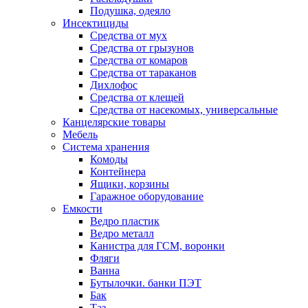
Подушка, одеяло
Инсектициды
Средства от мух
Средства от грызунов
Средства от комаров
Средства от тараканов
Дихлофос
Средства от клещей
Средства от насекомых, универсальные
Канцелярские товары
Мебель
Система хранения
Комоды
Контейнера
Ящики, корзины
Гаражное оборудование
Емкости
Ведро пластик
Ведро металл
Канистра для ГСМ, воронки
Фляги
Ванна
Бутылочки. банки ПЭТ
Бак
Таз