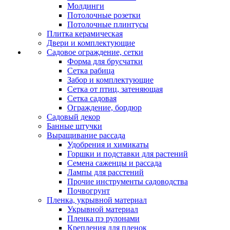
Молдинги
Потолочные розетки
Потолочные плинтусы
Плитка керамическая
Двери и комплектующие
Садовое ограждение, сетки
Форма для брусчатки
Сетка рабица
Забор и комплектующие
Сетка от птиц, затеняющая
Сетка садовая
Ограждение, бордюр
Садовый декор
Банные штучки
Выращивание рассада
Удобрения и химикаты
Горшки и подставки для растений
Семена саженцы и рассада
Лампы для расстений
Прочие инструменты садоводства
Почвогрунт
Пленка, укрывной материал
Укрывной материал
Пленка пэ рулонами
Крепления для пленок