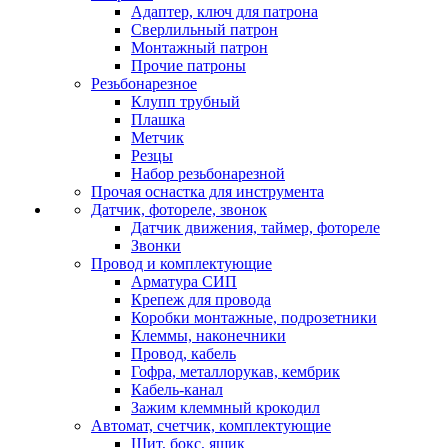
Адаптер, ключ для патрона
Сверлильный патрон
Монтажный патрон
Прочие патроны
Резьбонарезное
Клупп трубный
Плашка
Метчик
Резцы
Набор резьбонарезной
Прочая оснастка для инструмента
Датчик, фотореле, звонок
Датчик движения, таймер, фотореле
Звонки
Провод и комплектующие
Арматура СИП
Крепеж для провода
Коробки монтажные, подрозетники
Клеммы, наконечники
Провод, кабель
Гофра, металлорукав, кембрик
Кабель-канал
Зажим клеммный крокодил
Автомат, счетчик, комплектующие
Щит, бокс, ящик