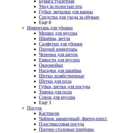
Бумага туалетная
Уход за полостью рта
Губки, мочалки для ванны
Средства для ухода за обувью
Ещё 8
Инвентарь для уборки
Мешки для мусора
Швабры, метла
Салфетки для уборки
Прочий инвентарь
Черенки для щеток
Емкости для мусора
Окномойки
Насадки для швабры
Щетки хозяйственные
Щетки для пола
Губки, щетки для посуды
Тряпка для пола
Совок для мусора
Ещё 3
Посуда
Кастрюли
Чайник заварочный, френч-пресс
Пластмассовая посуда
Прочие столовые приборы