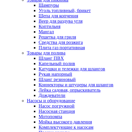
Шампуры
Уголь топливный, брикет
Щепа для копчения
Веер для раздува угля
Коптильня
Мангал
Решетка для гриля
Средства для розжига
Плита газ портативная
Товары для полива
Шланг ПВХ
Капельный полив
Катушки и тележки для шлангов
Рукав напорный
Шланг резиновый
Коннекторы и штуцеры для шлангов
Лейка садовая, опрыскиватель
Дождеватели
Насосы и оборудование
Насос погружной
Насосная станция
Мотопомпа
Мойка высокого давления
Комплектующие к насосам