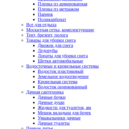
Пленка пэ армированная
Пленка пэ метражом
Парник
Поликарбонат
Все для отдыха
Москитная сетка, комплектующие
Тент, брезент, полога
Товары для уборки снега
Движок для снега
Ледорубы
Лопаты для уборки снега
Щетки автомобильные
Водосточные и кровельные системы
Водосток пластиковый
Земельное водоотведение
Кровельная система
Водосток оцинкованный
Дачная сантехника
Дачные бочки
Дачные души
Жидкости для туалетов, ям
Мешок вкладыш для бочек
Умывальники дачные
Дачные туалеты
Печное литье