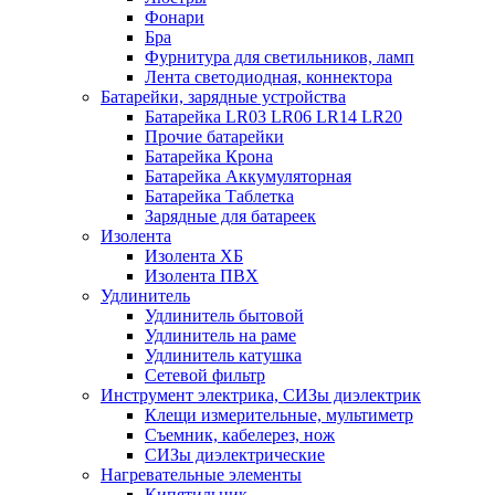
Фонари
Бра
Фурнитура для светильников, ламп
Лента светодиодная, коннектора
Батарейки, зарядные устройства
Батарейка LR03 LR06 LR14 LR20
Прочие батарейки
Батарейка Крона
Батарейка Аккумуляторная
Батарейка Таблетка
Зарядные для батареек
Изолента
Изолента ХБ
Изолента ПВХ
Удлинитель
Удлинитель бытовой
Удлинитель на раме
Удлинитель катушка
Сетевой фильтр
Инструмент электрика, СИЗы диэлектрик
Клещи измерительные, мультиметр
Съемник, кабелерез, нож
СИЗы диэлектрические
Нагревательные элементы
Кипятильник