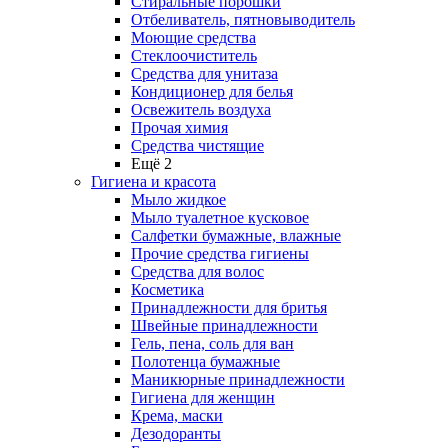
Стиральные порошки
Отбеливатель, пятновыводитель
Моющие средства
Стеклоочиститель
Средства для унитаза
Кондиционер для белья
Освежитель воздуха
Прочая химия
Средства чистящие
Ещё 2
Гигиена и красота
Мыло жидкое
Мыло туалетное кусковое
Салфетки бумажные, влажные
Прочие средства гигиены
Средства для волос
Косметика
Принадлежности для бритья
Швейные принадлежности
Гель, пена, соль для ван
Полотенца бумажные
Маникюрные принадлежности
Гигиена для женщин
Крема, маски
Дезодоранты