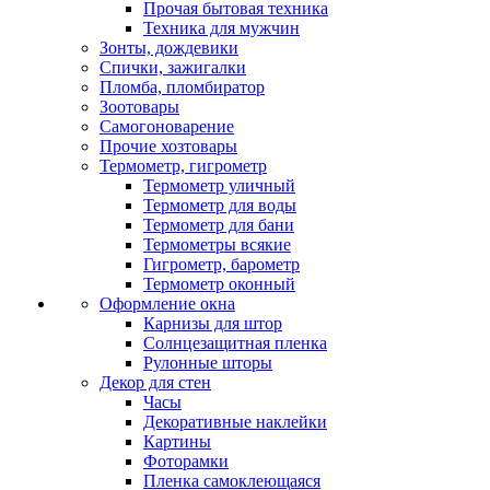
Прочая бытовая техника
Техника для мужчин
Зонты, дождевики
Спички, зажигалки
Пломба, пломбиратор
Зоотовары
Самогоноварение
Прочие хозтовары
Термометр, гигрометр
Термометр уличный
Термометр для воды
Термометр для бани
Термометры всякие
Гигрометр, барометр
Термометр оконный
Оформление окна
Карнизы для штор
Солнцезащитная пленка
Рулонные шторы
Декор для стен
Часы
Декоративные наклейки
Картины
Фоторамки
Пленка самоклеющаяся