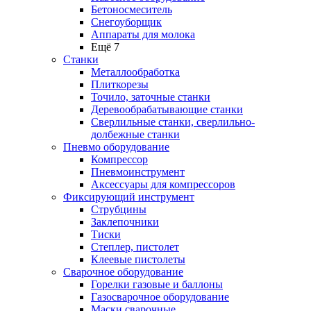
Бетоносмеситель
Снегоуборщик
Аппараты для молока
Ещё 7
Станки
Металлообработка
Плиткорезы
Точило, заточные станки
Деревообрабатывающие станки
Сверлильные станки, сверлильно-
долбежные станки
Пневмо оборудование
Компрессор
Пневмоинструмент
Аксессуары для компрессоров
Фиксирующий инструмент
Струбцины
Заклепочники
Тиски
Степлер, пистолет
Клеевые пистолеты
Сварочное оборудование
Горелки газовые и баллоны
Газосварочное оборудование
Маски сварочные