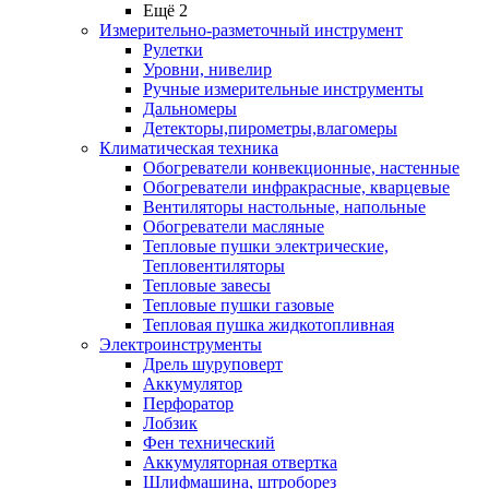
Ещё 2
Измерительно-разметочный инструмент
Рулетки
Уровни, нивелир
Ручные измерительные инструменты
Дальномеры
Детекторы,пирометры,влагомеры
Климатическая техника
Обогреватели конвекционные, настенные
Обогреватели инфракрасные, кварцевые
Вентиляторы настольные, напольные
Обогреватели масляные
Тепловые пушки электрические,
Тепловентиляторы
Тепловые завесы
Тепловые пушки газовые
Тепловая пушка жидкотопливная
Электроинструменты
Дрель шуруповерт
Аккумулятор
Перфоратор
Лобзик
Фен технический
Аккумуляторная отвертка
Шлифмашина, штроборез