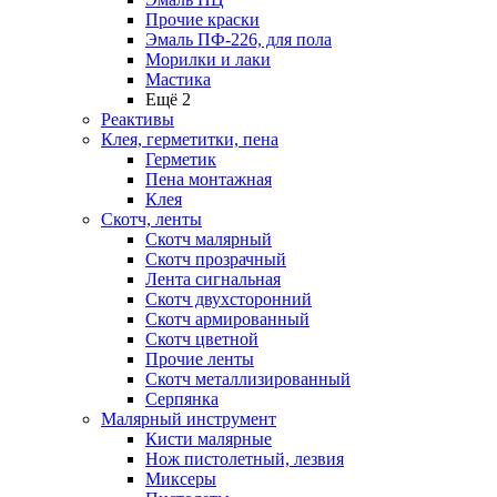
Прочие краски
Эмаль ПФ-226, для пола
Морилки и лаки
Мастика
Ещё 2
Реактивы
Клея, герметитки, пена
Герметик
Пена монтажная
Клея
Скотч, ленты
Скотч малярный
Скотч прозрачный
Лента сигнальная
Скотч двухсторонний
Скотч армированный
Скотч цветной
Прочие ленты
Скотч металлизированный
Серпянка
Малярный инструмент
Кисти малярные
Нож пистолетный, лезвия
Миксеры