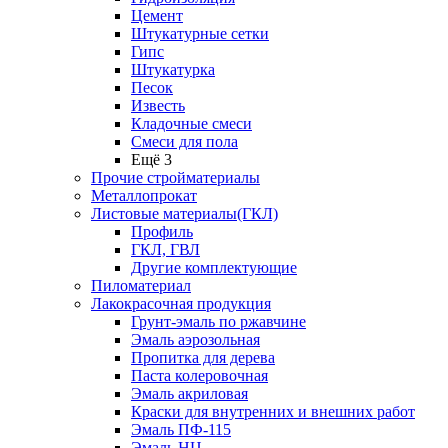
Цемент
Штукатурные сетки
Гипс
Штукатурка
Песок
Известь
Кладочные смеси
Смеси для пола
Ещё 3
Прочие стройматериалы
Металлопрокат
Листовые материалы(ГКЛ)
Профиль
ГКЛ, ГВЛ
Другие комплектующие
Пиломатериал
Лакокрасочная продукция
Грунт-эмаль по ржавчине
Эмаль аэрозольная
Пропитка для дерева
Паста колеровочная
Эмаль акриловая
Краски для внутренних и внешних работ
Эмаль ПФ-115
Эмаль НЦ