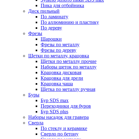
Пика для отбойника
Диск пильный
По ламинату
По аллюминию и пластику
По дереву
Фрезы
Шарошки
Фрезы по металлу
Фрезы по дереву
Щетки по металлу, крацовка
Щетки по металлу прочие
Наборы щеток по металлу
Крацовка дисковая
Крацовка для дрели
Крацовка чаша
Щетка по металлу ручная
Буры
Бур SDS max
Переходники для буров
Бур SDS plus
Наборы насадок для гравера
Сверла
По стеклу и керамике
Сверло по бетону