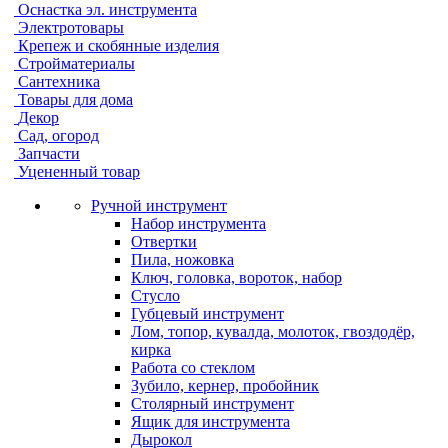
Оснастка эл. инструмента
Электротовары
Крепеж и скобянные изделия
Стройматериалы
Сантехника
Товары для дома
Декор
Сад, огород
Запчасти
Уцененный товар
Ручной инструмент
Набор инструмента
Отвертки
Пила, ножовка
Ключ, головка, вороток, набор
Стусло
Губцевый инструмент
Лом, топор, кувалда, молоток, гвоздодёр,
кирка
Работа со стеклом
Зубило, кернер, пробойник
Столярный инструмент
Ящик для инструмента
Дырокол