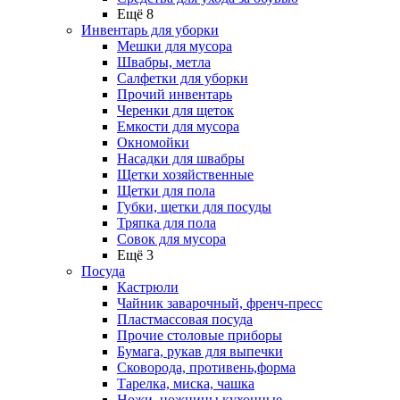
Ещё 8
Инвентарь для уборки
Мешки для мусора
Швабры, метла
Салфетки для уборки
Прочий инвентарь
Черенки для щеток
Емкости для мусора
Окномойки
Насадки для швабры
Щетки хозяйственные
Щетки для пола
Губки, щетки для посуды
Тряпка для пола
Совок для мусора
Ещё 3
Посуда
Кастрюли
Чайник заварочный, френч-пресс
Пластмассовая посуда
Прочие столовые приборы
Бумага, рукав для выпечки
Сковорода, противень,форма
Тарелка, миска, чашка
Ножи, ножницы кухонные