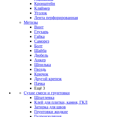
Кронштейн
Кляймер
Уголок
Лента перфорированная
Метизы
Винт
Глухарь
Гайка
Саморез
Болт
Шайба
Дюбель
Анкер
Шпилька
Гвоздь
Крючок
Другой крепеж
Пачка
Ещё 3
Сухие смеси и грунтовки
Шпатлевка
Клей для плитки, камня, ГКЛ
Затирка для швов
Грунтовки жидкие
Гидроизоляция