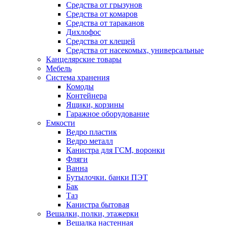
Средства от грызунов
Средства от комаров
Средства от тараканов
Дихлофос
Средства от клещей
Средства от насекомых, универсальные
Канцелярские товары
Мебель
Система хранения
Комоды
Контейнера
Ящики, корзины
Гаражное оборудование
Емкости
Ведро пластик
Ведро металл
Канистра для ГСМ, воронки
Фляги
Ванна
Бутылочки. банки ПЭТ
Бак
Таз
Канистра бытовая
Вешалки, полки, этажерки
Вешалка настенная