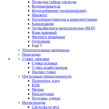
Подводка гибкая для воды
Водонагреватель
Водоснабжение (полипропилен)
Манжета
Полотенцесушитель и комплектующие
Канализация
Трубы/фитинги металлические (ВГП)
Кран шаровый
Фитинги резьбовые
Отопление
Ещё 5
Уплотнительные материалы
Прокладки
Сумки, рюкзаки
Сумка-тележка
Сумка хозяйственная
Прочие сумки
Постельные принадлежности
Полотенца, плед
КПБ
Матрас
Раскладушки
Подушка, одеяло
Инсектициды
Средства от мух