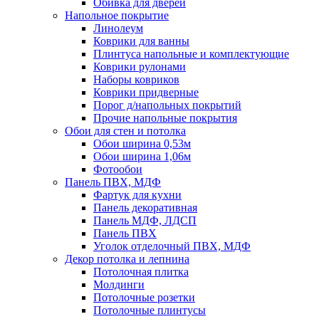
Обивка для дверей
Напольное покрытие
Линолеум
Коврики для ванны
Плинтуса напольные и комплектующие
Коврики рулонами
Наборы ковриков
Коврики придверные
Порог д/напольных покрытий
Прочие напольные покрытия
Обои для стен и потолка
Обои ширина 0,53м
Обои ширина 1,06м
Фотообои
Панель ПВХ, МДФ
Фартук для кухни
Панель декоративная
Панель МДФ, ЛДСП
Панель ПВХ
Уголок отделочный ПВХ, МДФ
Декор потолка и лепнина
Потолочная плитка
Молдинги
Потолочные розетки
Потолочные плинтусы