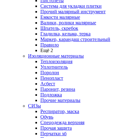
Пистолеты
Система для укладки плитки
Прочий малярный инструмент
Емкости малярные
Валики, ролики малярные
Шпатель, скребок
Гладилка, кельма, терка
Маркер, карандаш строительный
Правило
Ещё 2
Изоляционные материалы
Теплоизоляция
Уплотнитель
Поролон
Пенопласт
Асбест
Паронит, резина
Подложка
Прочие материалы
СИЗы
Респиратор, маска
Обувь
Спецодежда верхняя
Прочая защита
Перчатки хб