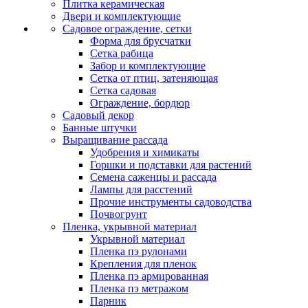
Плитка керамическая
Двери и комплектующие
Садовое ограждение, сетки
Форма для брусчатки
Сетка рабица
Забор и комплектующие
Сетка от птиц, затеняющая
Сетка садовая
Ограждение, бордюр
Садовый декор
Банные штучки
Выращивание рассада
Удобрения и химикаты
Горшки и подставки для растений
Семена саженцы и рассада
Лампы для расстений
Прочие инструменты садоводства
Почвогрунт
Пленка, укрывной материал
Укрывной материал
Пленка пэ рулонами
Крепления для пленок
Пленка пэ армированная
Пленка пэ метражом
Парник