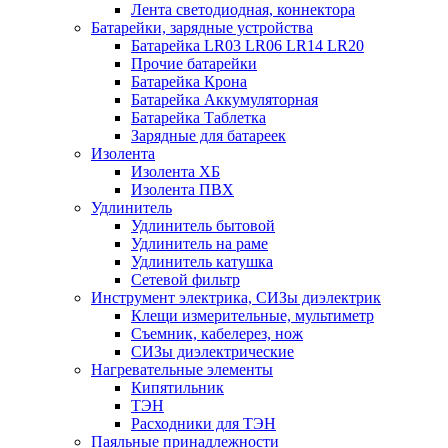
Лента светодиодная, коннектора
Батарейки, зарядные устройства
Батарейка LR03 LR06 LR14 LR20
Прочие батарейки
Батарейка Крона
Батарейка Аккумуляторная
Батарейка Таблетка
Зарядные для батареек
Изолента
Изолента ХБ
Изолента ПВХ
Удлинитель
Удлинитель бытовой
Удлинитель на раме
Удлинитель катушка
Сетевой фильтр
Инструмент электрика, СИЗы диэлектрик
Клещи измерительные, мультиметр
Съемник, кабелерез, нож
СИЗы диэлектрические
Нагревательные элементы
Кипятильник
ТЭН
Расходники для ТЭН
Паяльные принадлежности