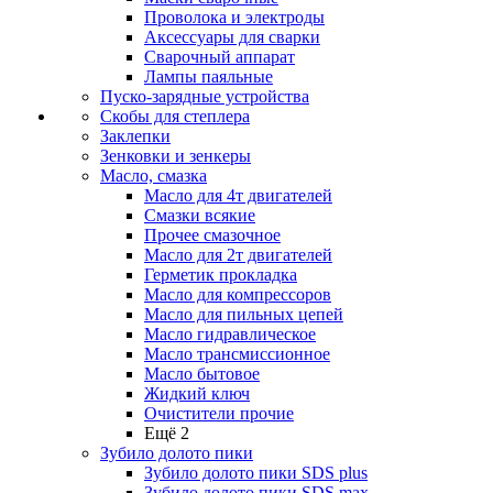
Проволока и электроды
Аксессуары для сварки
Сварочный аппарат
Лампы паяльные
Пуско-зарядные устройства
Скобы для степлера
Заклепки
Зенковки и зенкеры
Масло, смазка
Масло для 4т двигателей
Смазки всякие
Прочее смазочное
Масло для 2т двигателей
Герметик прокладка
Масло для компрессоров
Масло для пильных цепей
Масло гидравлическое
Масло трансмиссионное
Масло бытовое
Жидкий ключ
Очистители прочие
Ещё 2
Зубило долото пики
Зубило долото пики SDS plus
Зубило долото пики SDS max