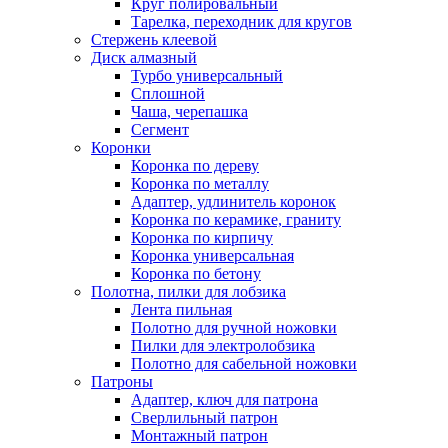
Круг полировальный
Тарелка, переходник для кругов
Стержень клеевой
Диск алмазный
Турбо универсальный
Сплошной
Чаша, черепашка
Сегмент
Коронки
Коронка по дереву
Коронка по металлу
Адаптер, удлинитель коронок
Коронка по керамике, граниту
Коронка по кирпичу
Коронка универсальная
Коронка по бетону
Полотна, пилки для лобзика
Лента пильная
Полотно для ручной ножовки
Пилки для электролобзика
Полотно для сабельной ножовки
Патроны
Адаптер, ключ для патрона
Сверлильный патрон
Монтажный патрон