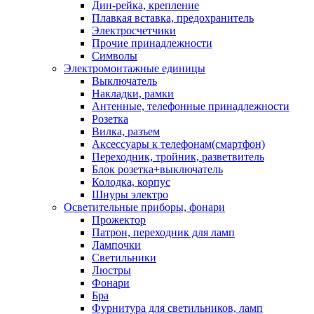
Дин-рейка, крепление
Плавкая вставка, предохранитель
Электросчетчики
Прочие принадлежности
Символы
Электромонтажные единицы
Выключатель
Накладки, рамки
Антенные, телефонные принадлежности
Розетка
Вилка, разъем
Аксессуары к телефонам(смартфон)
Переходник, тройник, разветвитель
Блок розетка+выключатель
Колодка, корпус
Шнуры электро
Осветительные приборы, фонари
Прожектор
Патрон, переходник для ламп
Лампочки
Светильники
Люстры
Фонари
Бра
Фурнитура для светильников, ламп