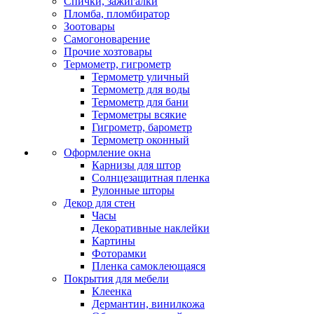
Спички, зажигалки
Пломба, пломбиратор
Зоотовары
Самогоноварение
Прочие хозтовары
Термометр, гигрометр
Термометр уличный
Термометр для воды
Термометр для бани
Термометры всякие
Гигрометр, барометр
Термометр оконный
Оформление окна
Карнизы для штор
Солнцезащитная пленка
Рулонные шторы
Декор для стен
Часы
Декоративные наклейки
Картины
Фоторамки
Пленка самоклеющаяся
Покрытия для мебели
Клеенка
Дермантин, винилкожа