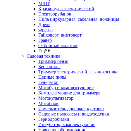
МШУ
Краскопульт электрический
Электрорубанок
Пила циркулярная, сабельная, ножницы
Дрель
Фрезер
Гайковерт, винтоверт
Гравер
Отбойный молоток
Ещё 6
Садовая техника
Триммер бензо
Бензопилы
Триммер электрический, газонокосилка
Цепные пилы
Генератор
Мотобур и комплектующие
Комплектующие для триммера
Мотокультиватор
Мотоблок
Измельчитель,дровокол,кусторез
Садовые пылесосы и воздуходувки
Зернодробилки
Инкубатор, комплектующие
Навесное оборудование