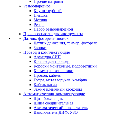
Прочие патроны
Резьбонарезное
Клупп трубный
Плашка
Метчик
Резцы
Набор резьбонарезной
Прочая оснастка для инструмента
Датчик, фотореле, звонок
Датчик движения, таймер, фотореле
Звонки
Провод и комплектующие
Арматура СИП
Крепеж для провода
Коробки монтажные, подрозетники
Клеммы, наконечники
Провод, кабель
Гофра, металлорукав, кембрик
Кабель-канал
Зажим клеммный крокодил
Автомат, счетчик, комплектующие
Щит, бокс, ящик
Шина соединительная
Автоматический выключатель
Выключатель ДИФ, УЗО