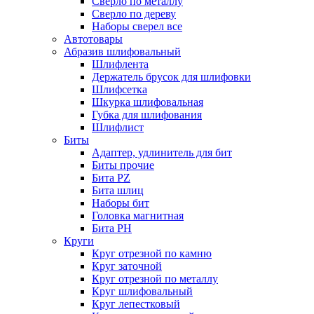
Сверло по металлу
Сверло по дереву
Наборы сверел все
Автотовары
Абразив шлифовальный
Шлифлента
Держатель брусок для шлифовки
Шлифсетка
Шкурка шлифовальная
Губка для шлифования
Шлифлист
Биты
Адаптер, удлинитель для бит
Биты прочие
Бита PZ
Бита шлиц
Наборы бит
Головка магнитная
Бита PH
Круги
Круг отрезной по камню
Круг заточной
Круг отрезной по металлу
Круг шлифовальный
Круг лепестковый