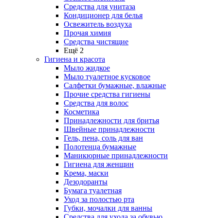
Средства для унитаза
Кондиционер для белья
Освежитель воздуха
Прочая химия
Средства чистящие
Ещё 2
Гигиена и красота
Мыло жидкое
Мыло туалетное кусковое
Салфетки бумажные, влажные
Прочие средства гигиены
Средства для волос
Косметика
Принадлежности для бритья
Швейные принадлежности
Гель, пена, соль для ван
Полотенца бумажные
Маникюрные принадлежности
Гигиена для женщин
Крема, маски
Дезодоранты
Бумага туалетная
Уход за полостью рта
Губки, мочалки для ванны
Средства для ухода за обувью