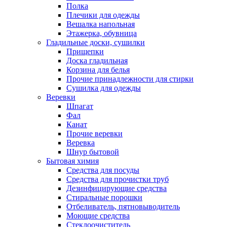
Полка
Плечики для одежды
Вешалка напольная
Этажерка, обувница
Гладильные доски, сушилки
Прищепки
Доска гладильная
Корзина для белья
Прочие принадлежности для стирки
Сушилка для одежды
Веревки
Шпагат
Фал
Канат
Прочие веревки
Веревка
Шнур бытовой
Бытовая химия
Средства для посуды
Средства для прочистки труб
Дезинфицирующие средства
Стиральные порошки
Отбеливатель, пятновыводитель
Моющие средства
Стеклоочиститель