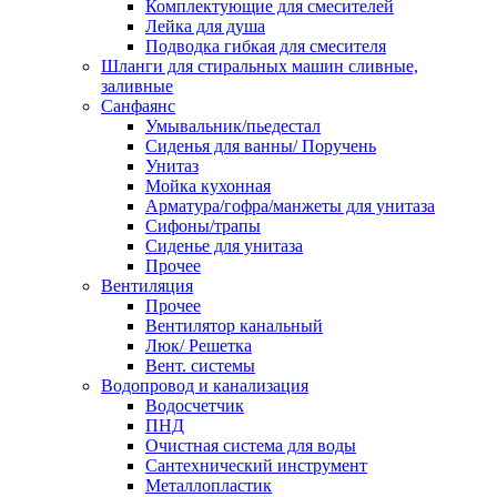
Комплектующие для смесителей
Лейка для душа
Подводка гибкая для смесителя
Шланги для стиральных машин сливные,
заливные
Санфаянс
Умывальник/пьедестал
Сиденья для ванны/ Поручень
Унитаз
Мойка кухонная
Арматура/гофра/манжеты для унитаза
Сифоны/трапы
Сиденье для унитаза
Прочее
Вентиляция
Прочее
Вентилятор канальный
Люк/ Решетка
Вент. системы
Водопровод и канализация
Водосчетчик
ПНД
Очистная система для воды
Сантехнический инструмент
Металлопластик