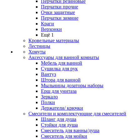
Перчатки резиновые
Перчатки прочие
Очки защитные
Перчатки зимние
Краги
Верхонки
Ещё 1
Кровельные материалы
Лестницы
Хомуты
Аксессуары для ванной комнаты
Мебель для ванной
Сушилка для рук
Вантуз
Штора для ванной
Мыльницы дозаторы наборы
Ерш для унитаза
Зеркало
Полки
Держатели/ крючки
Смесители и комплектующие для смесителей
Шланг для душа
Стойки для душа
Смеситель для ванны/душа
Смеситель для мойки