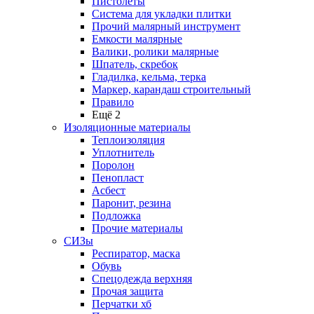
Пистолеты
Система для укладки плитки
Прочий малярный инструмент
Емкости малярные
Валики, ролики малярные
Шпатель, скребок
Гладилка, кельма, терка
Маркер, карандаш строительный
Правило
Ещё 2
Изоляционные материалы
Теплоизоляция
Уплотнитель
Поролон
Пенопласт
Асбест
Паронит, резина
Подложка
Прочие материалы
СИЗы
Респиратор, маска
Обувь
Спецодежда верхняя
Прочая защита
Перчатки хб