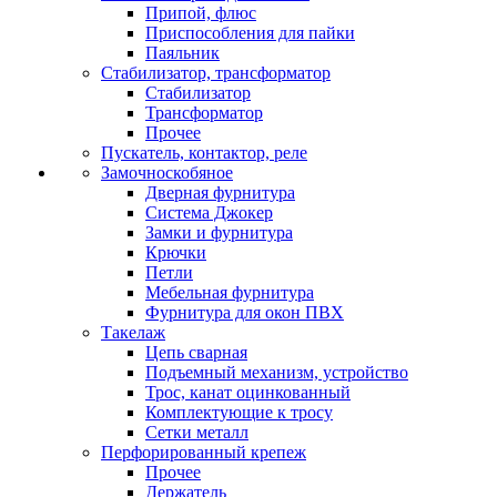
Припой, флюс
Приспособления для пайки
Паяльник
Стабилизатор, трансформатор
Стабилизатор
Трансформатор
Прочее
Пускатель, контактор, реле
Замочноскобяное
Дверная фурнитура
Система Джокер
Замки и фурнитура
Крючки
Петли
Мебельная фурнитура
Фурнитура для окон ПВХ
Такелаж
Цепь сварная
Подъемный механизм, устройство
Трос, канат оцинкованный
Комплектующие к тросу
Сетки металл
Перфорированный крепеж
Прочее
Держатель