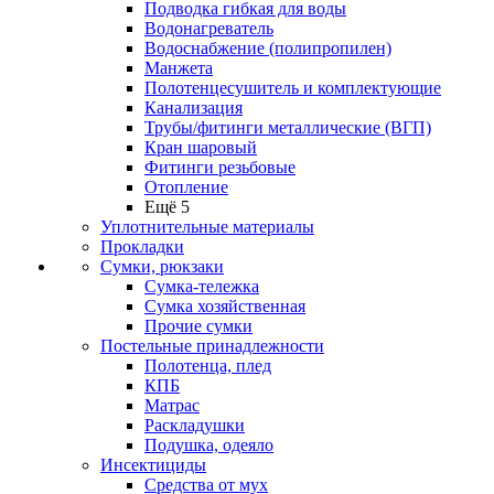
Подводка гибкая для воды
Водонагреватель
Водоснабжение (полипропилен)
Манжета
Полотенцесушитель и комплектующие
Канализация
Трубы/фитинги металлические (ВГП)
Кран шаровый
Фитинги резьбовые
Отопление
Ещё 5
Уплотнительные материалы
Прокладки
Сумки, рюкзаки
Сумка-тележка
Сумка хозяйственная
Прочие сумки
Постельные принадлежности
Полотенца, плед
КПБ
Матрас
Раскладушки
Подушка, одеяло
Инсектициды
Средства от мух