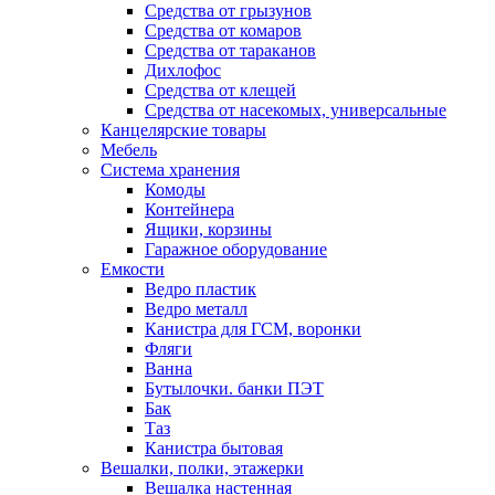
Средства от грызунов
Средства от комаров
Средства от тараканов
Дихлофос
Средства от клещей
Средства от насекомых, универсальные
Канцелярские товары
Мебель
Система хранения
Комоды
Контейнера
Ящики, корзины
Гаражное оборудование
Емкости
Ведро пластик
Ведро металл
Канистра для ГСМ, воронки
Фляги
Ванна
Бутылочки. банки ПЭТ
Бак
Таз
Канистра бытовая
Вешалки, полки, этажерки
Вешалка настенная