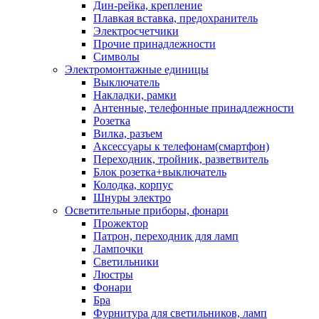
Дин-рейка, крепление
Плавкая вставка, предохранитель
Электросчетчики
Прочие принадлежности
Символы
Электромонтажные единицы
Выключатель
Накладки, рамки
Антенные, телефонные принадлежности
Розетка
Вилка, разъем
Аксессуары к телефонам(смартфон)
Переходник, тройник, разветвитель
Блок розетка+выключатель
Колодка, корпус
Шнуры электро
Осветительные приборы, фонари
Прожектор
Патрон, переходник для ламп
Лампочки
Светильники
Люстры
Фонари
Бра
Фурнитура для светильников, ламп