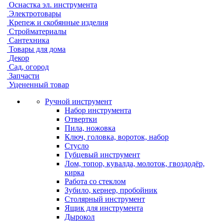
Оснастка эл. инструмента
Электротовары
Крепеж и скобянные изделия
Стройматериалы
Сантехника
Товары для дома
Декор
Сад, огород
Запчасти
Уцененный товар
Ручной инструмент
Набор инструмента
Отвертки
Пила, ножовка
Ключ, головка, вороток, набор
Стусло
Губцевый инструмент
Лом, топор, кувалда, молоток, гвоздодёр,
кирка
Работа со стеклом
Зубило, кернер, пробойник
Столярный инструмент
Ящик для инструмента
Дырокол