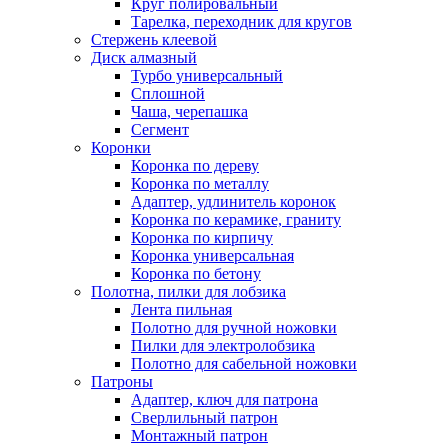
Круг полировальный
Тарелка, переходник для кругов
Стержень клеевой
Диск алмазный
Турбо универсальный
Сплошной
Чаша, черепашка
Сегмент
Коронки
Коронка по дереву
Коронка по металлу
Адаптер, удлинитель коронок
Коронка по керамике, граниту
Коронка по кирпичу
Коронка универсальная
Коронка по бетону
Полотна, пилки для лобзика
Лента пильная
Полотно для ручной ножовки
Пилки для электролобзика
Полотно для сабельной ножовки
Патроны
Адаптер, ключ для патрона
Сверлильный патрон
Монтажный патрон