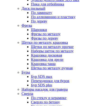
Пика для отбойника
Диск пильный
По ламинату
По аллюминию и пластику
По дереву
Фрезы
Шарошки
Фрезы по металлу
Фрезы по дереву
Щетки по металлу, крацовка
Щетки по металлу прочие
Наборы щеток по металлу
Крацовка дисковая
Крацовка для дрели
Крацовка чаша
Щетка по металлу ручная
Буры
Бур SDS max
Переходники для буров
Бур SDS plus
Наборы насадок для гравера
Сверла
По стеклу и керамике
Сверло по бетону