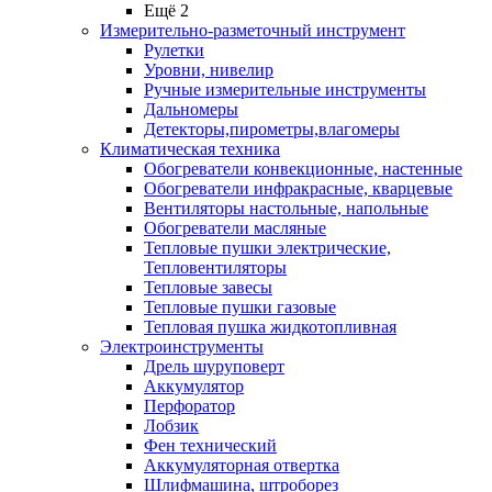
Ещё 2
Измерительно-разметочный инструмент
Рулетки
Уровни, нивелир
Ручные измерительные инструменты
Дальномеры
Детекторы,пирометры,влагомеры
Климатическая техника
Обогреватели конвекционные, настенные
Обогреватели инфракрасные, кварцевые
Вентиляторы настольные, напольные
Обогреватели масляные
Тепловые пушки электрические,
Тепловентиляторы
Тепловые завесы
Тепловые пушки газовые
Тепловая пушка жидкотопливная
Электроинструменты
Дрель шуруповерт
Аккумулятор
Перфоратор
Лобзик
Фен технический
Аккумуляторная отвертка
Шлифмашина, штроборез