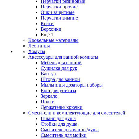
Перчатки резиновые
Перчатки прочие
Очки защитные
Перчатки зимние
Краги
Верхонки
Ещё 1
Кровельные материалы
Лестницы
Хомуты
Аксессуары для ванной комнаты
Мебель для ванной
Сушилка для рук
Вантуз
Штора для ванной
Мыльницы дозаторы наборы
Ерш для унитаза
Зеркало
Полки
Держатели/ крючки
Смесители и комплектующие для смесителей
Шланг для душа
Стойки для душа
Смеситель для ванны/душа
Смеситель для мойки