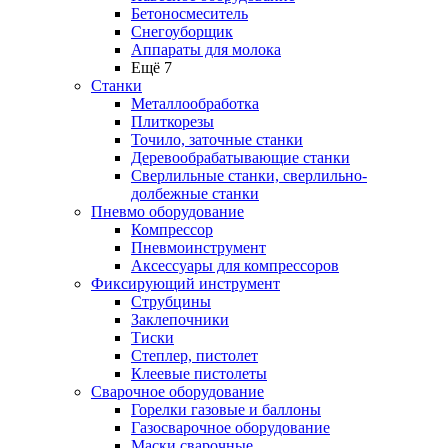
Бетоносмеситель
Снегоуборщик
Аппараты для молока
Ещё 7
Станки
Металлообработка
Плиткорезы
Точило, заточные станки
Деревообрабатывающие станки
Сверлильные станки, сверлильно-
долбежные станки
Пневмо оборудование
Компрессор
Пневмоинструмент
Аксессуары для компрессоров
Фиксирующий инструмент
Струбцины
Заклепочники
Тиски
Степлер, пистолет
Клеевые пистолеты
Сварочное оборудование
Горелки газовые и баллоны
Газосварочное оборудование
Маски сварочные