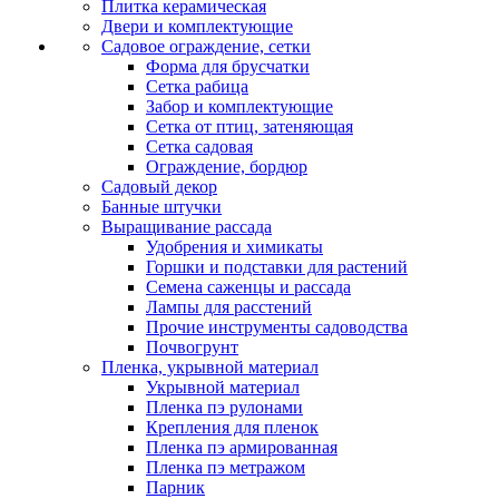
Плитка керамическая
Двери и комплектующие
Садовое ограждение, сетки
Форма для брусчатки
Сетка рабица
Забор и комплектующие
Сетка от птиц, затеняющая
Сетка садовая
Ограждение, бордюр
Садовый декор
Банные штучки
Выращивание рассада
Удобрения и химикаты
Горшки и подставки для растений
Семена саженцы и рассада
Лампы для расстений
Прочие инструменты садоводства
Почвогрунт
Пленка, укрывной материал
Укрывной материал
Пленка пэ рулонами
Крепления для пленок
Пленка пэ армированная
Пленка пэ метражом
Парник