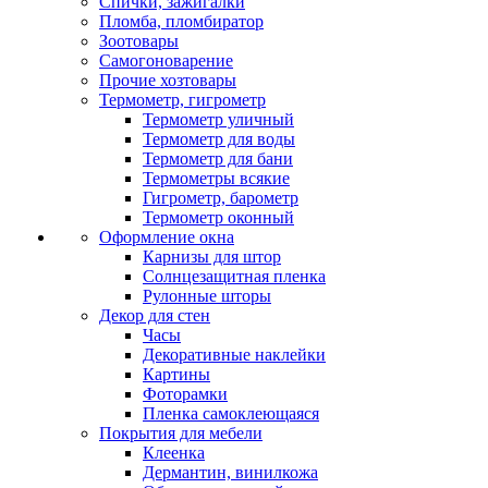
Спички, зажигалки
Пломба, пломбиратор
Зоотовары
Самогоноварение
Прочие хозтовары
Термометр, гигрометр
Термометр уличный
Термометр для воды
Термометр для бани
Термометры всякие
Гигрометр, барометр
Термометр оконный
Оформление окна
Карнизы для штор
Солнцезащитная пленка
Рулонные шторы
Декор для стен
Часы
Декоративные наклейки
Картины
Фоторамки
Пленка самоклеющаяся
Покрытия для мебели
Клеенка
Дермантин, винилкожа