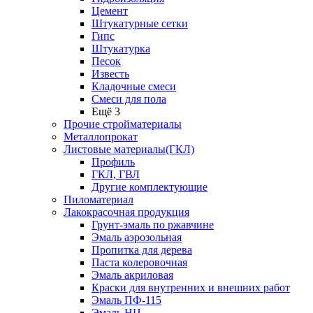
Цемент
Штукатурные сетки
Гипс
Штукатурка
Песок
Известь
Кладочные смеси
Смеси для пола
Ещё 3
Прочие стройматериалы
Металлопрокат
Листовые материалы(ГКЛ)
Профиль
ГКЛ, ГВЛ
Другие комплектующие
Пиломатериал
Лакокрасочная продукция
Грунт-эмаль по ржавчине
Эмаль аэрозольная
Пропитка для дерева
Паста колеровочная
Эмаль акриловая
Краски для внутренних и внешних работ
Эмаль ПФ-115
Эмаль НЦ