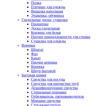
Полка
Плечики для одежды
Вешалка напольная
Этажерка, обувница
Гладильные доски, сушилки
Прищепки
Доска гладильная
Корзина для белья
Прочие принадлежности для стирки
Сушилка для одежды
Веревки
Шпагат
Фал
Канат
Прочие веревки
Веревка
Шнур бытовой
Бытовая химия
Средства для посуды
Средства для прочистки труб
Дезинфицирующие средства
Стиральные порошки
Отбеливатель, пятновыводитель
Моющие средства
Стеклоочиститель