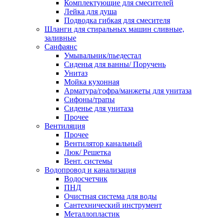
Комплектующие для смесителей
Лейка для душа
Подводка гибкая для смесителя
Шланги для стиральных машин сливные,
заливные
Санфаянс
Умывальник/пьедестал
Сиденья для ванны/ Поручень
Унитаз
Мойка кухонная
Арматура/гофра/манжеты для унитаза
Сифоны/трапы
Сиденье для унитаза
Прочее
Вентиляция
Прочее
Вентилятор канальный
Люк/ Решетка
Вент. системы
Водопровод и канализация
Водосчетчик
ПНД
Очистная система для воды
Сантехнический инструмент
Металлопластик