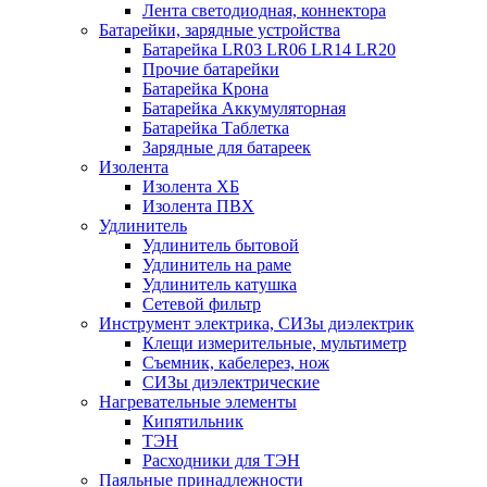
Лента светодиодная, коннектора
Батарейки, зарядные устройства
Батарейка LR03 LR06 LR14 LR20
Прочие батарейки
Батарейка Крона
Батарейка Аккумуляторная
Батарейка Таблетка
Зарядные для батареек
Изолента
Изолента ХБ
Изолента ПВХ
Удлинитель
Удлинитель бытовой
Удлинитель на раме
Удлинитель катушка
Сетевой фильтр
Инструмент электрика, СИЗы диэлектрик
Клещи измерительные, мультиметр
Съемник, кабелерез, нож
СИЗы диэлектрические
Нагревательные элементы
Кипятильник
ТЭН
Расходники для ТЭН
Паяльные принадлежности