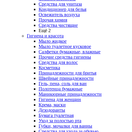
Средства для унитаза
Кондиционер для белья
Освежитель воздуха
Прочая химия
Средства чистящие
Ещё 2
Гигиена и красота
Мыло жидкое
Мыло туалетное кусковое
Салфетки бумажные, влажные
Прочие средства гигиены
Средства для волос
Косметика
Принадлежности для бритья
Швейные принадлежности
Гель, пена, соль для ван
Полотенца бумажные
Маникюрные принадлежности
Гигиена для женщин
Крема, маски
Дезодоранты
Бумага туалетная
Уход за полостью рта
Губки, мочалки для ванны
Средства для ухода за обувью