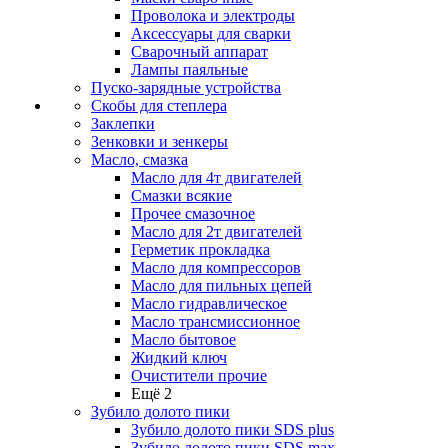
Проволока и электроды
Аксессуары для сварки
Сварочный аппарат
Лампы паяльные
Пуско-зарядные устройства
Скобы для степлера
Заклепки
Зенковки и зенкеры
Масло, смазка
Масло для 4т двигателей
Смазки всякие
Прочее смазочное
Масло для 2т двигателей
Герметик прокладка
Масло для компрессоров
Масло для пильных цепей
Масло гидравлическое
Масло трансмиссионное
Масло бытовое
Жидкий ключ
Очистители прочие
Ещё 2
Зубило долото пики
Зубило долото пики SDS plus
Зубило долото пики SDS max