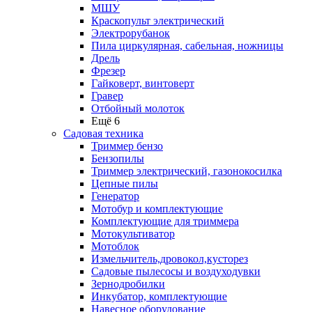
МШУ
Краскопульт электрический
Электрорубанок
Пила циркулярная, сабельная, ножницы
Дрель
Фрезер
Гайковерт, винтоверт
Гравер
Отбойный молоток
Ещё 6
Садовая техника
Триммер бензо
Бензопилы
Триммер электрический, газонокосилка
Цепные пилы
Генератор
Мотобур и комплектующие
Комплектующие для триммера
Мотокультиватор
Мотоблок
Измельчитель,дровокол,кусторез
Садовые пылесосы и воздуходувки
Зернодробилки
Инкубатор, комплектующие
Навесное оборудование