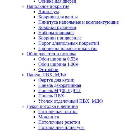
Обивка для дверей
Напольное покрытие
Линолеум
Коврики для ванны
Плинтуса напольные и комплектующие
Коврики рулонами
Наборы ковриков
Коврики придверные
Порог д/напольных покрытий
Прочие напольные покрытия
Обои для стен и потолка
Обои ширина 0,53м
Обои ширина 1,06м
Фотообои
Панель ПВХ, МДФ
Фартук для кухни
Панель декоративная
Панель МДФ, ЛДСП
Панель ПВХ
Уголок отделочный ПВХ, МДФ
Декор потолка и лепнина
Потолочная плитка
Молдинги
Потолочные розетки
Потолочные плинтусы