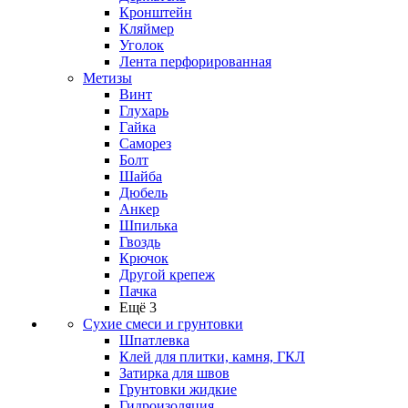
Кронштейн
Кляймер
Уголок
Лента перфорированная
Метизы
Винт
Глухарь
Гайка
Саморез
Болт
Шайба
Дюбель
Анкер
Шпилька
Гвоздь
Крючок
Другой крепеж
Пачка
Ещё 3
Сухие смеси и грунтовки
Шпатлевка
Клей для плитки, камня, ГКЛ
Затирка для швов
Грунтовки жидкие
Гидроизоляция