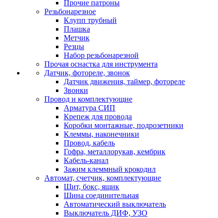
Прочие патроны
Резьбонарезное
Клупп трубный
Плашка
Метчик
Резцы
Набор резьбонарезной
Прочая оснастка для инструмента
Датчик, фотореле, звонок
Датчик движения, таймер, фотореле
Звонки
Провод и комплектующие
Арматура СИП
Крепеж для провода
Коробки монтажные, подрозетники
Клеммы, наконечники
Провод, кабель
Гофра, металлорукав, кембрик
Кабель-канал
Зажим клеммный крокодил
Автомат, счетчик, комплектующие
Щит, бокс, ящик
Шина соединительная
Автоматический выключатель
Выключатель ДИФ, УЗО