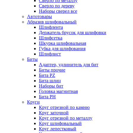
Сверло по металлу
Сверло по дереву
Наборы сверел все
Автотовары
Абразив шлифовальный
Шлифлента
Держатель брусок для шлифовки
Шлифсетка
Шкурка шлифовальная
Губка для шлифования
Шлифлист
Биты
Адаптер, удлинитель для бит
Биты прочие
Бита PZ
Бита шлиц
Наборы бит
Головка магнитная
Бита PH
Круги
Круг отрезной по камню
Круг заточной
Круг отрезной по металлу
Круг шлифовальный
Круг лепестковый