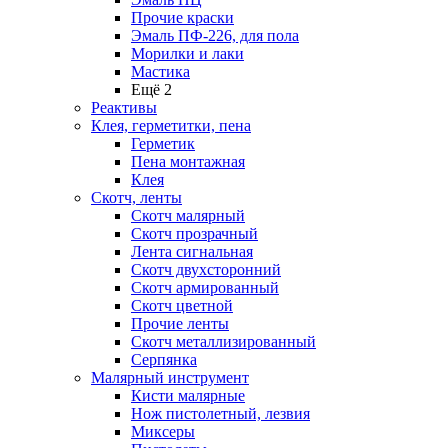
Прочие краски
Эмаль ПФ-226, для пола
Морилки и лаки
Мастика
Ещё 2
Реактивы
Клея, герметитки, пена
Герметик
Пена монтажная
Клея
Скотч, ленты
Скотч малярный
Скотч прозрачный
Лента сигнальная
Скотч двухсторонний
Скотч армированный
Скотч цветной
Прочие ленты
Скотч металлизированный
Серпянка
Малярный инструмент
Кисти малярные
Нож пистолетный, лезвия
Миксеры