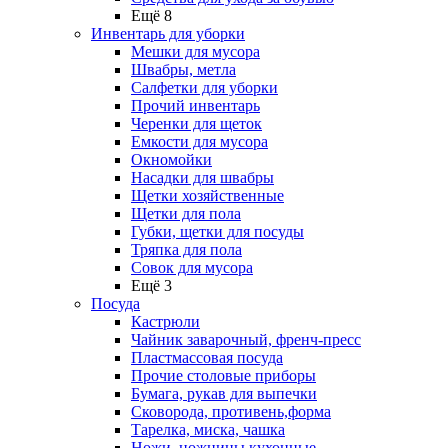
Ещё 8
Инвентарь для уборки
Мешки для мусора
Швабры, метла
Салфетки для уборки
Прочий инвентарь
Черенки для щеток
Емкости для мусора
Окномойки
Насадки для швабры
Щетки хозяйственные
Щетки для пола
Губки, щетки для посуды
Тряпка для пола
Совок для мусора
Ещё 3
Посуда
Кастрюли
Чайник заварочный, френч-пресс
Пластмассовая посуда
Прочие столовые приборы
Бумага, рукав для выпечки
Сковорода, противень,форма
Тарелка, миска, чашка
Ножи, ножницы кухонные