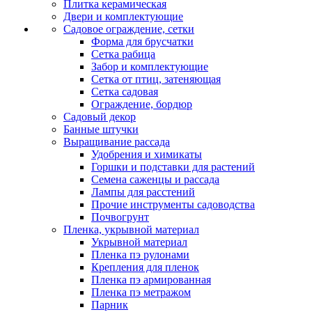
Плитка керамическая
Двери и комплектующие
Садовое ограждение, сетки
Форма для брусчатки
Сетка рабица
Забор и комплектующие
Сетка от птиц, затеняющая
Сетка садовая
Ограждение, бордюр
Садовый декор
Банные штучки
Выращивание рассада
Удобрения и химикаты
Горшки и подставки для растений
Семена саженцы и рассада
Лампы для расстений
Прочие инструменты садоводства
Почвогрунт
Пленка, укрывной материал
Укрывной материал
Пленка пэ рулонами
Крепления для пленок
Пленка пэ армированная
Пленка пэ метражом
Парник