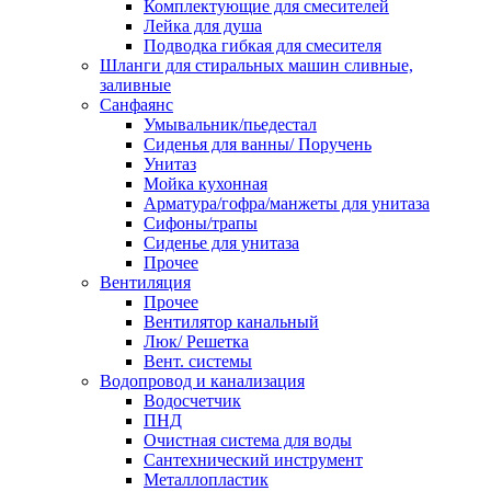
Комплектующие для смесителей
Лейка для душа
Подводка гибкая для смесителя
Шланги для стиральных машин сливные,
заливные
Санфаянс
Умывальник/пьедестал
Сиденья для ванны/ Поручень
Унитаз
Мойка кухонная
Арматура/гофра/манжеты для унитаза
Сифоны/трапы
Сиденье для унитаза
Прочее
Вентиляция
Прочее
Вентилятор канальный
Люк/ Решетка
Вент. системы
Водопровод и канализация
Водосчетчик
ПНД
Очистная система для воды
Сантехнический инструмент
Металлопластик