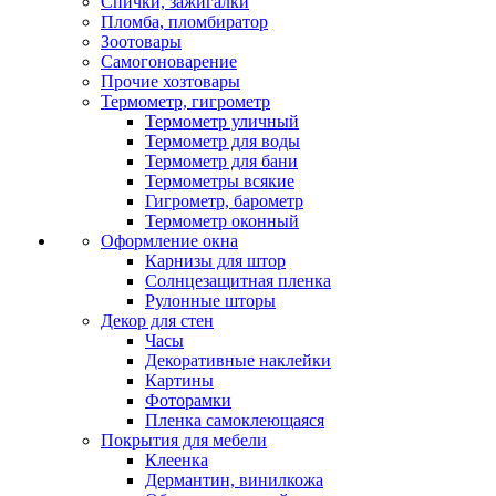
Спички, зажигалки
Пломба, пломбиратор
Зоотовары
Самогоноварение
Прочие хозтовары
Термометр, гигрометр
Термометр уличный
Термометр для воды
Термометр для бани
Термометры всякие
Гигрометр, барометр
Термометр оконный
Оформление окна
Карнизы для штор
Солнцезащитная пленка
Рулонные шторы
Декор для стен
Часы
Декоративные наклейки
Картины
Фоторамки
Пленка самоклеющаяся
Покрытия для мебели
Клеенка
Дермантин, винилкожа