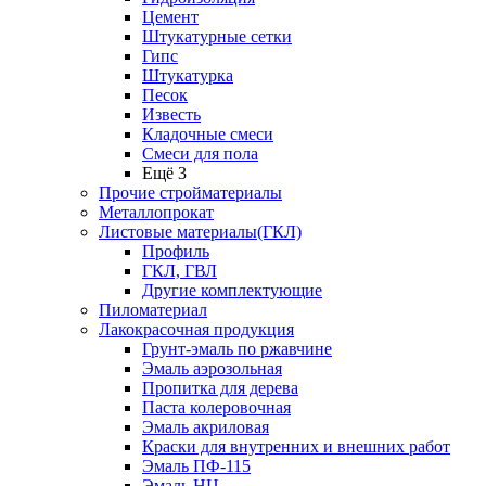
Цемент
Штукатурные сетки
Гипс
Штукатурка
Песок
Известь
Кладочные смеси
Смеси для пола
Ещё 3
Прочие стройматериалы
Металлопрокат
Листовые материалы(ГКЛ)
Профиль
ГКЛ, ГВЛ
Другие комплектующие
Пиломатериал
Лакокрасочная продукция
Грунт-эмаль по ржавчине
Эмаль аэрозольная
Пропитка для дерева
Паста колеровочная
Эмаль акриловая
Краски для внутренних и внешних работ
Эмаль ПФ-115
Эмаль НЦ