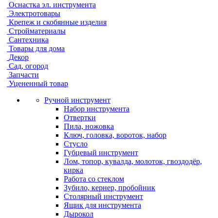
Оснастка эл. инструмента
Электротовары
Крепеж и скобянные изделия
Стройматериалы
Сантехника
Товары для дома
Декор
Сад, огород
Запчасти
Уцененный товар
Ручной инструмент
Набор инструмента
Отвертки
Пила, ножовка
Ключ, головка, вороток, набор
Стусло
Губцевый инструмент
Лом, топор, кувалда, молоток, гвоздодёр,
кирка
Работа со стеклом
Зубило, кернер, пробойник
Столярный инструмент
Ящик для инструмента
Дырокол