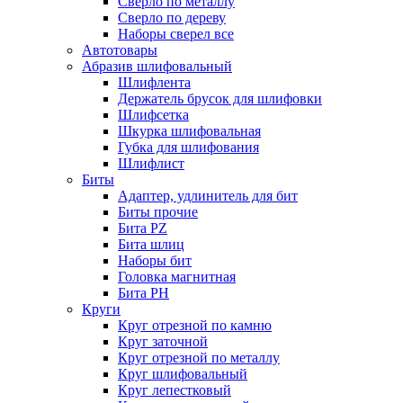
Сверло по металлу
Сверло по дереву
Наборы сверел все
Автотовары
Абразив шлифовальный
Шлифлента
Держатель брусок для шлифовки
Шлифсетка
Шкурка шлифовальная
Губка для шлифования
Шлифлист
Биты
Адаптер, удлинитель для бит
Биты прочие
Бита PZ
Бита шлиц
Наборы бит
Головка магнитная
Бита PH
Круги
Круг отрезной по камню
Круг заточной
Круг отрезной по металлу
Круг шлифовальный
Круг лепестковый