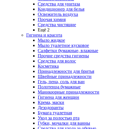
Средства для унитаза
Кондиционер для белья
Освежитель воздуха
Прочая химия
Средства чистящие
Ещё 2
Гигиена и красота
Мыло жидкое
Мыло туалетное кусковое
Салфетки бумажные, влажные
Прочие средства гигиены
Средства для волос
Косметика
Принадлежности для бритья
Швейные принадлежности
Гель, пена, соль для ван
Полотенца бумажные
Маникюрные принадлежности
Гигиена для женщин
Крема, маски
Дезодоранты
Бумага туалетная
Уход за полостью рта
Губки, мочалки для ванны
Средства для ухода за обувью