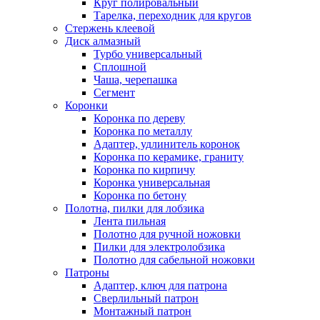
Круг полировальный
Тарелка, переходник для кругов
Стержень клеевой
Диск алмазный
Турбо универсальный
Сплошной
Чаша, черепашка
Сегмент
Коронки
Коронка по дереву
Коронка по металлу
Адаптер, удлинитель коронок
Коронка по керамике, граниту
Коронка по кирпичу
Коронка универсальная
Коронка по бетону
Полотна, пилки для лобзика
Лента пильная
Полотно для ручной ножовки
Пилки для электролобзика
Полотно для сабельной ножовки
Патроны
Адаптер, ключ для патрона
Сверлильный патрон
Монтажный патрон