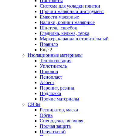
Пистолеты
Система для укладки плитки
Прочий малярный инструмент
Емкости малярные
Валики, ролики малярные
Шпатель, скребок
Гладилка, кельма, терка
Маркер, карандаш строительный
Правило
Ещё 2
Изоляционные материалы
Теплоизоляция
Уплотнитель
Поролон
Пенопласт
Асбест
Паронит, резина
Подложка
Прочие материалы
СИЗы
Респиратор, маска
Обувь
Спецодежда верхняя
Прочая защита
Перчатки хб