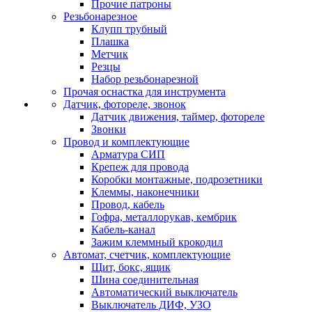
Прочие патроны
Резьбонарезное
Клупп трубный
Плашка
Метчик
Резцы
Набор резьбонарезной
Прочая оснастка для инструмента
Датчик, фотореле, звонок
Датчик движения, таймер, фотореле
Звонки
Провод и комплектующие
Арматура СИП
Крепеж для провода
Коробки монтажные, подрозетники
Клеммы, наконечники
Провод, кабель
Гофра, металлорукав, кембрик
Кабель-канал
Зажим клеммный крокодил
Автомат, счетчик, комплектующие
Щит, бокс, ящик
Шина соединительная
Автоматический выключатель
Выключатель ДИФ, УЗО