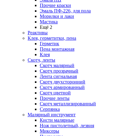
Прочие краски
Эмаль ПФ-226, для пола
Морилки и лаки
Мастика
Ещё 2
Реактивы
Клея, герметитки, пена
Герметик
Пена монтажная
Клея
Скотч, ленты
Скотч малярный
Скотч прозрачный
Лента сигнальная
Скотч двухсторонний
Скотч армированный
Скотч цветной
Прочие ленты
Скотч металлизированный
Серпянка
Малярный инструмент
Кисти малярные
Нож пистолетный, лезвия
Миксеры