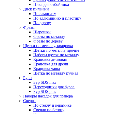
Пика для отбойника
Диск пильный
По ламинату
По аллюминию и пластику
По дереву
Фрезы
Шарошки
Фрезы по металлу
Фрезы по дереву
Щетки по металлу, крацовка
Щетки по металлу прочие
Наборы щеток по металлу
Крацовка дисковая
Крацовка для дрели
Крацовка чаша
Щетка по металлу ручная
Буры
Бур SDS max
Переходники для буров
Бур SDS plus
Наборы насадок для гравера
Сверла
По стеклу и керамике
Сверло по бетону