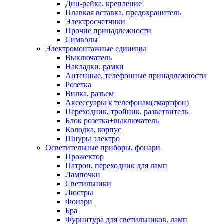
Дин-рейка, крепление
Плавкая вставка, предохранитель
Электросчетчики
Прочие принадлежности
Символы
Электромонтажные единицы
Выключатель
Накладки, рамки
Антенные, телефонные принадлежности
Розетка
Вилка, разъем
Аксессуары к телефонам(смартфон)
Переходник, тройник, разветвитель
Блок розетка+выключатель
Колодка, корпус
Шнуры электро
Осветительные приборы, фонари
Прожектор
Патрон, переходник для ламп
Лампочки
Светильники
Люстры
Фонари
Бра
Фурнитура для светильников, ламп