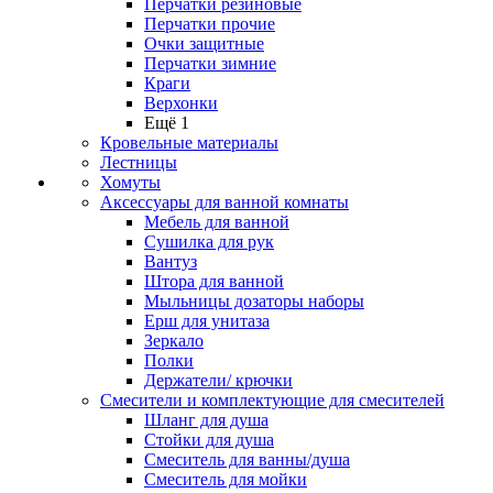
Перчатки резиновые
Перчатки прочие
Очки защитные
Перчатки зимние
Краги
Верхонки
Ещё 1
Кровельные материалы
Лестницы
Хомуты
Аксессуары для ванной комнаты
Мебель для ванной
Сушилка для рук
Вантуз
Штора для ванной
Мыльницы дозаторы наборы
Ерш для унитаза
Зеркало
Полки
Держатели/ крючки
Смесители и комплектующие для смесителей
Шланг для душа
Стойки для душа
Смеситель для ванны/душа
Смеситель для мойки