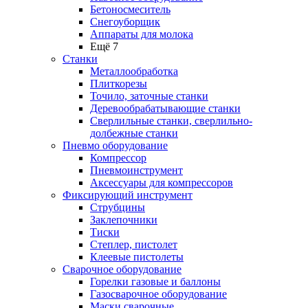
Бетоносмеситель
Снегоуборщик
Аппараты для молока
Ещё 7
Станки
Металлообработка
Плиткорезы
Точило, заточные станки
Деревообрабатывающие станки
Сверлильные станки, сверлильно-
долбежные станки
Пневмо оборудование
Компрессор
Пневмоинструмент
Аксессуары для компрессоров
Фиксирующий инструмент
Струбцины
Заклепочники
Тиски
Степлер, пистолет
Клеевые пистолеты
Сварочное оборудование
Горелки газовые и баллоны
Газосварочное оборудование
Маски сварочные