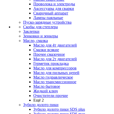
Проволока и электроды
Аксессуары для сварки
Сварочный аппарат
Лампы паяльные
Пуско-зарядные устройства
Скобы для степлера
Заклепки
Зенковки и зенкеры
Масло, смазка
Масло для 4т двигателей
Смазки всякие
Прочее смазочное
Масло для 2т двигателей
Герметик прокладка
Масло для компрессоров
Масло для пильных цепей
Масло гидравлическое
Масло трансмиссионное
Масло бытовое
Жидкий ключ
Очистители прочие
Ещё 2
Зубило долото пики
Зубило долото пики SDS plus
Зубило долото пики SDS max