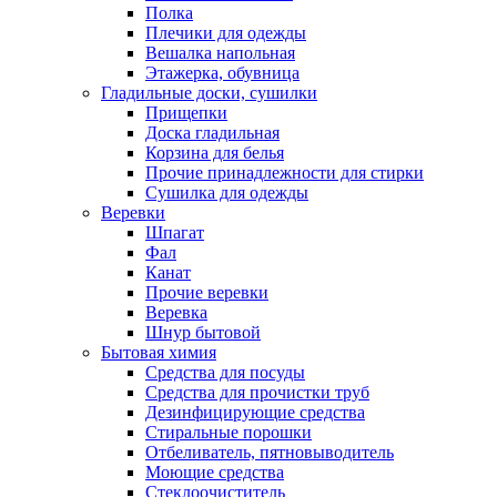
Полка
Плечики для одежды
Вешалка напольная
Этажерка, обувница
Гладильные доски, сушилки
Прищепки
Доска гладильная
Корзина для белья
Прочие принадлежности для стирки
Сушилка для одежды
Веревки
Шпагат
Фал
Канат
Прочие веревки
Веревка
Шнур бытовой
Бытовая химия
Средства для посуды
Средства для прочистки труб
Дезинфицирующие средства
Стиральные порошки
Отбеливатель, пятновыводитель
Моющие средства
Стеклоочиститель