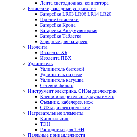
Лента светодиодная, коннектора
Батарейки, зарядные устройства
Батарейка LR03 LR06 LR14 LR20
Прочие батарейки
Батарейка Крона
Батарейка Аккумуляторная
Батарейка Таблетка
Зарядные для батареек
Изолента
Изолента ХБ
Изолента ПВХ
Удлинитель
Удлинитель бытовой
Удлинитель на раме
Удлинитель катушка
Сетевой фильтр
Инструмент электрика, СИЗы диэлектрик
Клещи измерительные, мультиметр
Съемник, кабелерез, нож
СИЗы диэлектрические
Нагревательные элементы
Кипятильник
ТЭН
Расходники для ТЭН
Паяльные принадлежности