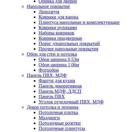
Обивка для дверей
Напольное покрытие
Линолеум
Коврики для ванны
Плинтуса напольные и комплектующие
Коврики рулонами
Наборы ковриков
Коврики придверные
Порог д/напольных покрытий
Прочие напольные покрытия
Обои для стен и потолка
Обои ширина 0,53м
Обои ширина 1,06м
Фотообои
Панель ПВХ, МДФ
Фартук для кухни
Панель декоративная
Панель МДФ, ЛДСП
Панель ПВХ
Уголок отделочный ПВХ, МДФ
Декор потолка и лепнина
Потолочная плитка
Молдинги
Потолочные розетки
Потолочные плинтусы