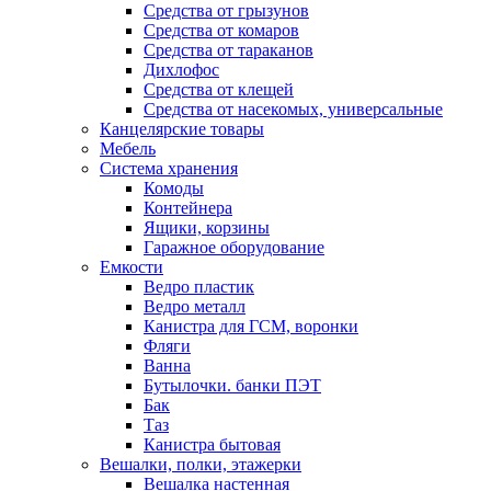
Средства от грызунов
Средства от комаров
Средства от тараканов
Дихлофос
Средства от клещей
Средства от насекомых, универсальные
Канцелярские товары
Мебель
Система хранения
Комоды
Контейнера
Ящики, корзины
Гаражное оборудование
Емкости
Ведро пластик
Ведро металл
Канистра для ГСМ, воронки
Фляги
Ванна
Бутылочки. банки ПЭТ
Бак
Таз
Канистра бытовая
Вешалки, полки, этажерки
Вешалка настенная