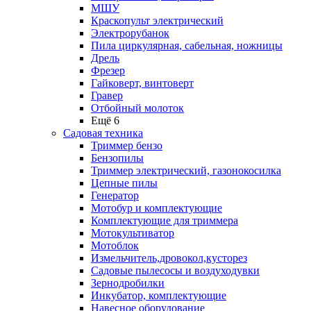
МШУ
Краскопульт электрический
Электрорубанок
Пила циркулярная, сабельная, ножницы
Дрель
Фрезер
Гайковерт, винтоверт
Гравер
Отбойный молоток
Ещё 6
Садовая техника
Триммер бензо
Бензопилы
Триммер электрический, газонокосилка
Цепные пилы
Генератор
Мотобур и комплектующие
Комплектующие для триммера
Мотокультиватор
Мотоблок
Измельчитель,дровокол,кусторез
Садовые пылесосы и воздуходувки
Зернодробилки
Инкубатор, комплектующие
Навесное оборудование