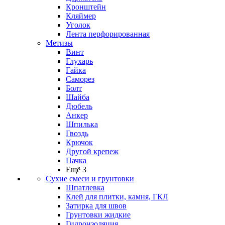
Кронштейн
Кляймер
Уголок
Лента перфорированная
Метизы
Винт
Глухарь
Гайка
Саморез
Болт
Шайба
Дюбель
Анкер
Шпилька
Гвоздь
Крючок
Другой крепеж
Пачка
Ещё 3
Сухие смеси и грунтовки
Шпатлевка
Клей для плитки, камня, ГКЛ
Затирка для швов
Грунтовки жидкие
Гидроизоляция