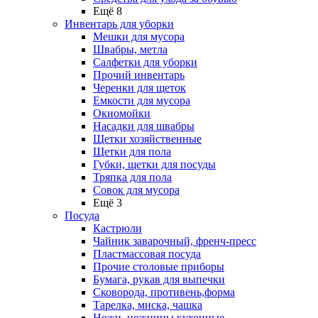
Ещё 8
Инвентарь для уборки
Мешки для мусора
Швабры, метла
Салфетки для уборки
Прочий инвентарь
Черенки для щеток
Емкости для мусора
Окномойки
Насадки для швабры
Щетки хозяйственные
Щетки для пола
Губки, щетки для посуды
Тряпка для пола
Совок для мусора
Ещё 3
Посуда
Кастрюли
Чайник заварочный, френч-пресс
Пластмассовая посуда
Прочие столовые приборы
Бумага, рукав для выпечки
Сковорода, противень,форма
Тарелка, миска, чашка
Ножи, ножницы кухонные