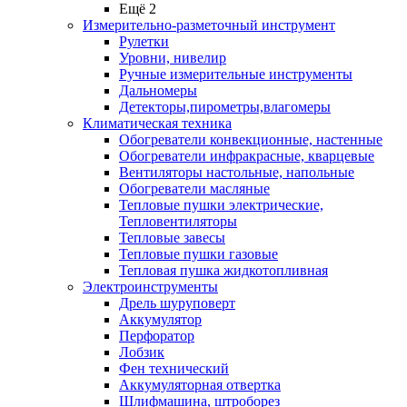
Ещё 2
Измерительно-разметочный инструмент
Рулетки
Уровни, нивелир
Ручные измерительные инструменты
Дальномеры
Детекторы,пирометры,влагомеры
Климатическая техника
Обогреватели конвекционные, настенные
Обогреватели инфракрасные, кварцевые
Вентиляторы настольные, напольные
Обогреватели масляные
Тепловые пушки электрические,
Тепловентиляторы
Тепловые завесы
Тепловые пушки газовые
Тепловая пушка жидкотопливная
Электроинструменты
Дрель шуруповерт
Аккумулятор
Перфоратор
Лобзик
Фен технический
Аккумуляторная отвертка
Шлифмашина, штроборез