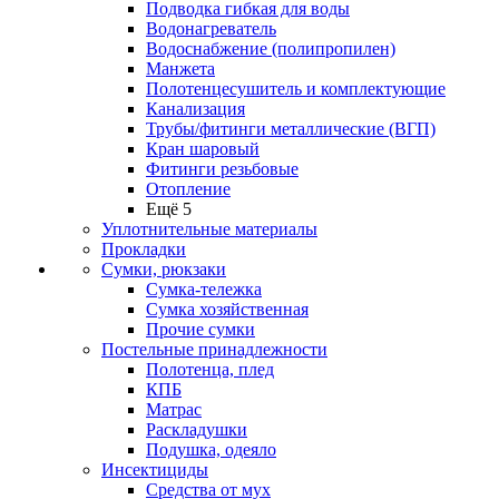
Подводка гибкая для воды
Водонагреватель
Водоснабжение (полипропилен)
Манжета
Полотенцесушитель и комплектующие
Канализация
Трубы/фитинги металлические (ВГП)
Кран шаровый
Фитинги резьбовые
Отопление
Ещё 5
Уплотнительные материалы
Прокладки
Сумки, рюкзаки
Сумка-тележка
Сумка хозяйственная
Прочие сумки
Постельные принадлежности
Полотенца, плед
КПБ
Матрас
Раскладушки
Подушка, одеяло
Инсектициды
Средства от мух