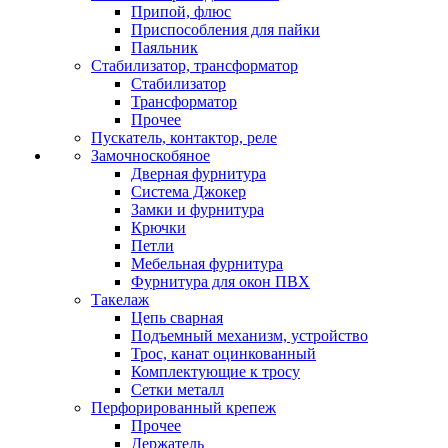
Припой, флюс
Приспособления для пайки
Паяльник
Стабилизатор, трансформатор
Стабилизатор
Трансформатор
Прочее
Пускатель, контактор, реле
Замочноскобяное
Дверная фурнитура
Система Джокер
Замки и фурнитура
Крючки
Петли
Мебельная фурнитура
Фурнитура для окон ПВХ
Такелаж
Цепь сварная
Подъемный механизм, устройство
Трос, канат оцинкованный
Комплектующие к тросу
Сетки металл
Перфорированный крепеж
Прочее
Держатель