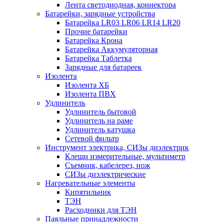
Лента светодиодная, коннектора
Батарейки, зарядные устройства
Батарейка LR03 LR06 LR14 LR20
Прочие батарейки
Батарейка Крона
Батарейка Аккумуляторная
Батарейка Таблетка
Зарядные для батареек
Изолента
Изолента ХБ
Изолента ПВХ
Удлинитель
Удлинитель бытовой
Удлинитель на раме
Удлинитель катушка
Сетевой фильтр
Инструмент электрика, СИЗы диэлектрик
Клещи измерительные, мультиметр
Съемник, кабелерез, нож
СИЗы диэлектрические
Нагревательные элементы
Кипятильник
ТЭН
Расходники для ТЭН
Паяльные принадлежности