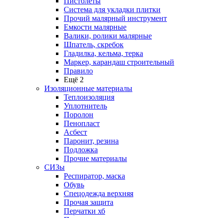
Пистолеты
Система для укладки плитки
Прочий малярный инструмент
Емкости малярные
Валики, ролики малярные
Шпатель, скребок
Гладилка, кельма, терка
Маркер, карандаш строительный
Правило
Ещё 2
Изоляционные материалы
Теплоизоляция
Уплотнитель
Поролон
Пенопласт
Асбест
Паронит, резина
Подложка
Прочие материалы
СИЗы
Респиратор, маска
Обувь
Спецодежда верхняя
Прочая защита
Перчатки хб