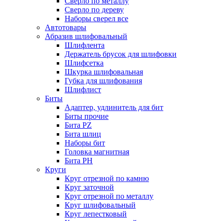
Сверло по металлу
Сверло по дереву
Наборы сверел все
Автотовары
Абразив шлифовальный
Шлифлента
Держатель брусок для шлифовки
Шлифсетка
Шкурка шлифовальная
Губка для шлифования
Шлифлист
Биты
Адаптер, удлинитель для бит
Биты прочие
Бита PZ
Бита шлиц
Наборы бит
Головка магнитная
Бита PH
Круги
Круг отрезной по камню
Круг заточной
Круг отрезной по металлу
Круг шлифовальный
Круг лепестковый