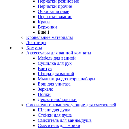
Перчатки резиновые
Перчатки прочие
Очки защитные
Перчатки зимние
Краги
Верхонки
Ещё 1
Кровельные материалы
Лестницы
Хомуты
Аксессуары для ванной комнаты
Мебель для ванной
Сушилка для рук
Вантуз
Штора для ванной
Мыльницы дозаторы наборы
Ерш для унитаза
Зеркало
Полки
Держатели/ крючки
Смесители и комплектующие для смесителей
Шланг для душа
Стойки для душа
Смеситель для ванны/душа
Смеситель для мойки