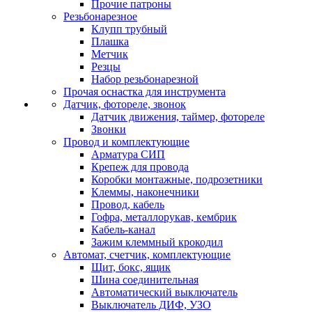
Прочие патроны
Резьбонарезное
Клупп трубный
Плашка
Метчик
Резцы
Набор резьбонарезной
Прочая оснастка для инструмента
Датчик, фотореле, звонок
Датчик движения, таймер, фотореле
Звонки
Провод и комплектующие
Арматура СИП
Крепеж для провода
Коробки монтажные, подрозетники
Клеммы, наконечники
Провод, кабель
Гофра, металлорукав, кембрик
Кабель-канал
Зажим клеммный крокодил
Автомат, счетчик, комплектующие
Щит, бокс, ящик
Шина соединительная
Автоматический выключатель
Выключатель ДИФ, УЗО