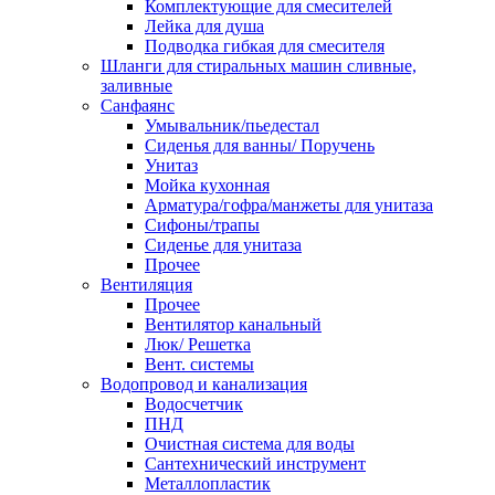
Комплектующие для смесителей
Лейка для душа
Подводка гибкая для смесителя
Шланги для стиральных машин сливные,
заливные
Санфаянс
Умывальник/пьедестал
Сиденья для ванны/ Поручень
Унитаз
Мойка кухонная
Арматура/гофра/манжеты для унитаза
Сифоны/трапы
Сиденье для унитаза
Прочее
Вентиляция
Прочее
Вентилятор канальный
Люк/ Решетка
Вент. системы
Водопровод и канализация
Водосчетчик
ПНД
Очистная система для воды
Сантехнический инструмент
Металлопластик