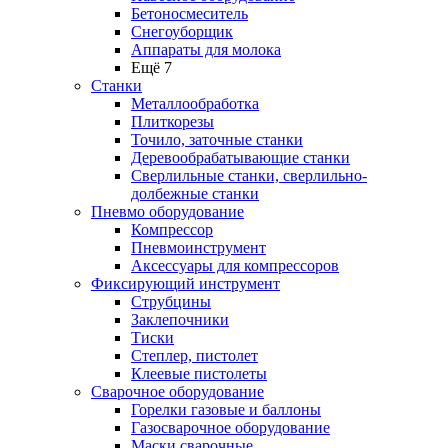
Бетоносмеситель
Снегоуборщик
Аппараты для молока
Ещё 7
Станки
Металлообработка
Плиткорезы
Точило, заточные станки
Деревообрабатывающие станки
Сверлильные станки, сверлильно-
долбежные станки
Пневмо оборудование
Компрессор
Пневмоинструмент
Аксессуары для компрессоров
Фиксирующий инструмент
Струбцины
Заклепочники
Тиски
Степлер, пистолет
Клеевые пистолеты
Сварочное оборудование
Горелки газовые и баллоны
Газосварочное оборудование
Маски сварочные