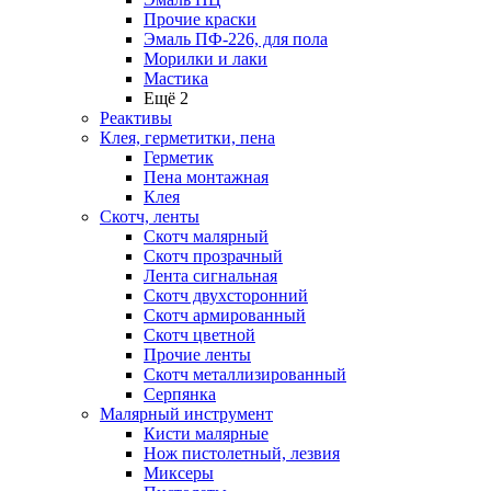
Прочие краски
Эмаль ПФ-226, для пола
Морилки и лаки
Мастика
Ещё 2
Реактивы
Клея, герметитки, пена
Герметик
Пена монтажная
Клея
Скотч, ленты
Скотч малярный
Скотч прозрачный
Лента сигнальная
Скотч двухсторонний
Скотч армированный
Скотч цветной
Прочие ленты
Скотч металлизированный
Серпянка
Малярный инструмент
Кисти малярные
Нож пистолетный, лезвия
Миксеры