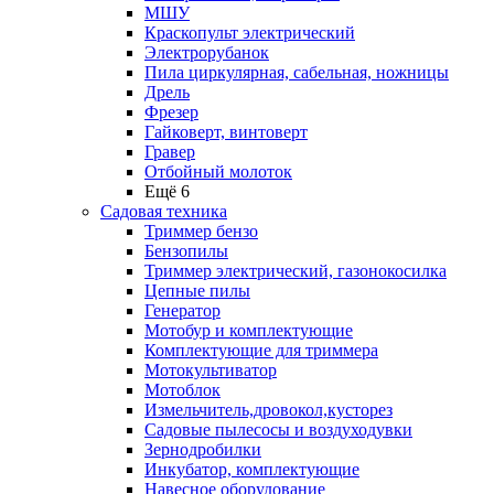
МШУ
Краскопульт электрический
Электрорубанок
Пила циркулярная, сабельная, ножницы
Дрель
Фрезер
Гайковерт, винтоверт
Гравер
Отбойный молоток
Ещё 6
Садовая техника
Триммер бензо
Бензопилы
Триммер электрический, газонокосилка
Цепные пилы
Генератор
Мотобур и комплектующие
Комплектующие для триммера
Мотокультиватор
Мотоблок
Измельчитель,дровокол,кусторез
Садовые пылесосы и воздуходувки
Зернодробилки
Инкубатор, комплектующие
Навесное оборудование