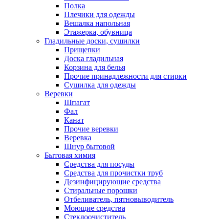
Полка
Плечики для одежды
Вешалка напольная
Этажерка, обувница
Гладильные доски, сушилки
Прищепки
Доска гладильная
Корзина для белья
Прочие принадлежности для стирки
Сушилка для одежды
Веревки
Шпагат
Фал
Канат
Прочие веревки
Веревка
Шнур бытовой
Бытовая химия
Средства для посуды
Средства для прочистки труб
Дезинфицирующие средства
Стиральные порошки
Отбеливатель, пятновыводитель
Моющие средства
Стеклоочиститель