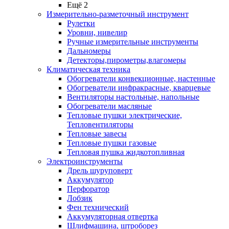
Ещё 2
Измерительно-разметочный инструмент
Рулетки
Уровни, нивелир
Ручные измерительные инструменты
Дальномеры
Детекторы,пирометры,влагомеры
Климатическая техника
Обогреватели конвекционные, настенные
Обогреватели инфракрасные, кварцевые
Вентиляторы настольные, напольные
Обогреватели масляные
Тепловые пушки электрические,
Тепловентиляторы
Тепловые завесы
Тепловые пушки газовые
Тепловая пушка жидкотопливная
Электроинструменты
Дрель шуруповерт
Аккумулятор
Перфоратор
Лобзик
Фен технический
Аккумуляторная отвертка
Шлифмашина, штроборез