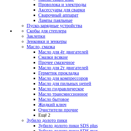
Проволока и электроды
Аксессуары для сварки
Сварочный аппарат
Лампы паяльные
Пуско-зарядные устройства
Скобы для степлера
Заклепки
Зенковки и зенкеры
Масло, смазка
Масло для 4т двигателей
Смазки всякие
Прочее смазочное
Масло для 2т двигателей
Герметик прокладка
Масло для компрессоров
Масло для пильных цепей
Масло гидравлическое
Масло трансмиссионное
Масло бытовое
Жидкий ключ
Очистители прочие
Ещё 2
Зубило долото пики
Зубило долото пики SDS plus
Зубило долото пики SDS max