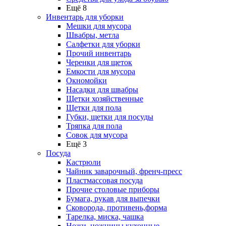
Ещё 8
Инвентарь для уборки
Мешки для мусора
Швабры, метла
Салфетки для уборки
Прочий инвентарь
Черенки для щеток
Емкости для мусора
Окномойки
Насадки для швабры
Щетки хозяйственные
Щетки для пола
Губки, щетки для посуды
Тряпка для пола
Совок для мусора
Ещё 3
Посуда
Кастрюли
Чайник заварочный, френч-пресс
Пластмассовая посуда
Прочие столовые приборы
Бумага, рукав для выпечки
Сковорода, противень,форма
Тарелка, миска, чашка
Ножи, ножницы кухонные