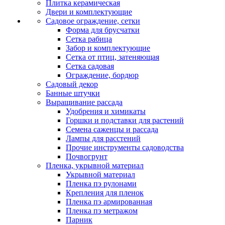
Плитка керамическая
Двери и комплектующие
Садовое ограждение, сетки
Форма для брусчатки
Сетка рабица
Забор и комплектующие
Сетка от птиц, затеняющая
Сетка садовая
Ограждение, бордюр
Садовый декор
Банные штучки
Выращивание рассада
Удобрения и химикаты
Горшки и подставки для растений
Семена саженцы и рассада
Лампы для расстений
Прочие инструменты садоводства
Почвогрунт
Пленка, укрывной материал
Укрывной материал
Пленка пэ рулонами
Крепления для пленок
Пленка пэ армированная
Пленка пэ метражом
Парник