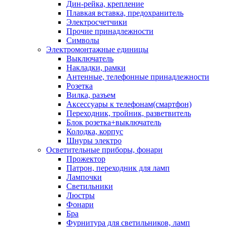
Дин-рейка, крепление
Плавкая вставка, предохранитель
Электросчетчики
Прочие принадлежности
Символы
Электромонтажные единицы
Выключатель
Накладки, рамки
Антенные, телефонные принадлежности
Розетка
Вилка, разъем
Аксессуары к телефонам(смартфон)
Переходник, тройник, разветвитель
Блок розетка+выключатель
Колодка, корпус
Шнуры электро
Осветительные приборы, фонари
Прожектор
Патрон, переходник для ламп
Лампочки
Светильники
Люстры
Фонари
Бра
Фурнитура для светильников, ламп