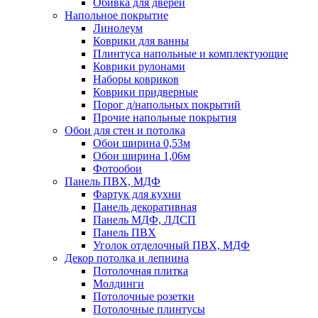
Обивка для дверей
Напольное покрытие
Линолеум
Коврики для ванны
Плинтуса напольные и комплектующие
Коврики рулонами
Наборы ковриков
Коврики придверные
Порог д/напольных покрытий
Прочие напольные покрытия
Обои для стен и потолка
Обои ширина 0,53м
Обои ширина 1,06м
Фотообои
Панель ПВХ, МДФ
Фартук для кухни
Панель декоративная
Панель МДФ, ЛДСП
Панель ПВХ
Уголок отделочный ПВХ, МДФ
Декор потолка и лепнина
Потолочная плитка
Молдинги
Потолочные розетки
Потолочные плинтусы