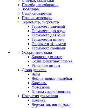
Спички, зажигалки
Пломба, пломбиратор
Зоотовары
Самогоноварение
Прочие хозтовары
Термометр, гигрометр
Термометр уличный
Термометр для воды
Термометр для бани
Термометры всякие
Гигрометр, барометр
Термометр оконный
Оформление окна
Карнизы для штор
Солнцезащитная пленка
Рулонные шторы
Декор для стен
Часы
Декоративные наклейки
Картины
Фоторамки
Пленка самоклеющаяся
Покрытия для мебели
Клеенка
Дермантин, винилкожа