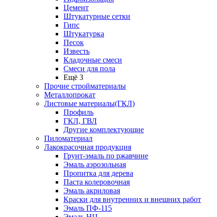
Цемент
Штукатурные сетки
Гипс
Штукатурка
Песок
Известь
Кладочные смеси
Смеси для пола
Ещё 3
Прочие стройматериалы
Металлопрокат
Листовые материалы(ГКЛ)
Профиль
ГКЛ, ГВЛ
Другие комплектующие
Пиломатериал
Лакокрасочная продукция
Грунт-эмаль по ржавчине
Эмаль аэрозольная
Пропитка для дерева
Паста колеровочная
Эмаль акриловая
Краски для внутренних и внешних работ
Эмаль ПФ-115
Эмаль НЦ