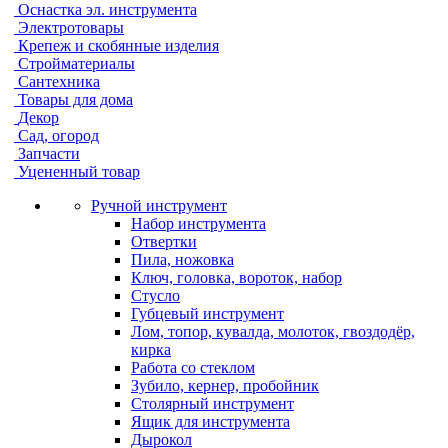
Оснастка эл. инструмента
Электротовары
Крепеж и скобянные изделия
Стройматериалы
Сантехника
Товары для дома
Декор
Сад, огород
Запчасти
Уцененный товар
Ручной инструмент
Набор инструмента
Отвертки
Пила, ножовка
Ключ, головка, вороток, набор
Стусло
Губцевый инструмент
Лом, топор, кувалда, молоток, гвоздодёр,
кирка
Работа со стеклом
Зубило, кернер, пробойник
Столярный инструмент
Ящик для инструмента
Дырокол