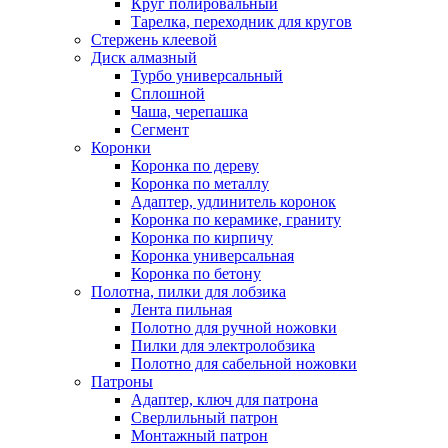
Круг полировальный
Тарелка, переходник для кругов
Стержень клеевой
Диск алмазный
Турбо универсальный
Сплошной
Чаша, черепашка
Сегмент
Коронки
Коронка по дереву
Коронка по металлу
Адаптер, удлинитель коронок
Коронка по керамике, граниту
Коронка по кирпичу
Коронка универсальная
Коронка по бетону
Полотна, пилки для лобзика
Лента пильная
Полотно для ручной ножовки
Пилки для электролобзика
Полотно для сабельной ножовки
Патроны
Адаптер, ключ для патрона
Сверлильный патрон
Монтажный патрон