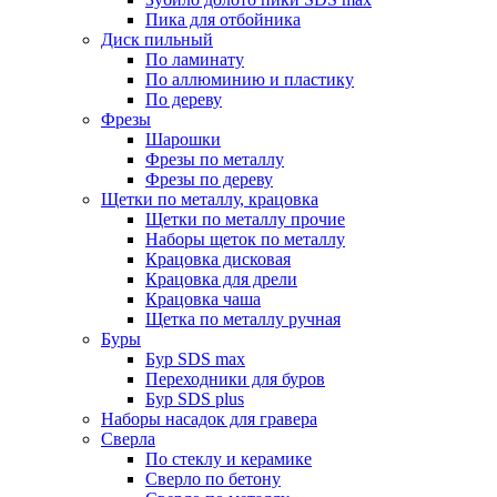
Пика для отбойника
Диск пильный
По ламинату
По аллюминию и пластику
По дереву
Фрезы
Шарошки
Фрезы по металлу
Фрезы по дереву
Щетки по металлу, крацовка
Щетки по металлу прочие
Наборы щеток по металлу
Крацовка дисковая
Крацовка для дрели
Крацовка чаша
Щетка по металлу ручная
Буры
Бур SDS max
Переходники для буров
Бур SDS plus
Наборы насадок для гравера
Сверла
По стеклу и керамике
Сверло по бетону