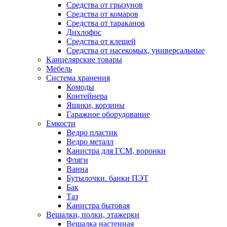
Средства от грызунов
Средства от комаров
Средства от тараканов
Дихлофос
Средства от клещей
Средства от насекомых, универсальные
Канцелярские товары
Мебель
Система хранения
Комоды
Контейнера
Ящики, корзины
Гаражное оборудование
Емкости
Ведро пластик
Ведро металл
Канистра для ГСМ, воронки
Фляги
Ванна
Бутылочки. банки ПЭТ
Бак
Таз
Канистра бытовая
Вешалки, полки, этажерки
Вешалка настенная