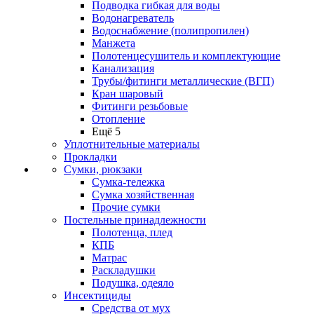
Подводка гибкая для воды
Водонагреватель
Водоснабжение (полипропилен)
Манжета
Полотенцесушитель и комплектующие
Канализация
Трубы/фитинги металлические (ВГП)
Кран шаровый
Фитинги резьбовые
Отопление
Ещё 5
Уплотнительные материалы
Прокладки
Сумки, рюкзаки
Сумка-тележка
Сумка хозяйственная
Прочие сумки
Постельные принадлежности
Полотенца, плед
КПБ
Матрас
Раскладушки
Подушка, одеяло
Инсектициды
Средства от мух