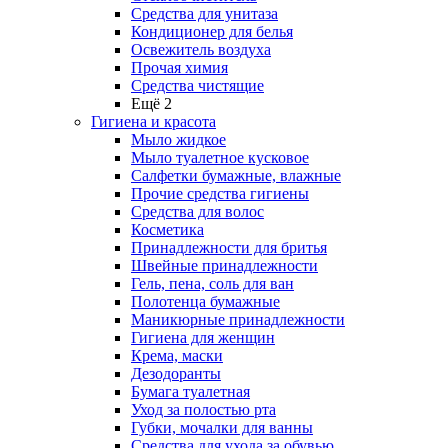
Средства для унитаза
Кондиционер для белья
Освежитель воздуха
Прочая химия
Средства чистящие
Ещё 2
Гигиена и красота
Мыло жидкое
Мыло туалетное кусковое
Салфетки бумажные, влажные
Прочие средства гигиены
Средства для волос
Косметика
Принадлежности для бритья
Швейные принадлежности
Гель, пена, соль для ван
Полотенца бумажные
Маникюрные принадлежности
Гигиена для женщин
Крема, маски
Дезодоранты
Бумага туалетная
Уход за полостью рта
Губки, мочалки для ванны
Средства для ухода за обувью