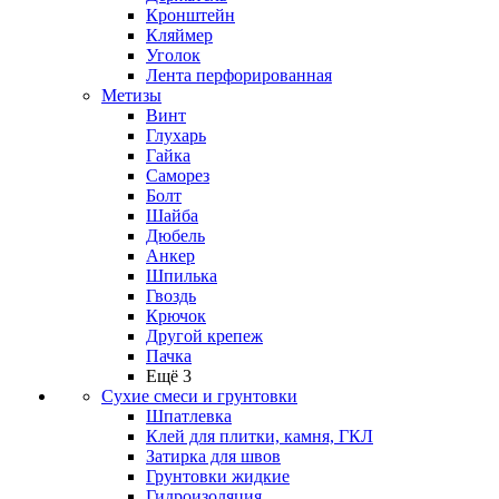
Кронштейн
Кляймер
Уголок
Лента перфорированная
Метизы
Винт
Глухарь
Гайка
Саморез
Болт
Шайба
Дюбель
Анкер
Шпилька
Гвоздь
Крючок
Другой крепеж
Пачка
Ещё 3
Сухие смеси и грунтовки
Шпатлевка
Клей для плитки, камня, ГКЛ
Затирка для швов
Грунтовки жидкие
Гидроизоляция