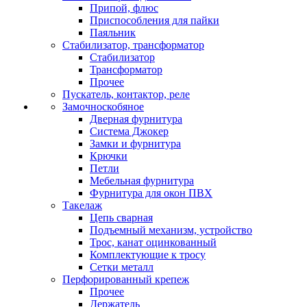
Припой, флюс
Приспособления для пайки
Паяльник
Стабилизатор, трансформатор
Стабилизатор
Трансформатор
Прочее
Пускатель, контактор, реле
Замочноскобяное
Дверная фурнитура
Система Джокер
Замки и фурнитура
Крючки
Петли
Мебельная фурнитура
Фурнитура для окон ПВХ
Такелаж
Цепь сварная
Подъемный механизм, устройство
Трос, канат оцинкованный
Комплектующие к тросу
Сетки металл
Перфорированный крепеж
Прочее
Держатель