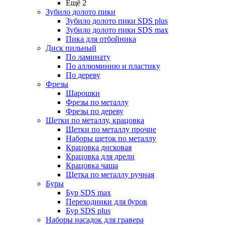
Ещё 2
Зубило долото пики
Зубило долото пики SDS plus
Зубило долото пики SDS max
Пика для отбойника
Диск пильный
По ламинату
По аллюминию и пластику
По дереву
Фрезы
Шарошки
Фрезы по металлу
Фрезы по дереву
Щетки по металлу, крацовка
Щетки по металлу прочие
Наборы щеток по металлу
Крацовка дисковая
Крацовка для дрели
Крацовка чаша
Щетка по металлу ручная
Буры
Бур SDS max
Переходники для буров
Бур SDS plus
Наборы насадок для гравера