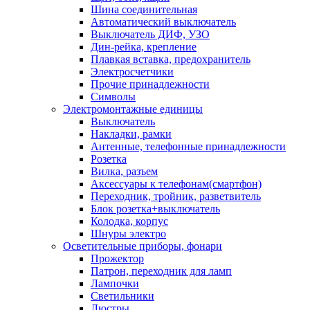
Шина соединительная
Автоматический выключатель
Выключатель ДИФ, УЗО
Дин-рейка, крепление
Плавкая вставка, предохранитель
Электросчетчики
Прочие принадлежности
Символы
Электромонтажные единицы
Выключатель
Накладки, рамки
Антенные, телефонные принадлежности
Розетка
Вилка, разъем
Аксессуары к телефонам(смартфон)
Переходник, тройник, разветвитель
Блок розетка+выключатель
Колодка, корпус
Шнуры электро
Осветительные приборы, фонари
Прожектор
Патрон, переходник для ламп
Лампочки
Светильники
Люстры