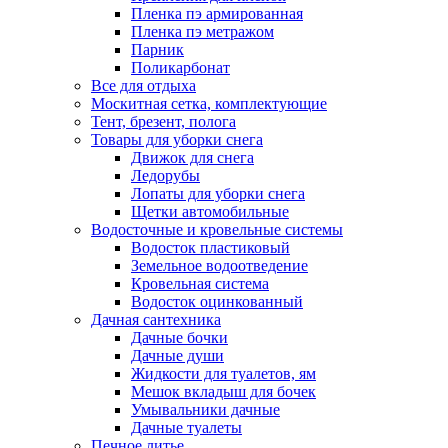
Пленка пэ армированная
Пленка пэ метражом
Парник
Поликарбонат
Все для отдыха
Москитная сетка, комплектующие
Тент, брезент, полога
Товары для уборки снега
Движок для снега
Ледорубы
Лопаты для уборки снега
Щетки автомобильные
Водосточные и кровельные системы
Водосток пластиковый
Земельное водоотведение
Кровельная система
Водосток оцинкованный
Дачная сантехника
Дачные бочки
Дачные души
Жидкости для туалетов, ям
Мешок вкладыш для бочек
Умывальники дачные
Дачные туалеты
Печное литье