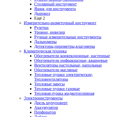
Столярный инструмент
Ящик для инструмента
Дырокол
Ещё 2
Измерительно-разметочный инструмент
Рулетки
Уровни, нивелир
Ручные измерительные инструменты
Дальномеры
Детекторы,пирометры,влагомеры
Климатическая техника
Обогреватели конвекционные, настенные
Обогреватели инфракрасные, кварцевые
Вентиляторы настольные, напольные
Обогреватели масляные
Тепловые пушки электрические,
Тепловентиляторы
Тепловые завесы
Тепловые пушки газовые
Тепловая пушка жидкотопливная
Электроинструменты
Дрель шуруповерт
Аккумулятор
Перфоратор
Лобзик