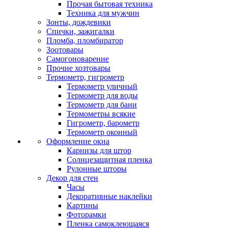
Прочая бытовая техника
Техника для мужчин
Зонты, дождевики
Спички, зажигалки
Пломба, пломбиратор
Зоотовары
Самогоноварение
Прочие хозтовары
Термометр, гигрометр
Термометр уличный
Термометр для воды
Термометр для бани
Термометры всякие
Гигрометр, барометр
Термометр оконный
Оформление окна
Карнизы для штор
Солнцезащитная пленка
Рулонные шторы
Декор для стен
Часы
Декоративные наклейки
Картины
Фоторамки
Пленка самоклеющаяся