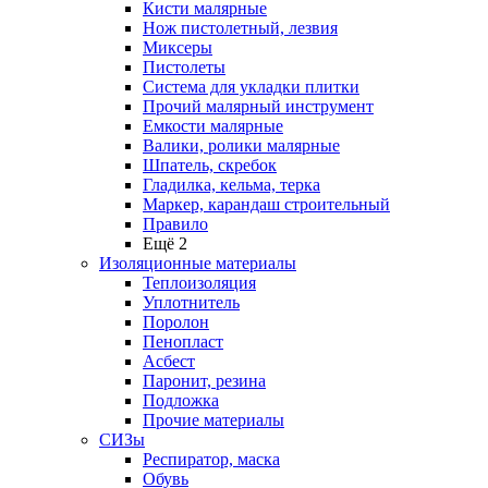
Кисти малярные
Нож пистолетный, лезвия
Миксеры
Пистолеты
Система для укладки плитки
Прочий малярный инструмент
Емкости малярные
Валики, ролики малярные
Шпатель, скребок
Гладилка, кельма, терка
Маркер, карандаш строительный
Правило
Ещё 2
Изоляционные материалы
Теплоизоляция
Уплотнитель
Поролон
Пенопласт
Асбест
Паронит, резина
Подложка
Прочие материалы
СИЗы
Респиратор, маска
Обувь