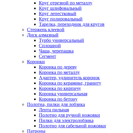
Круг отрезной по металлу
Круг шлифовальный
Круг лепестковый
Круг полировальный
Тарелка, переходник для кругов
Стержень клеевой
Диск алмазный
Турбо универсальный
Сплошной
Чаша, черепашка
Сегмент
Коронки
Коронка по дереву
Коронка по металлу
Адаптер, удлинитель коронок
Коронка по керамике, граниту
Коронка по кирпичу
Коронка универсальная
Коронка по бетону
Полотна, пилки для лобзика
Лента пильная
Полотно для ручной ножовки
Пилки для электролобзика
Полотно для сабельной ножовки
Патроны