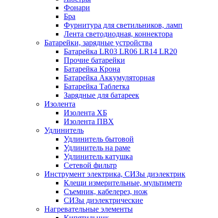
Фонари
Бра
Фурнитура для светильников, ламп
Лента светодиодная, коннектора
Батарейки, зарядные устройства
Батарейка LR03 LR06 LR14 LR20
Прочие батарейки
Батарейка Крона
Батарейка Аккумуляторная
Батарейка Таблетка
Зарядные для батареек
Изолента
Изолента ХБ
Изолента ПВХ
Удлинитель
Удлинитель бытовой
Удлинитель на раме
Удлинитель катушка
Сетевой фильтр
Инструмент электрика, СИЗы диэлектрик
Клещи измерительные, мультиметр
Съемник, кабелерез, нож
СИЗы диэлектрические
Нагревательные элементы
Кипятильник