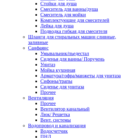
Стойки для душа
Смеситель для ванны/душа
Смеситель для мойки
Комплектующие для смесителей
Лейка для душа
Подводка гибкая для смесителя
Шланги для стиральных машин сливные,
заливные
Санфаянс
Умывальник/пьедестал
Сиденья для ванны/ Поручень
Унитаз
Мойка кухонная
Арматура/гофра/манжеты для унитаза
Сифоны/трапы
Сиденье для унитаза
Прочее
Вентиляция
Прочее
Вентилятор канальный
Люк/ Решетка
Вент. системы
Водопровод и канализация
Водосчетчик
ПНД