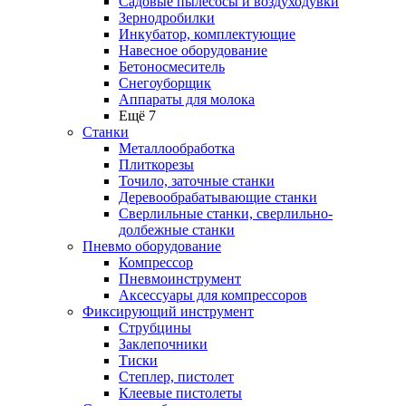
Садовые пылесосы и воздуходувки
Зернодробилки
Инкубатор, комплектующие
Навесное оборудование
Бетоносмеситель
Снегоуборщик
Аппараты для молока
Ещё 7
Станки
Металлообработка
Плиткорезы
Точило, заточные станки
Деревообрабатывающие станки
Сверлильные станки, сверлильно-
долбежные станки
Пневмо оборудование
Компрессор
Пневмоинструмент
Аксессуары для компрессоров
Фиксирующий инструмент
Струбцины
Заклепочники
Тиски
Степлер, пистолет
Клеевые пистолеты