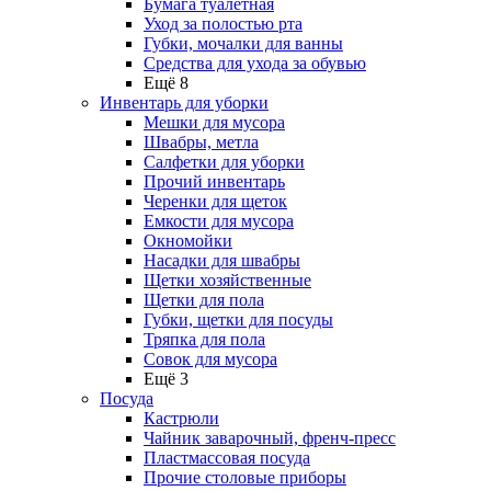
Бумага туалетная
Уход за полостью рта
Губки, мочалки для ванны
Средства для ухода за обувью
Ещё 8
Инвентарь для уборки
Мешки для мусора
Швабры, метла
Салфетки для уборки
Прочий инвентарь
Черенки для щеток
Емкости для мусора
Окномойки
Насадки для швабры
Щетки хозяйственные
Щетки для пола
Губки, щетки для посуды
Тряпка для пола
Совок для мусора
Ещё 3
Посуда
Кастрюли
Чайник заварочный, френч-пресс
Пластмассовая посуда
Прочие столовые приборы