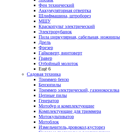
Фен технический
Аккумуляторная отвертка
Шлифмашина, штроборез
МШУ
Краскопульт электрический
Электрорубанок
Пила циркулярная, сабельная, ножницы
Дрель
Фрезер
Гайковерт, винтоверт
Гравер
Отбойный молоток
Ещё 6
Садовая техника
Триммер бензо
Бензопилы
Триммер электрический, газонокосилка
Цепные пилы
Генератор
Мотобур и комплектующие
Комплектующие для триммера
Мотокультиватор
Мотоблок
Измельчитель,дровокол,кусторез