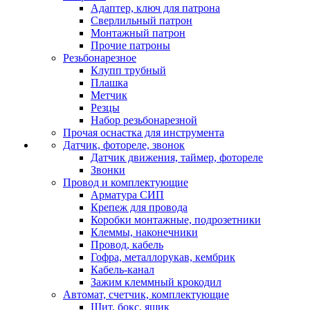
Адаптер, ключ для патрона
Сверлильный патрон
Монтажный патрон
Прочие патроны
Резьбонарезное
Клупп трубный
Плашка
Метчик
Резцы
Набор резьбонарезной
Прочая оснастка для инструмента
Датчик, фотореле, звонок
Датчик движения, таймер, фотореле
Звонки
Провод и комплектующие
Арматура СИП
Крепеж для провода
Коробки монтажные, подрозетники
Клеммы, наконечники
Провод, кабель
Гофра, металлорукав, кембрик
Кабель-канал
Зажим клеммный крокодил
Автомат, счетчик, комплектующие
Щит, бокс, ящик