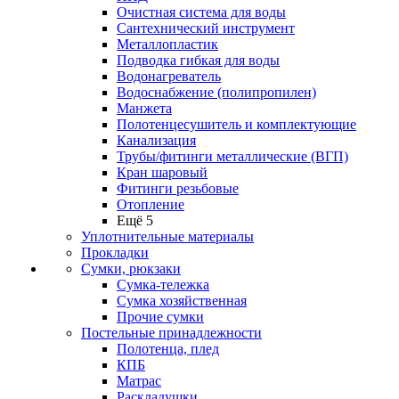
Очистная система для воды
Сантехнический инструмент
Металлопластик
Подводка гибкая для воды
Водонагреватель
Водоснабжение (полипропилен)
Манжета
Полотенцесушитель и комплектующие
Канализация
Трубы/фитинги металлические (ВГП)
Кран шаровый
Фитинги резьбовые
Отопление
Ещё 5
Уплотнительные материалы
Прокладки
Сумки, рюкзаки
Сумка-тележка
Сумка хозяйственная
Прочие сумки
Постельные принадлежности
Полотенца, плед
КПБ
Матрас
Раскладушки