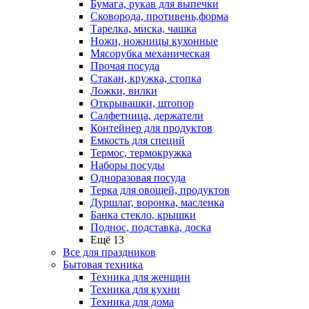
Бумага, рукав для выпечки
Сковорода, противень,форма
Тарелка, миска, чашка
Ножи, ножницы кухонные
Мясорубка механическая
Прочая посуда
Стакан, кружка, стопка
Ложки, вилки
Открывашки, штопор
Салфетница, держатели
Контейнер для продуктов
Емкость для специй
Термос, термокружка
Наборы посуды
Одноразовая посуда
Терка для овощей, продуктов
Дуршлаг, воронка, масленка
Банка стекло, крышки
Поднос, подставка, доска
Ещё 13
Все для праздников
Бытовая техника
Техника для женщин
Техника для кухни
Техника для дома