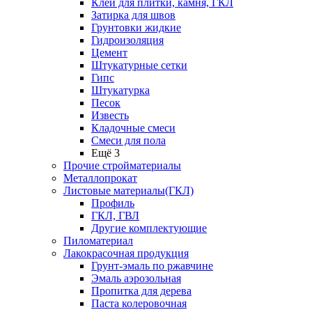
Клей для плитки, камня, ГКЛ
Затирка для швов
Грунтовки жидкие
Гидроизоляция
Цемент
Штукатурные сетки
Гипс
Штукатурка
Песок
Известь
Кладочные смеси
Смеси для пола
Ещё 3
Прочие стройматериалы
Металлопрокат
Листовые материалы(ГКЛ)
Профиль
ГКЛ, ГВЛ
Другие комплектующие
Пиломатериал
Лакокрасочная продукция
Грунт-эмаль по ржавчине
Эмаль аэрозольная
Пропитка для дерева
Паста колеровочная