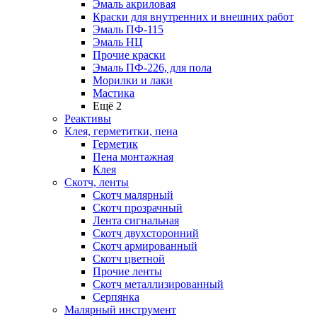
Эмаль акриловая
Краски для внутренних и внешних работ
Эмаль ПФ-115
Эмаль НЦ
Прочие краски
Эмаль ПФ-226, для пола
Морилки и лаки
Мастика
Ещё 2
Реактивы
Клея, герметитки, пена
Герметик
Пена монтажная
Клея
Скотч, ленты
Скотч малярный
Скотч прозрачный
Лента сигнальная
Скотч двухсторонний
Скотч армированный
Скотч цветной
Прочие ленты
Скотч металлизированный
Серпянка
Малярный инструмент