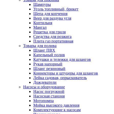
Шампуры
Уголь топливный, брикет
Щепа для копчения
Веер для раздува угля
Коптильня
Мангал
Решетка для гриля
Средства для розжига
Плита газ портативная
Товары для полива
Шланг ПВХ
Капельный полив
Катушки и тележки для шлангов
Рукав напорный
Шланг резиновый
Коннекторы и штуцеры для шлангов
Лейка садовая, опрыскиватель
Дождеватели
Насосы и оборудование
Насос погружной
Насосная станция
Мотопомпа
Мойка высокого давления
Комплектующие к насосам