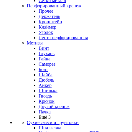
Сетки металл
Перфорированный крепеж
Прочее
Держатель
Кронштейн
Кляймер
Уголок
Лента перфорированная
Метизы
Винт
Глухарь
Гайка
Саморез
Болт
Шайба
Дюбель
Анкер
Шпилька
Гвоздь
Крючок
Другой крепеж
Пачка
Ещё 3
Сухие смеси и грунтовки
Шпатлевка