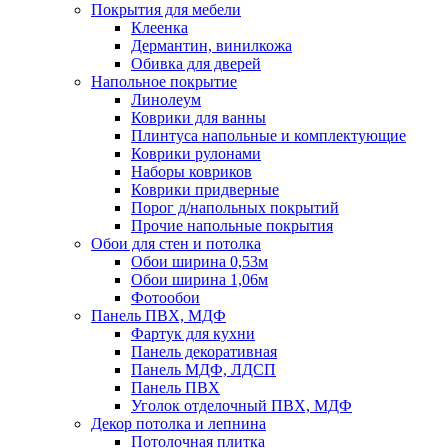
Покрытия для мебели
Клеенка
Дермантин, винилкожа
Обивка для дверей
Напольное покрытие
Линолеум
Коврики для ванны
Плинтуса напольные и комплектующие
Коврики рулонами
Наборы ковриков
Коврики придверные
Порог д/напольных покрытий
Прочие напольные покрытия
Обои для стен и потолка
Обои ширина 0,53м
Обои ширина 1,06м
Фотообои
Панель ПВХ, МДФ
Фартук для кухни
Панель декоративная
Панель МДФ, ЛДСП
Панель ПВХ
Уголок отделочный ПВХ, МДФ
Декор потолка и лепнина
Потолочная плитка