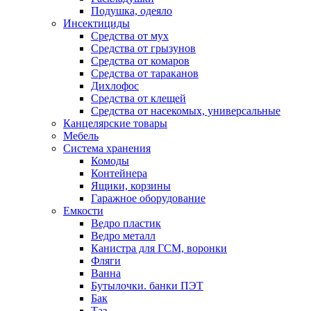
Подушка, одеяло
Инсектициды
Средства от мух
Средства от грызунов
Средства от комаров
Средства от тараканов
Дихлофос
Средства от клещей
Средства от насекомых, универсальные
Канцелярские товары
Мебель
Система хранения
Комоды
Контейнера
Ящики, корзины
Гаражное оборудование
Емкости
Ведро пластик
Ведро металл
Канистра для ГСМ, воронки
Фляги
Ванна
Бутылочки. банки ПЭТ
Бак
Таз