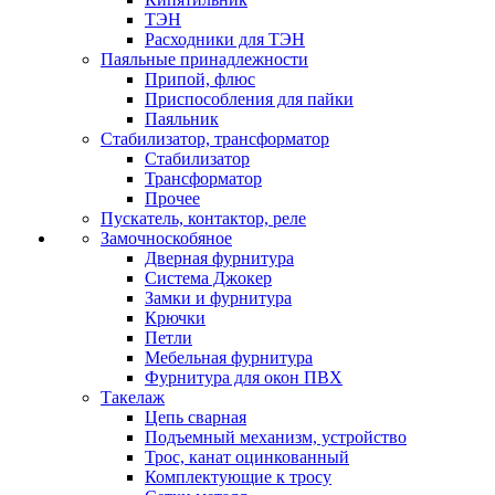
ТЭН
Расходники для ТЭН
Паяльные принадлежности
Припой, флюс
Приспособления для пайки
Паяльник
Стабилизатор, трансформатор
Стабилизатор
Трансформатор
Прочее
Пускатель, контактор, реле
Замочноскобяное
Дверная фурнитура
Система Джокер
Замки и фурнитура
Крючки
Петли
Мебельная фурнитура
Фурнитура для окон ПВХ
Такелаж
Цепь сварная
Подъемный механизм, устройство
Трос, канат оцинкованный
Комплектующие к тросу