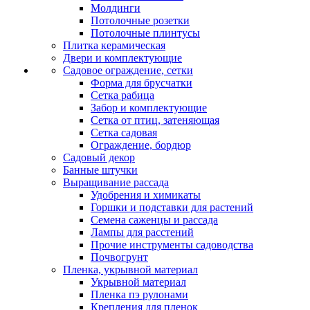
Молдинги
Потолочные розетки
Потолочные плинтусы
Плитка керамическая
Двери и комплектующие
Садовое ограждение, сетки
Форма для брусчатки
Сетка рабица
Забор и комплектующие
Сетка от птиц, затеняющая
Сетка садовая
Ограждение, бордюр
Садовый декор
Банные штучки
Выращивание рассада
Удобрения и химикаты
Горшки и подставки для растений
Семена саженцы и рассада
Лампы для расстений
Прочие инструменты садоводства
Почвогрунт
Пленка, укрывной материал
Укрывной материал
Пленка пэ рулонами
Крепления для пленок