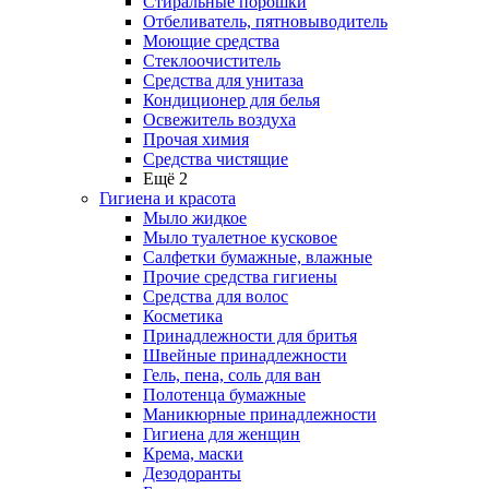
Стиральные порошки
Отбеливатель, пятновыводитель
Моющие средства
Стеклоочиститель
Средства для унитаза
Кондиционер для белья
Освежитель воздуха
Прочая химия
Средства чистящие
Ещё 2
Гигиена и красота
Мыло жидкое
Мыло туалетное кусковое
Салфетки бумажные, влажные
Прочие средства гигиены
Средства для волос
Косметика
Принадлежности для бритья
Швейные принадлежности
Гель, пена, соль для ван
Полотенца бумажные
Маникюрные принадлежности
Гигиена для женщин
Крема, маски
Дезодоранты