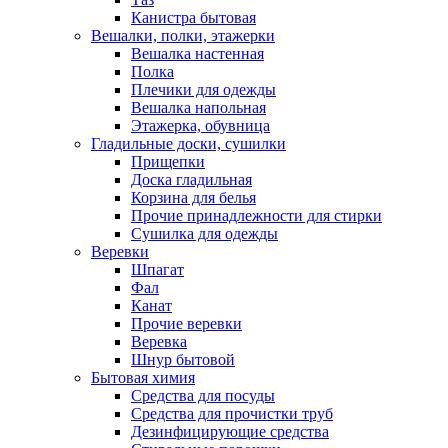
Канистра бытовая
Вешалки, полки, этажерки
Вешалка настенная
Полка
Плечики для одежды
Вешалка напольная
Этажерка, обувница
Гладильные доски, сушилки
Прищепки
Доска гладильная
Корзина для белья
Прочие принадлежности для стирки
Сушилка для одежды
Веревки
Шпагат
Фал
Канат
Прочие веревки
Веревка
Шнур бытовой
Бытовая химия
Средства для посуды
Средства для прочистки труб
Дезинфицирующие средства