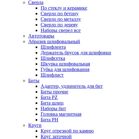
Сверла
По стеклу и керамике
Сверло по бетону
Сверло по металлу
Сверло по дереву
Наборы сверел все
Автотовары
Абразив шлифовальный
Шлифлента
Держатель брусок для шлифовки
Шлифсетка
Шкурка шлифовальная
Губка для шлифования
Шлифлист
Биты
Адаптер, удлинитель для бит
Биты прочие
Бита PZ
Бита шлиц
Наборы бит
Головка магнитная
Бита PH
Круги
Круг отрезной по камню
Круг заточной