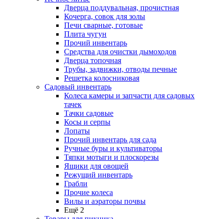
Дверца поддувальная, прочистная
Кочерга, совок для золы
Печи сварные, готовые
Плита чугун
Прочий инвентарь
Средства для очистки дымоходов
Дверца топочная
Трубы, задвижки, отводы печные
Решетка колосниковая
Садовый инвентарь
Колеса камеры и запчасти для садовых
тачек
Тачки садовые
Косы и серпы
Лопаты
Прочий инвентарь для сада
Ручные буры и культиваторы
Тяпки мотыги и плоскорезы
Ящики для овощей
Режущий инвентарь
Грабли
Прочие колеса
Вилы и аэраторы почвы
Ещё 2
Товары для пикника