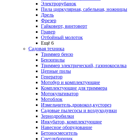
Электрорубанок
Пила циркулярная, сабельная, ножницы
Дрель
Фрезер
Гайковерт, винтоверт
Гравер
Отбойный молоток
Ещё 6
Садовая техника
Триммер бензо
Бензопилы
Триммер электрический, газонокосилка
Цепные пилы
Генератор
Мотобур и комплектующие
Комплектующие для триммера
Мотокультиватор
Мотоблок
Измельчитель,дровокол,кусторез
Садовые пылесосы и воздуходувки
Зернодробилки
Инкубатор, комплектующие
Навесное оборудование
Бетоносмеситель
Снегоуборщик