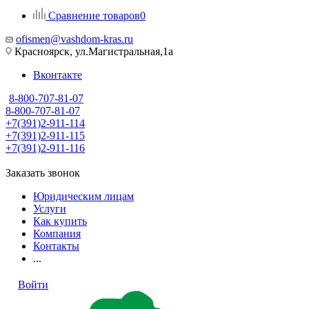
Сравнение товаров
0
ofismen@vashdom-kras.ru
Красноярск, ул.Магистральная,1а
Вконтакте
8-800-707-81-07
8-800-707-81-07
+7(391)2-911-114
+7(391)2-911-115
+7(391)2-911-116
Заказать звонок
Юридическим лицам
Услуги
Как купить
Компания
Контакты
...
Войти