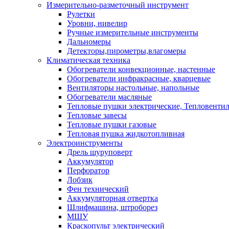
Измерительно-разметочный инструмент
Рулетки
Уровни, нивелир
Ручные измерительные инструменты
Дальномеры
Детекторы,пирометры,влагомеры
Климатическая техника
Обогреватели конвекционные, настенные
Обогреватели инфракрасные, кварцевые
Вентиляторы настольные, напольные
Обогреватели масляные
Тепловые пушки электрические, Тепловенти
Тепловые завесы
Тепловые пушки газовые
Тепловая пушка жидкотопливная
Электроинструменты
Дрель шуруповерт
Аккумулятор
Перфоратор
Лобзик
Фен технический
Аккумуляторная отвертка
Шлифмашина, штроборез
МШУ
Краскопульт электрический