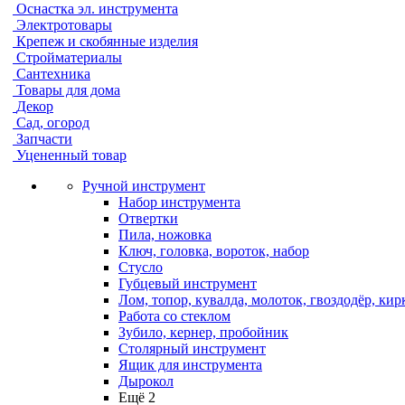
Оснастка эл. инструмента
Электротовары
Крепеж и скобянные изделия
Стройматериалы
Сантехника
Товары для дома
Декор
Сад, огород
Запчасти
Уцененный товар
Ручной инструмент
Набор инструмента
Отвертки
Пила, ножовка
Ключ, головка, вороток, набор
Стусло
Губцевый инструмент
Лом, топор, кувалда, молоток, гвоздодёр, кир
Работа со стеклом
Зубило, кернер, пробойник
Столярный инструмент
Ящик для инструмента
Дырокол
Ещё 2