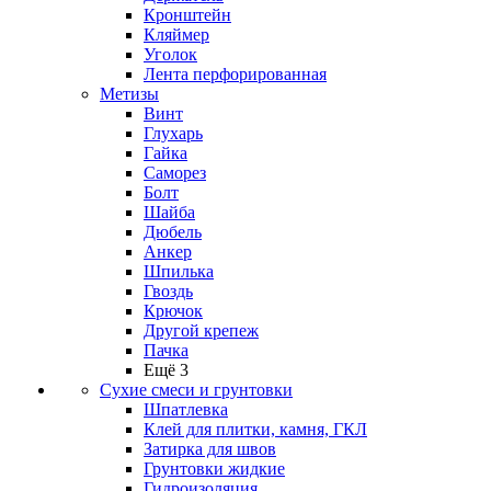
Кронштейн
Кляймер
Уголок
Лента перфорированная
Метизы
Винт
Глухарь
Гайка
Саморез
Болт
Шайба
Дюбель
Анкер
Шпилька
Гвоздь
Крючок
Другой крепеж
Пачка
Ещё 3
Сухие смеси и грунтовки
Шпатлевка
Клей для плитки, камня, ГКЛ
Затирка для швов
Грунтовки жидкие
Гидроизоляция