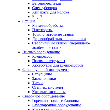
Бетоносмеситель
Снегоуборщик
Аппараты для молока
Ещё 7
Станки
Металлообработка
Плиткорезы
Точило, заточные станки
Деревообрабатывающие станки
Сверлильные станки, сверлильно-
долбежные станки
Пневмо оборудование
Компрессор
Пневмоинструмент
Аксессуары для компрессоров
Фиксирующий инструмент
Струбцины
Заклепочники
Тиски
Степлер, пистолет
Клеевые пистолеты
Сварочное оборудование
Горелки газовые и баллоны
Газосварочное оборудование
Маски сварочные