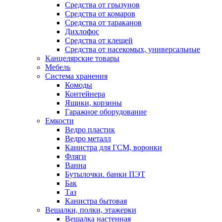
Средства от грызунов
Средства от комаров
Средства от тараканов
Дихлофос
Средства от клещей
Средства от насекомых, универсальные
Канцелярские товары
Мебель
Система хранения
Комоды
Контейнера
Ящики, корзины
Гаражное оборудование
Емкости
Ведро пластик
Ведро металл
Канистра для ГСМ, воронки
Фляги
Ванна
Бутылочки. банки ПЭТ
Бак
Таз
Канистра бытовая
Вешалки, полки, этажерки
Вешалка настенная