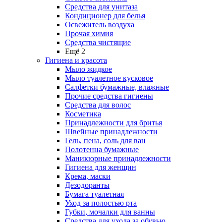
Средства для унитаза
Кондиционер для белья
Освежитель воздуха
Прочая химия
Средства чистящие
Ещё 2
Гигиена и красота
Мыло жидкое
Мыло туалетное кусковое
Салфетки бумажные, влажные
Прочие средства гигиены
Средства для волос
Косметика
Принадлежности для бритья
Швейные принадлежности
Гель, пена, соль для ван
Полотенца бумажные
Маникюрные принадлежности
Гигиена для женщин
Крема, маски
Дезодоранты
Бумага туалетная
Уход за полостью рта
Губки, мочалки для ванны
Средства для ухода за обувью