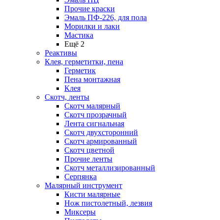
Прочие краски
Эмаль ПФ-226, для пола
Морилки и лаки
Мастика
Ещё 2
Реактивы
Клея, герметитки, пена
Герметик
Пена монтажная
Клея
Скотч, ленты
Скотч малярный
Скотч прозрачный
Лента сигнальная
Скотч двухсторонний
Скотч армированный
Скотч цветной
Прочие ленты
Скотч металлизированный
Серпянка
Малярный инструмент
Кисти малярные
Нож пистолетный, лезвия
Миксеры