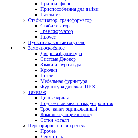
Припой, флюс
Приспособления для пайки
Паяльник
Стабилизатор, трансформатор
Стабилизатор
Трансформатор
Прочее
Пускатель, контактор, реле
Замочноскобяное
Дверная фурнитура
Система Джокер
Замки и фурнитура
Крючки
Петли
Мебельная фурнитура
Фурнитура для окон ПВХ
Такелаж
Цепь сварная
Подъемный механизм, устройство
Трос, канат оцинкованный
Комплектующие к тросу
Сетки металл
Перфорированный крепеж
Прочее
Держатель