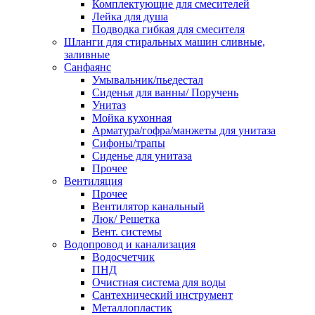
Комплектующие для смесителей
Лейка для душа
Подводка гибкая для смесителя
Шланги для стиральных машин сливные,
заливные
Санфаянс
Умывальник/пьедестал
Сиденья для ванны/ Поручень
Унитаз
Мойка кухонная
Арматура/гофра/манжеты для унитаза
Сифоны/трапы
Сиденье для унитаза
Прочее
Вентиляция
Прочее
Вентилятор канальный
Люк/ Решетка
Вент. системы
Водопровод и канализация
Водосчетчик
ПНД
Очистная система для воды
Сантехнический инструмент
Металлопластик