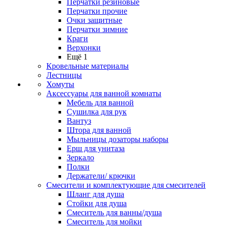
Перчатки резиновые
Перчатки прочие
Очки защитные
Перчатки зимние
Краги
Верхонки
Ещё 1
Кровельные материалы
Лестницы
Хомуты
Аксессуары для ванной комнаты
Мебель для ванной
Сушилка для рук
Вантуз
Штора для ванной
Мыльницы дозаторы наборы
Ерш для унитаза
Зеркало
Полки
Держатели/ крючки
Смесители и комплектующие для смесителей
Шланг для душа
Стойки для душа
Смеситель для ванны/душа
Смеситель для мойки