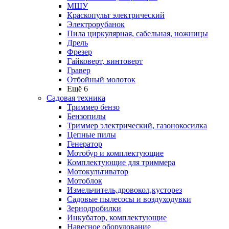
МШУ
Краскопульт электрический
Электрорубанок
Пила циркулярная, сабельная, ножницы
Дрель
Фрезер
Гайковерт, винтоверт
Гравер
Отбойный молоток
Ещё 6
Садовая техника
Триммер бензо
Бензопилы
Триммер электрический, газонокосилка
Цепные пилы
Генератор
Мотобур и комплектующие
Комплектующие для триммера
Мотокультиватор
Мотоблок
Измельчитель,дровокол,кусторез
Садовые пылесосы и воздуходувки
Зернодробилки
Инкубатор, комплектующие
Навесное оборудование