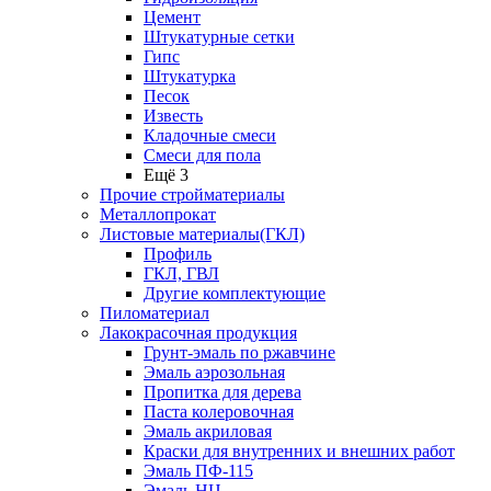
Цемент
Штукатурные сетки
Гипс
Штукатурка
Песок
Известь
Кладочные смеси
Смеси для пола
Ещё 3
Прочие стройматериалы
Металлопрокат
Листовые материалы(ГКЛ)
Профиль
ГКЛ, ГВЛ
Другие комплектующие
Пиломатериал
Лакокрасочная продукция
Грунт-эмаль по ржавчине
Эмаль аэрозольная
Пропитка для дерева
Паста колеровочная
Эмаль акриловая
Краски для внутренних и внешних работ
Эмаль ПФ-115
Эмаль НЦ