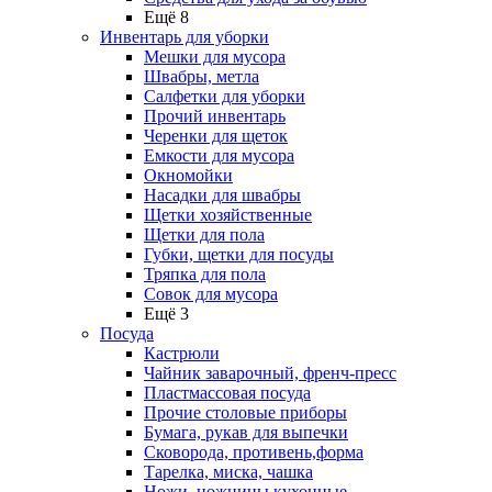
Ещё 8
Инвентарь для уборки
Мешки для мусора
Швабры, метла
Салфетки для уборки
Прочий инвентарь
Черенки для щеток
Емкости для мусора
Окномойки
Насадки для швабры
Щетки хозяйственные
Щетки для пола
Губки, щетки для посуды
Тряпка для пола
Совок для мусора
Ещё 3
Посуда
Кастрюли
Чайник заварочный, френч-пресс
Пластмассовая посуда
Прочие столовые приборы
Бумага, рукав для выпечки
Сковорода, противень,форма
Тарелка, миска, чашка
Ножи, ножницы кухонные