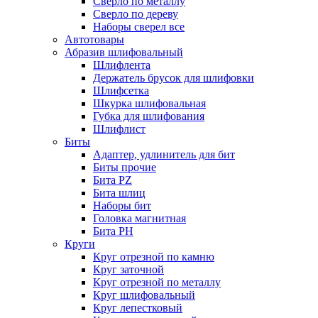
Сверло по металлу
Сверло по дереву
Наборы сверел все
Автотовары
Абразив шлифовальный
Шлифлента
Держатель брусок для шлифовки
Шлифсетка
Шкурка шлифовальная
Губка для шлифования
Шлифлист
Биты
Адаптер, удлинитель для бит
Биты прочие
Бита PZ
Бита шлиц
Наборы бит
Головка магнитная
Бита PH
Круги
Круг отрезной по камню
Круг заточной
Круг отрезной по металлу
Круг шлифовальный
Круг лепестковый