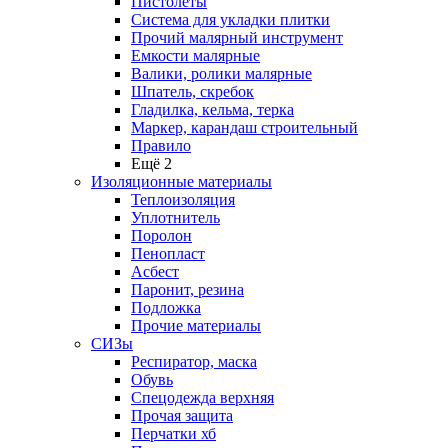
Пистолеты
Система для укладки плитки
Прочий малярный инструмент
Емкости малярные
Валики, ролики малярные
Шпатель, скребок
Гладилка, кельма, терка
Маркер, карандаш строительный
Правило
Ещё 2
Изоляционные материалы
Теплоизоляция
Уплотнитель
Поролон
Пенопласт
Асбест
Паронит, резина
Подложка
Прочие материалы
СИЗы
Респиратор, маска
Обувь
Спецодежда верхняя
Прочая защита
Перчатки хб