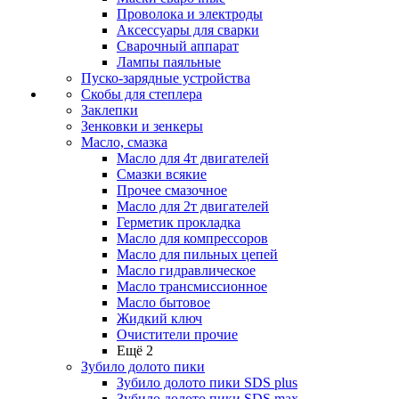
Проволока и электроды
Аксессуары для сварки
Сварочный аппарат
Лампы паяльные
Пуско-зарядные устройства
Скобы для степлера
Заклепки
Зенковки и зенкеры
Масло, смазка
Масло для 4т двигателей
Смазки всякие
Прочее смазочное
Масло для 2т двигателей
Герметик прокладка
Масло для компрессоров
Масло для пильных цепей
Масло гидравлическое
Масло трансмиссионное
Масло бытовое
Жидкий ключ
Очистители прочие
Ещё 2
Зубило долото пики
Зубило долото пики SDS plus
Зубило долото пики SDS max