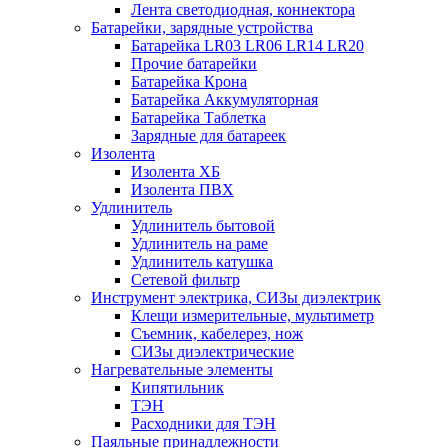
Лента светодиодная, коннектора
Батарейки, зарядные устройства
Батарейка LR03 LR06 LR14 LR20
Прочие батарейки
Батарейка Крона
Батарейка Аккумуляторная
Батарейка Таблетка
Зарядные для батареек
Изолента
Изолента ХБ
Изолента ПВХ
Удлинитель
Удлинитель бытовой
Удлинитель на раме
Удлинитель катушка
Сетевой фильтр
Инструмент электрика, СИЗы диэлектрик
Клещи измерительные, мультиметр
Съемник, кабелерез, нож
СИЗы диэлектрические
Нагревательные элементы
Кипятильник
ТЭН
Расходники для ТЭН
Паяльные принадлежности