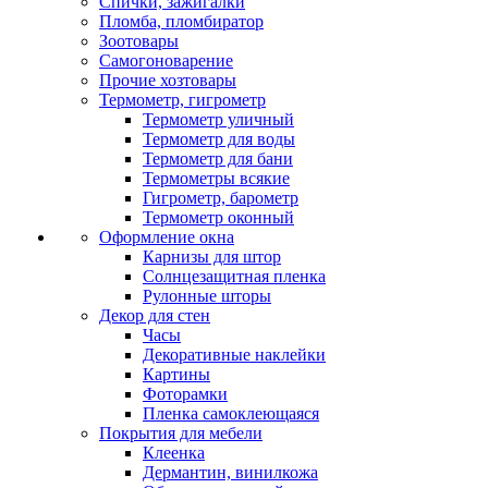
Спички, зажигалки
Пломба, пломбиратор
Зоотовары
Самогоноварение
Прочие хозтовары
Термометр, гигрометр
Термометр уличный
Термометр для воды
Термометр для бани
Термометры всякие
Гигрометр, барометр
Термометр оконный
Оформление окна
Карнизы для штор
Солнцезащитная пленка
Рулонные шторы
Декор для стен
Часы
Декоративные наклейки
Картины
Фоторамки
Пленка самоклеющаяся
Покрытия для мебели
Клеенка
Дермантин, винилкожа