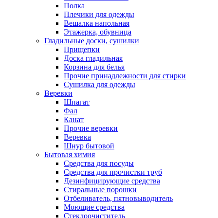
Полка
Плечики для одежды
Вешалка напольная
Этажерка, обувница
Гладильные доски, сушилки
Прищепки
Доска гладильная
Корзина для белья
Прочие принадлежности для стирки
Сушилка для одежды
Веревки
Шпагат
Фал
Канат
Прочие веревки
Веревка
Шнур бытовой
Бытовая химия
Средства для посуды
Средства для прочистки труб
Дезинфицирующие средства
Стиральные порошки
Отбеливатель, пятновыводитель
Моющие средства
Стеклоочиститель