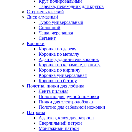
Круг полировальный
Тарелка, переходник для кругов
Стержень клеевой
Диск алмазный
Турбо универсальный
Сплошной
Чаша, черепашка
Сегмент
Коронки
Коронка по дереву
Коронка по металлу
Адаптер, удлинитель коронок
Коронка по керамике, граниту
Коронка по кирпичу
Коронка универсальная
Коронка по бетону
Полотна, пилки для лобзика
Лента пильная
Полотно для ручной ножовки
Пилки для электролобзика
Полотно для сабельной ножовки
Патроны
Адаптер, ключ для патрона
Сверлильный патрон
Монтажный патрон