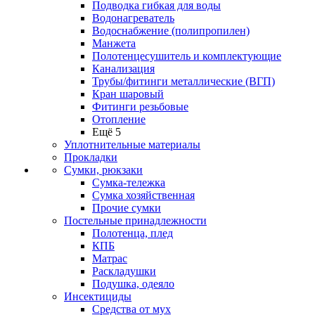
Подводка гибкая для воды
Водонагреватель
Водоснабжение (полипропилен)
Манжета
Полотенцесушитель и комплектующие
Канализация
Трубы/фитинги металлические (ВГП)
Кран шаровый
Фитинги резьбовые
Отопление
Ещё 5
Уплотнительные материалы
Прокладки
Сумки, рюкзаки
Сумка-тележка
Сумка хозяйственная
Прочие сумки
Постельные принадлежности
Полотенца, плед
КПБ
Матрас
Раскладушки
Подушка, одеяло
Инсектициды
Средства от мух