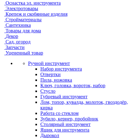
Оснастка эл. инструмента
Электротовары
Крепеж и скобянные изделия
Стройматериалы
Сантехника
Товары для дома
Декор
Сад, огород
Запчасти
Уцененный товар
Ручной инструмент
Набор инструмента
Отвертки
Пила, ножовка
Ключ, головка, вороток, набор
Стусло
Губцевый инструмент
Лом, топор, кувалда, молоток, гвоздодёр,
кирка
Работа со стеклом
Зубило, кернер, пробойник
Столярный инструмент
Ящик для инструмента
Дырокол