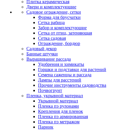
Плитка керамическая
Двери и комплектующие
Садовое ограждение, сетки
Форма для брусчатки
Сетка рабица
Забор и комплектующие
Сетка от птиц, затеняющая
Сетка садовая
Ограждение, бордюр
Садовый декор
Банные штучки
Выращивание рассада
Удобрения и химикаты
Горшки и подставки для растений
Семена саженцы и рассада
Лампы для расстений
Прочие инструменты садоводства
Почвогрунт
Пленка, укрывной материал
Укрывной материал
Пленка пэ рулонами
Крепления для пленок
Пленка пэ армированная
Пленка пэ метражом
Парник