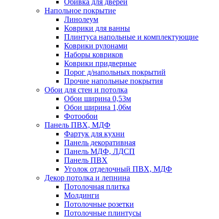
Обивка для дверей
Напольное покрытие
Линолеум
Коврики для ванны
Плинтуса напольные и комплектующие
Коврики рулонами
Наборы ковриков
Коврики придверные
Порог д/напольных покрытий
Прочие напольные покрытия
Обои для стен и потолка
Обои ширина 0,53м
Обои ширина 1,06м
Фотообои
Панель ПВХ, МДФ
Фартук для кухни
Панель декоративная
Панель МДФ, ЛДСП
Панель ПВХ
Уголок отделочный ПВХ, МДФ
Декор потолка и лепнина
Потолочная плитка
Молдинги
Потолочные розетки
Потолочные плинтусы