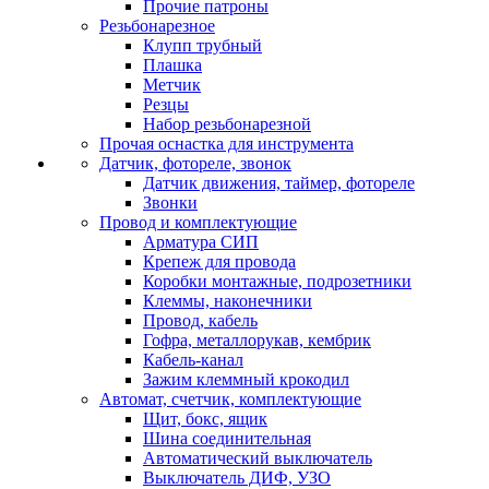
Прочие патроны
Резьбонарезное
Клупп трубный
Плашка
Метчик
Резцы
Набор резьбонарезной
Прочая оснастка для инструмента
Датчик, фотореле, звонок
Датчик движения, таймер, фотореле
Звонки
Провод и комплектующие
Арматура СИП
Крепеж для провода
Коробки монтажные, подрозетники
Клеммы, наконечники
Провод, кабель
Гофра, металлорукав, кембрик
Кабель-канал
Зажим клеммный крокодил
Автомат, счетчик, комплектующие
Щит, бокс, ящик
Шина соединительная
Автоматический выключатель
Выключатель ДИФ, УЗО