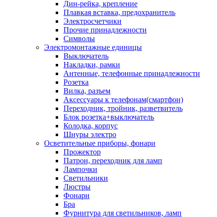
Дин-рейка, крепление
Плавкая вставка, предохранитель
Электросчетчики
Прочие принадлежности
Символы
Электромонтажные единицы
Выключатель
Накладки, рамки
Антенные, телефонные принадлежности
Розетка
Вилка, разъем
Аксессуары к телефонам(смартфон)
Переходник, тройник, разветвитель
Блок розетка+выключатель
Колодка, корпус
Шнуры электро
Осветительные приборы, фонари
Прожектор
Патрон, переходник для ламп
Лампочки
Светильники
Люстры
Фонари
Бра
Фурнитура для светильников, ламп