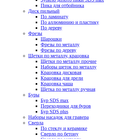
Пика для отбойника
Диск пильный
По ламинату
По аллюминию и пластику
По дереву
Фрезы
Шарошки
Фрезы по металлу
Фрезы по дереву
Щетки по металлу, крацовка
Щетки по металлу прочие
Наборы щеток по металлу
Крацовка дисковая
Крацовка для дрели
Крацовка чаша
Щетка по металлу ручная
Буры
Бур SDS max
Переходники для буров
Бур SDS plus
Наборы насадок для гравера
Сверла
По стеклу и керамике
Сверло по бетону