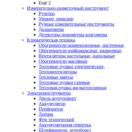
Ещё 2
Измерительно-разметочный инструмент
Рулетки
Уровни, нивелир
Ручные измерительные инструменты
Дальномеры
Детекторы,пирометры,влагомеры
Климатическая техника
Обогреватели конвекционные, настенные
Обогреватели инфракрасные, кварцевые
Вентиляторы настольные, напольные
Обогреватели масляные
Тепловые пушки электрические,
Тепловентиляторы
Тепловые завесы
Тепловые пушки газовые
Тепловая пушка жидкотопливная
Электроинструменты
Дрель шуруповерт
Аккумулятор
Перфоратор
Лобзик
Фен технический
Аккумуляторная отвертка
Шлифмашина, штроборез