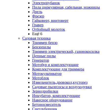
Электрорубанок
Пила циркулярная, сабельная, ножницы
Дрель
Фрезер
Гайковерт, винтоверт
Гравер
Отбойный молоток
Ещё 6
Садовая техника
Триммер бензо
Бензопилы
Триммер электрический, газонокосилка
Цепные пилы
Генератор
Мотобур и комплектующие
Комплектующие для триммера
Мотокультиватор
Мотоблок
Измельчитель,дровокол,кусторез
Садовые пылесосы и воздуходувки
Зернодробилки
Инкубатор, комплектующие
Навесное оборудование
Бетоносмеситель
Снегоуборщик