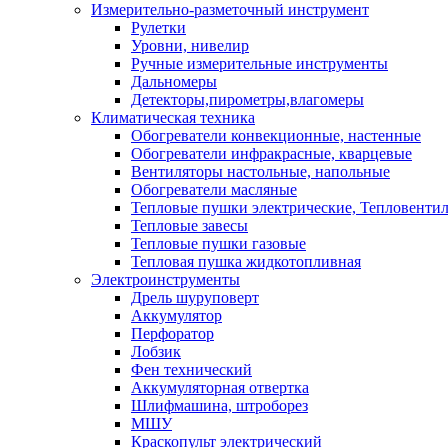
Измерительно-разметочный инструмент
Рулетки
Уровни, нивелир
Ручные измерительные инструменты
Дальномеры
Детекторы,пирометры,влагомеры
Климатическая техника
Обогреватели конвекционные, настенные
Обогреватели инфракрасные, кварцевые
Вентиляторы настольные, напольные
Обогреватели масляные
Тепловые пушки электрические, Тепловенти
Тепловые завесы
Тепловые пушки газовые
Тепловая пушка жидкотопливная
Электроинструменты
Дрель шуруповерт
Аккумулятор
Перфоратор
Лобзик
Фен технический
Аккумуляторная отвертка
Шлифмашина, штроборез
МШУ
Краскопульт электрический