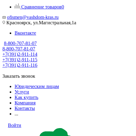
Сравнение товаров
0
ofismen@vashdom-kras.ru
Красноярск, ул.Магистральная,1а
Вконтакте
8-800-707-81-07
8-800-707-81-07
+7(391)2-911-114
+7(391)2-911-115
+7(391)2-911-116
Заказать звонок
Юридическим лицам
Услуги
Как купить
Компания
Контакты
...
Войти