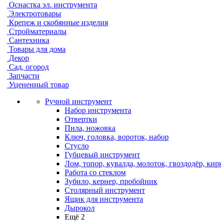
Оснастка эл. инструмента
Электротовары
Крепеж и скобянные изделия
Стройматериалы
Сантехника
Товары для дома
Декор
Сад, огород
Запчасти
Уцененный товар
Ручной инструмент
Набор инструмента
Отвертки
Пила, ножовка
Ключ, головка, вороток, набор
Стусло
Губцевый инструмент
Лом, топор, кувалда, молоток, гвоздодёр, кир
Работа со стеклом
Зубило, кернер, пробойник
Столярный инструмент
Ящик для инструмента
Дырокол
Ещё 2