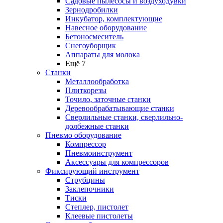
Садовые пылесосы и воздуходувки
Зернодробилки
Инкубатор, комплектующие
Навесное оборудование
Бетоносмеситель
Снегоуборщик
Аппараты для молока
Ещё 7
Станки
Металлообработка
Плиткорезы
Точило, заточные станки
Деревообрабатывающие станки
Сверлильные станки, сверлильно-
долбежные станки
Пневмо оборудование
Компрессор
Пневмоинструмент
Аксессуары для компрессоров
Фиксирующий инструмент
Струбцины
Заклепочники
Тиски
Степлер, пистолет
Клеевые пистолеты