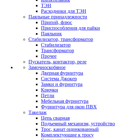
ТЭН
Расходники для ТЭН
Паяльные принадлежности
Припой, флюс
Приспособления для пайки
Паяльник
Стабилизатор, трансформатор
Стабилизатор
Трансформатор
Прочее
Пускатель, контактор, реле
Замочноскобяное
Дверная фурнитура
Система Джокер
Замки и фурнитура
Крючки
Петли
Мебельная фурнитура
Фурнитура для окон ПВХ
Такелаж
Цепь сварная
Подъемный механизм, устройство
Трос, канат оцинкованный
Комплектующие к тросу