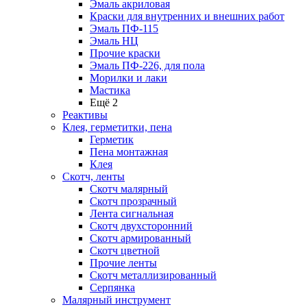
Эмаль акриловая
Краски для внутренних и внешних работ
Эмаль ПФ-115
Эмаль НЦ
Прочие краски
Эмаль ПФ-226, для пола
Морилки и лаки
Мастика
Ещё 2
Реактивы
Клея, герметитки, пена
Герметик
Пена монтажная
Клея
Скотч, ленты
Скотч малярный
Скотч прозрачный
Лента сигнальная
Скотч двухсторонний
Скотч армированный
Скотч цветной
Прочие ленты
Скотч металлизированный
Серпянка
Малярный инструмент