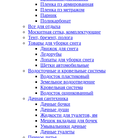
Пленка пэ армированная
Пленка пэ метражом
Парник
Поликарбонат
Все для отдыха
Москитная сетка, комплектующие
Тент, брезент, полога
Товары для уборки снега
Движок для снега
Ледорубы
Лопаты для уборки снега
Щетки автомобильные
Водосточные и кровельные системы
Водосток пластиковый
Земельное водоотведение
Кровельная система
Водосток оцинкованный
Дачная сантехника
Дачные бочки
Дачные души
Жидкости для туалетов, ям
Мешок вкладыш для бочек
Умывальники дачные
Дачные туалеты
Печное литье