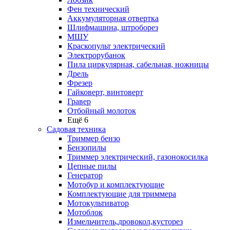
Фен технический
Аккумуляторная отвертка
Шлифмашина, штроборез
МШУ
Краскопульт электрический
Электрорубанок
Пила циркулярная, сабельная, ножницы
Дрель
Фрезер
Гайковерт, винтоверт
Гравер
Отбойный молоток
Ещё 6
Садовая техника
Триммер бензо
Бензопилы
Триммер электрический, газонокосилка
Цепные пилы
Генератор
Мотобур и комплектующие
Комплектующие для триммера
Мотокультиватор
Мотоблок
Измельчитель,дровокол,кусторез