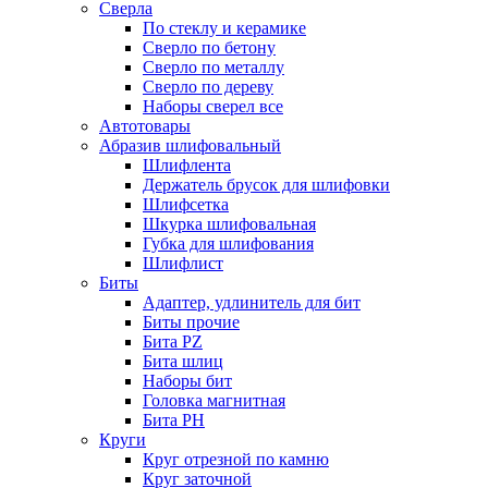
Сверла
По стеклу и керамике
Сверло по бетону
Сверло по металлу
Сверло по дереву
Наборы сверел все
Автотовары
Абразив шлифовальный
Шлифлента
Держатель брусок для шлифовки
Шлифсетка
Шкурка шлифовальная
Губка для шлифования
Шлифлист
Биты
Адаптер, удлинитель для бит
Биты прочие
Бита PZ
Бита шлиц
Наборы бит
Головка магнитная
Бита PH
Круги
Круг отрезной по камню
Круг заточной