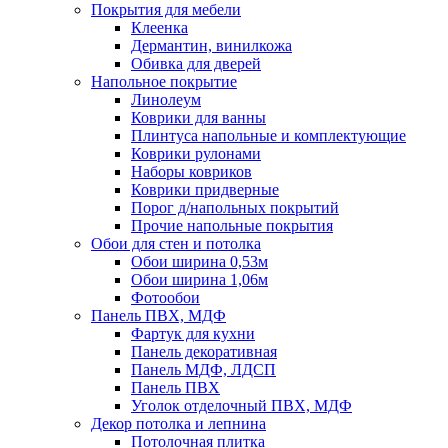
Покрытия для мебели
Клеенка
Дермантин, винилкожа
Обивка для дверей
Напольное покрытие
Линолеум
Коврики для ванны
Плинтуса напольные и комплектующие
Коврики рулонами
Наборы ковриков
Коврики придверные
Порог д/напольных покрытий
Прочие напольные покрытия
Обои для стен и потолка
Обои ширина 0,53м
Обои ширина 1,06м
Фотообои
Панель ПВХ, МДФ
Фартук для кухни
Панель декоративная
Панель МДФ, ЛДСП
Панель ПВХ
Уголок отделочный ПВХ, МДФ
Декор потолка и лепнина
Потолочная плитка