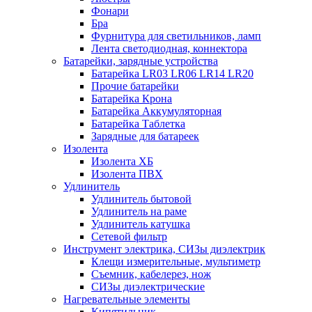
Фонари
Бра
Фурнитура для светильников, ламп
Лента светодиодная, коннектора
Батарейки, зарядные устройства
Батарейка LR03 LR06 LR14 LR20
Прочие батарейки
Батарейка Крона
Батарейка Аккумуляторная
Батарейка Таблетка
Зарядные для батареек
Изолента
Изолента ХБ
Изолента ПВХ
Удлинитель
Удлинитель бытовой
Удлинитель на раме
Удлинитель катушка
Сетевой фильтр
Инструмент электрика, СИЗы диэлектрик
Клещи измерительные, мультиметр
Съемник, кабелерез, нож
СИЗы диэлектрические
Нагревательные элементы
Кипятильник