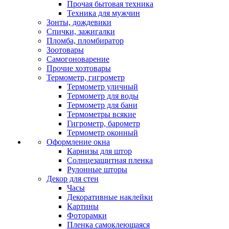
Прочая бытовая техника
Техника для мужчин
Зонты, дождевики
Спички, зажигалки
Пломба, пломбиратор
Зоотовары
Самогоноварение
Прочие хозтовары
Термометр, гигрометр
Термометр уличный
Термометр для воды
Термометр для бани
Термометры всякие
Гигрометр, барометр
Термометр оконный
Оформление окна
Карнизы для штор
Солнцезащитная пленка
Рулонные шторы
Декор для стен
Часы
Декоративные наклейки
Картины
Фоторамки
Пленка самоклеющаяся