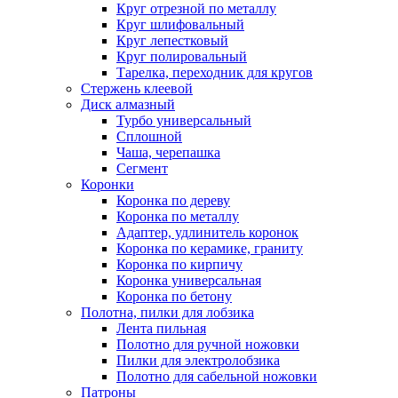
Круг отрезной по металлу
Круг шлифовальный
Круг лепестковый
Круг полировальный
Тарелка, переходник для кругов
Стержень клеевой
Диск алмазный
Турбо универсальный
Сплошной
Чаша, черепашка
Сегмент
Коронки
Коронка по дереву
Коронка по металлу
Адаптер, удлинитель коронок
Коронка по керамике, граниту
Коронка по кирпичу
Коронка универсальная
Коронка по бетону
Полотна, пилки для лобзика
Лента пильная
Полотно для ручной ножовки
Пилки для электролобзика
Полотно для сабельной ножовки
Патроны