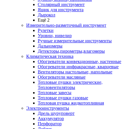
Столярный инструмент
Ящик для инструмента
Дырокол
Ещё 2
Измерительно-разметочный инструмент
Рулетки
Уровни, нивелир
Ручные измерительные инструменты
Дальномеры
Детекторы,пирометры,влагомеры
Климатическая техника
Обогреватели конвекционные, настенные
Обогреватели инфракрасные, кварцевые
Вентиляторы настольные, напольные
Обогреватели масляные
Тепловые пушки электрические,
Тепловентиляторы
Тепловые завесы
Тепловые пушки газовые
Тепловая пушка жидкотопливная
Электроинструменты
Дрель шуруповерт
Аккумулятор
Перфоратор
Лобзик