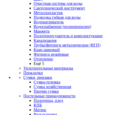
Очистная система для воды
Сантехнический инструмент
Металлопластик
Подводка гибкая для воды
Водонагреватель
Водоснабжение (полипропилен)
Манжета
Полотенцесушитель и комплектующие
Канализация
Трубы/фитинги металлические (ВГП)
Кран шаровый
Фитинги резьбовые
Отопление
Ещё 5
Уплотнительные материалы
Прокладки
Сумки, рюкзаки
Сумка-тележка
Сумка хозяйственная
Прочие сумки
Постельные принадлежности
Полотенца, плед
КПБ
Матрас
Раскладушки