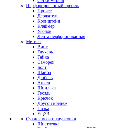
Сетки металл
Перфорированный крепеж
Прочее
Держатель
Кронштейн
Кляймер
Уголок
Лента перфорированная
Метизы
Винт
Глухарь
Гайка
Саморез
Болт
Шайба
Дюбель
Анкер
Шпилька
Гвоздь
Крючок
Другой крепеж
Пачка
Ещё 3
Сухие смеси и грунтовки
Шпатлевка