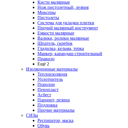
Кисти малярные
Нож пистолетный, лезвия
Миксеры
Пистолеты
Система для укладки плитки
Прочий малярный инструмент
Емкости малярные
Валики, ролики малярные
Шпатель, скребок
Гладилка, кельма, терка
Маркер, карандаш строительный
Правило
Ещё 2
Изоляционные материалы
Теплоизоляция
Уплотнитель
Поролон
Пенопласт
Асбест
Паронит, резина
Подложка
Прочие материалы
СИЗы
Респиратор, маска
Обувь