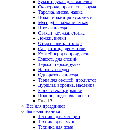
Бумага, рукав для выпечки
Сковорода, противень,форма
Тарелка, миска, чашка
Ножи, ножницы кухонные
Мясорубка механическая
Прочая посуда
Стакан, кружка, стопка
Ложки, вилки
Открывашки, штопор
Салфетница, держатели
Контейнер для продуктов
Емкость для специй
Термос, термокружка
Наборы посуды
Одноразовая посуда
Терка для овощей, продуктов
Дуршлаг, воронка, масленка
Банка стекло, крышки
Поднос, подставка, доска
Ещё 13
Все для праздников
Бытовая техника
Техника для женщин
Техника для кухни
Техника для дома