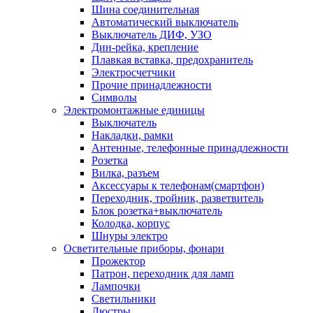
Шина соединительная
Автоматический выключатель
Выключатель ДИФ, УЗО
Дин-рейка, крепление
Плавкая вставка, предохранитель
Электросчетчики
Прочие принадлежности
Символы
Электромонтажные единицы
Выключатель
Накладки, рамки
Антенные, телефонные принадлежности
Розетка
Вилка, разъем
Аксессуары к телефонам(смартфон)
Переходник, тройник, разветвитель
Блок розетка+выключатель
Колодка, корпус
Шнуры электро
Осветительные приборы, фонари
Прожектор
Патрон, переходник для ламп
Лампочки
Светильники
Люстры