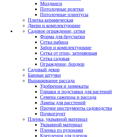
Молдинги
Потолочные розетки
Потолочные плинтусы
Плитка керамическая
Двери и комплектующие
Садовое ограждение, сетки
Форма для брусчатки
Сетка рабица
Забор и комплектующие
Сетка от птиц, затеняющая
Сетка садовая
Ограждение, бордюр
Садовый декор
Банные штучки
Выращивание рассада
Удобрения и химикаты
Горшки и подставки для растений
Семена саженцы и рассада
Лампы для расстений
Прочие инструменты садоводства
Почвогрунт
Пленка, укрывной материал
Укрывной материал
Пленка пэ рулонами
Крепления для пленок