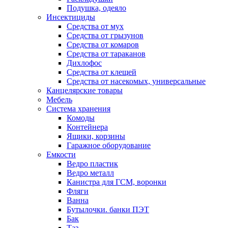
Подушка, одеяло
Инсектициды
Средства от мух
Средства от грызунов
Средства от комаров
Средства от тараканов
Дихлофос
Средства от клещей
Средства от насекомых, универсальные
Канцелярские товары
Мебель
Система хранения
Комоды
Контейнера
Ящики, корзины
Гаражное оборудование
Емкости
Ведро пластик
Ведро металл
Канистра для ГСМ, воронки
Фляги
Ванна
Бутылочки. банки ПЭТ
Бак
Таз