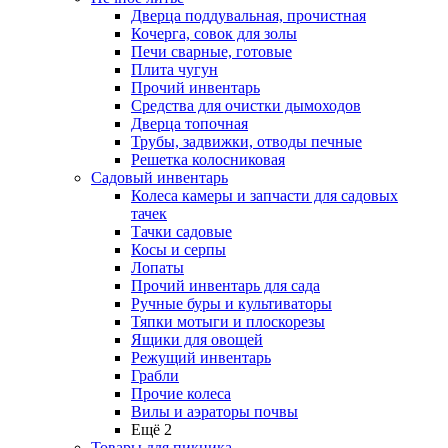
Дверца поддувальная, прочистная
Кочерга, совок для золы
Печи сварные, готовые
Плита чугун
Прочий инвентарь
Средства для очистки дымоходов
Дверца топочная
Трубы, задвижки, отводы печные
Решетка колосниковая
Садовый инвентарь
Колеса камеры и запчасти для садовых
тачек
Тачки садовые
Косы и серпы
Лопаты
Прочий инвентарь для сада
Ручные буры и культиваторы
Тяпки мотыги и плоскорезы
Ящики для овощей
Режущий инвентарь
Грабли
Прочие колеса
Вилы и аэраторы почвы
Ещё 2
Товары для пикника