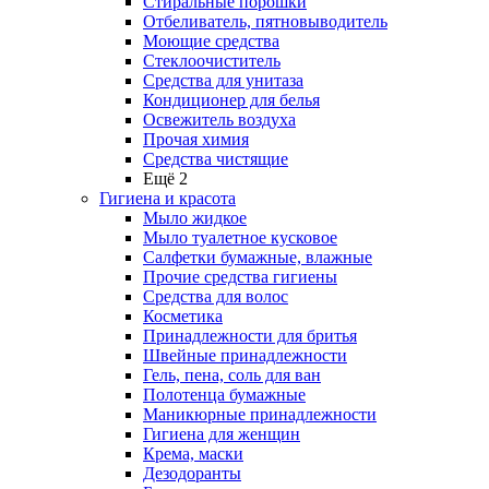
Стиральные порошки
Отбеливатель, пятновыводитель
Моющие средства
Стеклоочиститель
Средства для унитаза
Кондиционер для белья
Освежитель воздуха
Прочая химия
Средства чистящие
Ещё 2
Гигиена и красота
Мыло жидкое
Мыло туалетное кусковое
Салфетки бумажные, влажные
Прочие средства гигиены
Средства для волос
Косметика
Принадлежности для бритья
Швейные принадлежности
Гель, пена, соль для ван
Полотенца бумажные
Маникюрные принадлежности
Гигиена для женщин
Крема, маски
Дезодоранты