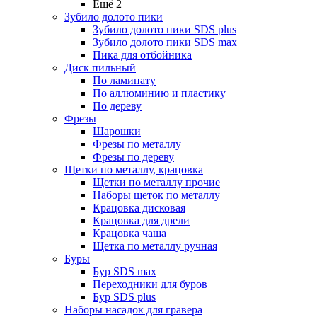
Ещё 2
Зубило долото пики
Зубило долото пики SDS plus
Зубило долото пики SDS max
Пика для отбойника
Диск пильный
По ламинату
По аллюминию и пластику
По дереву
Фрезы
Шарошки
Фрезы по металлу
Фрезы по дереву
Щетки по металлу, крацовка
Щетки по металлу прочие
Наборы щеток по металлу
Крацовка дисковая
Крацовка для дрели
Крацовка чаша
Щетка по металлу ручная
Буры
Бур SDS max
Переходники для буров
Бур SDS plus
Наборы насадок для гравера