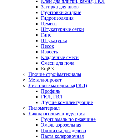
Клей для плитки, камня, ГКЛ
Затирка для швов
Грунтовки жидкие
Гидроизоляция
Цемент
Штукатурные сетки
Гипс
Штукатурка
Песок
Известь
Кладочные смеси
Смеси для пола
Ещё 3
Прочие стройматериалы
Металлопрокат
Листовые материалы(ГКЛ)
Профиль
ГКЛ, ГВЛ
Другие комплектующие
Пиломатериал
Лакокрасочная продукция
Грунт-эмаль по ржавчине
Эмаль аэрозольная
Пропитка для дерева
Паста колеровочная