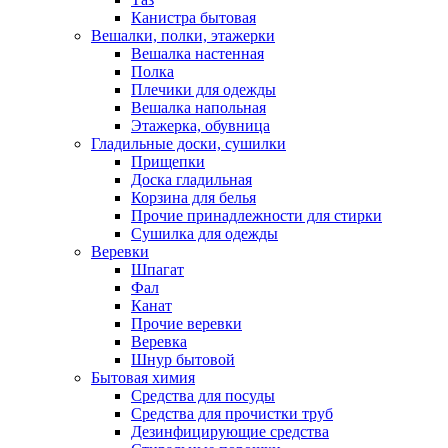
Канистра бытовая
Вешалки, полки, этажерки
Вешалка настенная
Полка
Плечики для одежды
Вешалка напольная
Этажерка, обувница
Гладильные доски, сушилки
Прищепки
Доска гладильная
Корзина для белья
Прочие принадлежности для стирки
Сушилка для одежды
Веревки
Шпагат
Фал
Канат
Прочие веревки
Веревка
Шнур бытовой
Бытовая химия
Средства для посуды
Средства для прочистки труб
Дезинфицирующие средства