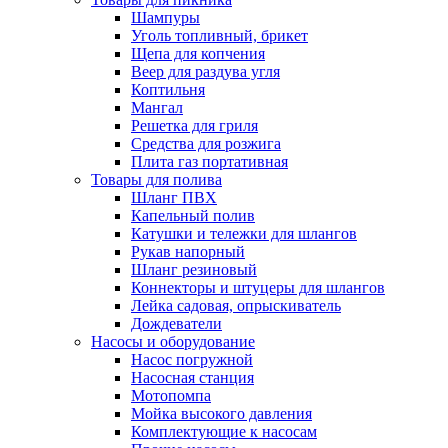
Шампуры
Уголь топливный, брикет
Щепа для копчения
Веер для раздува угля
Коптильня
Мангал
Решетка для гриля
Средства для розжига
Плита газ портативная
Товары для полива
Шланг ПВХ
Капельный полив
Катушки и тележки для шлангов
Рукав напорный
Шланг резиновый
Коннекторы и штуцеры для шлангов
Лейка садовая, опрыскиватель
Дождеватели
Насосы и оборудование
Насос погружной
Насосная станция
Мотопомпа
Мойка высокого давления
Комплектующие к насосам