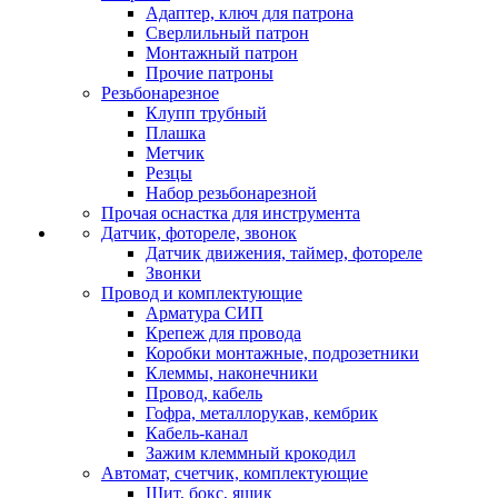
Адаптер, ключ для патрона
Сверлильный патрон
Монтажный патрон
Прочие патроны
Резьбонарезное
Клупп трубный
Плашка
Метчик
Резцы
Набор резьбонарезной
Прочая оснастка для инструмента
Датчик, фотореле, звонок
Датчик движения, таймер, фотореле
Звонки
Провод и комплектующие
Арматура СИП
Крепеж для провода
Коробки монтажные, подрозетники
Клеммы, наконечники
Провод, кабель
Гофра, металлорукав, кембрик
Кабель-канал
Зажим клеммный крокодил
Автомат, счетчик, комплектующие
Щит, бокс, ящик