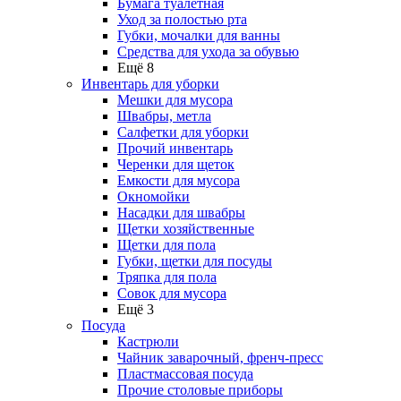
Бумага туалетная
Уход за полостью рта
Губки, мочалки для ванны
Средства для ухода за обувью
Ещё 8
Инвентарь для уборки
Мешки для мусора
Швабры, метла
Салфетки для уборки
Прочий инвентарь
Черенки для щеток
Емкости для мусора
Окномойки
Насадки для швабры
Щетки хозяйственные
Щетки для пола
Губки, щетки для посуды
Тряпка для пола
Совок для мусора
Ещё 3
Посуда
Кастрюли
Чайник заварочный, френч-пресс
Пластмассовая посуда
Прочие столовые приборы