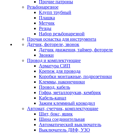
Прочие патроны
Резьбонарезное
Клупп трубный
Плашка
Метчик
Резцы
Набор резьбонарезной
Прочая оснастка для инструмента
Датчик, фотореле, звонок
Датчик движения, таймер, фотореле
Звонки
Провод и комплектующие
Арматура СИП
Крепеж для провода
Коробки монтажные, подрозетники
Клеммы, наконечники
Провод, кабель
Гофра, металлорукав, кембрик
Кабель-канал
Зажим клеммный крокодил
Автомат, счетчик, комплектующие
Щит, бокс, ящик
Шина соединительная
Автоматический выключатель
Выключатель ДИФ, УЗО