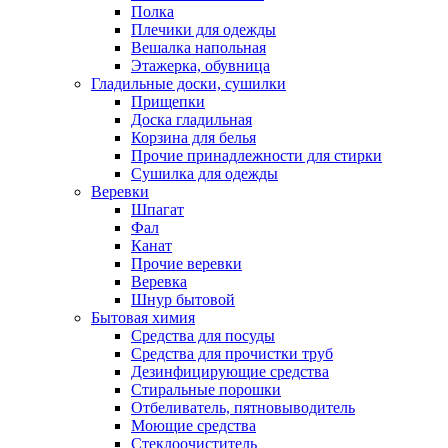
Полка
Плечики для одежды
Вешалка напольная
Этажерка, обувница
Гладильные доски, сушилки
Прищепки
Доска гладильная
Корзина для белья
Прочие принадлежности для стирки
Сушилка для одежды
Веревки
Шпагат
Фал
Канат
Прочие веревки
Веревка
Шнур бытовой
Бытовая химия
Средства для посуды
Средства для прочистки труб
Дезинфицирующие средства
Стиральные порошки
Отбеливатель, пятновыводитель
Моющие средства
Стеклоочиститель