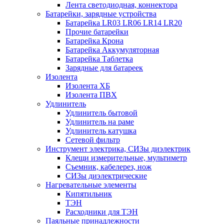
Лента светодиодная, коннектора
Батарейки, зарядные устройства
Батарейка LR03 LR06 LR14 LR20
Прочие батарейки
Батарейка Крона
Батарейка Аккумуляторная
Батарейка Таблетка
Зарядные для батареек
Изолента
Изолента ХБ
Изолента ПВХ
Удлинитель
Удлинитель бытовой
Удлинитель на раме
Удлинитель катушка
Сетевой фильтр
Инструмент электрика, СИЗы диэлектрик
Клещи измерительные, мультиметр
Съемник, кабелерез, нож
СИЗы диэлектрические
Нагревательные элементы
Кипятильник
ТЭН
Расходники для ТЭН
Паяльные принадлежности