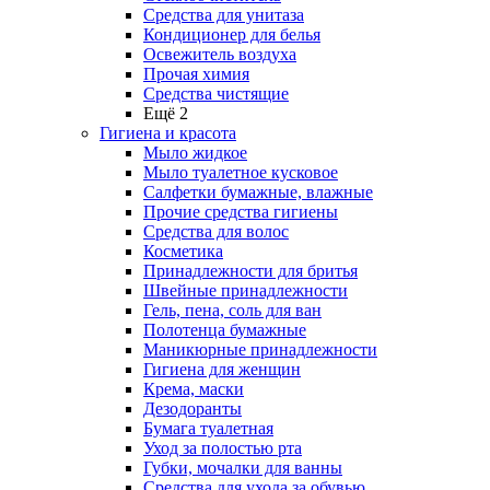
Средства для унитаза
Кондиционер для белья
Освежитель воздуха
Прочая химия
Средства чистящие
Ещё 2
Гигиена и красота
Мыло жидкое
Мыло туалетное кусковое
Салфетки бумажные, влажные
Прочие средства гигиены
Средства для волос
Косметика
Принадлежности для бритья
Швейные принадлежности
Гель, пена, соль для ван
Полотенца бумажные
Маникюрные принадлежности
Гигиена для женщин
Крема, маски
Дезодоранты
Бумага туалетная
Уход за полостью рта
Губки, мочалки для ванны
Средства для ухода за обувью