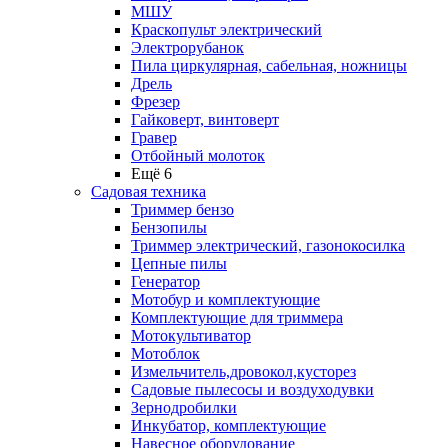
МШУ
Краскопульт электрический
Электрорубанок
Пила циркулярная, сабельная, ножницы
Дрель
Фрезер
Гайковерт, винтоверт
Гравер
Отбойный молоток
Ещё 6
Садовая техника
Триммер бензо
Бензопилы
Триммер электрический, газонокосилка
Цепные пилы
Генератор
Мотобур и комплектующие
Комплектующие для триммера
Мотокультиватор
Мотоблок
Измельчитель,дровокол,кусторез
Садовые пылесосы и воздуходувки
Зернодробилки
Инкубатор, комплектующие
Навесное оборудование