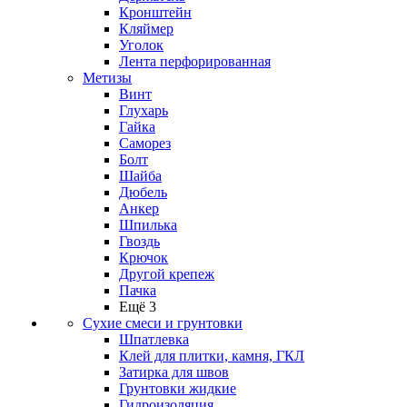
Кронштейн
Кляймер
Уголок
Лента перфорированная
Метизы
Винт
Глухарь
Гайка
Саморез
Болт
Шайба
Дюбель
Анкер
Шпилька
Гвоздь
Крючок
Другой крепеж
Пачка
Ещё 3
Сухие смеси и грунтовки
Шпатлевка
Клей для плитки, камня, ГКЛ
Затирка для швов
Грунтовки жидкие
Гидроизоляция