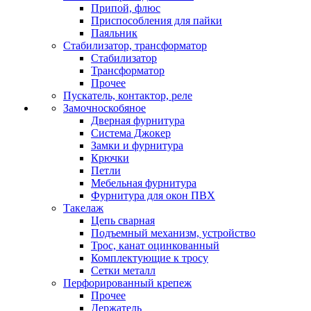
Припой, флюс
Приспособления для пайки
Паяльник
Стабилизатор, трансформатор
Стабилизатор
Трансформатор
Прочее
Пускатель, контактор, реле
Замочноскобяное
Дверная фурнитура
Система Джокер
Замки и фурнитура
Крючки
Петли
Мебельная фурнитура
Фурнитура для окон ПВХ
Такелаж
Цепь сварная
Подъемный механизм, устройство
Трос, канат оцинкованный
Комплектующие к тросу
Сетки металл
Перфорированный крепеж
Прочее
Держатель