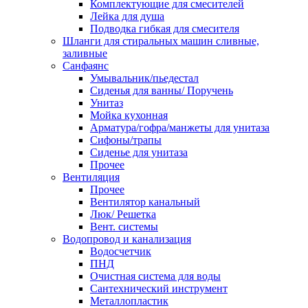
Комплектующие для смесителей
Лейка для душа
Подводка гибкая для смесителя
Шланги для стиральных машин сливные,
заливные
Санфаянс
Умывальник/пьедестал
Сиденья для ванны/ Поручень
Унитаз
Мойка кухонная
Арматура/гофра/манжеты для унитаза
Сифоны/трапы
Сиденье для унитаза
Прочее
Вентиляция
Прочее
Вентилятор канальный
Люк/ Решетка
Вент. системы
Водопровод и канализация
Водосчетчик
ПНД
Очистная система для воды
Сантехнический инструмент
Металлопластик