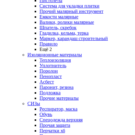
Пистолеты
Система для укладки плитки
Прочий малярный инструмент
Емкости малярные
Валики, ролики малярные
Шпатель, скребок
Гладилка, кельма, терка
Маркер, карандаш строительный
Правило
Ещё 2
Изоляционные материалы
Теплоизоляция
Уплотнитель
Поролон
Пенопласт
Асбест
Паронит, резина
Подложка
Прочие материалы
СИЗы
Респиратор, маска
Обувь
Спецодежда верхняя
Прочая защита
Перчатки хб