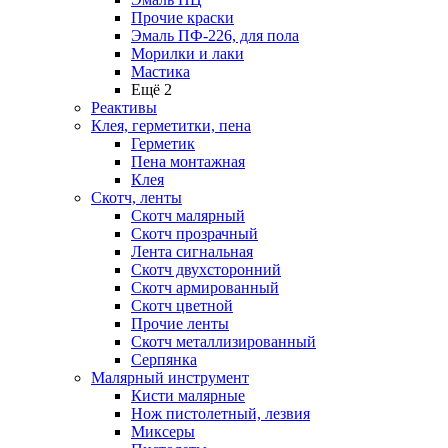
Прочие краски
Эмаль ПФ-226, для пола
Морилки и лаки
Мастика
Ещё 2
Реактивы
Клея, герметитки, пена
Герметик
Пена монтажная
Клея
Скотч, ленты
Скотч малярный
Скотч прозрачный
Лента сигнальная
Скотч двухсторонний
Скотч армированный
Скотч цветной
Прочие ленты
Скотч металлизированный
Серпянка
Малярный инструмент
Кисти малярные
Нож пистолетный, лезвия
Миксеры