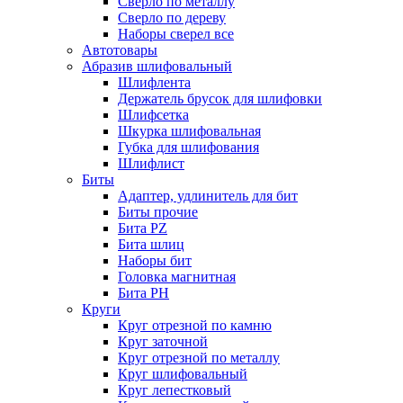
Сверло по металлу
Сверло по дереву
Наборы сверел все
Автотовары
Абразив шлифовальный
Шлифлента
Держатель брусок для шлифовки
Шлифсетка
Шкурка шлифовальная
Губка для шлифования
Шлифлист
Биты
Адаптер, удлинитель для бит
Биты прочие
Бита PZ
Бита шлиц
Наборы бит
Головка магнитная
Бита PH
Круги
Круг отрезной по камню
Круг заточной
Круг отрезной по металлу
Круг шлифовальный
Круг лепестковый