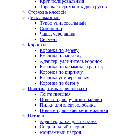
Круг полировальный
Тарелка, переходник для кругов
Стержень клеевой
Диск алмазный
Турбо универсальный
Сплошной
Чаша, черепашка
Сегмент
Коронки
Коронка по дереву
Коронка по металлу
Адаптер, удлинитель коронок
Коронка по керамике, граниту
Коронка по кирпичу
Коронка универсальная
Коронка по бетону
Полотна, пилки для лобзика
Лента пильная
Полотно для ручной ножовки
Пилки для электролобзика
Полотно для сабельной ножовки
Патроны
Адаптер, ключ для патрона
Сверлильный патрон
Монтажный патрон