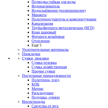
Подводка гибкая для воды
Водонагреватель
Водоснабжение (полипропилен)
Манжета
Полотенцесушитель и комплектующие
Канализация
Трубы/фитинги металлические (ВГП)
Кран шаровый
Фитинги резьбовые
Отопление
Ещё 5
Уплотнительные материалы
Прокладки
Сумки, рюкзаки
Сумка-тележка
Сумка хозяйственная
Прочие сумки
Постельные принадлежности
Полотенца, плед
КПБ
Матрас
Раскладушки
Подушка, одеяло
Инсектициды
Средства от мух