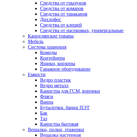
Средства от грызунов
Средства от комаров
Средства от тараканов
Дихлофос
Средства от клещей
Средства от насекомых, универсальные
Канцелярские товары
Мебель
Система хранения
Комоды
Контейнера
Ящики, корзины
Гаражное оборудование
Емкости
Ведро пластик
Ведро металл
Канистра для ГСМ, воронки
Фляги
Ванна
Бутылочки. банки ПЭТ
Бак
Таз
Канистра бытовая
Вешалки, полки, этажерки
Вешалка настенная