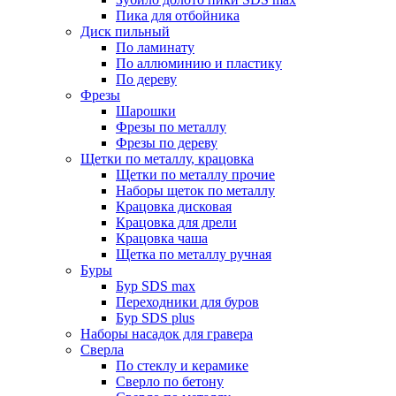
Пика для отбойника
Диск пильный
По ламинату
По аллюминию и пластику
По дереву
Фрезы
Шарошки
Фрезы по металлу
Фрезы по дереву
Щетки по металлу, крацовка
Щетки по металлу прочие
Наборы щеток по металлу
Крацовка дисковая
Крацовка для дрели
Крацовка чаша
Щетка по металлу ручная
Буры
Бур SDS max
Переходники для буров
Бур SDS plus
Наборы насадок для гравера
Сверла
По стеклу и керамике
Сверло по бетону