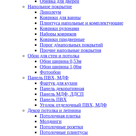
Обивка для дверей
Напольное покрытие
Линолеум
Коврики для ванны
Плинтуса напольные и комплектующие
Коврики рулонами
Наборы ковриков
Коврики придверные
Порог д/напольных покрытий
Прочие напольные покрытия
Обои для стен и потолка
Обои ширина 0,53м
Обои ширина 1,06м
Фотообои
Панель ПВХ, МДФ
Фартук для кухни
Панель декоративная
Панель МДФ, ЛДСП
Панель ПВХ
Уголок отделочный ПВХ, МДФ
Декор потолка и лепнина
Потолочная плитка
Молдинги
Потолочные розетки
Потолочные плинтусы