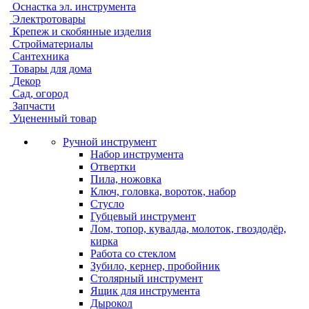
Оснастка эл. инструмента
Электротовары
Крепеж и скобянные изделия
Стройматериалы
Сантехника
Товары для дома
Декор
Сад, огород
Запчасти
Уцененный товар
Ручной инструмент
Набор инструмента
Отвертки
Пила, ножовка
Ключ, головка, вороток, набор
Стусло
Губцевый инструмент
Лом, топор, кувалда, молоток, гвоздодёр,
кирка
Работа со стеклом
Зубило, кернер, пробойник
Столярный инструмент
Ящик для инструмента
Дырокол