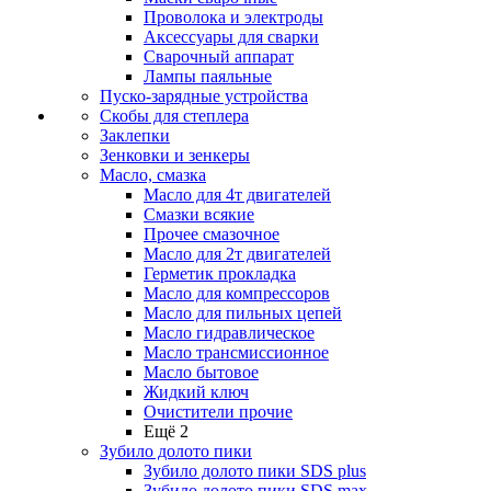
Проволока и электроды
Аксессуары для сварки
Сварочный аппарат
Лампы паяльные
Пуско-зарядные устройства
Скобы для степлера
Заклепки
Зенковки и зенкеры
Масло, смазка
Масло для 4т двигателей
Смазки всякие
Прочее смазочное
Масло для 2т двигателей
Герметик прокладка
Масло для компрессоров
Масло для пильных цепей
Масло гидравлическое
Масло трансмиссионное
Масло бытовое
Жидкий ключ
Очистители прочие
Ещё 2
Зубило долото пики
Зубило долото пики SDS plus
Зубило долото пики SDS max