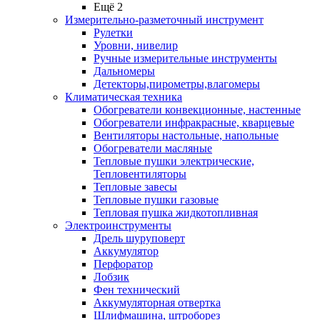
Ещё 2
Измерительно-разметочный инструмент
Рулетки
Уровни, нивелир
Ручные измерительные инструменты
Дальномеры
Детекторы,пирометры,влагомеры
Климатическая техника
Обогреватели конвекционные, настенные
Обогреватели инфракрасные, кварцевые
Вентиляторы настольные, напольные
Обогреватели масляные
Тепловые пушки электрические,
Тепловентиляторы
Тепловые завесы
Тепловые пушки газовые
Тепловая пушка жидкотопливная
Электроинструменты
Дрель шуруповерт
Аккумулятор
Перфоратор
Лобзик
Фен технический
Аккумуляторная отвертка
Шлифмашина, штроборез