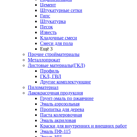
Цемент
Штукатурные сетки
Гипс
Штукатурка
Песок
Известь
Кладочные смеси
Смеси для пола
Ещё 3
Прочие стройматериалы
Металлопрокат
Листовые материалы(ГКЛ)
Профиль
ГКЛ, ГВЛ
Другие комплектующие
Пиломатериал
Лакокрасочная продукция
Грунт-эмаль по ржавчине
Эмаль аэрозольная
Пропитка для дерева
Паста колеровочная
Эмаль акриловая
Краски для внутренних и внешних работ
Эмаль ПФ-115
Эмаль НЦ