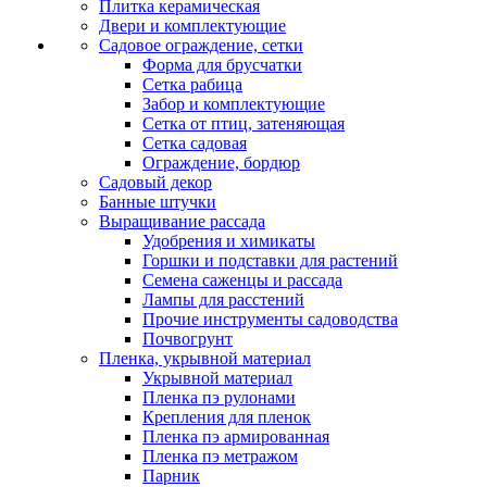
Плитка керамическая
Двери и комплектующие
Садовое ограждение, сетки
Форма для брусчатки
Сетка рабица
Забор и комплектующие
Сетка от птиц, затеняющая
Сетка садовая
Ограждение, бордюр
Садовый декор
Банные штучки
Выращивание рассада
Удобрения и химикаты
Горшки и подставки для растений
Семена саженцы и рассада
Лампы для расстений
Прочие инструменты садоводства
Почвогрунт
Пленка, укрывной материал
Укрывной материал
Пленка пэ рулонами
Крепления для пленок
Пленка пэ армированная
Пленка пэ метражом
Парник