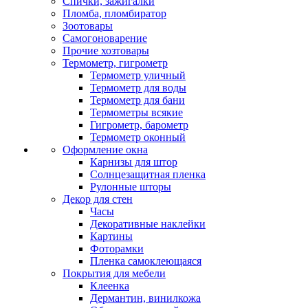
Спички, зажигалки
Пломба, пломбиратор
Зоотовары
Самогоноварение
Прочие хозтовары
Термометр, гигрометр
Термометр уличный
Термометр для воды
Термометр для бани
Термометры всякие
Гигрометр, барометр
Термометр оконный
Оформление окна
Карнизы для штор
Солнцезащитная пленка
Рулонные шторы
Декор для стен
Часы
Декоративные наклейки
Картины
Фоторамки
Пленка самоклеющаяся
Покрытия для мебели
Клеенка
Дермантин, винилкожа