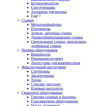
Бетоносмеситель
Снегоуборщик
Аппараты для молока
Ещё 7
Станки
Металлообработка
Плиткорезы
Точило, заточные станки
Деревообрабатывающие станки
Сверлильные станки, сверлильно-
долбежные станки
Пневмо оборудование
Компрессор
Пневмоинструмент
Аксессуары для компрессоров
Фиксирующий инструмент
Струбцины
Заклепочники
Тиски
Степлер, пистолет
Клеевые пистолеты
Сварочное оборудование
Горелки газовые и баллоны
Газосварочное оборудование
Маски сварочные