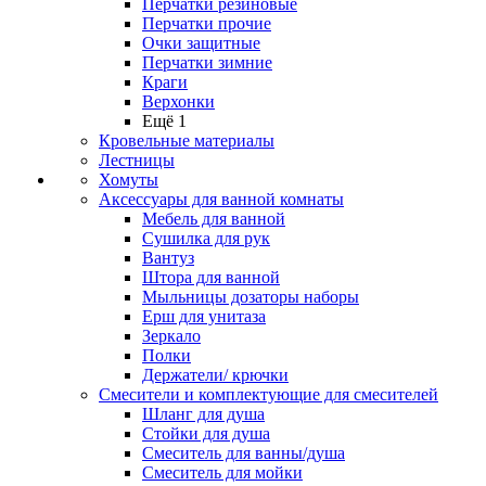
Перчатки резиновые
Перчатки прочие
Очки защитные
Перчатки зимние
Краги
Верхонки
Ещё 1
Кровельные материалы
Лестницы
Хомуты
Аксессуары для ванной комнаты
Мебель для ванной
Сушилка для рук
Вантуз
Штора для ванной
Мыльницы дозаторы наборы
Ерш для унитаза
Зеркало
Полки
Держатели/ крючки
Смесители и комплектующие для смесителей
Шланг для душа
Стойки для душа
Смеситель для ванны/душа
Смеситель для мойки