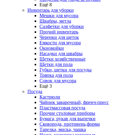
Ещё 8
Инвентарь для уборки
Мешки для мусора
Швабры, метла
Салфетки для уборки
Прочий инвентарь
Черенки для щеток
Емкости для мусора
Окномойки
Насадки для швабры
Щетки хозяйственные
Щетки для пола
Губки, щетки для посуды
Тряпка для пола
Совок для мусора
Ещё 3
Посуда
Кастрюли
Чайник заварочный, френч-пресс
Пластмассовая посуда
Прочие столовые приборы
Бумага, рукав для выпечки
Сковорода, противень,форма
Тарелка, миска, чашка
Ножи, ножницы кухонные