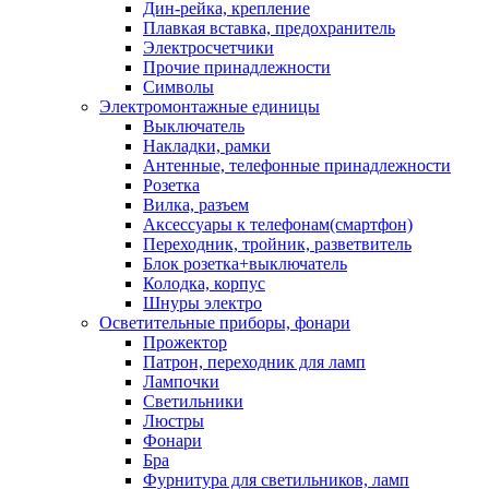
Дин-рейка, крепление
Плавкая вставка, предохранитель
Электросчетчики
Прочие принадлежности
Символы
Электромонтажные единицы
Выключатель
Накладки, рамки
Антенные, телефонные принадлежности
Розетка
Вилка, разъем
Аксессуары к телефонам(смартфон)
Переходник, тройник, разветвитель
Блок розетка+выключатель
Колодка, корпус
Шнуры электро
Осветительные приборы, фонари
Прожектор
Патрон, переходник для ламп
Лампочки
Светильники
Люстры
Фонари
Бра
Фурнитура для светильников, ламп