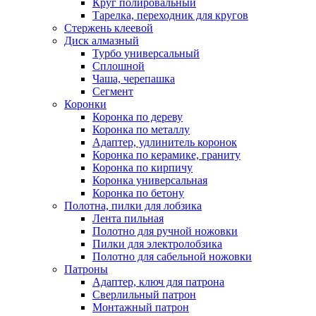
Круг полировальный
Тарелка, переходник для кругов
Стержень клеевой
Диск алмазный
Турбо универсальный
Сплошной
Чаша, черепашка
Сегмент
Коронки
Коронка по дереву
Коронка по металлу
Адаптер, удлинитель коронок
Коронка по керамике, граниту
Коронка по кирпичу
Коронка универсальная
Коронка по бетону
Полотна, пилки для лобзика
Лента пильная
Полотно для ручной ножовки
Пилки для электролобзика
Полотно для сабельной ножовки
Патроны
Адаптер, ключ для патрона
Сверлильный патрон
Монтажный патрон