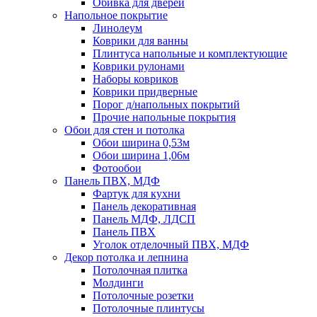
Обивка для дверей
Напольное покрытие
Линолеум
Коврики для ванны
Плинтуса напольные и комплектующие
Коврики рулонами
Наборы ковриков
Коврики придверные
Порог д/напольных покрытий
Прочие напольные покрытия
Обои для стен и потолка
Обои ширина 0,53м
Обои ширина 1,06м
Фотообои
Панель ПВХ, МДФ
Фартук для кухни
Панель декоративная
Панель МДФ, ЛДСП
Панель ПВХ
Уголок отделочный ПВХ, МДФ
Декор потолка и лепнина
Потолочная плитка
Молдинги
Потолочные розетки
Потолочные плинтусы