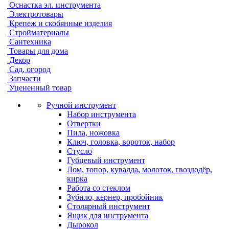
Оснастка эл. инструмента
Электротовары
Крепеж и скобянные изделия
Стройматериалы
Сантехника
Товары для дома
Декор
Сад, огород
Запчасти
Уцененный товар
Ручной инструмент
Набор инструмента
Отвертки
Пила, ножовка
Ключ, головка, вороток, набор
Стусло
Губцевый инструмент
Лом, топор, кувалда, молоток, гвоздодёр,
кирка
Работа со стеклом
Зубило, кернер, пробойник
Столярный инструмент
Ящик для инструмента
Дырокол