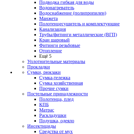
Подводка гибкая для воды
Водонагреватель
Водоснабжение (полипропилен)
Манжета
Полотенцесушитель и комплектующие
Канализация
Трубы/фитинги металлические (ВГП)
Кран шаровый
Фитинги резьбовые
Отопление
Ещё 5
Уплотнительные материалы
Прокладки
Сумки, рюкзаки
Сумка-тележка
Сумка хозяйственная
Прочие сумки
Постельные принадлежности
Полотенца, плед
КПБ
Матрас
Раскладушки
Подушка, одеяло
Инсектициды
Средства от мух