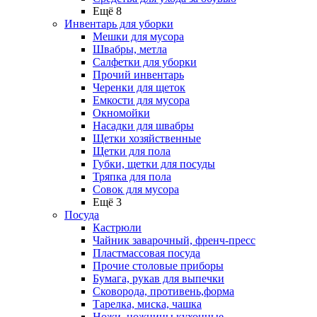
Ещё 8
Инвентарь для уборки
Мешки для мусора
Швабры, метла
Салфетки для уборки
Прочий инвентарь
Черенки для щеток
Емкости для мусора
Окномойки
Насадки для швабры
Щетки хозяйственные
Щетки для пола
Губки, щетки для посуды
Тряпка для пола
Совок для мусора
Ещё 3
Посуда
Кастрюли
Чайник заварочный, френч-пресс
Пластмассовая посуда
Прочие столовые приборы
Бумага, рукав для выпечки
Сковорода, противень,форма
Тарелка, миска, чашка
Ножи, ножницы кухонные