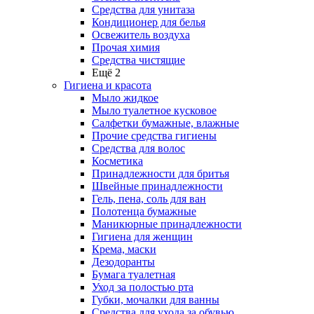
Средства для унитаза
Кондиционер для белья
Освежитель воздуха
Прочая химия
Средства чистящие
Ещё 2
Гигиена и красота
Мыло жидкое
Мыло туалетное кусковое
Салфетки бумажные, влажные
Прочие средства гигиены
Средства для волос
Косметика
Принадлежности для бритья
Швейные принадлежности
Гель, пена, соль для ван
Полотенца бумажные
Маникюрные принадлежности
Гигиена для женщин
Крема, маски
Дезодоранты
Бумага туалетная
Уход за полостью рта
Губки, мочалки для ванны
Средства для ухода за обувью