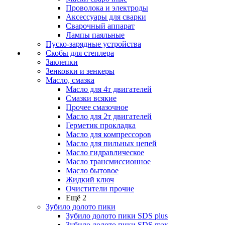
Проволока и электроды
Аксессуары для сварки
Сварочный аппарат
Лампы паяльные
Пуско-зарядные устройства
Скобы для степлера
Заклепки
Зенковки и зенкеры
Масло, смазка
Масло для 4т двигателей
Смазки всякие
Прочее смазочное
Масло для 2т двигателей
Герметик прокладка
Масло для компрессоров
Масло для пильных цепей
Масло гидравлическое
Масло трансмиссионное
Масло бытовое
Жидкий ключ
Очистители прочие
Ещё 2
Зубило долото пики
Зубило долото пики SDS plus
Зубило долото пики SDS max