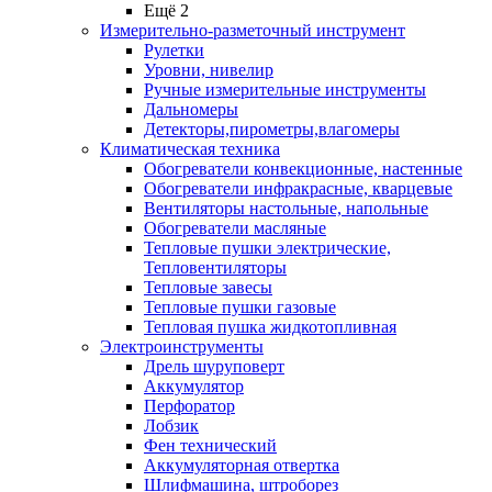
Ещё 2
Измерительно-разметочный инструмент
Рулетки
Уровни, нивелир
Ручные измерительные инструменты
Дальномеры
Детекторы,пирометры,влагомеры
Климатическая техника
Обогреватели конвекционные, настенные
Обогреватели инфракрасные, кварцевые
Вентиляторы настольные, напольные
Обогреватели масляные
Тепловые пушки электрические,
Тепловентиляторы
Тепловые завесы
Тепловые пушки газовые
Тепловая пушка жидкотопливная
Электроинструменты
Дрель шуруповерт
Аккумулятор
Перфоратор
Лобзик
Фен технический
Аккумуляторная отвертка
Шлифмашина, штроборез