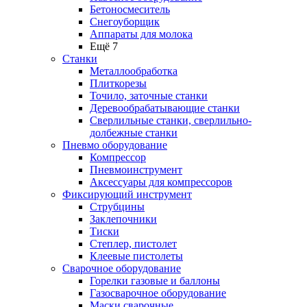
Бетоносмеситель
Снегоуборщик
Аппараты для молока
Ещё 7
Станки
Металлообработка
Плиткорезы
Точило, заточные станки
Деревообрабатывающие станки
Сверлильные станки, сверлильно-
долбежные станки
Пневмо оборудование
Компрессор
Пневмоинструмент
Аксессуары для компрессоров
Фиксирующий инструмент
Струбцины
Заклепочники
Тиски
Степлер, пистолет
Клеевые пистолеты
Сварочное оборудование
Горелки газовые и баллоны
Газосварочное оборудование
Маски сварочные