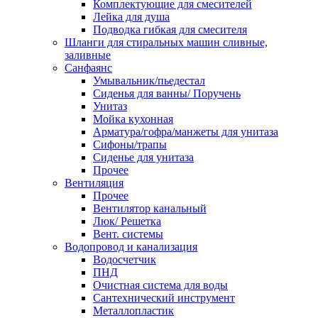
Комплектующие для смесителей
Лейка для душа
Подводка гибкая для смесителя
Шланги для стиральных машин сливные,
заливные
Санфаянс
Умывальник/пьедестал
Сиденья для ванны/ Поручень
Унитаз
Мойка кухонная
Арматура/гофра/манжеты для унитаза
Сифоны/трапы
Сиденье для унитаза
Прочее
Вентиляция
Прочее
Вентилятор канальный
Люк/ Решетка
Вент. системы
Водопровод и канализация
Водосчетчик
ПНД
Очистная система для воды
Сантехнический инструмент
Металлопластик