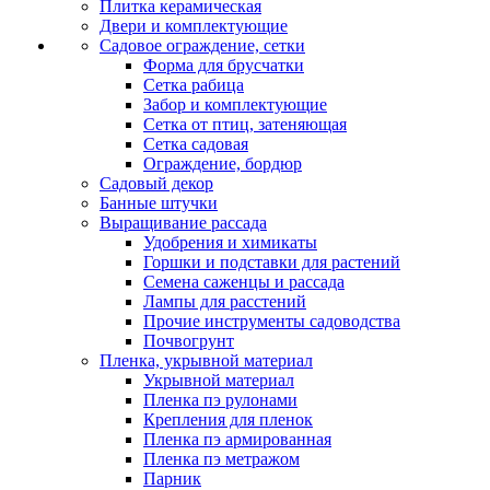
Плитка керамическая
Двери и комплектующие
Садовое ограждение, сетки
Форма для брусчатки
Сетка рабица
Забор и комплектующие
Сетка от птиц, затеняющая
Сетка садовая
Ограждение, бордюр
Садовый декор
Банные штучки
Выращивание рассада
Удобрения и химикаты
Горшки и подставки для растений
Семена саженцы и рассада
Лампы для расстений
Прочие инструменты садоводства
Почвогрунт
Пленка, укрывной материал
Укрывной материал
Пленка пэ рулонами
Крепления для пленок
Пленка пэ армированная
Пленка пэ метражом
Парник