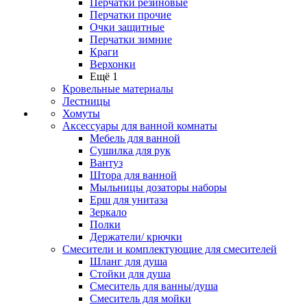
Перчатки резиновые
Перчатки прочие
Очки защитные
Перчатки зимние
Краги
Верхонки
Ещё 1
Кровельные материалы
Лестницы
Хомуты
Аксессуары для ванной комнаты
Мебель для ванной
Сушилка для рук
Вантуз
Штора для ванной
Мыльницы дозаторы наборы
Ерш для унитаза
Зеркало
Полки
Держатели/ крючки
Смесители и комплектующие для смесителей
Шланг для душа
Стойки для душа
Смеситель для ванны/душа
Смеситель для мойки