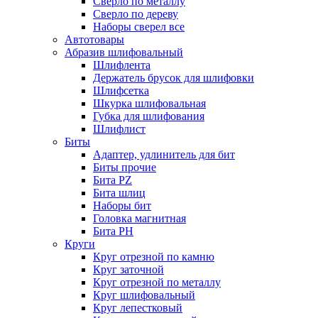
Сверло по металлу
Сверло по дереву
Наборы сверел все
Автотовары
Абразив шлифовальный
Шлифлента
Держатель брусок для шлифовки
Шлифсетка
Шкурка шлифовальная
Губка для шлифования
Шлифлист
Биты
Адаптер, удлинитель для бит
Биты прочие
Бита PZ
Бита шлиц
Наборы бит
Головка магнитная
Бита PH
Круги
Круг отрезной по камню
Круг заточной
Круг отрезной по металлу
Круг шлифовальный
Круг лепестковый