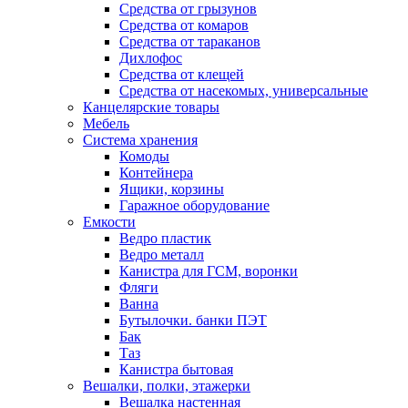
Средства от грызунов
Средства от комаров
Средства от тараканов
Дихлофос
Средства от клещей
Средства от насекомых, универсальные
Канцелярские товары
Мебель
Система хранения
Комоды
Контейнера
Ящики, корзины
Гаражное оборудование
Емкости
Ведро пластик
Ведро металл
Канистра для ГСМ, воронки
Фляги
Ванна
Бутылочки. банки ПЭТ
Бак
Таз
Канистра бытовая
Вешалки, полки, этажерки
Вешалка настенная