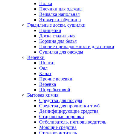
Полка
Плечики для одежды
Вешалка напольная
Этажерка, обувница
Гладильные доски, сушилки
Прищепки
Доска гладильная
Корзина для белья
Прочие принадлежности для стирки
Сушилка для одежды
Веревки
Шпагат
Фал
Канат
Прочие веревки
Веревка
Шнур бытовой
Бытовая химия
Средства для посуды
Средства для прочистки труб
Дезинфицирующие средства
Стиральные порошки
Отбеливатель, пятновыводитель
Моющие средства
Стеклоочиститель