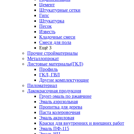
Цемент
Штукатурные сетки
Гипс
Штукатурка
Песок
Известь
Кладочные смеси
Смеси для пола
Ещё 3
Прочие стройматериалы
Металлопрокат
Листовые материалы(ГКЛ)
Профиль
ГКЛ, ГВЛ
Другие комплектующие
Пиломатериал
Лакокрасочная продукция
Грунт-эмаль по ржавчине
Эмаль аэрозольная
Пропитка для дерева
Паста колеровочная
Эмаль акриловая
Краски для внутренних и внешних работ
Эмаль ПФ-115
Эмаль НЦ