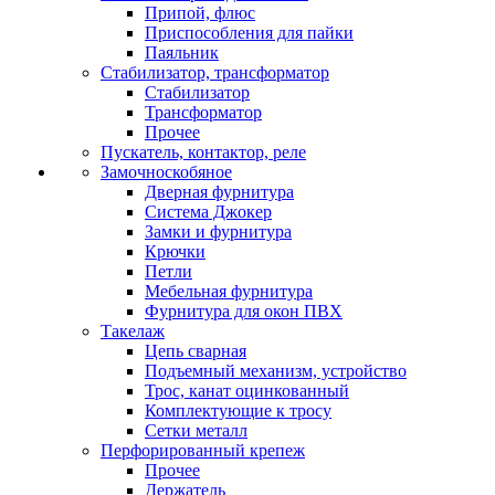
Припой, флюс
Приспособления для пайки
Паяльник
Стабилизатор, трансформатор
Стабилизатор
Трансформатор
Прочее
Пускатель, контактор, реле
Замочноскобяное
Дверная фурнитура
Система Джокер
Замки и фурнитура
Крючки
Петли
Мебельная фурнитура
Фурнитура для окон ПВХ
Такелаж
Цепь сварная
Подъемный механизм, устройство
Трос, канат оцинкованный
Комплектующие к тросу
Сетки металл
Перфорированный крепеж
Прочее
Держатель