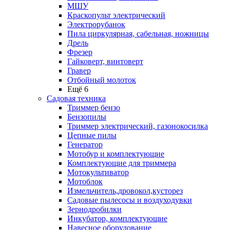
МШУ
Краскопульт электрический
Электрорубанок
Пила циркулярная, сабельная, ножницы
Дрель
Фрезер
Гайковерт, винтоверт
Гравер
Отбойный молоток
Ещё 6
Садовая техника
Триммер бензо
Бензопилы
Триммер электрический, газонокосилка
Цепные пилы
Генератор
Мотобур и комплектующие
Комплектующие для триммера
Мотокультиватор
Мотоблок
Измельчитель,дровокол,кусторез
Садовые пылесосы и воздуходувки
Зернодробилки
Инкубатор, комплектующие
Навесное оборудование