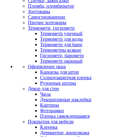
Спички, зажигалки
Пломба, пломбиратор
Зоотовары
Самогоноварение
Прочие хозтовары
Термометр, гигрометр
Термометр уличный
Термометр для воды
Термометр для бани
Термометры всякие
Гигрометр, барометр
Термометр оконный
Оформление окна
Карнизы для штор
Солнцезащитная пленка
Рулонные шторы
Декор для стен
Часы
Декоративные наклейки
Картины
Фоторамки
Пленка самоклеющаяся
Покрытия для мебели
Клеенка
Дермантин, винилкожа