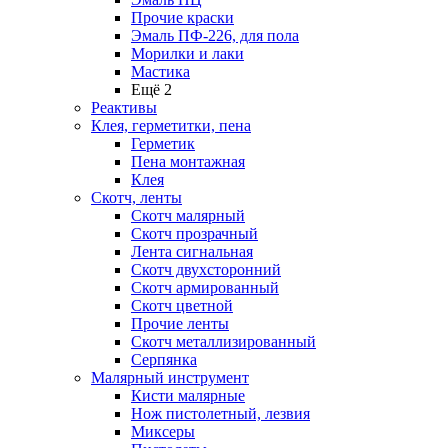
Прочие краски
Эмаль ПФ-226, для пола
Морилки и лаки
Мастика
Ещё 2
Реактивы
Клея, герметитки, пена
Герметик
Пена монтажная
Клея
Скотч, ленты
Скотч малярный
Скотч прозрачный
Лента сигнальная
Скотч двухсторонний
Скотч армированный
Скотч цветной
Прочие ленты
Скотч металлизированный
Серпянка
Малярный инструмент
Кисти малярные
Нож пистолетный, лезвия
Миксеры