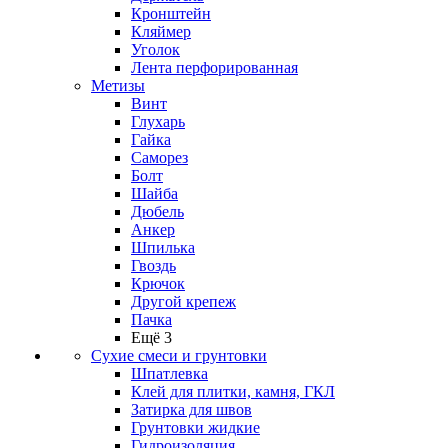
Кронштейн
Кляймер
Уголок
Лента перфорированная
Метизы
Винт
Глухарь
Гайка
Саморез
Болт
Шайба
Дюбель
Анкер
Шпилька
Гвоздь
Крючок
Другой крепеж
Пачка
Ещё 3
Сухие смеси и грунтовки
Шпатлевка
Клей для плитки, камня, ГКЛ
Затирка для швов
Грунтовки жидкие
Гидроизоляция