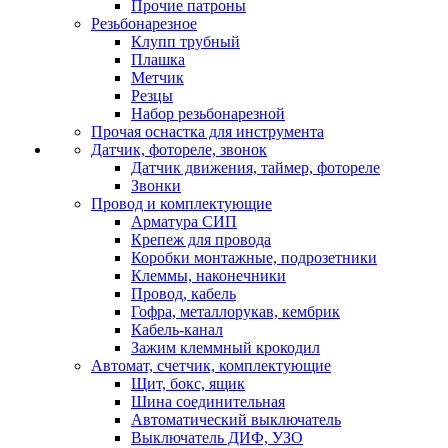
Прочие патроны
Резьбонарезное
Клупп трубный
Плашка
Метчик
Резцы
Набор резьбонарезной
Прочая оснастка для инструмента
Датчик, фотореле, звонок
Датчик движения, таймер, фотореле
Звонки
Провод и комплектующие
Арматура СИП
Крепеж для провода
Коробки монтажные, подрозетники
Клеммы, наконечники
Провод, кабель
Гофра, металлорукав, кембрик
Кабель-канал
Зажим клеммный крокодил
Автомат, счетчик, комплектующие
Щит, бокс, ящик
Шина соединительная
Автоматический выключатель
Выключатель ДИФ, УЗО