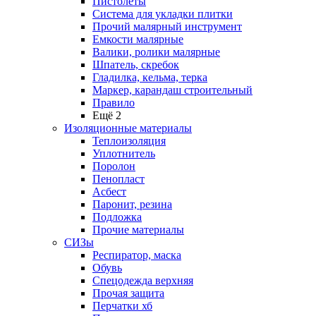
Пистолеты
Система для укладки плитки
Прочий малярный инструмент
Емкости малярные
Валики, ролики малярные
Шпатель, скребок
Гладилка, кельма, терка
Маркер, карандаш строительный
Правило
Ещё 2
Изоляционные материалы
Теплоизоляция
Уплотнитель
Поролон
Пенопласт
Асбест
Паронит, резина
Подложка
Прочие материалы
СИЗы
Респиратор, маска
Обувь
Спецодежда верхняя
Прочая защита
Перчатки хб