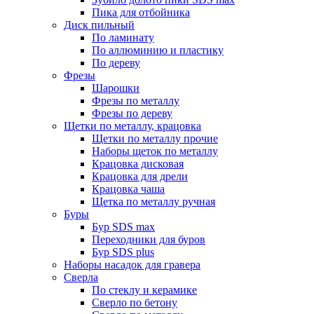
Пика для отбойника
Диск пильный
По ламинату
По аллюминию и пластику
По дереву
Фрезы
Шарошки
Фрезы по металлу
Фрезы по дереву
Щетки по металлу, крацовка
Щетки по металлу прочие
Наборы щеток по металлу
Крацовка дисковая
Крацовка для дрели
Крацовка чаша
Щетка по металлу ручная
Буры
Бур SDS max
Переходники для буров
Бур SDS plus
Наборы насадок для гравера
Сверла
По стеклу и керамике
Сверло по бетону