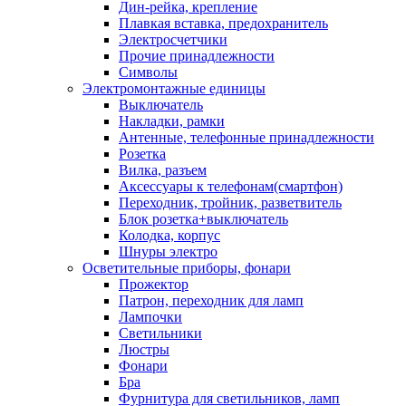
Дин-рейка, крепление
Плавкая вставка, предохранитель
Электросчетчики
Прочие принадлежности
Символы
Электромонтажные единицы
Выключатель
Накладки, рамки
Антенные, телефонные принадлежности
Розетка
Вилка, разъем
Аксессуары к телефонам(смартфон)
Переходник, тройник, разветвитель
Блок розетка+выключатель
Колодка, корпус
Шнуры электро
Осветительные приборы, фонари
Прожектор
Патрон, переходник для ламп
Лампочки
Светильники
Люстры
Фонари
Бра
Фурнитура для светильников, ламп