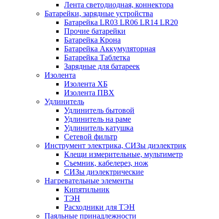
Лента светодиодная, коннектора
Батарейки, зарядные устройства
Батарейка LR03 LR06 LR14 LR20
Прочие батарейки
Батарейка Крона
Батарейка Аккумуляторная
Батарейка Таблетка
Зарядные для батареек
Изолента
Изолента ХБ
Изолента ПВХ
Удлинитель
Удлинитель бытовой
Удлинитель на раме
Удлинитель катушка
Сетевой фильтр
Инструмент электрика, СИЗы диэлектрик
Клещи измерительные, мультиметр
Съемник, кабелерез, нож
СИЗы диэлектрические
Нагревательные элементы
Кипятильник
ТЭН
Расходники для ТЭН
Паяльные принадлежности