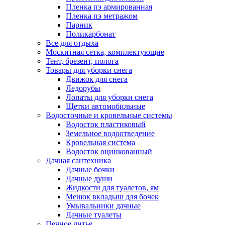
Пленка пэ армированная
Пленка пэ метражом
Парник
Поликарбонат
Все для отдыха
Москитная сетка, комплектующие
Тент, брезент, полога
Товары для уборки снега
Движок для снега
Ледорубы
Лопаты для уборки снега
Щетки автомобильные
Водосточные и кровельные системы
Водосток пластиковый
Земельное водоотведение
Кровельная система
Водосток оцинкованный
Дачная сантехника
Дачные бочки
Дачные души
Жидкости для туалетов, ям
Мешок вкладыш для бочек
Умывальники дачные
Дачные туалеты
Печное литье