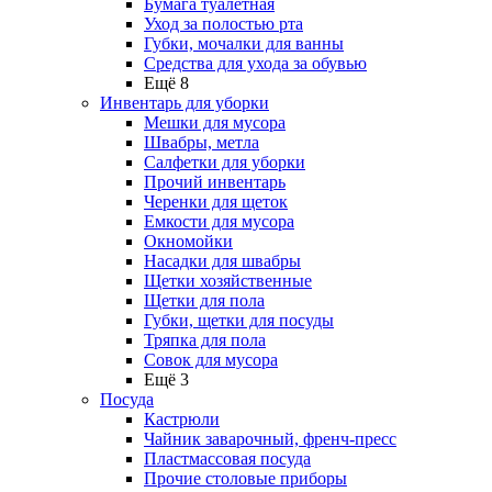
Бумага туалетная
Уход за полостью рта
Губки, мочалки для ванны
Средства для ухода за обувью
Ещё 8
Инвентарь для уборки
Мешки для мусора
Швабры, метла
Салфетки для уборки
Прочий инвентарь
Черенки для щеток
Емкости для мусора
Окномойки
Насадки для швабры
Щетки хозяйственные
Щетки для пола
Губки, щетки для посуды
Тряпка для пола
Совок для мусора
Ещё 3
Посуда
Кастрюли
Чайник заварочный, френч-пресс
Пластмассовая посуда
Прочие столовые приборы