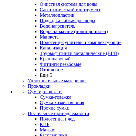
Очистная система для воды
Сантехнический инструмент
Металлопластик
Подводка гибкая для воды
Водонагреватель
Водоснабжение (полипропилен)
Манжета
Полотенцесушитель и комплектующие
Канализация
Трубы/фитинги металлические (ВГП)
Кран шаровый
Фитинги резьбовые
Отопление
Ещё 5
Уплотнительные материалы
Прокладки
Сумки, рюкзаки
Сумка-тележка
Сумка хозяйственная
Прочие сумки
Постельные принадлежности
Полотенца, плед
КПБ
Матрас
Раскладушки