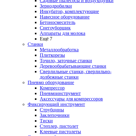
Садовые пылесосы и воздуходувки
Зернодробилки
Инкубатор, комплектующие
Навесное оборудование
Бетоносмеситель
Снегоуборщик
Аппараты для молока
Ещё 7
Станки
Металлообработка
Плиткорезы
Точило, заточные станки
Деревообрабатывающие станки
Сверлильные станки, сверлильно-
долбежные станки
Пневмо оборудование
Компрессор
Пневмоинструмент
Аксессуары для компрессоров
Фиксирующий инструмент
Струбцины
Заклепочники
Тиски
Степлер, пистолет
Клеевые пистолеты