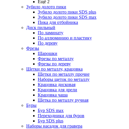
Ещё 2
Зубило долото пики
Зубило долото пики SDS plus
Зубило долото пики SDS max
Пика для отбойника
Диск пильный
По ламинату
По аллюминию и пластику
По дереву
Фрезы
Шарошки
Фрезы по металлу
Фрезы по дереву
Щетки по металлу, крацовка
Щетки по металлу прочие
Наборы щеток по металлу
Крацовка дисковая
Крацовка для дрели
Крацовка чаша
Щетка по металлу ручная
Буры
Бур SDS max
Переходники для буров
Бур SDS plus
Наборы насадок для гравера