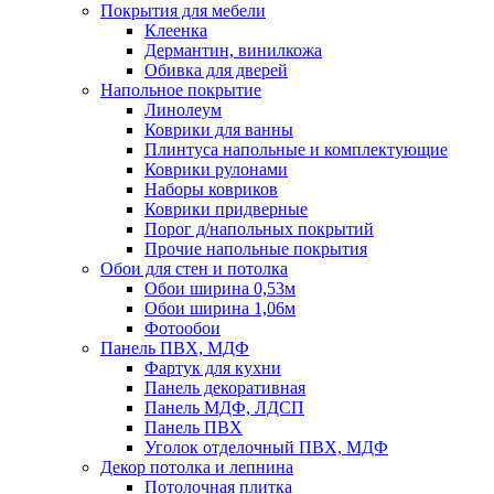
Покрытия для мебели
Клеенка
Дермантин, винилкожа
Обивка для дверей
Напольное покрытие
Линолеум
Коврики для ванны
Плинтуса напольные и комплектующие
Коврики рулонами
Наборы ковриков
Коврики придверные
Порог д/напольных покрытий
Прочие напольные покрытия
Обои для стен и потолка
Обои ширина 0,53м
Обои ширина 1,06м
Фотообои
Панель ПВХ, МДФ
Фартук для кухни
Панель декоративная
Панель МДФ, ЛДСП
Панель ПВХ
Уголок отделочный ПВХ, МДФ
Декор потолка и лепнина
Потолочная плитка