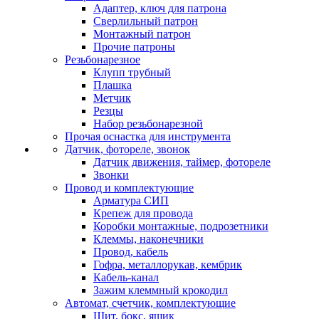
Адаптер, ключ для патрона
Сверлильный патрон
Монтажный патрон
Прочие патроны
Резьбонарезное
Клупп трубный
Плашка
Метчик
Резцы
Набор резьбонарезной
Прочая оснастка для инструмента
Датчик, фотореле, звонок
Датчик движения, таймер, фотореле
Звонки
Провод и комплектующие
Арматура СИП
Крепеж для провода
Коробки монтажные, подрозетники
Клеммы, наконечники
Провод, кабель
Гофра, металлорукав, кембрик
Кабель-канал
Зажим клеммный крокодил
Автомат, счетчик, комплектующие
Щит, бокс, ящик