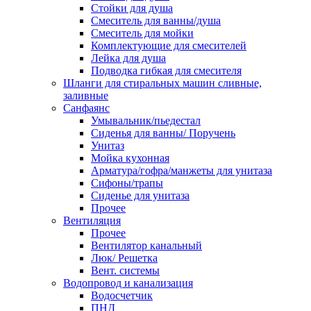
Стойки для душа
Смеситель для ванны/душа
Смеситель для мойки
Комплектующие для смесителей
Лейка для душа
Подводка гибкая для смесителя
Шланги для стиральных машин сливные,
заливные
Санфаянс
Умывальник/пьедестал
Сиденья для ванны/ Поручень
Унитаз
Мойка кухонная
Арматура/гофра/манжеты для унитаза
Сифоны/трапы
Сиденье для унитаза
Прочее
Вентиляция
Прочее
Вентилятор канальный
Люк/ Решетка
Вент. системы
Водопровод и канализация
Водосчетчик
ПНД