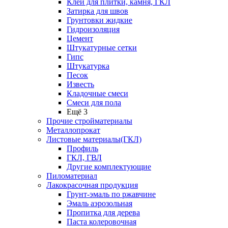
Клей для плитки, камня, ГКЛ
Затирка для швов
Грунтовки жидкие
Гидроизоляция
Цемент
Штукатурные сетки
Гипс
Штукатурка
Песок
Известь
Кладочные смеси
Смеси для пола
Ещё 3
Прочие стройматериалы
Металлопрокат
Листовые материалы(ГКЛ)
Профиль
ГКЛ, ГВЛ
Другие комплектующие
Пиломатериал
Лакокрасочная продукция
Грунт-эмаль по ржавчине
Эмаль аэрозольная
Пропитка для дерева
Паста колеровочная