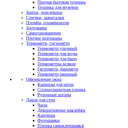
Прочая бытовая техника
Техника для мужчин
Зонты, дождевики
Спички, зажигалки
Пломба, пломбиратор
Зоотовары
Самогоноварение
Прочие хозтовары
Термометр, гигрометр
Термометр уличный
Термометр для воды
Термометр для бани
Термометры всякие
Гигрометр, барометр
Термометр оконный
Оформление окна
Карнизы для штор
Солнцезащитная пленка
Рулонные шторы
Декор для стен
Часы
Декоративные наклейки
Картины
Фоторамки
Пленка самоклеющаяся