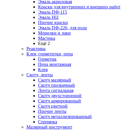
Эмаль акриловая
Краски для внутренних и внешних работ
Эмаль ПФ-115
Эмаль НЦ
Прочие краски
Эмаль ПФ-226, для пола
Морилки и лаки
Мастика
Ещё 2
Реактивы
Клея, герметитки, пена
Герметик
Пена монтажная
Клея
Скотч, ленты
Скотч малярный
Скотч прозрачный
Лента сигнальная
Скотч двухсторонний
Скотч армированный
Скотч цветной
Прочие ленты
Скотч металлизированный
Серпянка
Малярный инструмент