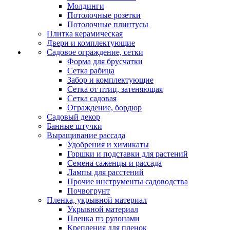
Молдинги
Потолочные розетки
Потолочные плинтусы
Плитка керамическая
Двери и комплектующие
Садовое ограждение, сетки
Форма для брусчатки
Сетка рабица
Забор и комплектующие
Сетка от птиц, затеняющая
Сетка садовая
Ограждение, бордюр
Садовый декор
Банные штучки
Выращивание рассада
Удобрения и химикаты
Горшки и подставки для растений
Семена саженцы и рассада
Лампы для расстений
Прочие инструменты садоводства
Почвогрунт
Пленка, укрывной материал
Укрывной материал
Пленка пэ рулонами
Крепления для пленок