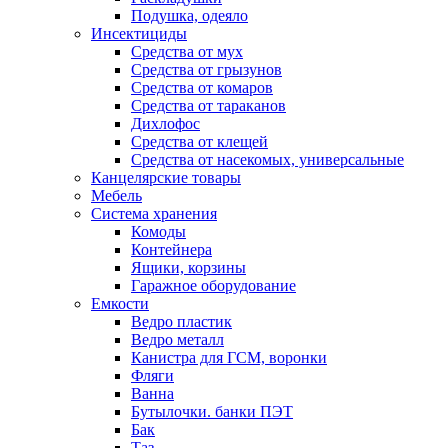
Подушка, одеяло
Инсектициды
Средства от мух
Средства от грызунов
Средства от комаров
Средства от тараканов
Дихлофос
Средства от клещей
Средства от насекомых, универсальные
Канцелярские товары
Мебель
Система хранения
Комоды
Контейнера
Ящики, корзины
Гаражное оборудование
Емкости
Ведро пластик
Ведро металл
Канистра для ГСМ, воронки
Фляги
Ванна
Бутылочки. банки ПЭТ
Бак
Таз