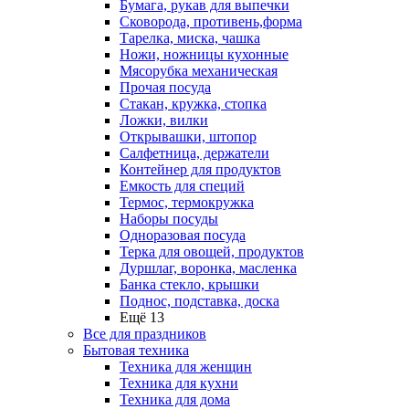
Бумага, рукав для выпечки
Сковорода, противень,форма
Тарелка, миска, чашка
Ножи, ножницы кухонные
Мясорубка механическая
Прочая посуда
Стакан, кружка, стопка
Ложки, вилки
Открывашки, штопор
Салфетница, держатели
Контейнер для продуктов
Емкость для специй
Термос, термокружка
Наборы посуды
Одноразовая посуда
Терка для овощей, продуктов
Дуршлаг, воронка, масленка
Банка стекло, крышки
Поднос, подставка, доска
Ещё 13
Все для праздников
Бытовая техника
Техника для женщин
Техника для кухни
Техника для дома