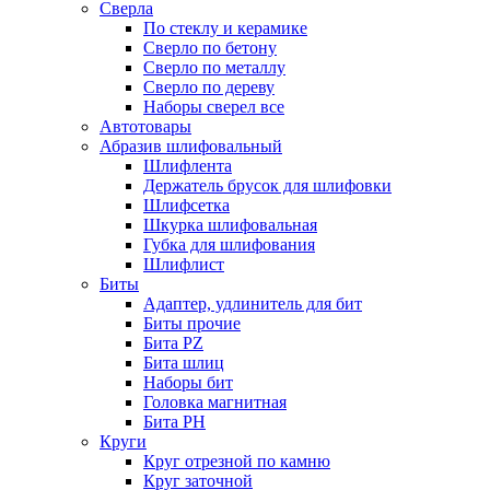
Сверла
По стеклу и керамике
Сверло по бетону
Сверло по металлу
Сверло по дереву
Наборы сверел все
Автотовары
Абразив шлифовальный
Шлифлента
Держатель брусок для шлифовки
Шлифсетка
Шкурка шлифовальная
Губка для шлифования
Шлифлист
Биты
Адаптер, удлинитель для бит
Биты прочие
Бита PZ
Бита шлиц
Наборы бит
Головка магнитная
Бита PH
Круги
Круг отрезной по камню
Круг заточной