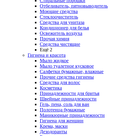
Стиральные порошки
Отбеливатель, пятновыводитель
Моющие средства
Стеклоочиститель
Средства для унитаза
Кондиционер для белья
Освежитель воздуха
Прочая химия
Средства чистящие
Ещё 2
Гигиена и красота
Мыло жидкое
Мыло туалетное кусковое
Салфетки бумажные, влажные
Прочие средства гигиены
Средства для волос
Косметика
Принадлежности для бритья
Швейные принадлежности
Гель, пена, соль для ван
Полотенца бумажные
Маникюрные принадлежности
Гигиена для женщин
Крема, маски
Дезодоранты