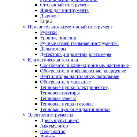
Столярный инструмент
Ящик для инструмента
Дырокол
Ещё 2
Измерительно-разметочный инструмент
Рулетки
Уровни, нивелир
Ручные измерительные инструменты
Дальномеры
Детекторы,пирометры,влагомеры
Климатическая техника
Обогреватели конвекционные, настенные
Обогреватели инфракрасные, кварцевые
Вентиляторы настольные, напольные
Обогреватели масляные
Тепловые пушки электрические,
Тепловентиляторы
Тепловые завесы
Тепловые пушки газовые
Тепловая пушка жидкотопливная
Электроинструменты
Дрель шуруповерт
Аккумулятор
Перфоратор
Лобзик