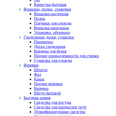
Канистра бытовая
Вешалки, полки, этажерки
Вешалка настенная
Полка
Плечики для одежды
Вешалка напольная
Этажерка, обувница
Гладильные доски, сушилки
Прищепки
Доска гладильная
Корзина для белья
Прочие принадлежности для стирки
Сушилка для одежды
Веревки
Шпагат
Фал
Канат
Прочие веревки
Веревка
Шнур бытовой
Бытовая химия
Средства для посуды
Средства для прочистки труб
Дезинфицирующие средства