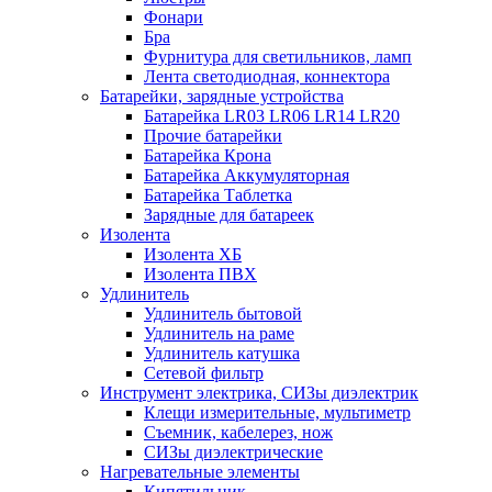
Фонари
Бра
Фурнитура для светильников, ламп
Лента светодиодная, коннектора
Батарейки, зарядные устройства
Батарейка LR03 LR06 LR14 LR20
Прочие батарейки
Батарейка Крона
Батарейка Аккумуляторная
Батарейка Таблетка
Зарядные для батареек
Изолента
Изолента ХБ
Изолента ПВХ
Удлинитель
Удлинитель бытовой
Удлинитель на раме
Удлинитель катушка
Сетевой фильтр
Инструмент электрика, СИЗы диэлектрик
Клещи измерительные, мультиметр
Съемник, кабелерез, нож
СИЗы диэлектрические
Нагревательные элементы
Кипятильник