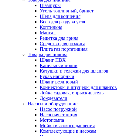
Шампуры
Уголь топливный, брикет
Щепа для копчения
Веер для раздува угля
Коптильня
Мангал
Решетка для гриля
Средства для розжига
Плита газ портативная
Товары для полива
Шланг ПВХ
Капельный полив
Катушки и тележки для шлангов
Рукав напорный
Шланг резиновый
Коннекторы и штуцеры для шлангов
Лейка садовая, опрыскиватель
Дождеватели
Насосы и оборудование
Насос погружной
Насосная станция
Мотопомпа
Мойка высокого давления
Комплектующие к насосам