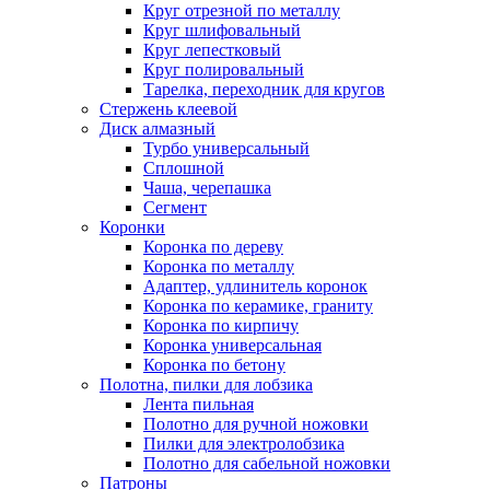
Круг отрезной по металлу
Круг шлифовальный
Круг лепестковый
Круг полировальный
Тарелка, переходник для кругов
Стержень клеевой
Диск алмазный
Турбо универсальный
Сплошной
Чаша, черепашка
Сегмент
Коронки
Коронка по дереву
Коронка по металлу
Адаптер, удлинитель коронок
Коронка по керамике, граниту
Коронка по кирпичу
Коронка универсальная
Коронка по бетону
Полотна, пилки для лобзика
Лента пильная
Полотно для ручной ножовки
Пилки для электролобзика
Полотно для сабельной ножовки
Патроны