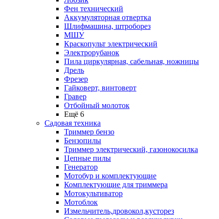
Фен технический
Аккумуляторная отвертка
Шлифмашина, штроборез
МШУ
Краскопульт электрический
Электрорубанок
Пила циркулярная, сабельная, ножницы
Дрель
Фрезер
Гайковерт, винтоверт
Гравер
Отбойный молоток
Ещё 6
Садовая техника
Триммер бензо
Бензопилы
Триммер электрический, газонокосилка
Цепные пилы
Генератор
Мотобур и комплектующие
Комплектующие для триммера
Мотокультиватор
Мотоблок
Измельчитель,дровокол,кусторез