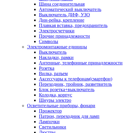
Шина соединительная
Автоматический выключатель
Выключатель ДИФ, УЗО
Дин-рейка, крепление
Плавкая вставка, предохранитель
Электросчетчики
Прочие принадлежности
Символы
Электромонтажные единицы
Выключатель
Накладки, рамки
Антенные, телефонные принадлежности
Розетка
Вилка, разъем
Аксессуары к телефонам(смартфон)
Переходник, тройник, разветвитель
Блок розетка+выключатель
Колодка, корпус
Шнуры электро
Осветительные приборы, фонари
Прожектор
Патрон, переходник для ламп
Лампочки
Светильники
Люстры