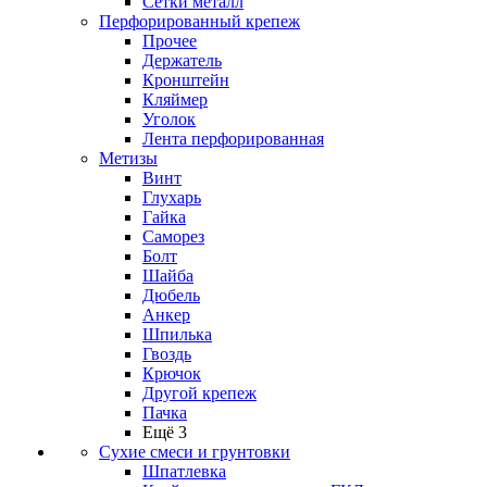
Сетки металл
Перфорированный крепеж
Прочее
Держатель
Кронштейн
Кляймер
Уголок
Лента перфорированная
Метизы
Винт
Глухарь
Гайка
Саморез
Болт
Шайба
Дюбель
Анкер
Шпилька
Гвоздь
Крючок
Другой крепеж
Пачка
Ещё 3
Сухие смеси и грунтовки
Шпатлевка