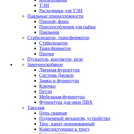
ТЭН
Расходники для ТЭН
Паяльные принадлежности
Припой, флюс
Приспособления для пайки
Паяльник
Стабилизатор, трансформатор
Стабилизатор
Трансформатор
Прочее
Пускатель, контактор, реле
Замочноскобяное
Дверная фурнитура
Система Джокер
Замки и фурнитура
Крючки
Петли
Мебельная фурнитура
Фурнитура для окон ПВХ
Такелаж
Цепь сварная
Подъемный механизм, устройство
Трос, канат оцинкованный
Комплектующие к тросу