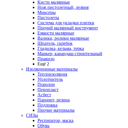
Кисти малярные
Нож пистолетный, лезвия
Миксеры
Пистолеты
Система для укладки плитки
Прочий малярный инструмент
Емкости малярные
Валики, ролики малярные
Шпатель, скребок
Гладилка, кельма, терка
Маркер, карандаш строительный
Правило
Ещё 2
Изоляционные материалы
Теплоизоляция
Уплотнитель
Поролон
Пенопласт
Асбест
Паронит, резина
Подложка
Прочие материалы
СИЗы
Респиратор, маска
Обувь