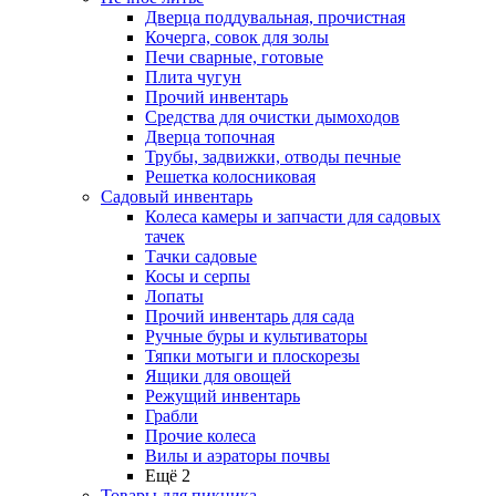
Дверца поддувальная, прочистная
Кочерга, совок для золы
Печи сварные, готовые
Плита чугун
Прочий инвентарь
Средства для очистки дымоходов
Дверца топочная
Трубы, задвижки, отводы печные
Решетка колосниковая
Садовый инвентарь
Колеса камеры и запчасти для садовых
тачек
Тачки садовые
Косы и серпы
Лопаты
Прочий инвентарь для сада
Ручные буры и культиваторы
Тяпки мотыги и плоскорезы
Ящики для овощей
Режущий инвентарь
Грабли
Прочие колеса
Вилы и аэраторы почвы
Ещё 2
Товары для пикника