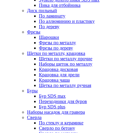
Пика для отбойника
Диск пильный
По ламинату
По аллюминию и пластику
По дереву
Фрезы
Шарошки
Фрезы по металлу
Фрезы по дереву
Щетки по металлу, крацовка
Щетки по металлу прочие
Наборы щеток по металлу
Крацовка дисковая
Крацовка для дрели
Крацовка чаша
Щетка по металлу ручная
Буры
Бур SDS max
Переходники для буров
Бур SDS plus
Наборы насадок для гравера
Сверла
По стеклу и керамике
Сверло по бетону