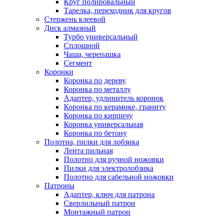
Круг полировальный
Тарелка, переходник для кругов
Стержень клеевой
Диск алмазный
Турбо универсальный
Сплошной
Чаша, черепашка
Сегмент
Коронки
Коронка по дереву
Коронка по металлу
Адаптер, удлинитель коронок
Коронка по керамике, граниту
Коронка по кирпичу
Коронка универсальная
Коронка по бетону
Полотна, пилки для лобзика
Лента пильная
Полотно для ручной ножовки
Пилки для электролобзика
Полотно для сабельной ножовки
Патроны
Адаптер, ключ для патрона
Сверлильный патрон
Монтажный патрон