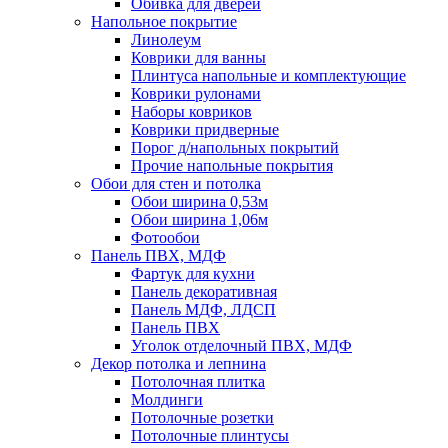
Обивка для дверей
Напольное покрытие
Линолеум
Коврики для ванны
Плинтуса напольные и комплектующие
Коврики рулонами
Наборы ковриков
Коврики придверные
Порог д/напольных покрытий
Прочие напольные покрытия
Обои для стен и потолка
Обои ширина 0,53м
Обои ширина 1,06м
Фотообои
Панель ПВХ, МДФ
Фартук для кухни
Панель декоративная
Панель МДФ, ЛДСП
Панель ПВХ
Уголок отделочный ПВХ, МДФ
Декор потолка и лепнина
Потолочная плитка
Молдинги
Потолочные розетки
Потолочные плинтусы