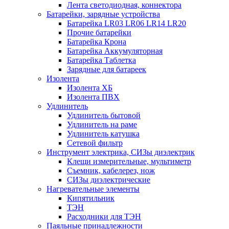
Лента светодиодная, коннектора
Батарейки, зарядные устройства
Батарейка LR03 LR06 LR14 LR20
Прочие батарейки
Батарейка Крона
Батарейка Аккумуляторная
Батарейка Таблетка
Зарядные для батареек
Изолента
Изолента ХБ
Изолента ПВХ
Удлинитель
Удлинитель бытовой
Удлинитель на раме
Удлинитель катушка
Сетевой фильтр
Инструмент электрика, СИЗы диэлектрик
Клещи измерительные, мультиметр
Съемник, кабелерез, нож
СИЗы диэлектрические
Нагревательные элементы
Кипятильник
ТЭН
Расходники для ТЭН
Паяльные принадлежности