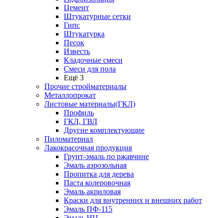
Цемент
Штукатурные сетки
Гипс
Штукатурка
Песок
Известь
Кладочные смеси
Смеси для пола
Ещё 3
Прочие стройматериалы
Металлопрокат
Листовые материалы(ГКЛ)
Профиль
ГКЛ, ГВЛ
Другие комплектующие
Пиломатериал
Лакокрасочная продукция
Грунт-эмаль по ржавчине
Эмаль аэрозольная
Пропитка для дерева
Паста колеровочная
Эмаль акриловая
Краски для внутренних и внешних работ
Эмаль ПФ-115
Эмаль НЦ