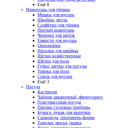
Ещё 8
Инвентарь для уборки
Мешки для мусора
Швабры, метла
Салфетки для уборки
Прочий инвентарь
Черенки для щеток
Емкости для мусора
Окномойки
Насадки для швабры
Щетки хозяйственные
Щетки для пола
Губки, щетки для посуды
Тряпка для пола
Совок для мусора
Ещё 3
Посуда
Кастрюли
Чайник заварочный, френч-пресс
Пластмассовая посуда
Прочие столовые приборы
Бумага, рукав для выпечки
Сковорода, противень,форма
Тарелка, миска, чашка
Ножи, ножницы кухонные