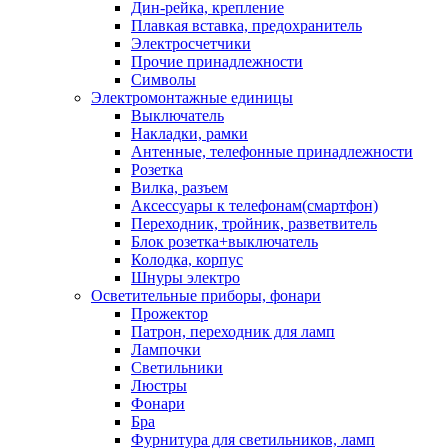
Дин-рейка, крепление
Плавкая вставка, предохранитель
Электросчетчики
Прочие принадлежности
Символы
Электромонтажные единицы
Выключатель
Накладки, рамки
Антенные, телефонные принадлежности
Розетка
Вилка, разъем
Аксессуары к телефонам(смартфон)
Переходник, тройник, разветвитель
Блок розетка+выключатель
Колодка, корпус
Шнуры электро
Осветительные приборы, фонари
Прожектор
Патрон, переходник для ламп
Лампочки
Светильники
Люстры
Фонари
Бра
Фурнитура для светильников, ламп