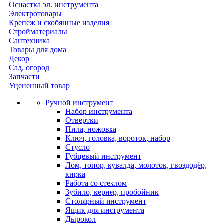
Оснастка эл. инструмента
Электротовары
Крепеж и скобянные изделия
Стройматериалы
Сантехника
Товары для дома
Декор
Сад, огород
Запчасти
Уцененный товар
Ручной инструмент
Набор инструмента
Отвертки
Пила, ножовка
Ключ, головка, вороток, набор
Стусло
Губцевый инструмент
Лом, топор, кувалда, молоток, гвоздодёр,
кирка
Работа со стеклом
Зубило, кернер, пробойник
Столярный инструмент
Ящик для инструмента
Дырокол