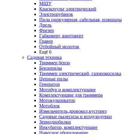
МШУ
Краскопульт электрический
Электрорубанок
Пила циркулярная, сабельная, ножницы
Дрель
Фрезер
Гайковерт, винтоверт
Гравер
Отбойный молоток
Ещё 6
Садовая техника
Триммер бензо
Бензопилы
Триммер электрический, газонокосилка
Цепные пилы
Генератор
Мотобур и комплектующие
Комплектующие для триммера
Мотокультиватор
Мотоблок
Измельчитель,дровокол,кусторез
Садовые пылесосы и воздуходувки
Зернодробилки
Инкубатор, комплектующие
Навесное оборудование