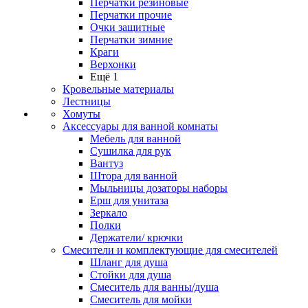
Перчатки резиновые
Перчатки прочие
Очки защитные
Перчатки зимние
Краги
Верхонки
Ещё 1
Кровельные материалы
Лестницы
Хомуты
Аксессуары для ванной комнаты
Мебель для ванной
Сушилка для рук
Вантуз
Штора для ванной
Мыльницы дозаторы наборы
Ерш для унитаза
Зеркало
Полки
Держатели/ крючки
Смесители и комплектующие для смесителей
Шланг для душа
Стойки для душа
Смеситель для ванны/душа
Смеситель для мойки