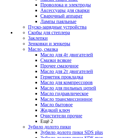
Проволока и электроды
Аксессуары для сварки
Сварочный аппарат
Лампы паяльные
Пуско-зарядные устройства
Скобы для степлера
Заклепки
Зенковки и зенкеры
Масло, смазка
Масло для 4т двигателей
Смазки всякие
Прочее смазочное
Масло для 2т двигателей
Герметик прокладка
Масло для компрессоров
Масло для пильных цепей
Масло гидравлическое
Масло трансмиссионное
Масло бытовое
Жидкий ключ
Очистители прочие
Ещё 2
Зубило долото пики
Зубило долото пики SDS plus
Зубило долото пики SDS max