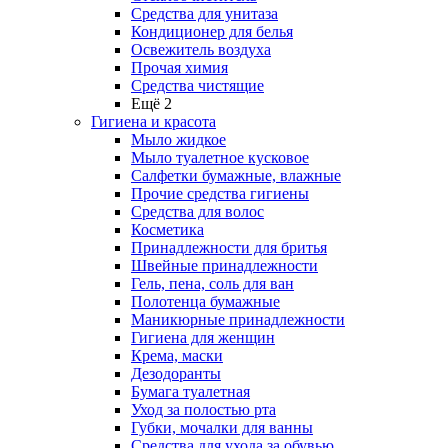
Средства для унитаза
Кондиционер для белья
Освежитель воздуха
Прочая химия
Средства чистящие
Ещё 2
Гигиена и красота
Мыло жидкое
Мыло туалетное кусковое
Салфетки бумажные, влажные
Прочие средства гигиены
Средства для волос
Косметика
Принадлежности для бритья
Швейные принадлежности
Гель, пена, соль для ван
Полотенца бумажные
Маникюрные принадлежности
Гигиена для женщин
Крема, маски
Дезодоранты
Бумага туалетная
Уход за полостью рта
Губки, мочалки для ванны
Средства для ухода за обувью