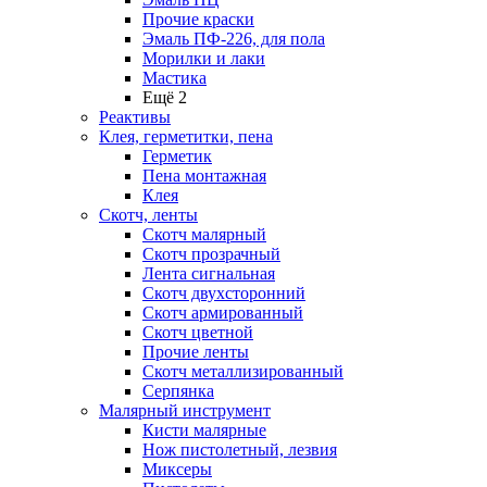
Прочие краски
Эмаль ПФ-226, для пола
Морилки и лаки
Мастика
Ещё 2
Реактивы
Клея, герметитки, пена
Герметик
Пена монтажная
Клея
Скотч, ленты
Скотч малярный
Скотч прозрачный
Лента сигнальная
Скотч двухсторонний
Скотч армированный
Скотч цветной
Прочие ленты
Скотч металлизированный
Серпянка
Малярный инструмент
Кисти малярные
Нож пистолетный, лезвия
Миксеры