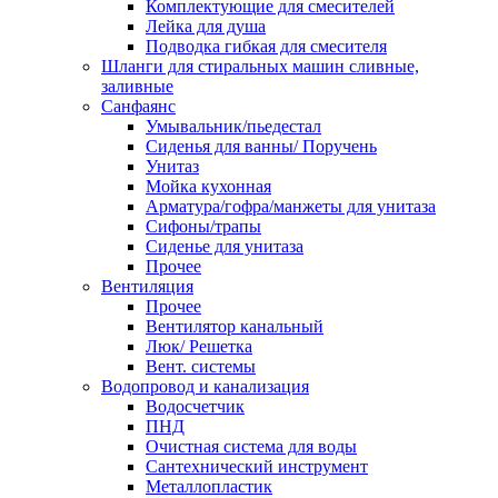
Комплектующие для смесителей
Лейка для душа
Подводка гибкая для смесителя
Шланги для стиральных машин сливные,
заливные
Санфаянс
Умывальник/пьедестал
Сиденья для ванны/ Поручень
Унитаз
Мойка кухонная
Арматура/гофра/манжеты для унитаза
Сифоны/трапы
Сиденье для унитаза
Прочее
Вентиляция
Прочее
Вентилятор канальный
Люк/ Решетка
Вент. системы
Водопровод и канализация
Водосчетчик
ПНД
Очистная система для воды
Сантехнический инструмент
Металлопластик