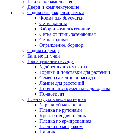
Плитка керамическая
Двери и комплектующие
Садовое ограждение, сетки
Форма для брусчатки
Сетка рабица
Забор и комплектующие
Сетка от птиц, затеняющая
Сетка садовая
Ограждение, бордюр
Садовый декор
Банные штучки
Выращивание рассада
Удобрения и химикаты
Горшки и подставки для растений
Семена саженцы и рассада
Лампы для расстений
Прочие инструменты садоводства
Почвогрунт
Пленка, укрывной материал
Укрывной материал
Пленка пэ рулонами
Крепления для пленок
Пленка пэ армированная
Пленка пэ метражом
Парник