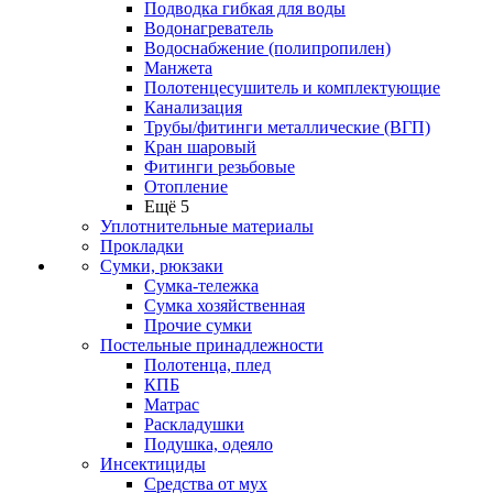
Подводка гибкая для воды
Водонагреватель
Водоснабжение (полипропилен)
Манжета
Полотенцесушитель и комплектующие
Канализация
Трубы/фитинги металлические (ВГП)
Кран шаровый
Фитинги резьбовые
Отопление
Ещё 5
Уплотнительные материалы
Прокладки
Сумки, рюкзаки
Сумка-тележка
Сумка хозяйственная
Прочие сумки
Постельные принадлежности
Полотенца, плед
КПБ
Матрас
Раскладушки
Подушка, одеяло
Инсектициды
Средства от мух