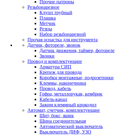
Прочие патроны
Резьбонарезное
Клупп трубный
Плашка
Метчик
Резцы
Набор резьбонарезной
Прочая оснастка для инструмента
Датчик, фотореле, звонок
Датчик движения, таймер, фотореле
Звонки
Провод и комплектующие
Арматура СИП
Крепеж для провода
Коробки монтажные, подрозетники
Клеммы, наконечники
Провод, кабель
Гофра, металлорукав, кембрик
Кабель-канал
Зажим клеммный крокодил
Автомат, счетчик, комплектующие
Щит, бокс, ящик
Шина соединительная
Автоматический выключатель
Выключатель ДИФ, УЗО