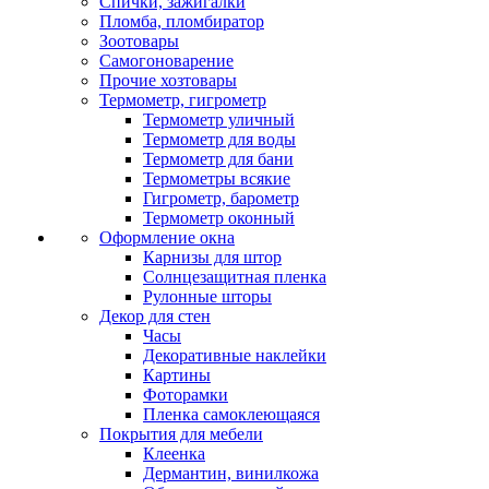
Спички, зажигалки
Пломба, пломбиратор
Зоотовары
Самогоноварение
Прочие хозтовары
Термометр, гигрометр
Термометр уличный
Термометр для воды
Термометр для бани
Термометры всякие
Гигрометр, барометр
Термометр оконный
Оформление окна
Карнизы для штор
Солнцезащитная пленка
Рулонные шторы
Декор для стен
Часы
Декоративные наклейки
Картины
Фоторамки
Пленка самоклеющаяся
Покрытия для мебели
Клеенка
Дермантин, винилкожа