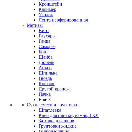
Кронштейн
Кляймер
Уголок
Лента перфорированная
Метизы
Винт
Глухарь
Гайка
Саморез
Болт
Шайба
Дюбель
Анкер
Шпилька
Гвоздь
Крючок
Другой крепеж
Пачка
Ещё 3
Сухие смеси и грунтовки
Шпатлевка
Клей для плитки, камня, ГКЛ
Затирка для швов
Грунтовки жидкие
Гидроизоляция