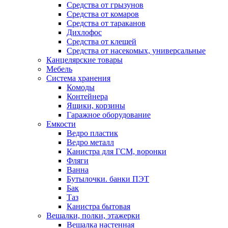
Средства от грызунов
Средства от комаров
Средства от тараканов
Дихлофос
Средства от клещей
Средства от насекомых, универсальные
Канцелярские товары
Мебель
Система хранения
Комоды
Контейнера
Ящики, корзины
Гаражное оборудование
Емкости
Ведро пластик
Ведро металл
Канистра для ГСМ, воронки
Фляги
Ванна
Бутылочки. банки ПЭТ
Бак
Таз
Канистра бытовая
Вешалки, полки, этажерки
Вешалка настенная