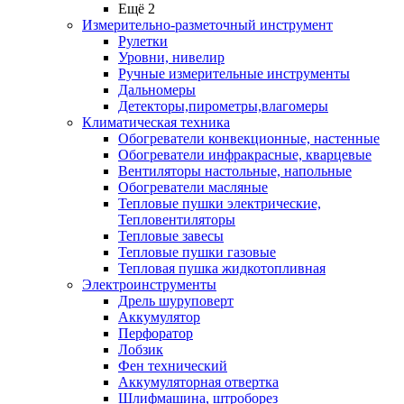
Ещё 2
Измерительно-разметочный инструмент
Рулетки
Уровни, нивелир
Ручные измерительные инструменты
Дальномеры
Детекторы,пирометры,влагомеры
Климатическая техника
Обогреватели конвекционные, настенные
Обогреватели инфракрасные, кварцевые
Вентиляторы настольные, напольные
Обогреватели масляные
Тепловые пушки электрические,
Тепловентиляторы
Тепловые завесы
Тепловые пушки газовые
Тепловая пушка жидкотопливная
Электроинструменты
Дрель шуруповерт
Аккумулятор
Перфоратор
Лобзик
Фен технический
Аккумуляторная отвертка
Шлифмашина, штроборез