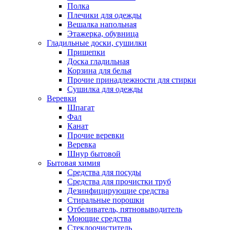
Полка
Плечики для одежды
Вешалка напольная
Этажерка, обувница
Гладильные доски, сушилки
Прищепки
Доска гладильная
Корзина для белья
Прочие принадлежности для стирки
Сушилка для одежды
Веревки
Шпагат
Фал
Канат
Прочие веревки
Веревка
Шнур бытовой
Бытовая химия
Средства для посуды
Средства для прочистки труб
Дезинфицирующие средства
Стиральные порошки
Отбеливатель, пятновыводитель
Моющие средства
Стеклоочиститель