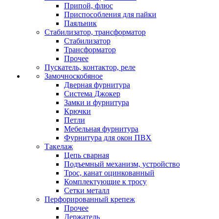
Припой, флюс
Приспособления для пайки
Паяльник
Стабилизатор, трансформатор
Стабилизатор
Трансформатор
Прочее
Пускатель, контактор, реле
Замочноскобяное
Дверная фурнитура
Система Джокер
Замки и фурнитура
Крючки
Петли
Мебельная фурнитура
Фурнитура для окон ПВХ
Такелаж
Цепь сварная
Подъемный механизм, устройство
Трос, канат оцинкованный
Комплектующие к тросу
Сетки металл
Перфорированный крепеж
Прочее
Держатель