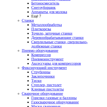
Бетоносмеситель
Снегоуборщик
Аппараты для молока
Ещё 7
Станки
Металлообработка
Плиткорезы
Точило, заточные станки
Деревообрабатывающие станки
Сверлильные станки, сверлильно-
долбежные станки
Пневмо оборудование
Компрессор
Пневмоинструмент
Аксессуары для компрессоров
Фиксирующий инструмент
Струбцины
Заклепочники
Тиски
Степлер, пистолет
Клеевые пистолеты
Сварочное оборудование
Горелки газовые и баллоны
Газосварочное оборудование
Маски сварочные