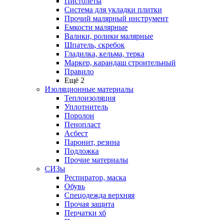
Пистолеты
Система для укладки плитки
Прочий малярный инструмент
Емкости малярные
Валики, ролики малярные
Шпатель, скребок
Гладилка, кельма, терка
Маркер, карандаш строительный
Правило
Ещё 2
Изоляционные материалы
Теплоизоляция
Уплотнитель
Поролон
Пенопласт
Асбест
Паронит, резина
Подложка
Прочие материалы
СИЗы
Респиратор, маска
Обувь
Спецодежда верхняя
Прочая защита
Перчатки хб