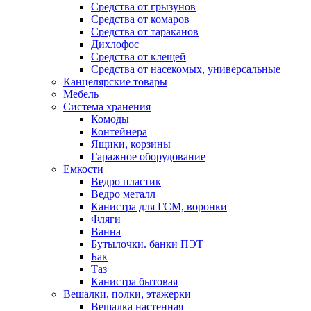
Средства от грызунов
Средства от комаров
Средства от тараканов
Дихлофос
Средства от клещей
Средства от насекомых, универсальные
Канцелярские товары
Мебель
Система хранения
Комоды
Контейнера
Ящики, корзины
Гаражное оборудование
Емкости
Ведро пластик
Ведро металл
Канистра для ГСМ, воронки
Фляги
Ванна
Бутылочки. банки ПЭТ
Бак
Таз
Канистра бытовая
Вешалки, полки, этажерки
Вешалка настенная