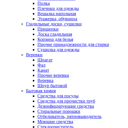
Полка
Плечики для одежды
Вешалка напольная
Этажерка, обувница
Гладильные доски, сушилки
Прищепки
Доска гладильная
Корзина для белья
Прочие принадлежности для стирки
Сушилка для одежды
Веревки
Шпагат
Фал
Канат
Прочие веревки
Веревка
Шнур бытовой
Бытовая химия
Средства для посуды
Средства для прочистки труб
Дезинфицирующие средства
Стиральные порошки
Отбеливатель, пятновыводитель
Моющие средства
Стеклоочиститель