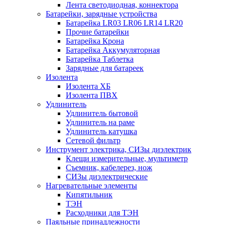
Лента светодиодная, коннектора
Батарейки, зарядные устройства
Батарейка LR03 LR06 LR14 LR20
Прочие батарейки
Батарейка Крона
Батарейка Аккумуляторная
Батарейка Таблетка
Зарядные для батареек
Изолента
Изолента ХБ
Изолента ПВХ
Удлинитель
Удлинитель бытовой
Удлинитель на раме
Удлинитель катушка
Сетевой фильтр
Инструмент электрика, СИЗы диэлектрик
Клещи измерительные, мультиметр
Съемник, кабелерез, нож
СИЗы диэлектрические
Нагревательные элементы
Кипятильник
ТЭН
Расходники для ТЭН
Паяльные принадлежности