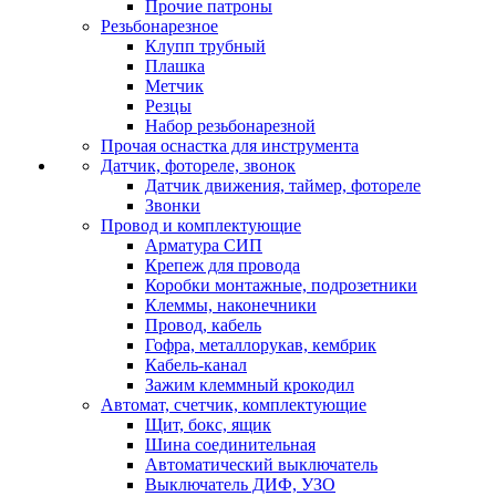
Прочие патроны
Резьбонарезное
Клупп трубный
Плашка
Метчик
Резцы
Набор резьбонарезной
Прочая оснастка для инструмента
Датчик, фотореле, звонок
Датчик движения, таймер, фотореле
Звонки
Провод и комплектующие
Арматура СИП
Крепеж для провода
Коробки монтажные, подрозетники
Клеммы, наконечники
Провод, кабель
Гофра, металлорукав, кембрик
Кабель-канал
Зажим клеммный крокодил
Автомат, счетчик, комплектующие
Щит, бокс, ящик
Шина соединительная
Автоматический выключатель
Выключатель ДИФ, УЗО