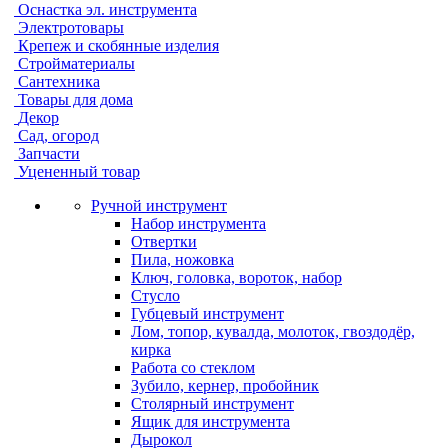
Оснастка эл. инструмента
Электротовары
Крепеж и скобянные изделия
Стройматериалы
Сантехника
Товары для дома
Декор
Сад, огород
Запчасти
Уцененный товар
Ручной инструмент
Набор инструмента
Отвертки
Пила, ножовка
Ключ, головка, вороток, набор
Стусло
Губцевый инструмент
Лом, топор, кувалда, молоток, гвоздодёр,
кирка
Работа со стеклом
Зубило, кернер, пробойник
Столярный инструмент
Ящик для инструмента
Дырокол