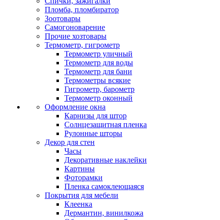
Спички, зажигалки
Пломба, пломбиратор
Зоотовары
Самогоноварение
Прочие хозтовары
Термометр, гигрометр
Термометр уличный
Термометр для воды
Термометр для бани
Термометры всякие
Гигрометр, барометр
Термометр оконный
Оформление окна
Карнизы для штор
Солнцезащитная пленка
Рулонные шторы
Декор для стен
Часы
Декоративные наклейки
Картины
Фоторамки
Пленка самоклеющаяся
Покрытия для мебели
Клеенка
Дермантин, винилкожа