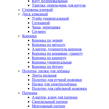
Круг полировальный
Тарелка, переходник для кругов
Стержень клеевой
Диск алмазный
Турбо универсальный
Сплошной
Чаша, черепашка
Сегмент
Коронки
Коронка по дереву
Коронка по металлу
Адаптер, удлинитель коронок
Коронка по керамике, граниту
Коронка по кирпичу
Коронка универсальная
Коронка по бетону
Полотна, пилки для лобзика
Лента пильная
Полотно для ручной ножовки
Пилки для электролобзика
Полотно для сабельной ножовки
Патроны
Адаптер, ключ для патрона
Сверлильный патрон
Монтажный патрон