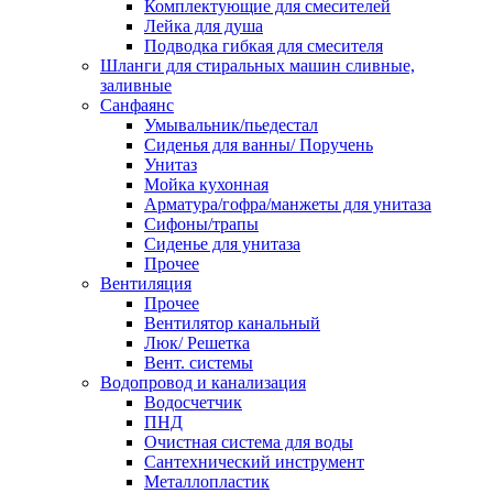
Комплектующие для смесителей
Лейка для душа
Подводка гибкая для смесителя
Шланги для стиральных машин сливные,
заливные
Санфаянс
Умывальник/пьедестал
Сиденья для ванны/ Поручень
Унитаз
Мойка кухонная
Арматура/гофра/манжеты для унитаза
Сифоны/трапы
Сиденье для унитаза
Прочее
Вентиляция
Прочее
Вентилятор канальный
Люк/ Решетка
Вент. системы
Водопровод и канализация
Водосчетчик
ПНД
Очистная система для воды
Сантехнический инструмент
Металлопластик