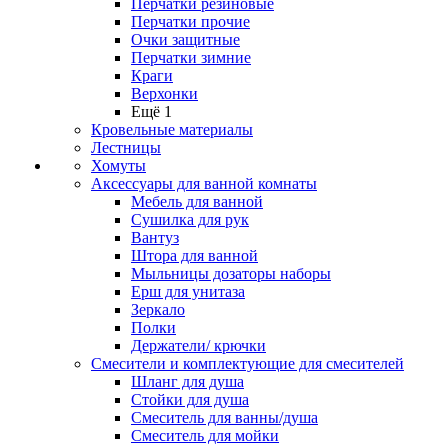
Перчатки резиновые
Перчатки прочие
Очки защитные
Перчатки зимние
Краги
Верхонки
Ещё 1
Кровельные материалы
Лестницы
Хомуты
Аксессуары для ванной комнаты
Мебель для ванной
Сушилка для рук
Вантуз
Штора для ванной
Мыльницы дозаторы наборы
Ерш для унитаза
Зеркало
Полки
Держатели/ крючки
Смесители и комплектующие для смесителей
Шланг для душа
Стойки для душа
Смеситель для ванны/душа
Смеситель для мойки