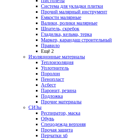
Пистолеты
Система для укладки плитки
Прочий малярный инструмент
Емкости малярные
Валики, ролики малярные
Шпатель, скребок
Гладилка, кельма, терка
Маркер, карандаш строительный
Правило
Ещё 2
Изоляционные материалы
Теплоизоляция
Уплотнитель
Поролон
Пенопласт
Асбест
Паронит, резина
Подложка
Прочие материалы
СИЗы
Респиратор, маска
Обувь
Спецодежда верхняя
Прочая защита
Перчатки хб