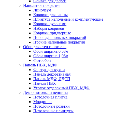
Обивка для дверей
Напольное покрытие
Линолеум
Коврики для ванны
Плинтуса напольные и комплектующие
Коврики рулонами
Наборы ковриков
Коврики придверные
Порог д/напольных покрытий
Прочие напольные покрытия
Обои для стен и потолка
Обои ширина 0,53м
Обои ширина 1,06м
Фотообои
Панель ПВХ, МДФ
Фартук для кухни
Панель декоративная
Панель МДФ, ЛДСП
Панель ПВХ
Уголок отделочный ПВХ, МДФ
Декор потолка и лепнина
Потолочная плитка
Молдинги
Потолочные розетки
Потолочные плинтусы