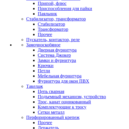
Припой, флюс
Приспособления для пайки
Паяльник
Стабилизатор, трансформатор
Стабилизатор
Трансформатор
Прочее
Пускатель, контактор, реле
Замочноскобяное
Дверная фурнитура
Система Джокер
Замки и фурнитура
Крючки
Петли
Мебельная фурнитура
Фурнитура для окон ПВХ
Такелаж
Цепь сварная
Подъемный механизм, устройство
Трос, канат оцинкованный
Комплектующие к тросу
Сетки металл
Перфорированный крепеж
Прочее
Держатель