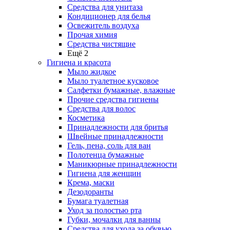
Средства для унитаза
Кондиционер для белья
Освежитель воздуха
Прочая химия
Средства чистящие
Ещё 2
Гигиена и красота
Мыло жидкое
Мыло туалетное кусковое
Салфетки бумажные, влажные
Прочие средства гигиены
Средства для волос
Косметика
Принадлежности для бритья
Швейные принадлежности
Гель, пена, соль для ван
Полотенца бумажные
Маникюрные принадлежности
Гигиена для женщин
Крема, маски
Дезодоранты
Бумага туалетная
Уход за полостью рта
Губки, мочалки для ванны
Средства для ухода за обувью