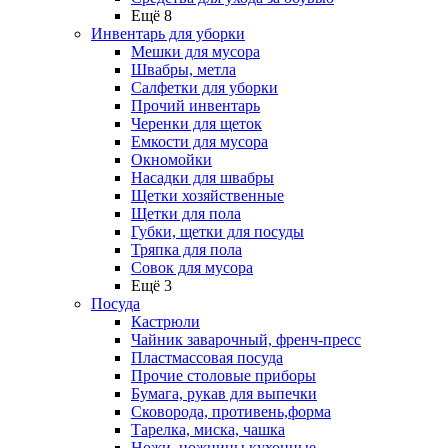
Ещё 8
Инвентарь для уборки
Мешки для мусора
Швабры, метла
Салфетки для уборки
Прочий инвентарь
Черенки для щеток
Емкости для мусора
Окномойки
Насадки для швабры
Щетки хозяйственные
Щетки для пола
Губки, щетки для посуды
Тряпка для пола
Совок для мусора
Ещё 3
Посуда
Кастрюли
Чайник заварочный, френч-пресс
Пластмассовая посуда
Прочие столовые приборы
Бумага, рукав для выпечки
Сковорода, противень,форма
Тарелка, миска, чашка
Ножи, ножницы кухонные