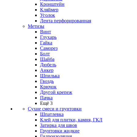
Кронштейн
Кляймер
Уголок
Лента перфорированная
Метизы
Винт
Глухарь
Гайка
Саморез
Болт
Шайба
Дюбель
Анкер
Шпилька
Гвоздь
Крючок
Другой крепеж
Пачка
Ещё 3
Сухие смеси и грунтовки
Шпатлевка
Клей для плитки, камня, ГКЛ
Затирка для швов
Грунтовки жидкие
Гидроизоляция