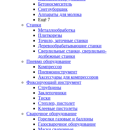
Бетоносмеситель
Снегоуборщик
Аппараты для молока
Ещё 7
Станки
Металлообработка
Плиткорезы
Точило, заточные станки
Деревообрабатывающие станки
Сверлильные станки, сверлильно-
долбежные станки
Пневмо оборудование
Компрессор
Пневмоинструмент
Аксессуары для компрессоров
Фиксирующий инструмент
Струбцины
Заклепочники
Тиски
Степлер, пистолет
Клеевые пистолеты
Сварочное оборудование
Горелки газовые и баллоны
Газосварочное оборудование
Маски сварочные