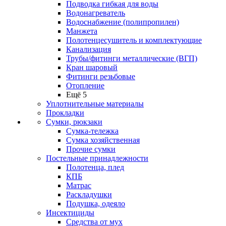
Подводка гибкая для воды
Водонагреватель
Водоснабжение (полипропилен)
Манжета
Полотенцесушитель и комплектующие
Канализация
Трубы/фитинги металлические (ВГП)
Кран шаровый
Фитинги резьбовые
Отопление
Ещё 5
Уплотнительные материалы
Прокладки
Сумки, рюкзаки
Сумка-тележка
Сумка хозяйственная
Прочие сумки
Постельные принадлежности
Полотенца, плед
КПБ
Матрас
Раскладушки
Подушка, одеяло
Инсектициды
Средства от мух