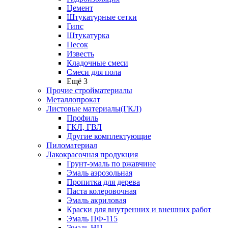
Цемент
Штукатурные сетки
Гипс
Штукатурка
Песок
Известь
Кладочные смеси
Смеси для пола
Ещё 3
Прочие стройматериалы
Металлопрокат
Листовые материалы(ГКЛ)
Профиль
ГКЛ, ГВЛ
Другие комплектующие
Пиломатериал
Лакокрасочная продукция
Грунт-эмаль по ржавчине
Эмаль аэрозольная
Пропитка для дерева
Паста колеровочная
Эмаль акриловая
Краски для внутренних и внешних работ
Эмаль ПФ-115
Эмаль НЦ