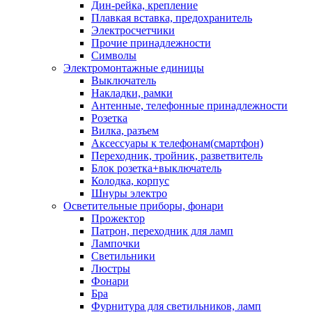
Дин-рейка, крепление
Плавкая вставка, предохранитель
Электросчетчики
Прочие принадлежности
Символы
Электромонтажные единицы
Выключатель
Накладки, рамки
Антенные, телефонные принадлежности
Розетка
Вилка, разъем
Аксессуары к телефонам(смартфон)
Переходник, тройник, разветвитель
Блок розетка+выключатель
Колодка, корпус
Шнуры электро
Осветительные приборы, фонари
Прожектор
Патрон, переходник для ламп
Лампочки
Светильники
Люстры
Фонари
Бра
Фурнитура для светильников, ламп