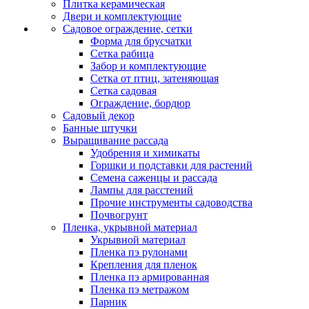
Плитка керамическая
Двери и комплектующие
Садовое ограждение, сетки
Форма для брусчатки
Сетка рабица
Забор и комплектующие
Сетка от птиц, затеняющая
Сетка садовая
Ограждение, бордюр
Садовый декор
Банные штучки
Выращивание рассада
Удобрения и химикаты
Горшки и подставки для растений
Семена саженцы и рассада
Лампы для расстений
Прочие инструменты садоводства
Почвогрунт
Пленка, укрывной материал
Укрывной материал
Пленка пэ рулонами
Крепления для пленок
Пленка пэ армированная
Пленка пэ метражом
Парник