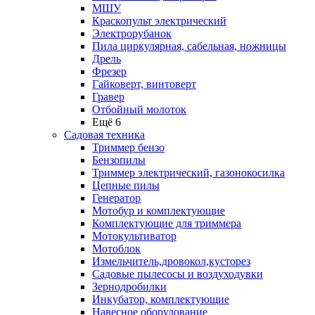
МШУ
Краскопульт электрический
Электрорубанок
Пила циркулярная, сабельная, ножницы
Дрель
Фрезер
Гайковерт, винтоверт
Гравер
Отбойный молоток
Ещё 6
Садовая техника
Триммер бензо
Бензопилы
Триммер электрический, газонокосилка
Цепные пилы
Генератор
Мотобур и комплектующие
Комплектующие для триммера
Мотокультиватор
Мотоблок
Измельчитель,дровокол,кусторез
Садовые пылесосы и воздуходувки
Зернодробилки
Инкубатор, комплектующие
Навесное оборудование