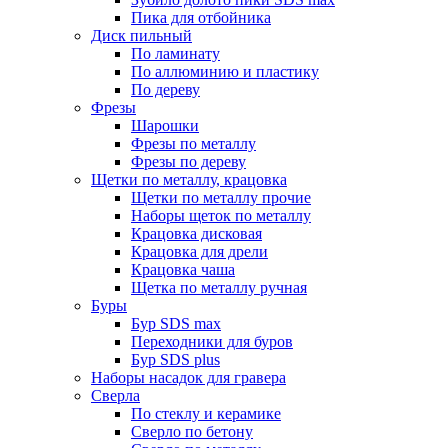
Пика для отбойника
Диск пильный
По ламинату
По аллюминию и пластику
По дереву
Фрезы
Шарошки
Фрезы по металлу
Фрезы по дереву
Щетки по металлу, крацовка
Щетки по металлу прочие
Наборы щеток по металлу
Крацовка дисковая
Крацовка для дрели
Крацовка чаша
Щетка по металлу ручная
Буры
Бур SDS max
Переходники для буров
Бур SDS plus
Наборы насадок для гравера
Сверла
По стеклу и керамике
Сверло по бетону