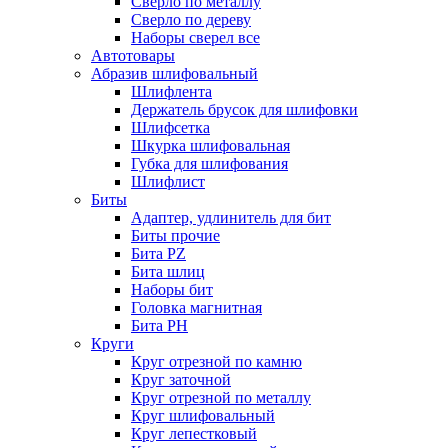
Сверло по металлу
Сверло по дереву
Наборы сверел все
Автотовары
Абразив шлифовальный
Шлифлента
Держатель брусок для шлифовки
Шлифсетка
Шкурка шлифовальная
Губка для шлифования
Шлифлист
Биты
Адаптер, удлинитель для бит
Биты прочие
Бита PZ
Бита шлиц
Наборы бит
Головка магнитная
Бита PH
Круги
Круг отрезной по камню
Круг заточной
Круг отрезной по металлу
Круг шлифовальный
Круг лепестковый