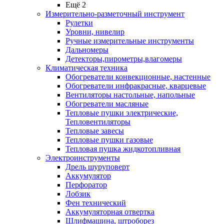
Ещё 2
Измерительно-разметочный инструмент
Рулетки
Уровни, нивелир
Ручные измерительные инструменты
Дальномеры
Детекторы,пирометры,влагомеры
Климатическая техника
Обогреватели конвекционные, настенные
Обогреватели инфракрасные, кварцевые
Вентиляторы настольные, напольные
Обогреватели масляные
Тепловые пушки электрические,
Тепловентиляторы
Тепловые завесы
Тепловые пушки газовые
Тепловая пушка жидкотопливная
Электроинструменты
Дрель шуруповерт
Аккумулятор
Перфоратор
Лобзик
Фен технический
Аккумуляторная отвертка
Шлифмашина, штроборез