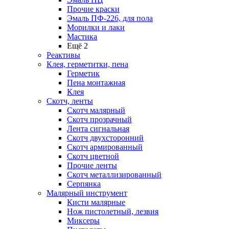
Прочие краски
Эмаль ПФ-226, для пола
Морилки и лаки
Мастика
Ещё 2
Реактивы
Клея, герметитки, пена
Герметик
Пена монтажная
Клея
Скотч, ленты
Скотч малярный
Скотч прозрачный
Лента сигнальная
Скотч двухсторонний
Скотч армированный
Скотч цветной
Прочие ленты
Скотч металлизированный
Серпянка
Малярный инструмент
Кисти малярные
Нож пистолетный, лезвия
Миксеры