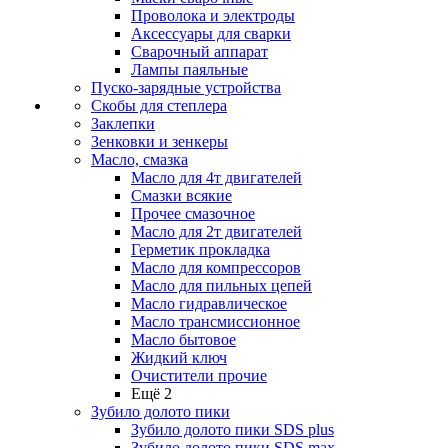
Проволока и электроды
Аксессуары для сварки
Сварочный аппарат
Лампы паяльные
Пуско-зарядные устройства
Скобы для степлера
Заклепки
Зенковки и зенкеры
Масло, смазка
Масло для 4т двигателей
Смазки всякие
Прочее смазочное
Масло для 2т двигателей
Герметик прокладка
Масло для компрессоров
Масло для пильных цепей
Масло гидравлическое
Масло трансмиссионное
Масло бытовое
Жидкий ключ
Очистители прочие
Ещё 2
Зубило долото пики
Зубило долото пики SDS plus
Зубило долото пики SDS max