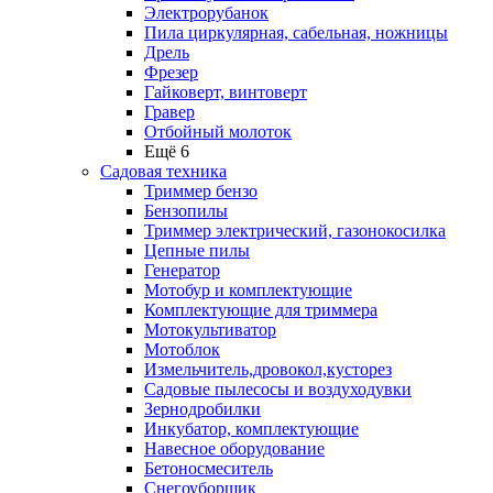
Электрорубанок
Пила циркулярная, сабельная, ножницы
Дрель
Фрезер
Гайковерт, винтоверт
Гравер
Отбойный молоток
Ещё 6
Садовая техника
Триммер бензо
Бензопилы
Триммер электрический, газонокосилка
Цепные пилы
Генератор
Мотобур и комплектующие
Комплектующие для триммера
Мотокультиватор
Мотоблок
Измельчитель,дровокол,кусторез
Садовые пылесосы и воздуходувки
Зернодробилки
Инкубатор, комплектующие
Навесное оборудование
Бетоносмеситель
Снегоуборщик