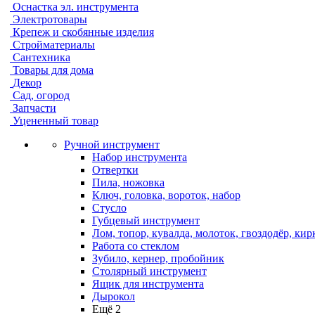
Оснастка эл. инструмента
Электротовары
Крепеж и скобянные изделия
Стройматериалы
Сантехника
Товары для дома
Декор
Сад, огород
Запчасти
Уцененный товар
Ручной инструмент
Набор инструмента
Отвертки
Пила, ножовка
Ключ, головка, вороток, набор
Стусло
Губцевый инструмент
Лом, топор, кувалда, молоток, гвоздодёр, кир
Работа со стеклом
Зубило, кернер, пробойник
Столярный инструмент
Ящик для инструмента
Дырокол
Ещё 2