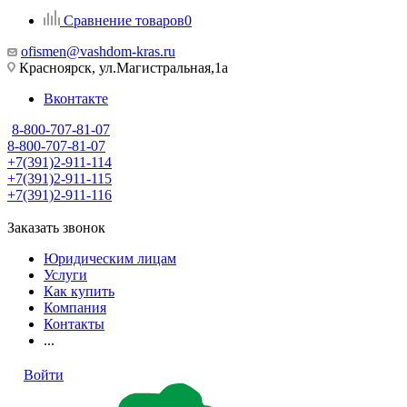
Сравнение товаров
0
ofismen@vashdom-kras.ru
Красноярск, ул.Магистральная,1а
Вконтакте
8-800-707-81-07
8-800-707-81-07
+7(391)2-911-114
+7(391)2-911-115
+7(391)2-911-116
Заказать звонок
Юридическим лицам
Услуги
Как купить
Компания
Контакты
...
Войти