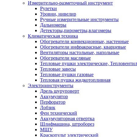
Измерительно-разметочный инструмент
Рулетки
Уровни, нивелир
Ручные измерительные инструменты
Дальномеры
Детекторы,пирометры,влагомеры
Климатическая техника
Обогреватели конвекционные, настенные
Обогреватели инфракрасные, кварцевые
Вентиляторы настольные, напольные
Обогреватели масляные
Тепловые пушки электрические, Тепловенти
Тепловые завесы
Тепловые пушки газовые
Тепловая пушка жидкотопливная
Электроинструменты
Дрель шуруповерт
Аккумулятор
Перфоратор
Лобзик
Фен технический
Аккумуляторная отвертка
Шлифмашина, штроборез
МШУ
Краскопульт электрический