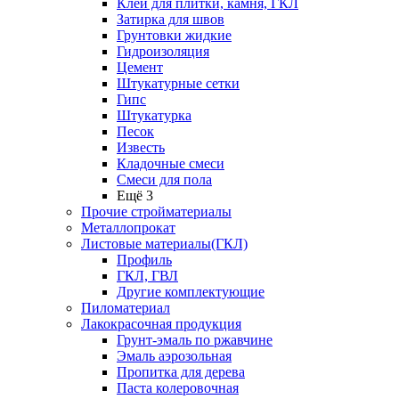
Клей для плитки, камня, ГКЛ
Затирка для швов
Грунтовки жидкие
Гидроизоляция
Цемент
Штукатурные сетки
Гипс
Штукатурка
Песок
Известь
Кладочные смеси
Смеси для пола
Ещё 3
Прочие стройматериалы
Металлопрокат
Листовые материалы(ГКЛ)
Профиль
ГКЛ, ГВЛ
Другие комплектующие
Пиломатериал
Лакокрасочная продукция
Грунт-эмаль по ржавчине
Эмаль аэрозольная
Пропитка для дерева
Паста колеровочная