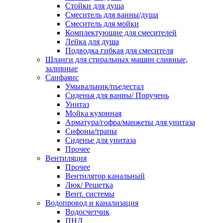
Стойки для душа
Смеситель для ванны/душа
Смеситель для мойки
Комплектующие для смесителей
Лейка для душа
Подводка гибкая для смесителя
Шланги для стиральных машин сливные,
заливные
Санфаянс
Умывальник/пьедестал
Сиденья для ванны/ Поручень
Унитаз
Мойка кухонная
Арматура/гофра/манжеты для унитаза
Сифоны/трапы
Сиденье для унитаза
Прочее
Вентиляция
Прочее
Вентилятор канальный
Люк/ Решетка
Вент. системы
Водопровод и канализация
Водосчетчик
ПНД