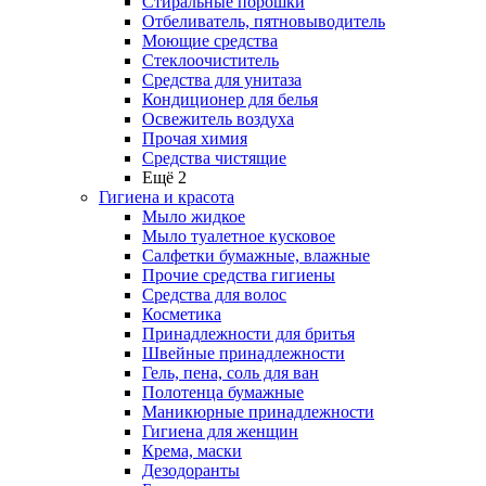
Стиральные порошки
Отбеливатель, пятновыводитель
Моющие средства
Стеклоочиститель
Средства для унитаза
Кондиционер для белья
Освежитель воздуха
Прочая химия
Средства чистящие
Ещё 2
Гигиена и красота
Мыло жидкое
Мыло туалетное кусковое
Салфетки бумажные, влажные
Прочие средства гигиены
Средства для волос
Косметика
Принадлежности для бритья
Швейные принадлежности
Гель, пена, соль для ван
Полотенца бумажные
Маникюрные принадлежности
Гигиена для женщин
Крема, маски
Дезодоранты