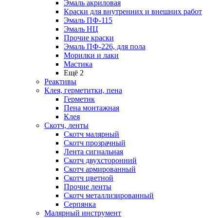
Эмаль акриловая
Краски для внутренних и внешних работ
Эмаль ПФ-115
Эмаль НЦ
Прочие краски
Эмаль ПФ-226, для пола
Морилки и лаки
Мастика
Ещё 2
Реактивы
Клея, герметитки, пена
Герметик
Пена монтажная
Клея
Скотч, ленты
Скотч малярный
Скотч прозрачный
Лента сигнальная
Скотч двухсторонний
Скотч армированный
Скотч цветной
Прочие ленты
Скотч металлизированный
Серпянка
Малярный инструмент