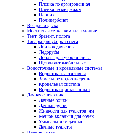
Пленка пэ армированная
Пленка пэ метражом
Парник
Поликарбонат
Все для отдыха
Москитная сетка, комплектующие
Тент, брезент, полога
Товары для уборки снега
Движок для снега
Ледорубы
Лопаты для уборки снега
Щетки автомобильные
Водосточные и кровельные системы
Водосток пластиковый
Земельное водоотведение
Кровельная система
Водосток оцинкованный
Дачная сантехника
Дачные бочки
Дачные души
Жидкости для туалетов, ям
Мешок вкладыш для бочек
Умывальники дачные
Дачные туалеты
Печное литье