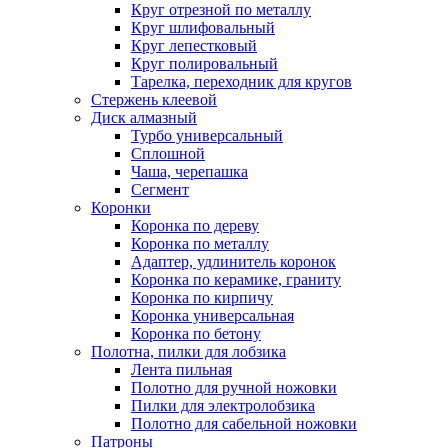
Круг отрезной по металлу
Круг шлифовальный
Круг лепестковый
Круг полировальный
Тарелка, переходник для кругов
Стержень клеевой
Диск алмазный
Турбо универсальный
Сплошной
Чаша, черепашка
Сегмент
Коронки
Коронка по дереву
Коронка по металлу
Адаптер, удлинитель коронок
Коронка по керамике, граниту
Коронка по кирпичу
Коронка универсальная
Коронка по бетону
Полотна, пилки для лобзика
Лента пильная
Полотно для ручной ножовки
Пилки для электролобзика
Полотно для сабельной ножовки
Патроны