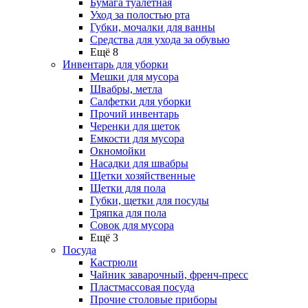
Бумага туалетная
Уход за полостью рта
Губки, мочалки для ванны
Средства для ухода за обувью
Ещё 8
Инвентарь для уборки
Мешки для мусора
Швабры, метла
Салфетки для уборки
Прочий инвентарь
Черенки для щеток
Емкости для мусора
Окномойки
Насадки для швабры
Щетки хозяйственные
Щетки для пола
Губки, щетки для посуды
Тряпка для пола
Совок для мусора
Ещё 3
Посуда
Кастрюли
Чайник заварочный, френч-пресс
Пластмассовая посуда
Прочие столовые приборы