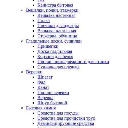
Канистра бытовая
Вешалки, полки, этажерки
Вешалка настенная
Полка
Плечики для одежды
Вешалка напольная
Этажерка, обувница
Гладильные доски, сушилки
Прищепки
Доска гладильная
Корзина для белья
Прочие принадлежности для стирки
Сушилка для одежды
Веревки
Шпагат
Фал
Канат
Прочие веревки
Веревка
Шнур бытовой
Бытовая химия
Средства для посуды
Средства для прочистки труб
Дезинфицирующие средства