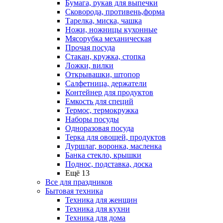
Бумага, рукав для выпечки
Сковорода, противень,форма
Тарелка, миска, чашка
Ножи, ножницы кухонные
Мясорубка механическая
Прочая посуда
Стакан, кружка, стопка
Ложки, вилки
Открывашки, штопор
Салфетница, держатели
Контейнер для продуктов
Емкость для специй
Термос, термокружка
Наборы посуды
Одноразовая посуда
Терка для овощей, продуктов
Дуршлаг, воронка, масленка
Банка стекло, крышки
Поднос, подставка, доска
Ещё 13
Все для праздников
Бытовая техника
Техника для женщин
Техника для кухни
Техника для дома