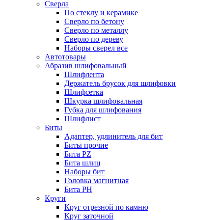
Сверла
По стеклу и керамике
Сверло по бетону
Сверло по металлу
Сверло по дереву
Наборы сверел все
Автотовары
Абразив шлифовальный
Шлифлента
Держатель брусок для шлифовки
Шлифсетка
Шкурка шлифовальная
Губка для шлифования
Шлифлист
Биты
Адаптер, удлинитель для бит
Биты прочие
Бита PZ
Бита шлиц
Наборы бит
Головка магнитная
Бита PH
Круги
Круг отрезной по камню
Круг заточной