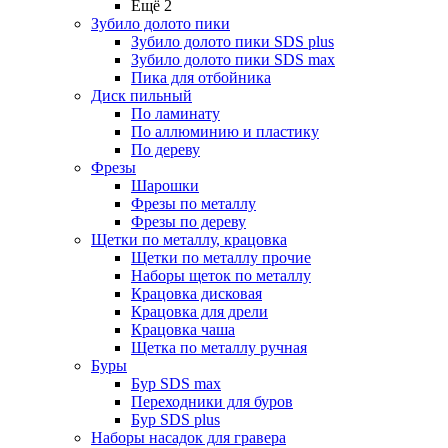
Ещё 2
Зубило долото пики
Зубило долото пики SDS plus
Зубило долото пики SDS max
Пика для отбойника
Диск пильный
По ламинату
По аллюминию и пластику
По дереву
Фрезы
Шарошки
Фрезы по металлу
Фрезы по дереву
Щетки по металлу, крацовка
Щетки по металлу прочие
Наборы щеток по металлу
Крацовка дисковая
Крацовка для дрели
Крацовка чаша
Щетка по металлу ручная
Буры
Бур SDS max
Переходники для буров
Бур SDS plus
Наборы насадок для гравера