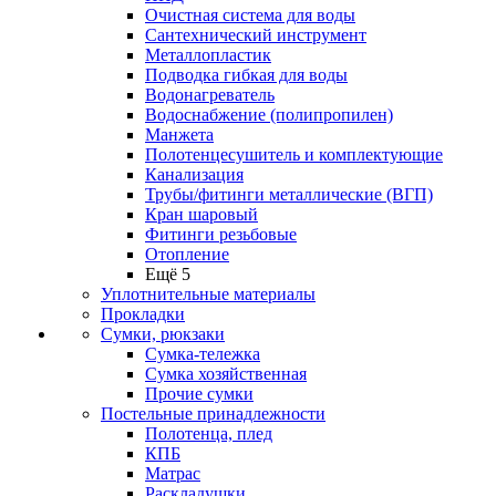
Очистная система для воды
Сантехнический инструмент
Металлопластик
Подводка гибкая для воды
Водонагреватель
Водоснабжение (полипропилен)
Манжета
Полотенцесушитель и комплектующие
Канализация
Трубы/фитинги металлические (ВГП)
Кран шаровый
Фитинги резьбовые
Отопление
Ещё 5
Уплотнительные материалы
Прокладки
Сумки, рюкзаки
Сумка-тележка
Сумка хозяйственная
Прочие сумки
Постельные принадлежности
Полотенца, плед
КПБ
Матрас
Раскладушки