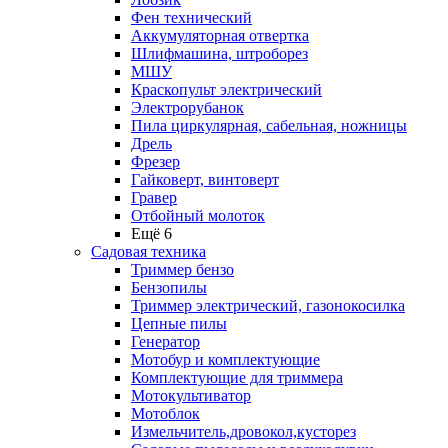
Фен технический
Аккумуляторная отвертка
Шлифмашина, штроборез
МШУ
Краскопульт электрический
Электрорубанок
Пила циркулярная, сабельная, ножницы
Дрель
Фрезер
Гайковерт, винтоверт
Гравер
Отбойный молоток
Ещё 6
Садовая техника
Триммер бензо
Бензопилы
Триммер электрический, газонокосилка
Цепные пилы
Генератор
Мотобур и комплектующие
Комплектующие для триммера
Мотокультиватор
Мотоблок
Измельчитель,дровокол,кусторез