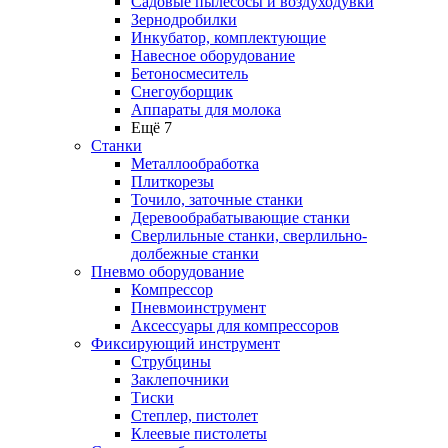
Садовые пылесосы и воздуходувки
Зернодробилки
Инкубатор, комплектующие
Навесное оборудование
Бетоносмеситель
Снегоуборщик
Аппараты для молока
Ещё 7
Станки
Металлообработка
Плиткорезы
Точило, заточные станки
Деревообрабатывающие станки
Сверлильные станки, сверлильно-
долбежные станки
Пневмо оборудование
Компрессор
Пневмоинструмент
Аксессуары для компрессоров
Фиксирующий инструмент
Струбцины
Заклепочники
Тиски
Степлер, пистолет
Клеевые пистолеты