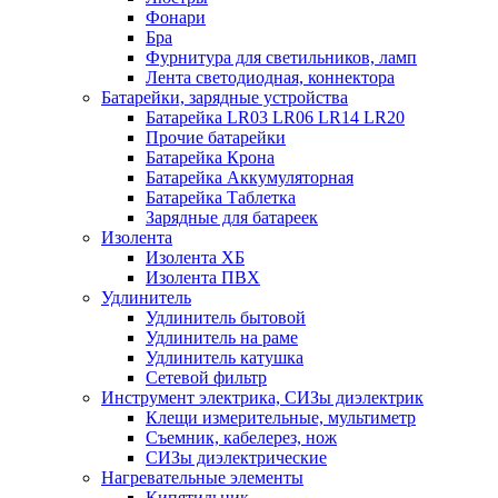
Фонари
Бра
Фурнитура для светильников, ламп
Лента светодиодная, коннектора
Батарейки, зарядные устройства
Батарейка LR03 LR06 LR14 LR20
Прочие батарейки
Батарейка Крона
Батарейка Аккумуляторная
Батарейка Таблетка
Зарядные для батареек
Изолента
Изолента ХБ
Изолента ПВХ
Удлинитель
Удлинитель бытовой
Удлинитель на раме
Удлинитель катушка
Сетевой фильтр
Инструмент электрика, СИЗы диэлектрик
Клещи измерительные, мультиметр
Съемник, кабелерез, нож
СИЗы диэлектрические
Нагревательные элементы
Кипятильник