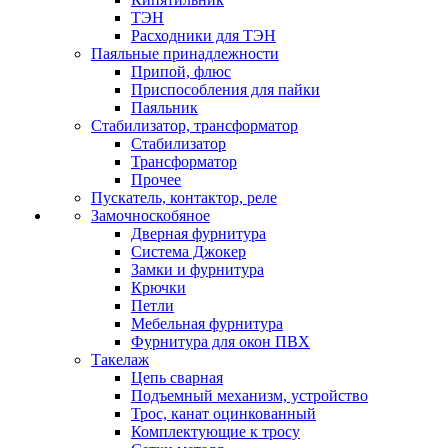
ТЭН
Расходники для ТЭН
Паяльные принадлежности
Припой, флюс
Приспособления для пайки
Паяльник
Стабилизатор, трансформатор
Стабилизатор
Трансформатор
Прочее
Пускатель, контактор, реле
Замочноскобяное
Дверная фурнитура
Система Джокер
Замки и фурнитура
Крючки
Петли
Мебельная фурнитура
Фурнитура для окон ПВХ
Такелаж
Цепь сварная
Подъемный механизм, устройство
Трос, канат оцинкованный
Комплектующие к тросу