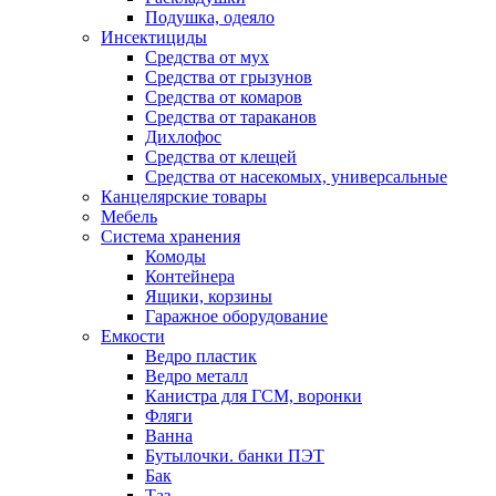
Подушка, одеяло
Инсектициды
Средства от мух
Средства от грызунов
Средства от комаров
Средства от тараканов
Дихлофос
Средства от клещей
Средства от насекомых, универсальные
Канцелярские товары
Мебель
Система хранения
Комоды
Контейнера
Ящики, корзины
Гаражное оборудование
Емкости
Ведро пластик
Ведро металл
Канистра для ГСМ, воронки
Фляги
Ванна
Бутылочки. банки ПЭТ
Бак
Таз