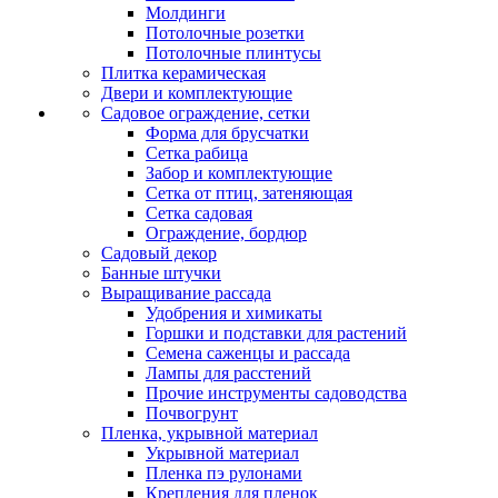
Молдинги
Потолочные розетки
Потолочные плинтусы
Плитка керамическая
Двери и комплектующие
Садовое ограждение, сетки
Форма для брусчатки
Сетка рабица
Забор и комплектующие
Сетка от птиц, затеняющая
Сетка садовая
Ограждение, бордюр
Садовый декор
Банные штучки
Выращивание рассада
Удобрения и химикаты
Горшки и подставки для растений
Семена саженцы и рассада
Лампы для расстений
Прочие инструменты садоводства
Почвогрунт
Пленка, укрывной материал
Укрывной материал
Пленка пэ рулонами
Крепления для пленок