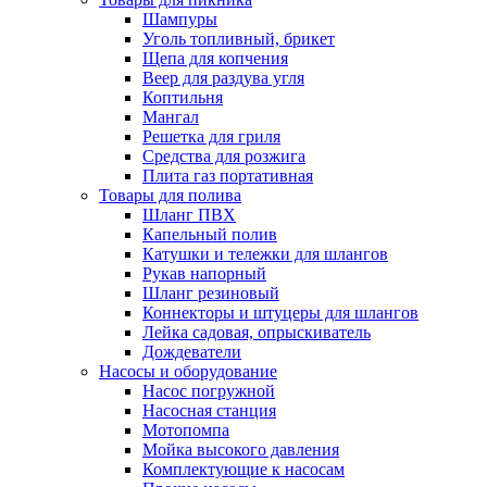
Шампуры
Уголь топливный, брикет
Щепа для копчения
Веер для раздува угля
Коптильня
Мангал
Решетка для гриля
Средства для розжига
Плита газ портативная
Товары для полива
Шланг ПВХ
Капельный полив
Катушки и тележки для шлангов
Рукав напорный
Шланг резиновый
Коннекторы и штуцеры для шлангов
Лейка садовая, опрыскиватель
Дождеватели
Насосы и оборудование
Насос погружной
Насосная станция
Мотопомпа
Мойка высокого давления
Комплектующие к насосам