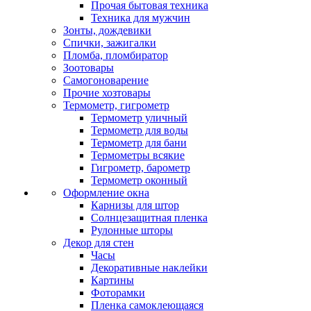
Прочая бытовая техника
Техника для мужчин
Зонты, дождевики
Спички, зажигалки
Пломба, пломбиратор
Зоотовары
Самогоноварение
Прочие хозтовары
Термометр, гигрометр
Термометр уличный
Термометр для воды
Термометр для бани
Термометры всякие
Гигрометр, барометр
Термометр оконный
Оформление окна
Карнизы для штор
Солнцезащитная пленка
Рулонные шторы
Декор для стен
Часы
Декоративные наклейки
Картины
Фоторамки
Пленка самоклеющаяся