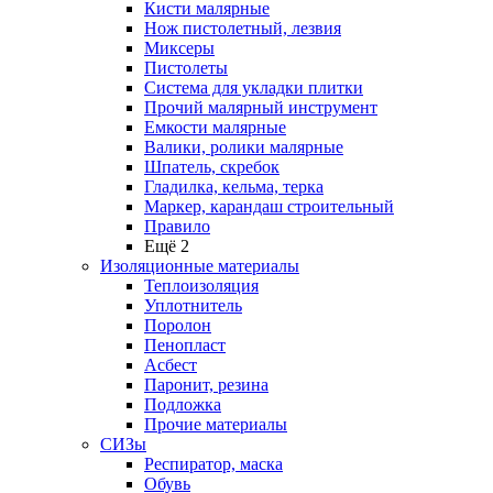
Кисти малярные
Нож пистолетный, лезвия
Миксеры
Пистолеты
Система для укладки плитки
Прочий малярный инструмент
Емкости малярные
Валики, ролики малярные
Шпатель, скребок
Гладилка, кельма, терка
Маркер, карандаш строительный
Правило
Ещё 2
Изоляционные материалы
Теплоизоляция
Уплотнитель
Поролон
Пенопласт
Асбест
Паронит, резина
Подложка
Прочие материалы
СИЗы
Респиратор, маска
Обувь