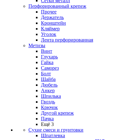
Сетки металл
Перфорированный крепеж
Прочее
Держатель
Кронштейн
Кляймер
Уголок
Лента перфорированная
Метизы
Винт
Глухарь
Гайка
Саморез
Болт
Шайба
Дюбель
Анкер
Шпилька
Гвоздь
Крючок
Другой крепеж
Пачка
Ещё 3
Сухие смеси и грунтовки
Шпатлевка