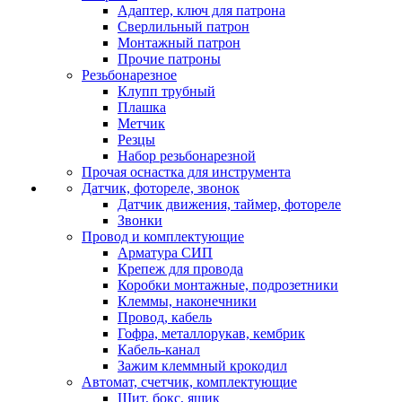
Адаптер, ключ для патрона
Сверлильный патрон
Монтажный патрон
Прочие патроны
Резьбонарезное
Клупп трубный
Плашка
Метчик
Резцы
Набор резьбонарезной
Прочая оснастка для инструмента
Датчик, фотореле, звонок
Датчик движения, таймер, фотореле
Звонки
Провод и комплектующие
Арматура СИП
Крепеж для провода
Коробки монтажные, подрозетники
Клеммы, наконечники
Провод, кабель
Гофра, металлорукав, кембрик
Кабель-канал
Зажим клеммный крокодил
Автомат, счетчик, комплектующие
Щит, бокс, ящик