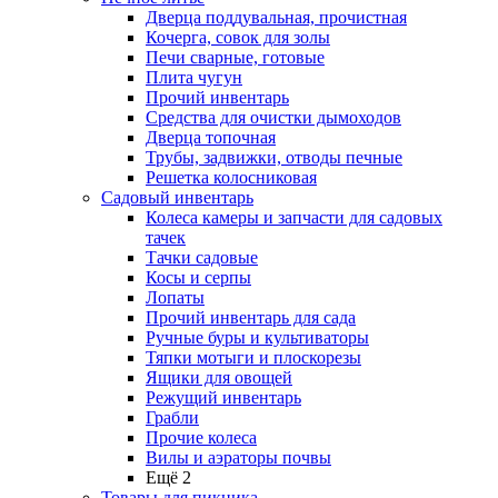
Дверца поддувальная, прочистная
Кочерга, совок для золы
Печи сварные, готовые
Плита чугун
Прочий инвентарь
Средства для очистки дымоходов
Дверца топочная
Трубы, задвижки, отводы печные
Решетка колосниковая
Садовый инвентарь
Колеса камеры и запчасти для садовых
тачек
Тачки садовые
Косы и серпы
Лопаты
Прочий инвентарь для сада
Ручные буры и культиваторы
Тяпки мотыги и плоскорезы
Ящики для овощей
Режущий инвентарь
Грабли
Прочие колеса
Вилы и аэраторы почвы
Ещё 2
Товары для пикника