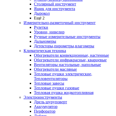
Столярный инструмент
Ящик для инструмента
Дырокол
Ещё 2
Измерительно-разметочный инструмент
Рулетки
Уровни, нивелир
Ручные измерительные инструменты
Дальномеры
Детекторы,пирометры,влагомеры
Климатическая техника
Обогреватели конвекционные, настенные
Обогреватели инфракрасные, кварцевые
Вентиляторы настольные, напольные
Обогреватели масляные
Тепловые пушки электрические,
Тепловентиляторы
Тепловые завесы
Тепловые пушки газовые
Тепловая пушка жидкотопливная
Электроинструменты
Дрель шуруповерт
Аккумулятор
Перфоратор
Лобзик