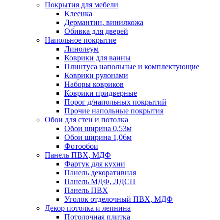
Покрытия для мебели
Клеенка
Дермантин, винилкожа
Обивка для дверей
Напольное покрытие
Линолеум
Коврики для ванны
Плинтуса напольные и комплектующие
Коврики рулонами
Наборы ковриков
Коврики придверные
Порог д/напольных покрытий
Прочие напольные покрытия
Обои для стен и потолка
Обои ширина 0,53м
Обои ширина 1,06м
Фотообои
Панель ПВХ, МДФ
Фартук для кухни
Панель декоративная
Панель МДФ, ЛДСП
Панель ПВХ
Уголок отделочный ПВХ, МДФ
Декор потолка и лепнина
Потолочная плитка