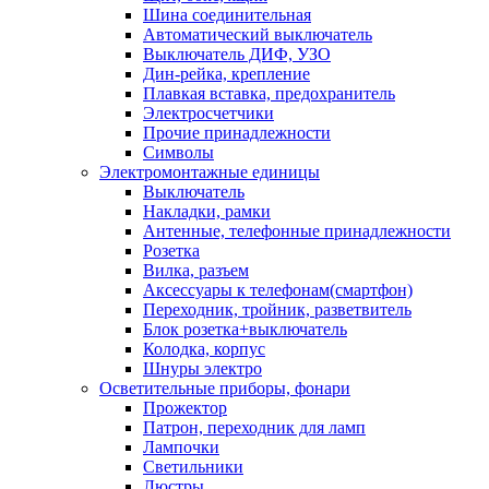
Шина соединительная
Автоматический выключатель
Выключатель ДИФ, УЗО
Дин-рейка, крепление
Плавкая вставка, предохранитель
Электросчетчики
Прочие принадлежности
Символы
Электромонтажные единицы
Выключатель
Накладки, рамки
Антенные, телефонные принадлежности
Розетка
Вилка, разъем
Аксессуары к телефонам(смартфон)
Переходник, тройник, разветвитель
Блок розетка+выключатель
Колодка, корпус
Шнуры электро
Осветительные приборы, фонари
Прожектор
Патрон, переходник для ламп
Лампочки
Светильники
Люстры