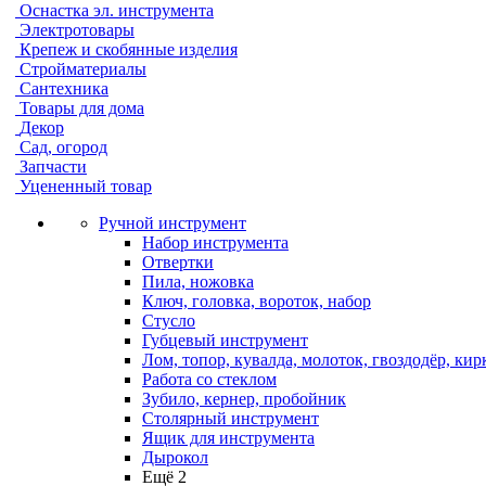
Оснастка эл. инструмента
Электротовары
Крепеж и скобянные изделия
Стройматериалы
Сантехника
Товары для дома
Декор
Сад, огород
Запчасти
Уцененный товар
Ручной инструмент
Набор инструмента
Отвертки
Пила, ножовка
Ключ, головка, вороток, набор
Стусло
Губцевый инструмент
Лом, топор, кувалда, молоток, гвоздодёр, кир
Работа со стеклом
Зубило, кернер, пробойник
Столярный инструмент
Ящик для инструмента
Дырокол
Ещё 2