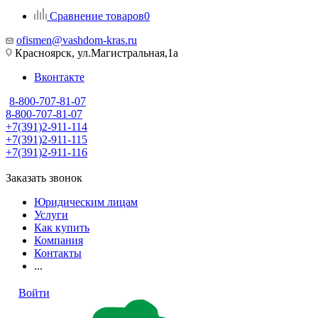
Сравнение товаров
0
ofismen@vashdom-kras.ru
Красноярск, ул.Магистральная,1а
Вконтакте
8-800-707-81-07
8-800-707-81-07
+7(391)2-911-114
+7(391)2-911-115
+7(391)2-911-116
Заказать звонок
Юридическим лицам
Услуги
Как купить
Компания
Контакты
...
Войти