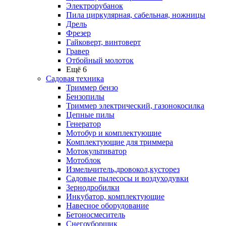
Электрорубанок
Пила циркулярная, сабельная, ножницы
Дрель
Фрезер
Гайковерт, винтоверт
Гравер
Отбойный молоток
Ещё 6
Садовая техника
Триммер бензо
Бензопилы
Триммер электрический, газонокосилка
Цепные пилы
Генератор
Мотобур и комплектующие
Комплектующие для триммера
Мотокультиватор
Мотоблок
Измельчитель,дровокол,кусторез
Садовые пылесосы и воздуходувки
Зернодробилки
Инкубатор, комплектующие
Навесное оборудование
Бетоносмеситель
Снегоуборщик