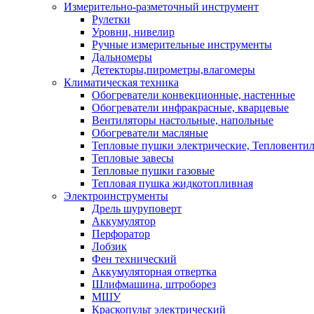
Измерительно-разметочный инструмент
Рулетки
Уровни, нивелир
Ручные измерительные инструменты
Дальномеры
Детекторы,пирометры,влагомеры
Климатическая техника
Обогреватели конвекционные, настенные
Обогреватели инфракрасные, кварцевые
Вентиляторы настольные, напольные
Обогреватели масляные
Тепловые пушки электрические, Тепловенти
Тепловые завесы
Тепловые пушки газовые
Тепловая пушка жидкотопливная
Электроинструменты
Дрель шуруповерт
Аккумулятор
Перфоратор
Лобзик
Фен технический
Аккумуляторная отвертка
Шлифмашина, штроборез
МШУ
Краскопульт электрический