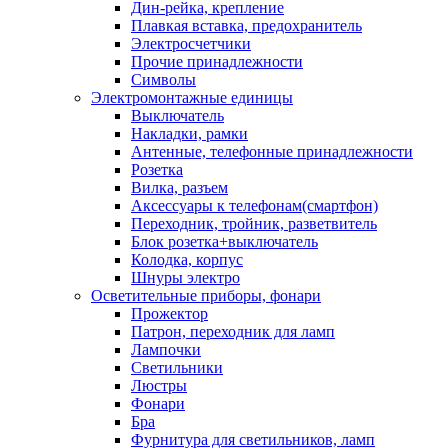
Дин-рейка, крепление
Плавкая вставка, предохранитель
Электросчетчики
Прочие принадлежности
Символы
Электромонтажные единицы
Выключатель
Накладки, рамки
Антенные, телефонные принадлежности
Розетка
Вилка, разъем
Аксессуары к телефонам(смартфон)
Переходник, тройник, разветвитель
Блок розетка+выключатель
Колодка, корпус
Шнуры электро
Осветительные приборы, фонари
Прожектор
Патрон, переходник для ламп
Лампочки
Светильники
Люстры
Фонари
Бра
Фурнитура для светильников, ламп