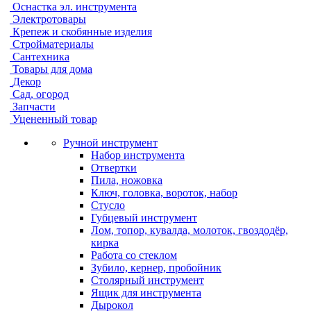
Оснастка эл. инструмента
Электротовары
Крепеж и скобянные изделия
Стройматериалы
Сантехника
Товары для дома
Декор
Сад, огород
Запчасти
Уцененный товар
Ручной инструмент
Набор инструмента
Отвертки
Пила, ножовка
Ключ, головка, вороток, набор
Стусло
Губцевый инструмент
Лом, топор, кувалда, молоток, гвоздодёр,
кирка
Работа со стеклом
Зубило, кернер, пробойник
Столярный инструмент
Ящик для инструмента
Дырокол