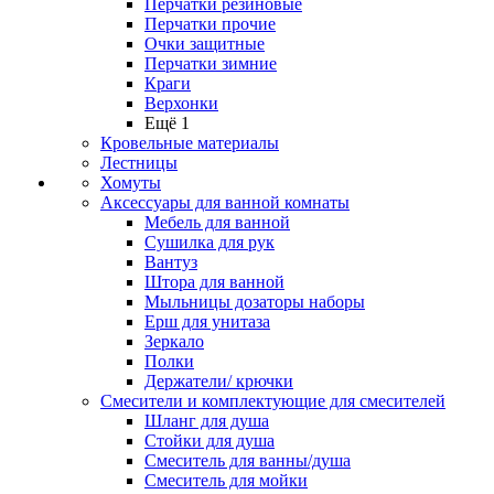
Перчатки резиновые
Перчатки прочие
Очки защитные
Перчатки зимние
Краги
Верхонки
Ещё 1
Кровельные материалы
Лестницы
Хомуты
Аксессуары для ванной комнаты
Мебель для ванной
Сушилка для рук
Вантуз
Штора для ванной
Мыльницы дозаторы наборы
Ерш для унитаза
Зеркало
Полки
Держатели/ крючки
Смесители и комплектующие для смесителей
Шланг для душа
Стойки для душа
Смеситель для ванны/душа
Смеситель для мойки