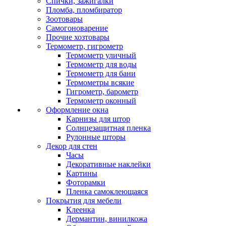
Спички, зажигалки
Пломба, пломбиратор
Зоотовары
Самогоноварение
Прочие хозтовары
Термометр, гигрометр
Термометр уличный
Термометр для воды
Термометр для бани
Термометры всякие
Гигрометр, барометр
Термометр оконный
Оформление окна
Карнизы для штор
Солнцезащитная пленка
Рулонные шторы
Декор для стен
Часы
Декоративные наклейки
Картины
Фоторамки
Пленка самоклеющаяся
Покрытия для мебели
Клеенка
Дермантин, винилкожа