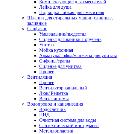
Комплектующие для смесителей
Лейка для душа
Подводка гибкая для смесителя
Шланги для стиральных машин сливные,
заливные
Санфаянс
Умывальник/пьедестал
Сиденья для ванны/ Поручень
Унитаз
Мойка кухонная
Арматура/гофра/манжеты для унитаза
Сифоны/трапы
Сиденье для унитаза
Прочее
Вентиляция
Прочее
Вентилятор канальный
Люк/ Решетка
Вент. системы
Водопровод и канализация
Водосчетчик
ПНД
Очистная система для воды
Сантехнический инструмент
Металлопластик