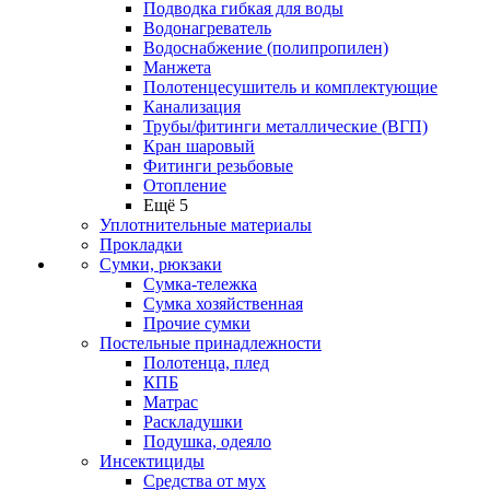
Подводка гибкая для воды
Водонагреватель
Водоснабжение (полипропилен)
Манжета
Полотенцесушитель и комплектующие
Канализация
Трубы/фитинги металлические (ВГП)
Кран шаровый
Фитинги резьбовые
Отопление
Ещё 5
Уплотнительные материалы
Прокладки
Сумки, рюкзаки
Сумка-тележка
Сумка хозяйственная
Прочие сумки
Постельные принадлежности
Полотенца, плед
КПБ
Матрас
Раскладушки
Подушка, одеяло
Инсектициды
Средства от мух