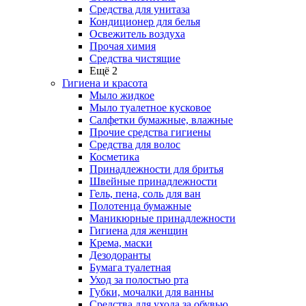
Средства для унитаза
Кондиционер для белья
Освежитель воздуха
Прочая химия
Средства чистящие
Ещё 2
Гигиена и красота
Мыло жидкое
Мыло туалетное кусковое
Салфетки бумажные, влажные
Прочие средства гигиены
Средства для волос
Косметика
Принадлежности для бритья
Швейные принадлежности
Гель, пена, соль для ван
Полотенца бумажные
Маникюрные принадлежности
Гигиена для женщин
Крема, маски
Дезодоранты
Бумага туалетная
Уход за полостью рта
Губки, мочалки для ванны
Средства для ухода за обувью