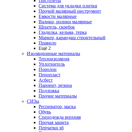
Пистолеты
Система для укладки плитки
Прочий малярный инструмент
Емкости малярные
Валики, ролики малярные
Шпатель, скребок
Гладилка, кельма, терка
Маркер, карандаш строительный
Правило
Ещё 2
Изоляционные материалы
Теплоизоляция
Уплотнитель
Поролон
Пенопласт
Асбест
Паронит, резина
Подложка
Прочие материалы
СИЗы
Респиратор, маска
Обувь
Спецодежда верхняя
Прочая защита
Перчатки хб