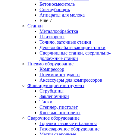
Бетоносмеситель
Снегоуборщик
Аппараты для молока
Ещё 7
Станки
Металлообработка
Плиткорезы
Точило, заточные станки
Деревообрабатывающие станки
Сверлильные станки, сверлильно-
долбежные станки
Пневмо оборудование
Компрессор
Пневмоинструмент
Аксессуары для компрессоров
Фиксирующий инструмент
Струбцины
Заклепочники
Тиски
Степлер, пистолет
Клеевые пистолеты
Сварочное оборудование
Горелки газовые и баллоны
Газосварочное оборудование
Маски сварочные