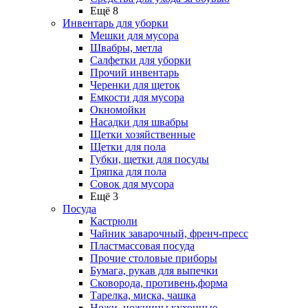
Ещё 8
Инвентарь для уборки
Мешки для мусора
Швабры, метла
Салфетки для уборки
Прочий инвентарь
Черенки для щеток
Емкости для мусора
Окномойки
Насадки для швабры
Щетки хозяйственные
Щетки для пола
Губки, щетки для посуды
Тряпка для пола
Совок для мусора
Ещё 3
Посуда
Кастрюли
Чайник заварочный, френч-пресс
Пластмассовая посуда
Прочие столовые приборы
Бумага, рукав для выпечки
Сковорода, противень,форма
Тарелка, миска, чашка
Ножи, ножницы кухонные