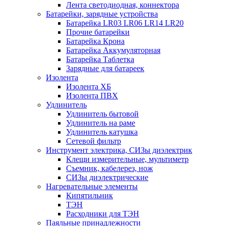
Лента светодиодная, коннектора
Батарейки, зарядные устройства
Батарейка LR03 LR06 LR14 LR20
Прочие батарейки
Батарейка Крона
Батарейка Аккумуляторная
Батарейка Таблетка
Зарядные для батареек
Изолента
Изолента ХБ
Изолента ПВХ
Удлинитель
Удлинитель бытовой
Удлинитель на раме
Удлинитель катушка
Сетевой фильтр
Инструмент электрика, СИЗы диэлектрик
Клещи измерительные, мультиметр
Съемник, кабелерез, нож
СИЗы диэлектрические
Нагревательные элементы
Кипятильник
ТЭН
Расходники для ТЭН
Паяльные принадлежности