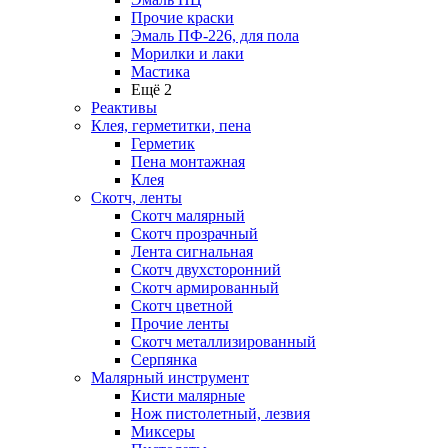
Прочие краски
Эмаль ПФ-226, для пола
Морилки и лаки
Мастика
Ещё 2
Реактивы
Клея, герметитки, пена
Герметик
Пена монтажная
Клея
Скотч, ленты
Скотч малярный
Скотч прозрачный
Лента сигнальная
Скотч двухсторонний
Скотч армированный
Скотч цветной
Прочие ленты
Скотч металлизированный
Серпянка
Малярный инструмент
Кисти малярные
Нож пистолетный, лезвия
Миксеры