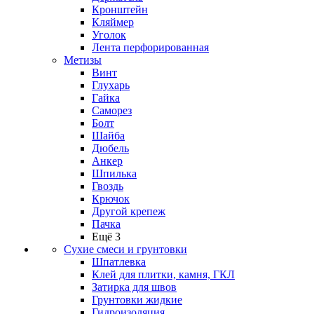
Кронштейн
Кляймер
Уголок
Лента перфорированная
Метизы
Винт
Глухарь
Гайка
Саморез
Болт
Шайба
Дюбель
Анкер
Шпилька
Гвоздь
Крючок
Другой крепеж
Пачка
Ещё 3
Сухие смеси и грунтовки
Шпатлевка
Клей для плитки, камня, ГКЛ
Затирка для швов
Грунтовки жидкие
Гидроизоляция