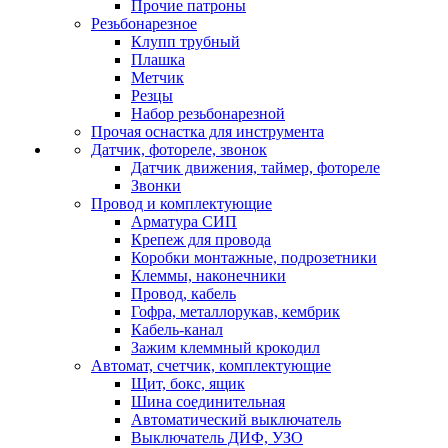
Прочие патроны
Резьбонарезное
Клупп трубный
Плашка
Метчик
Резцы
Набор резьбонарезной
Прочая оснастка для инструмента
Датчик, фотореле, звонок
Датчик движения, таймер, фотореле
Звонки
Провод и комплектующие
Арматура СИП
Крепеж для провода
Коробки монтажные, подрозетники
Клеммы, наконечники
Провод, кабель
Гофра, металлорукав, кембрик
Кабель-канал
Зажим клеммный крокодил
Автомат, счетчик, комплектующие
Щит, бокс, ящик
Шина соединительная
Автоматический выключатель
Выключатель ДИФ, УЗО