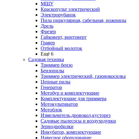
МШУ
Краскопульт электрический
Электрорубанок
Пила циркулярная, сабельная, ножницы
Дрель
Фрезер
Гайковерт, винтоверт
Гравер
Отбойный молоток
Ещё 6
Садовая техника
Триммер бензо
Бензопилы
Триммер электрический, газонокосилка
Цепные пилы
Генератор
Мотобур и комплектующие
Комплектующие для триммера
Мотокультиватор
Мотоблок
Измельчитель,дровокол,кусторез
Садовые пылесосы и воздуходувки
Зернодробилки
Инкубатор, комплектующие
Навесное оборудование