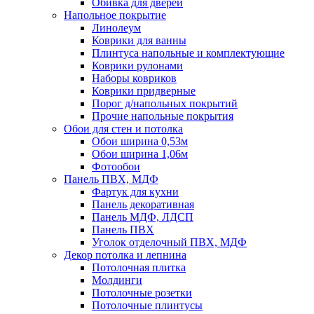
Обивка для дверей
Напольное покрытие
Линолеум
Коврики для ванны
Плинтуса напольные и комплектующие
Коврики рулонами
Наборы ковриков
Коврики придверные
Порог д/напольных покрытий
Прочие напольные покрытия
Обои для стен и потолка
Обои ширина 0,53м
Обои ширина 1,06м
Фотообои
Панель ПВХ, МДФ
Фартук для кухни
Панель декоративная
Панель МДФ, ЛДСП
Панель ПВХ
Уголок отделочный ПВХ, МДФ
Декор потолка и лепнина
Потолочная плитка
Молдинги
Потолочные розетки
Потолочные плинтусы