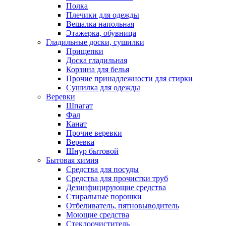
Полка
Плечики для одежды
Вешалка напольная
Этажерка, обувница
Гладильные доски, сушилки
Прищепки
Доска гладильная
Корзина для белья
Прочие принадлежности для стирки
Сушилка для одежды
Веревки
Шпагат
Фал
Канат
Прочие веревки
Веревка
Шнур бытовой
Бытовая химия
Средства для посуды
Средства для прочистки труб
Дезинфицирующие средства
Стиральные порошки
Отбеливатель, пятновыводитель
Моющие средства
Стеклоочиститель