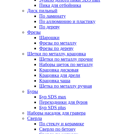
Пика для отбойника
Диск пильный
По ламинату
По аллюминию и пластику
По дереву
Фрезы
Шарошки
Фрезы по металлу
Фрезы по дереву
Щетки по металлу, крацовка
Щетки по металлу прочие
Наборы щеток по металлу
Крацовка дисковая
Крацовка для дрели
Крацовка чаша
Щетка по металлу ручная
Буры
Бур SDS max
Переходники для буров
Бур SDS plus
Наборы насадок для гравера
Сверла
По стеклу и керамике
Сверло по бетону