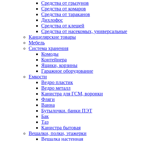
Средства от грызунов
Средства от комаров
Средства от тараканов
Дихлофос
Средства от клещей
Средства от насекомых, универсальные
Канцелярские товары
Мебель
Система хранения
Комоды
Контейнера
Ящики, корзины
Гаражное оборудование
Емкости
Ведро пластик
Ведро металл
Канистра для ГСМ, воронки
Фляги
Ванна
Бутылочки. банки ПЭТ
Бак
Таз
Канистра бытовая
Вешалки, полки, этажерки
Вешалка настенная