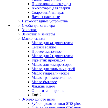
Проволока и электроды
Аксессуары для сварки
Сварочный аппарат
Лампы паяльные
Пуско-зарядные устройства
Скобы для степлера
Заклепки
Зенковки и зенкеры
Масло, смазка
Масло для 4т двигателей
Смазки всякие
Прочее смазочное
Масло для 2т двигателей
Герметик прокладка
Масло для компрессоров
Масло для пильных цепей
Масло гидравлическое
Масло трансмиссионное
Масло бытовое
Жидкий ключ
Очистители прочие
Ещё 2
Зубило долото пики
Зубило долото пики SDS plus
Зубило долото пики SDS max