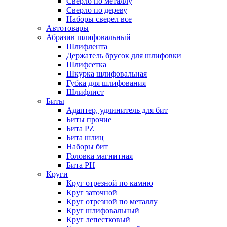
Сверло по металлу
Сверло по дереву
Наборы сверел все
Автотовары
Абразив шлифовальный
Шлифлента
Держатель брусок для шлифовки
Шлифсетка
Шкурка шлифовальная
Губка для шлифования
Шлифлист
Биты
Адаптер, удлинитель для бит
Биты прочие
Бита PZ
Бита шлиц
Наборы бит
Головка магнитная
Бита PH
Круги
Круг отрезной по камню
Круг заточной
Круг отрезной по металлу
Круг шлифовальный
Круг лепестковый