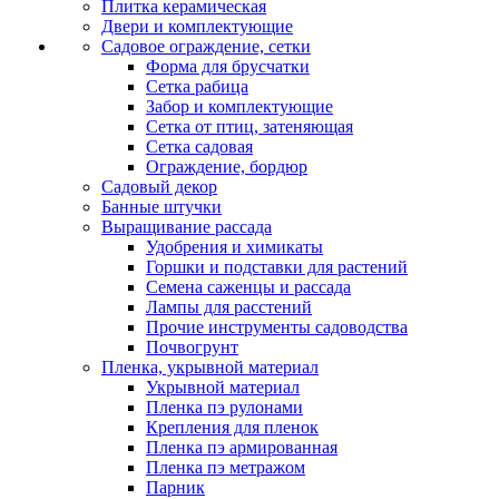
Плитка керамическая
Двери и комплектующие
Садовое ограждение, сетки
Форма для брусчатки
Сетка рабица
Забор и комплектующие
Сетка от птиц, затеняющая
Сетка садовая
Ограждение, бордюр
Садовый декор
Банные штучки
Выращивание рассада
Удобрения и химикаты
Горшки и подставки для растений
Семена саженцы и рассада
Лампы для расстений
Прочие инструменты садоводства
Почвогрунт
Пленка, укрывной материал
Укрывной материал
Пленка пэ рулонами
Крепления для пленок
Пленка пэ армированная
Пленка пэ метражом
Парник