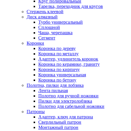
Круг полировальный
Тарелка, переходник для кругов
Стержень клеевой
Диск алмазный
Турбо универсальный
Сплошной
Чаша, черепашка
Сегмент
Коронки
Коронка по дереву
Коронка по металлу
Адаптер, удлинитель коронок
Коронка по керамике, граниту
Коронка по кирпичу
Коронка универсальная
Коронка по бетону
Полотна, пилки для лобзика
Лента пильная
Полотно для ручной ножовки
Пилки для электролобзика
Полотно для сабельной ножовки
Патроны
Адаптер, ключ для патрона
Сверлильный патрон
Монтажный патрон