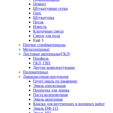
Цемент
Штукатурные сетки
Гипс
Штукатурка
Песок
Известь
Кладочные смеси
Смеси для пола
Ещё 3
Прочие стройматериалы
Металлопрокат
Листовые материалы(ГКЛ)
Профиль
ГКЛ, ГВЛ
Другие комплектующие
Пиломатериал
Лакокрасочная продукция
Грунт-эмаль по ржавчине
Эмаль аэрозольная
Пропитка для дерева
Паста колеровочная
Эмаль акриловая
Краски для внутренних и внешних работ
Эмаль ПФ-115
Эмаль НЦ