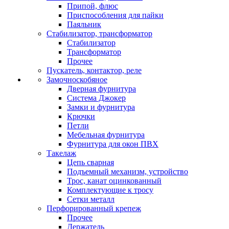
Припой, флюс
Приспособления для пайки
Паяльник
Стабилизатор, трансформатор
Стабилизатор
Трансформатор
Прочее
Пускатель, контактор, реле
Замочноскобяное
Дверная фурнитура
Система Джокер
Замки и фурнитура
Крючки
Петли
Мебельная фурнитура
Фурнитура для окон ПВХ
Такелаж
Цепь сварная
Подъемный механизм, устройство
Трос, канат оцинкованный
Комплектующие к тросу
Сетки металл
Перфорированный крепеж
Прочее
Держатель