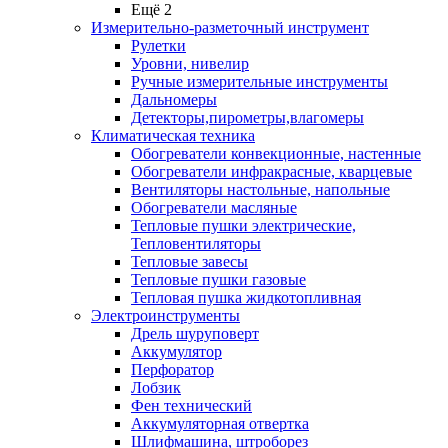
Ещё 2
Измерительно-разметочный инструмент
Рулетки
Уровни, нивелир
Ручные измерительные инструменты
Дальномеры
Детекторы,пирометры,влагомеры
Климатическая техника
Обогреватели конвекционные, настенные
Обогреватели инфракрасные, кварцевые
Вентиляторы настольные, напольные
Обогреватели масляные
Тепловые пушки электрические,
Тепловентиляторы
Тепловые завесы
Тепловые пушки газовые
Тепловая пушка жидкотопливная
Электроинструменты
Дрель шуруповерт
Аккумулятор
Перфоратор
Лобзик
Фен технический
Аккумуляторная отвертка
Шлифмашина, штроборез