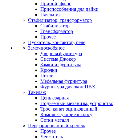
Припой, флюс
Приспособления для пайки
Паяльник
Стабилизатор, трансформатор
Стабилизатор
Трансформатор
Прочее
Пускатель, контактор, реле
Замочноскобяное
Дверная фурнитура
Система Джокер
Замки и фурнитура
Крючки
Петли
Мебельная фурнитура
Фурнитура для окон ПВХ
Такелаж
Цепь сварная
Подъемный механизм, устройство
Трос, канат оцинкованный
Комплектующие к тросу
Сетки металл
Перфорированный крепеж
Прочее
Держатель