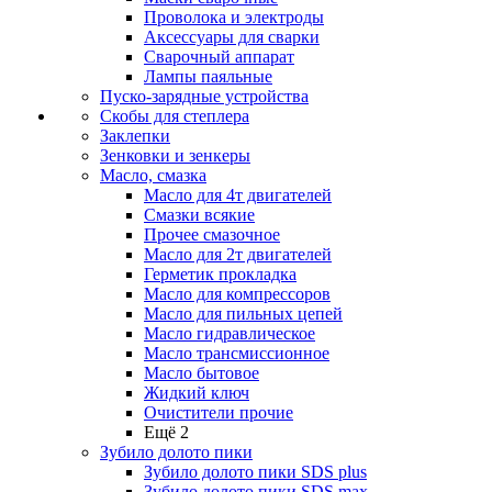
Проволока и электроды
Аксессуары для сварки
Сварочный аппарат
Лампы паяльные
Пуско-зарядные устройства
Скобы для степлера
Заклепки
Зенковки и зенкеры
Масло, смазка
Масло для 4т двигателей
Смазки всякие
Прочее смазочное
Масло для 2т двигателей
Герметик прокладка
Масло для компрессоров
Масло для пильных цепей
Масло гидравлическое
Масло трансмиссионное
Масло бытовое
Жидкий ключ
Очистители прочие
Ещё 2
Зубило долото пики
Зубило долото пики SDS plus
Зубило долото пики SDS max