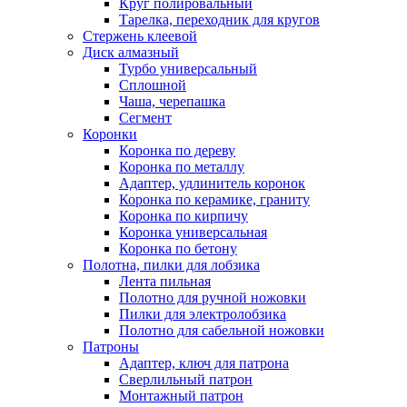
Круг полировальный
Тарелка, переходник для кругов
Стержень клеевой
Диск алмазный
Турбо универсальный
Сплошной
Чаша, черепашка
Сегмент
Коронки
Коронка по дереву
Коронка по металлу
Адаптер, удлинитель коронок
Коронка по керамике, граниту
Коронка по кирпичу
Коронка универсальная
Коронка по бетону
Полотна, пилки для лобзика
Лента пильная
Полотно для ручной ножовки
Пилки для электролобзика
Полотно для сабельной ножовки
Патроны
Адаптер, ключ для патрона
Сверлильный патрон
Монтажный патрон