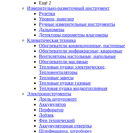
Ещё 2
Измерительно-разметочный инструмент
Рулетки
Уровни, нивелир
Ручные измерительные инструменты
Дальномеры
Детекторы,пирометры,влагомеры
Климатическая техника
Обогреватели конвекционные, настенные
Обогреватели инфракрасные, кварцевые
Вентиляторы настольные, напольные
Обогреватели масляные
Тепловые пушки электрические,
Тепловентиляторы
Тепловые завесы
Тепловые пушки газовые
Тепловая пушка жидкотопливная
Электроинструменты
Дрель шуруповерт
Аккумулятор
Перфоратор
Лобзик
Фен технический
Аккумуляторная отвертка
Шлифмашина, штроборез