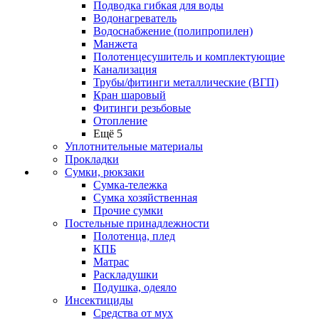
Подводка гибкая для воды
Водонагреватель
Водоснабжение (полипропилен)
Манжета
Полотенцесушитель и комплектующие
Канализация
Трубы/фитинги металлические (ВГП)
Кран шаровый
Фитинги резьбовые
Отопление
Ещё 5
Уплотнительные материалы
Прокладки
Сумки, рюкзаки
Сумка-тележка
Сумка хозяйственная
Прочие сумки
Постельные принадлежности
Полотенца, плед
КПБ
Матрас
Раскладушки
Подушка, одеяло
Инсектициды
Средства от мух