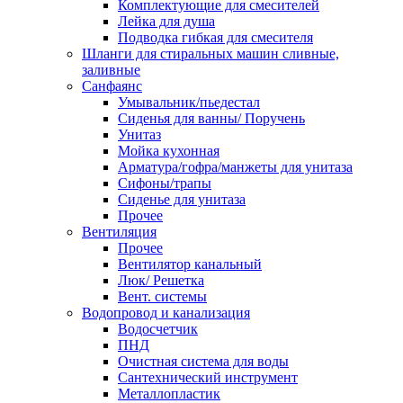
Комплектующие для смесителей
Лейка для душа
Подводка гибкая для смесителя
Шланги для стиральных машин сливные,
заливные
Санфаянс
Умывальник/пьедестал
Сиденья для ванны/ Поручень
Унитаз
Мойка кухонная
Арматура/гофра/манжеты для унитаза
Сифоны/трапы
Сиденье для унитаза
Прочее
Вентиляция
Прочее
Вентилятор канальный
Люк/ Решетка
Вент. системы
Водопровод и канализация
Водосчетчик
ПНД
Очистная система для воды
Сантехнический инструмент
Металлопластик