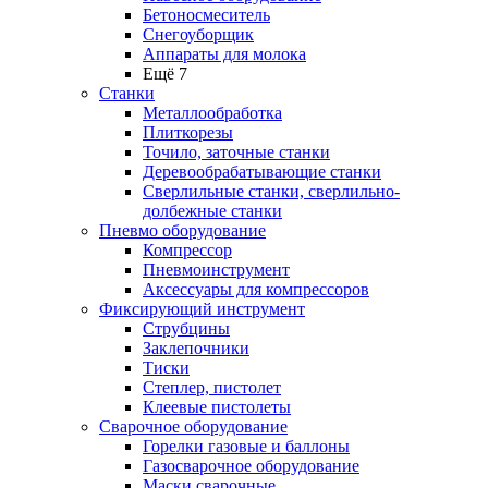
Бетоносмеситель
Снегоуборщик
Аппараты для молока
Ещё 7
Станки
Металлообработка
Плиткорезы
Точило, заточные станки
Деревообрабатывающие станки
Сверлильные станки, сверлильно-
долбежные станки
Пневмо оборудование
Компрессор
Пневмоинструмент
Аксессуары для компрессоров
Фиксирующий инструмент
Струбцины
Заклепочники
Тиски
Степлер, пистолет
Клеевые пистолеты
Сварочное оборудование
Горелки газовые и баллоны
Газосварочное оборудование
Маски сварочные