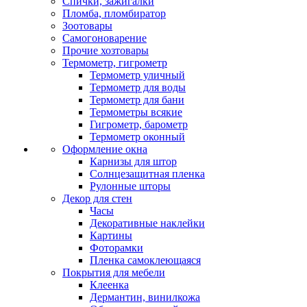
Спички, зажигалки
Пломба, пломбиратор
Зоотовары
Самогоноварение
Прочие хозтовары
Термометр, гигрометр
Термометр уличный
Термометр для воды
Термометр для бани
Термометры всякие
Гигрометр, барометр
Термометр оконный
Оформление окна
Карнизы для штор
Солнцезащитная пленка
Рулонные шторы
Декор для стен
Часы
Декоративные наклейки
Картины
Фоторамки
Пленка самоклеющаяся
Покрытия для мебели
Клеенка
Дермантин, винилкожа