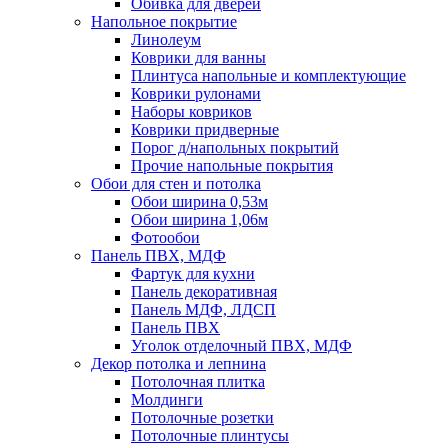
Обивка для дверей
Напольное покрытие
Линолеум
Коврики для ванны
Плинтуса напольные и комплектующие
Коврики рулонами
Наборы ковриков
Коврики придверные
Порог д/напольных покрытий
Прочие напольные покрытия
Обои для стен и потолка
Обои ширина 0,53м
Обои ширина 1,06м
Фотообои
Панель ПВХ, МДФ
Фартук для кухни
Панель декоративная
Панель МДФ, ЛДСП
Панель ПВХ
Уголок отделочный ПВХ, МДФ
Декор потолка и лепнина
Потолочная плитка
Молдинги
Потолочные розетки
Потолочные плинтусы