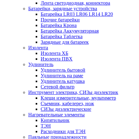
Лента светодиодная, коннектора
Батарейки, зарядные устройства
Батарейка LR03 LR06 LR14 LR20
Прочие батарейки
Батарейка Крона
Батарейка Аккумуляторная
Батарейка Таблетка
Зарядные для батареек
Изолента
Изолента ХБ
Изолента ПВХ
Удлинитель
Удлинитель бытовой
Удлинитель на раме
Удлинитель катушка
Сетевой фильтр
Инструмент электрика, СИЗы диэлектрик
Клещи измерительные, мультиметр
Съемник, кабелерез, нож
СИЗы диэлектрические
Нагревательные элементы
Кипятильник
ТЭН
Расходники для ТЭН
Паяльные принадлежности