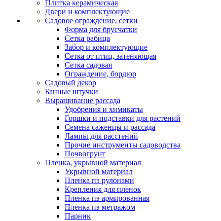
Плитка керамическая
Двери и комплектующие
Садовое ограждение, сетки
Форма для брусчатки
Сетка рабица
Забор и комплектующие
Сетка от птиц, затеняющая
Сетка садовая
Ограждение, бордюр
Садовый декор
Банные штучки
Выращивание рассада
Удобрения и химикаты
Горшки и подставки для растений
Семена саженцы и рассада
Лампы для расстений
Прочие инструменты садоводства
Почвогрунт
Пленка, укрывной материал
Укрывной материал
Пленка пэ рулонами
Крепления для пленок
Пленка пэ армированная
Пленка пэ метражом
Парник