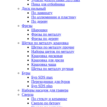
Пика для отбойника
Диск пильный
По ламинату
По аллюминию и пластику
По дереву
Фрезы
Шарошки
Фрезы по металлу
Фрезы по дереву
Щетки по металлу, крацовка
Щетки по металлу прочие
Наборы щеток по металлу
Крацовка дисковая
Крацовка для дрели
Крацовка чаша
Щетка по металлу ручная
Буры
Бур SDS max
Переходники для буров
Бур SDS plus
Наборы насадок для гравера
Сверла
По стеклу и керамике
Сверло по бетону