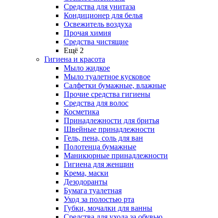
Средства для унитаза
Кондиционер для белья
Освежитель воздуха
Прочая химия
Средства чистящие
Ещё 2
Гигиена и красота
Мыло жидкое
Мыло туалетное кусковое
Салфетки бумажные, влажные
Прочие средства гигиены
Средства для волос
Косметика
Принадлежности для бритья
Швейные принадлежности
Гель, пена, соль для ван
Полотенца бумажные
Маникюрные принадлежности
Гигиена для женщин
Крема, маски
Дезодоранты
Бумага туалетная
Уход за полостью рта
Губки, мочалки для ванны
Средства для ухода за обувью