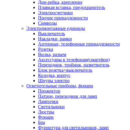
Дин-рейка, крепление
Плавкая вставка, предохранитель
Электросчетчики
Прочие принадлежности
Символы
Электромонтажные единицы
Выключатель
Накладки, рамки
Антенные, телефонные принадлежности
Розетка
Вилка, разъем
Аксессуары к телефонам(смартфон)
Переходник, тройник, разветвитель
Блок розетка+выключатель
Колодка, корпус
Шнуры электро
Осветительные приборы, фонари
Прожектор
Патрон, переходник для ламп
Лампочки
Светильники
Люстры
Фонари
Бра
Фурнитура для светильников, ламп