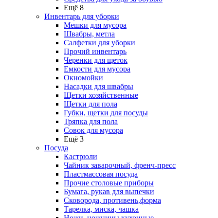
Ещё 8
Инвентарь для уборки
Мешки для мусора
Швабры, метла
Салфетки для уборки
Прочий инвентарь
Черенки для щеток
Емкости для мусора
Окномойки
Насадки для швабры
Щетки хозяйственные
Щетки для пола
Губки, щетки для посуды
Тряпка для пола
Совок для мусора
Ещё 3
Посуда
Кастрюли
Чайник заварочный, френч-пресс
Пластмассовая посуда
Прочие столовые приборы
Бумага, рукав для выпечки
Сковорода, противень,форма
Тарелка, миска, чашка
Ножи, ножницы кухонные