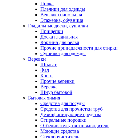
Полка
Плечики для одежды
Вешалка напольная
Этажерка, обувница
Гладильные доски, сушилки
Прищепки
Доска гладильная
Корзина для белья
Прочие принадлежности для стирки
Сушилка для одежды
Веревки
Шпагат
Фал
Канат
Прочие веревки
Веревка
Шнур бытовой
Бытовая химия
Средства для посуды
Средства для прочистки труб
Дезинфицирующие средства
Стиральные порошки
Отбеливатель, пятновыводитель
Моющие средства
Стеклоочиститель