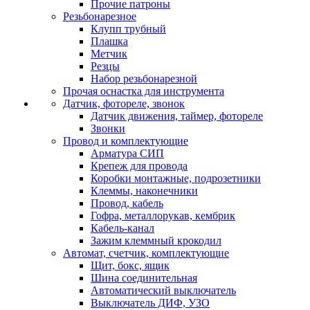
Прочие патроны
Резьбонарезное
Клупп трубный
Плашка
Метчик
Резцы
Набор резьбонарезной
Прочая оснастка для инструмента
Датчик, фотореле, звонок
Датчик движения, таймер, фотореле
Звонки
Провод и комплектующие
Арматура СИП
Крепеж для провода
Коробки монтажные, подрозетники
Клеммы, наконечники
Провод, кабель
Гофра, металлорукав, кембрик
Кабель-канал
Зажим клеммный крокодил
Автомат, счетчик, комплектующие
Щит, бокс, ящик
Шина соединительная
Автоматический выключатель
Выключатель ДИФ, УЗО