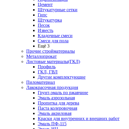
Цемент
Штукатурные сетки
Гипс
Штукатурка
Песок
Известь
Кладочные смеси
Смеси для пола
Ещё 3
Прочие стройматериалы
Металлопрокат
Листовые материалы(ГКЛ)
Профиль
ГКЛ, ГВЛ
Другие комплектующие
Пиломатериал
Лакокрасочная продукция
Грунт-эмаль по ржавчине
Эмаль аэрозольная
Пропитка для дерева
Паста колеровочная
Эмаль акриловая
Краски для внутренних и внешних работ
Эмаль ПФ-115
Эмаль НЦ