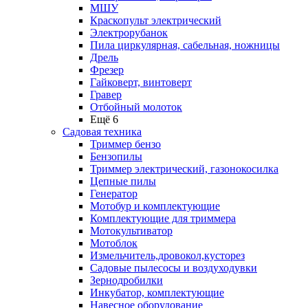
МШУ
Краскопульт электрический
Электрорубанок
Пила циркулярная, сабельная, ножницы
Дрель
Фрезер
Гайковерт, винтоверт
Гравер
Отбойный молоток
Ещё 6
Садовая техника
Триммер бензо
Бензопилы
Триммер электрический, газонокосилка
Цепные пилы
Генератор
Мотобур и комплектующие
Комплектующие для триммера
Мотокультиватор
Мотоблок
Измельчитель,дровокол,кусторез
Садовые пылесосы и воздуходувки
Зернодробилки
Инкубатор, комплектующие
Навесное оборудование