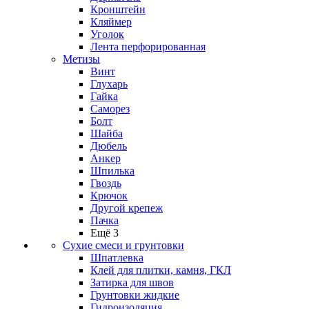
Кронштейн
Кляймер
Уголок
Лента перфорированная
Метизы
Винт
Глухарь
Гайка
Саморез
Болт
Шайба
Дюбель
Анкер
Шпилька
Гвоздь
Крючок
Другой крепеж
Пачка
Ещё 3
Сухие смеси и грунтовки
Шпатлевка
Клей для плитки, камня, ГКЛ
Затирка для швов
Грунтовки жидкие
Гидроизоляция