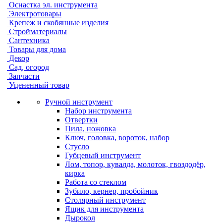
Оснастка эл. инструмента
Электротовары
Крепеж и скобянные изделия
Стройматериалы
Сантехника
Товары для дома
Декор
Сад, огород
Запчасти
Уцененный товар
Ручной инструмент
Набор инструмента
Отвертки
Пила, ножовка
Ключ, головка, вороток, набор
Стусло
Губцевый инструмент
Лом, топор, кувалда, молоток, гвоздодёр,
кирка
Работа со стеклом
Зубило, кернер, пробойник
Столярный инструмент
Ящик для инструмента
Дырокол