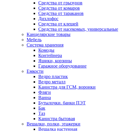
Средства от грызунов
Средства от комаров
Средства от тараканов
Дихлофос
Средства от клещей
Средства от насекомых, универсальные
Канцелярские товары
Мебель
Система хранения
Комоды
Контейнера
Ящики, корзины
Гаражное оборудование
Емкости
Ведро пластик
Ведро металл
Канистра для ГСМ, воронки
Фляги
Ванна
Бутылочки. банки ПЭТ
Бак
Таз
Канистра бытовая
Вешалки, полки, этажерки
Вешалка настенная