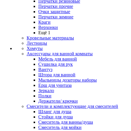
Перчатки резиновые
Перчатки прочие
Очки защитные
Перчатки зимние
Краги
Верхонки
Ещё 1
Кровельные материалы
Лестницы
Хомуты
Аксессуары для ванной комнаты
Мебель для ванной
Сушилка для рук
Вантуз
Штора для ванной
Мыльницы дозаторы наборы
Ерш для унитаза
Зеркало
Полки
Держатели/ крючки
Смесители и комплектующие для смесителей
Шланг для душа
Стойки для душа
Смеситель для ванны/душа
Смеситель для мойки