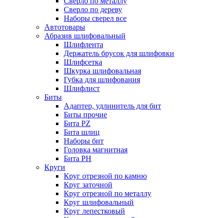
Сверло по металлу
Сверло по дереву
Наборы сверел все
Автотовары
Абразив шлифовальный
Шлифлента
Держатель брусок для шлифовки
Шлифсетка
Шкурка шлифовальная
Губка для шлифования
Шлифлист
Биты
Адаптер, удлинитель для бит
Биты прочие
Бита PZ
Бита шлиц
Наборы бит
Головка магнитная
Бита PH
Круги
Круг отрезной по камню
Круг заточной
Круг отрезной по металлу
Круг шлифовальный
Круг лепестковый