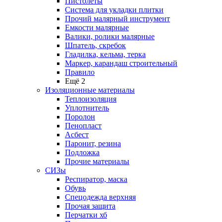
Пистолеты
Система для укладки плитки
Прочий малярный инструмент
Емкости малярные
Валики, ролики малярные
Шпатель, скребок
Гладилка, кельма, терка
Маркер, карандаш строительный
Правило
Ещё 2
Изоляционные материалы
Теплоизоляция
Уплотнитель
Поролон
Пенопласт
Асбест
Паронит, резина
Подложка
Прочие материалы
СИЗы
Респиратор, маска
Обувь
Спецодежда верхняя
Прочая защита
Перчатки хб