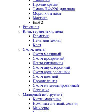
Прочие краски
Эмаль ПФ-226, для пола
Морилки и лаки
Мастика
Ещё 2
Реактивы
Клея, герметитки, пена
Герметик
Пена монтажная
Клея
Скотч, ленты
Скотч малярный
Скотч прозрачный
Лента сигнальная
Скотч двухсторонний
Скотч армированный
Скотч цветной
Прочие ленты
Скотч металлизированный
Серпянка
Малярный инструмент
Кисти малярные
Нож пистолетный, лезвия
Миксеры