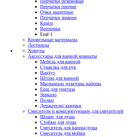
Перчатки резиновые
Перчатки прочие
Очки защитные
Перчатки зимние
Краги
Верхонки
Ещё 1
Кровельные материалы
Лестницы
Хомуты
Аксессуары для ванной комнаты
Мебель для ванной
Сушилка для рук
Вантуз
Штора для ванной
Мыльницы дозаторы наборы
Ерш для унитаза
Зеркало
Полки
Держатели/ крючки
Смесители и комплектующие для смесителей
Шланг для душа
Стойки для душа
Смеситель для ванны/душа
Смеситель для мойки