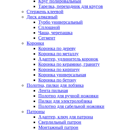
Круг полировальный
Тарелка, переходник для кругов
Стержень клеевой
Диск алмазный
Турбо универсальный
Сплошной
Чаша, черепашка
Сегмент
Коронки
Коронка по дереву
Коронка по металлу
Адаптер, удлинитель коронок
Коронка по керамике, граниту
Коронка по кирпичу
Коронка универсальная
Коронка по бетону
Полотна, пилки для лобзика
Лента пильная
Полотно для ручной ножовки
Пилки для электролобзика
Полотно для сабельной ножовки
Патроны
Адаптер, ключ для патрона
Сверлильный патрон
Монтажный патрон