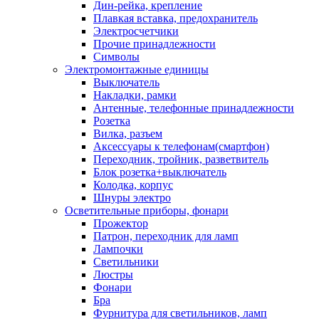
Дин-рейка, крепление
Плавкая вставка, предохранитель
Электросчетчики
Прочие принадлежности
Символы
Электромонтажные единицы
Выключатель
Накладки, рамки
Антенные, телефонные принадлежности
Розетка
Вилка, разъем
Аксессуары к телефонам(смартфон)
Переходник, тройник, разветвитель
Блок розетка+выключатель
Колодка, корпус
Шнуры электро
Осветительные приборы, фонари
Прожектор
Патрон, переходник для ламп
Лампочки
Светильники
Люстры
Фонари
Бра
Фурнитура для светильников, ламп