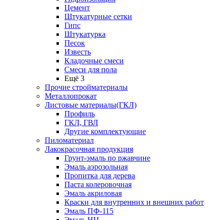
Цемент
Штукатурные сетки
Гипс
Штукатурка
Песок
Известь
Кладочные смеси
Смеси для пола
Ещё 3
Прочие стройматериалы
Металлопрокат
Листовые материалы(ГКЛ)
Профиль
ГКЛ, ГВЛ
Другие комплектующие
Пиломатериал
Лакокрасочная продукция
Грунт-эмаль по ржавчине
Эмаль аэрозольная
Пропитка для дерева
Паста колеровочная
Эмаль акриловая
Краски для внутренних и внешних работ
Эмаль ПФ-115
Эмаль НЦ