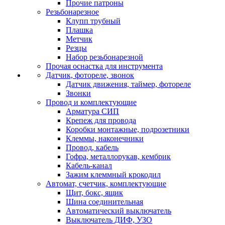
Прочие патроны
Резьбонарезное
Клупп трубный
Плашка
Метчик
Резцы
Набор резьбонарезной
Прочая оснастка для инструмента
Датчик, фотореле, звонок
Датчик движения, таймер, фотореле
Звонки
Провод и комплектующие
Арматура СИП
Крепеж для провода
Коробки монтажные, подрозетники
Клеммы, наконечники
Провод, кабель
Гофра, металлорукав, кембрик
Кабель-канал
Зажим клеммный крокодил
Автомат, счетчик, комплектующие
Щит, бокс, ящик
Шина соединительная
Автоматический выключатель
Выключатель ДИФ, УЗО