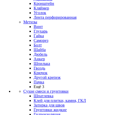
Кронштейн
Кляймер
Уголок
Лента перфорированная
Метизы
Винт
Глухарь
Гайка
Саморез
Болт
Шайба
Дюбель
Анкер
Шпилька
Гвоздь
Крючок
Другой крепеж
Пачка
Ещё 3
Сухие смеси и грунтовки
Шпатлевка
Клей для плитки, камня, ГКЛ
Затирка для швов
Грунтовки жидкие
Гидроизоляция