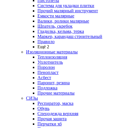
Пистолеты
Система для укладки плитки
Прочий малярный инструмент
Емкости малярные
Валики, ролики малярные
Шпатель, скребок
Гладилка, кельма, терка
Маркер, карандаш строительный
Правило
Ещё 2
Изоляционные материалы
Теплоизоляция
Уплотнитель
Поролон
Пенопласт
Асбест
Паронит, резина
Подложка
Прочие материалы
СИЗы
Респиратор, маска
Обувь
Спецодежда верхняя
Прочая защита
Перчатки хб