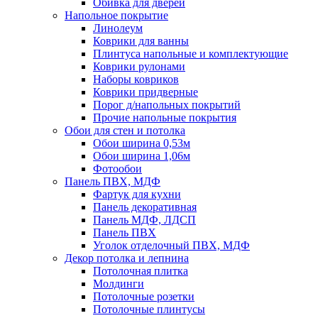
Обивка для дверей
Напольное покрытие
Линолеум
Коврики для ванны
Плинтуса напольные и комплектующие
Коврики рулонами
Наборы ковриков
Коврики придверные
Порог д/напольных покрытий
Прочие напольные покрытия
Обои для стен и потолка
Обои ширина 0,53м
Обои ширина 1,06м
Фотообои
Панель ПВХ, МДФ
Фартук для кухни
Панель декоративная
Панель МДФ, ЛДСП
Панель ПВХ
Уголок отделочный ПВХ, МДФ
Декор потолка и лепнина
Потолочная плитка
Молдинги
Потолочные розетки
Потолочные плинтусы