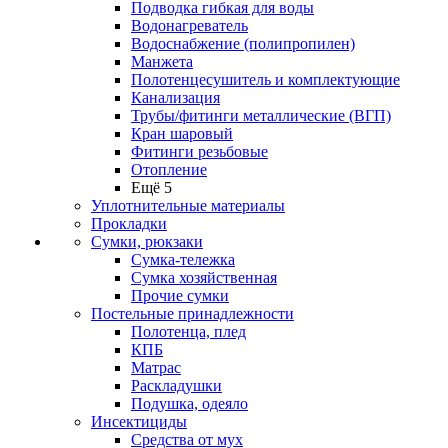
Подводка гибкая для воды
Водонагреватель
Водоснабжение (полипропилен)
Манжета
Полотенцесушитель и комплектующие
Канализация
Трубы/фитинги металлические (ВГП)
Кран шаровый
Фитинги резьбовые
Отопление
Ещё 5
Уплотнительные материалы
Прокладки
Сумки, рюкзаки
Сумка-тележка
Сумка хозяйственная
Прочие сумки
Постельные принадлежности
Полотенца, плед
КПБ
Матрас
Раскладушки
Подушка, одеяло
Инсектициды
Средства от мух