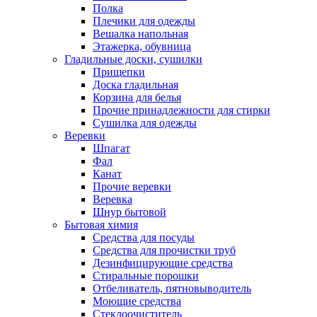
Полка
Плечики для одежды
Вешалка напольная
Этажерка, обувница
Гладильные доски, сушилки
Прищепки
Доска гладильная
Корзина для белья
Прочие принадлежности для стирки
Сушилка для одежды
Веревки
Шпагат
Фал
Канат
Прочие веревки
Веревка
Шнур бытовой
Бытовая химия
Средства для посуды
Средства для прочистки труб
Дезинфицирующие средства
Стиральные порошки
Отбеливатель, пятновыводитель
Моющие средства
Стеклоочиститель