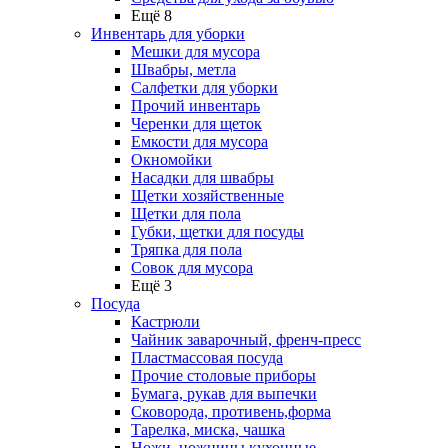
Ещё 8
Инвентарь для уборки
Мешки для мусора
Швабры, метла
Салфетки для уборки
Прочий инвентарь
Черенки для щеток
Емкости для мусора
Окномойки
Насадки для швабры
Щетки хозяйственные
Щетки для пола
Губки, щетки для посуды
Тряпка для пола
Совок для мусора
Ещё 3
Посуда
Кастрюли
Чайник заварочный, френч-пресс
Пластмассовая посуда
Прочие столовые приборы
Бумага, рукав для выпечки
Сковорода, противень,форма
Тарелка, миска, чашка
Ножи, ножницы кухонные