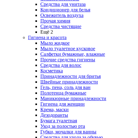
Средства для унитаза
Кондиционер для белья
Освежитель воздуха
Прочая химия
Средства чистящие
Ещё 2
Гигиена и красота
Мыло жидкое
Мыло туалетное кусковое
Салфетки бумажные, влажные
Прочие средства гигиены
Средства для волос
Косметика
Принадлежности для бритья
Швейные принадлежности
Гель, пена, соль для ван
Полотенца бумажные
Маникюрные принадлежности
Гигиена для женщин
Крема, маски
Дезодоранты
Бумага туалетная
Уход за полостью рта
Губки, мочалки для ванны
Средства для ухода за обувью