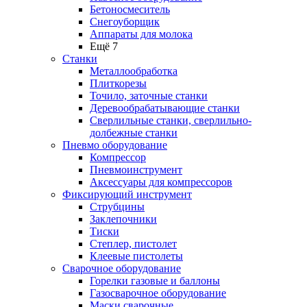
Бетоносмеситель
Снегоуборщик
Аппараты для молока
Ещё 7
Станки
Металлообработка
Плиткорезы
Точило, заточные станки
Деревообрабатывающие станки
Сверлильные станки, сверлильно-
долбежные станки
Пневмо оборудование
Компрессор
Пневмоинструмент
Аксессуары для компрессоров
Фиксирующий инструмент
Струбцины
Заклепочники
Тиски
Степлер, пистолет
Клеевые пистолеты
Сварочное оборудование
Горелки газовые и баллоны
Газосварочное оборудование
Маски сварочные