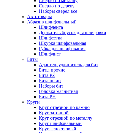
Сверло по металлу
Сверло по дереву
Наборы сверел все
Автотовары
Абразив шлифовальный
Шлифлента
Держатель брусок для шлифовки
Шлифсетка
Шкурка шлифовальная
Губка для шлифования
Шлифлист
Биты
Адаптер, удлинитель для бит
Биты прочие
Бита PZ
Бита шлиц
Наборы бит
Головка магнитная
Бита PH
Круги
Круг отрезной по камню
Круг заточной
Круг отрезной по металлу
Круг шлифовальный
Круг лепестковый