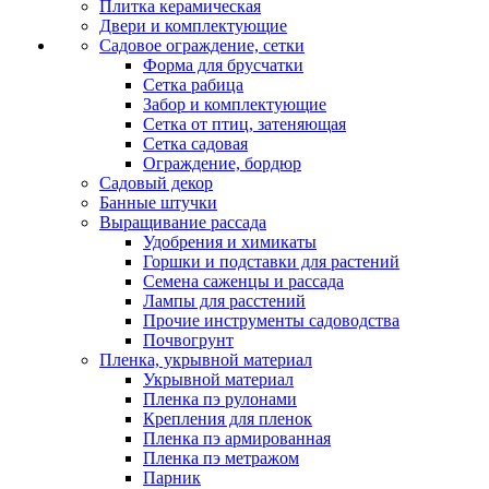
Плитка керамическая
Двери и комплектующие
Садовое ограждение, сетки
Форма для брусчатки
Сетка рабица
Забор и комплектующие
Сетка от птиц, затеняющая
Сетка садовая
Ограждение, бордюр
Садовый декор
Банные штучки
Выращивание рассада
Удобрения и химикаты
Горшки и подставки для растений
Семена саженцы и рассада
Лампы для расстений
Прочие инструменты садоводства
Почвогрунт
Пленка, укрывной материал
Укрывной материал
Пленка пэ рулонами
Крепления для пленок
Пленка пэ армированная
Пленка пэ метражом
Парник