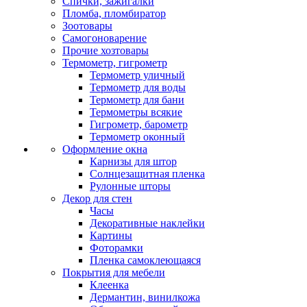
Спички, зажигалки
Пломба, пломбиратор
Зоотовары
Самогоноварение
Прочие хозтовары
Термометр, гигрометр
Термометр уличный
Термометр для воды
Термометр для бани
Термометры всякие
Гигрометр, барометр
Термометр оконный
Оформление окна
Карнизы для штор
Солнцезащитная пленка
Рулонные шторы
Декор для стен
Часы
Декоративные наклейки
Картины
Фоторамки
Пленка самоклеющаяся
Покрытия для мебели
Клеенка
Дермантин, винилкожа