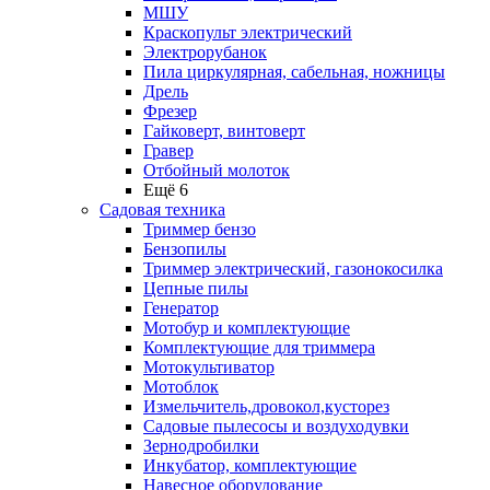
МШУ
Краскопульт электрический
Электрорубанок
Пила циркулярная, сабельная, ножницы
Дрель
Фрезер
Гайковерт, винтоверт
Гравер
Отбойный молоток
Ещё 6
Садовая техника
Триммер бензо
Бензопилы
Триммер электрический, газонокосилка
Цепные пилы
Генератор
Мотобур и комплектующие
Комплектующие для триммера
Мотокультиватор
Мотоблок
Измельчитель,дровокол,кусторез
Садовые пылесосы и воздуходувки
Зернодробилки
Инкубатор, комплектующие
Навесное оборудование