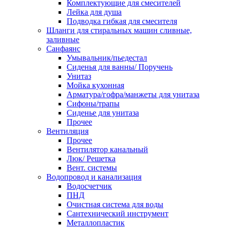
Комплектующие для смесителей
Лейка для душа
Подводка гибкая для смесителя
Шланги для стиральных машин сливные,
заливные
Санфаянс
Умывальник/пьедестал
Сиденья для ванны/ Поручень
Унитаз
Мойка кухонная
Арматура/гофра/манжеты для унитаза
Сифоны/трапы
Сиденье для унитаза
Прочее
Вентиляция
Прочее
Вентилятор канальный
Люк/ Решетка
Вент. системы
Водопровод и канализация
Водосчетчик
ПНД
Очистная система для воды
Сантехнический инструмент
Металлопластик