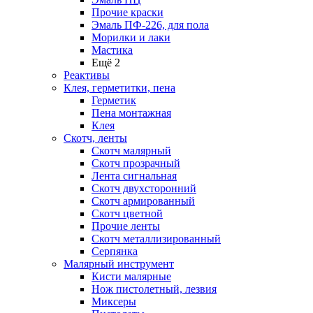
Прочие краски
Эмаль ПФ-226, для пола
Морилки и лаки
Мастика
Ещё 2
Реактивы
Клея, герметитки, пена
Герметик
Пена монтажная
Клея
Скотч, ленты
Скотч малярный
Скотч прозрачный
Лента сигнальная
Скотч двухсторонний
Скотч армированный
Скотч цветной
Прочие ленты
Скотч металлизированный
Серпянка
Малярный инструмент
Кисти малярные
Нож пистолетный, лезвия
Миксеры