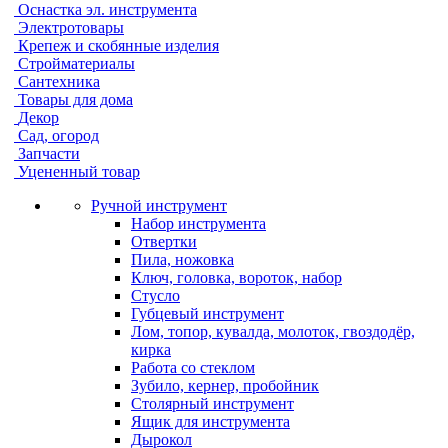
Оснастка эл. инструмента
Электротовары
Крепеж и скобянные изделия
Стройматериалы
Сантехника
Товары для дома
Декор
Сад, огород
Запчасти
Уцененный товар
Ручной инструмент
Набор инструмента
Отвертки
Пила, ножовка
Ключ, головка, вороток, набор
Стусло
Губцевый инструмент
Лом, топор, кувалда, молоток, гвоздодёр,
кирка
Работа со стеклом
Зубило, кернер, пробойник
Столярный инструмент
Ящик для инструмента
Дырокол