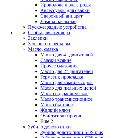
Проволока и электроды
Аксессуары для сварки
Сварочный аппарат
Лампы паяльные
Пуско-зарядные устройства
Скобы для степлера
Заклепки
Зенковки и зенкеры
Масло, смазка
Масло для 4т двигателей
Смазки всякие
Прочее смазочное
Масло для 2т двигателей
Герметик прокладка
Масло для компрессоров
Масло для пильных цепей
Масло гидравлическое
Масло трансмиссионное
Масло бытовое
Жидкий ключ
Очистители прочие
Ещё 2
Зубило долото пики
Зубило долото пики SDS plus
Зубило долото пики SDS max