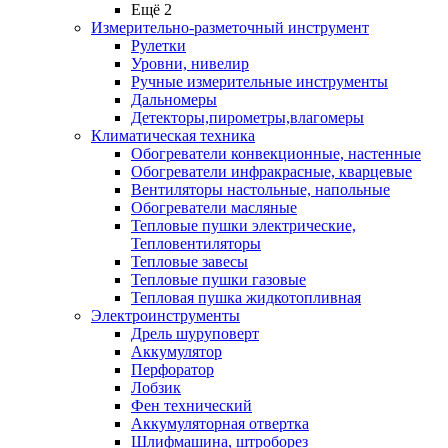
Ещё 2
Измерительно-разметочный инструмент
Рулетки
Уровни, нивелир
Ручные измерительные инструменты
Дальномеры
Детекторы,пирометры,влагомеры
Климатическая техника
Обогреватели конвекционные, настенные
Обогреватели инфракрасные, кварцевые
Вентиляторы настольные, напольные
Обогреватели масляные
Тепловые пушки электрические,
Тепловентиляторы
Тепловые завесы
Тепловые пушки газовые
Тепловая пушка жидкотопливная
Электроинструменты
Дрель шуруповерт
Аккумулятор
Перфоратор
Лобзик
Фен технический
Аккумуляторная отвертка
Шлифмашина, штроборез