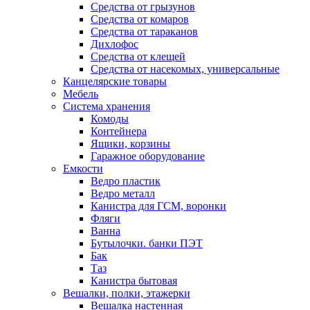
Средства от грызунов
Средства от комаров
Средства от тараканов
Дихлофос
Средства от клещей
Средства от насекомых, универсальные
Канцелярские товары
Мебель
Система хранения
Комоды
Контейнера
Ящики, корзины
Гаражное оборудование
Емкости
Ведро пластик
Ведро металл
Канистра для ГСМ, воронки
Фляги
Ванна
Бутылочки. банки ПЭТ
Бак
Таз
Канистра бытовая
Вешалки, полки, этажерки
Вешалка настенная