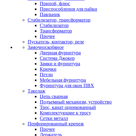
Припой, флюс
Приспособления для пайки
Паяльник
Стабилизатор, трансформатор
Стабилизатор
Трансформатор
Прочее
Пускатель, контактор, реле
Замочноскобяное
Дверная фурнитура
Система Джокер
Замки и фурнитура
Крючки
Петли
Мебельная фурнитура
Фурнитура для окон ПВХ
Такелаж
Цепь сварная
Подъемный механизм, устройство
Трос, канат оцинкованный
Комплектующие к тросу
Сетки металл
Перфорированный крепеж
Прочее
Держатель