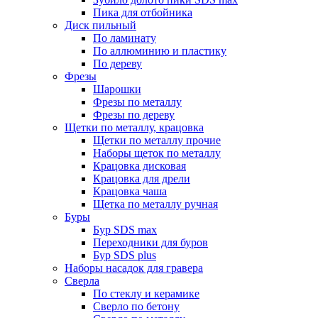
Пика для отбойника
Диск пильный
По ламинату
По аллюминию и пластику
По дереву
Фрезы
Шарошки
Фрезы по металлу
Фрезы по дереву
Щетки по металлу, крацовка
Щетки по металлу прочие
Наборы щеток по металлу
Крацовка дисковая
Крацовка для дрели
Крацовка чаша
Щетка по металлу ручная
Буры
Бур SDS max
Переходники для буров
Бур SDS plus
Наборы насадок для гравера
Сверла
По стеклу и керамике
Сверло по бетону