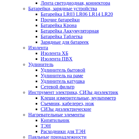
Лента светодиодная, коннектора
Батарейки, зарядные устройства
Батарейка LR03 LR06 LR14 LR20
Прочие батарейки
Батарейка Крона
Батарейка Аккумуляторная
Батарейка Таблетка
Зарядные для батареек
Изолента
Изолента ХБ
Изолента ПВХ
Удлинитель
Удлинитель бытовой
Удлинитель на раме
Удлинитель катушка
Сетевой фильтр
Инструмент электрика, СИЗы диэлектрик
Клещи измерительные, мультиметр
Съемник, кабелерез, нож
СИЗы диэлектрические
Нагревательные элементы
Кипятильник
ТЭН
Расходники для ТЭН
Паяльные принадлежности