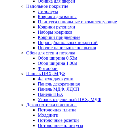
Обивка для дверей
Напольное покрытие
Линолеум
Коврики для ванны
Плинтуса напольные и комплектующие
Коврики рулонами
Наборы ковриков
Коврики придверные
Порог д/напольных покрытий
Прочие напольные покрытия
Обои для стен и потолка
Обои ширина 0,53м
Обои ширина 1,06м
Фотообои
Панель ПВХ, МДФ
Фартук для кухни
Панель декоративная
Панель МДФ, ЛДСП
Панель ПВХ
Уголок отделочный ПВХ, МДФ
Декор потолка и лепнина
Потолочная плитка
Молдинги
Потолочные розетки
Потолочные плинтусы