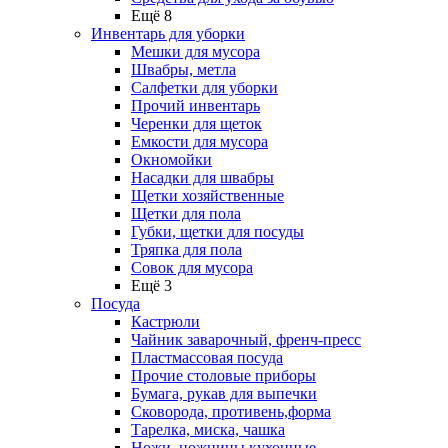
Ещё 8
Инвентарь для уборки
Мешки для мусора
Швабры, метла
Салфетки для уборки
Прочий инвентарь
Черенки для щеток
Емкости для мусора
Окномойки
Насадки для швабры
Щетки хозяйственные
Щетки для пола
Губки, щетки для посуды
Тряпка для пола
Совок для мусора
Ещё 3
Посуда
Кастрюли
Чайник заварочный, френч-пресс
Пластмассовая посуда
Прочие столовые приборы
Бумага, рукав для выпечки
Сковорода, противень,форма
Тарелка, миска, чашка
Ножи, ножницы кухонные