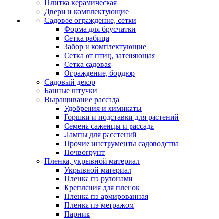
Плитка керамическая
Двери и комплектующие
Садовое ограждение, сетки
Форма для брусчатки
Сетка рабица
Забор и комплектующие
Сетка от птиц, затеняющая
Сетка садовая
Ограждение, бордюр
Садовый декор
Банные штучки
Выращивание рассада
Удобрения и химикаты
Горшки и подставки для растений
Семена саженцы и рассада
Лампы для расстений
Прочие инструменты садоводства
Почвогрунт
Пленка, укрывной материал
Укрывной материал
Пленка пэ рулонами
Крепления для пленок
Пленка пэ армированная
Пленка пэ метражом
Парник