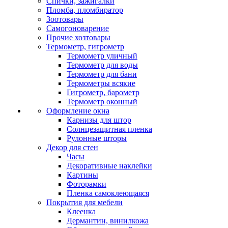
Спички, зажигалки
Пломба, пломбиратор
Зоотовары
Самогоноварение
Прочие хозтовары
Термометр, гигрометр
Термометр уличный
Термометр для воды
Термометр для бани
Термометры всякие
Гигрометр, барометр
Термометр оконный
Оформление окна
Карнизы для штор
Солнцезащитная пленка
Рулонные шторы
Декор для стен
Часы
Декоративные наклейки
Картины
Фоторамки
Пленка самоклеющаяся
Покрытия для мебели
Клеенка
Дермантин, винилкожа