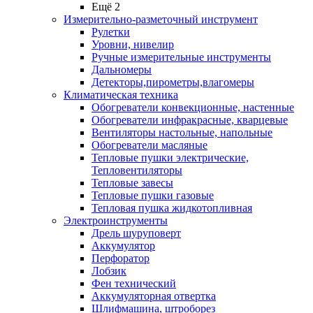
Ещё 2
Измерительно-разметочный инструмент
Рулетки
Уровни, нивелир
Ручные измерительные инструменты
Дальномеры
Детекторы,пирометры,влагомеры
Климатическая техника
Обогреватели конвекционные, настенные
Обогреватели инфракрасные, кварцевые
Вентиляторы настольные, напольные
Обогреватели масляные
Тепловые пушки электрические,
Тепловентиляторы
Тепловые завесы
Тепловые пушки газовые
Тепловая пушка жидкотопливная
Электроинструменты
Дрель шуруповерт
Аккумулятор
Перфоратор
Лобзик
Фен технический
Аккумуляторная отвертка
Шлифмашина, штроборез