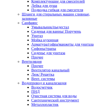
Комплектующие для смесителей
Лейка для душа
Подводка гибкая для смесителя
Шланги для стиральных машин сливные,
заливные
Санфаянс
Умывальник/пьедестал
Сиденья для ванны/ Поручень
Унитаз
Мойка кухонная
Арматура/гофра/манжеты для унитаза
Сифоны/трапы
Сиденье для унитаза
Прочее
Вентиляция
Прочее
Вентилятор канальный
Люк/ Решетка
Вент. системы
Водопровод и канализация
Водосчетчик
ПНД
Очистная система для воды
Сантехнический инструмент
Металлопластик