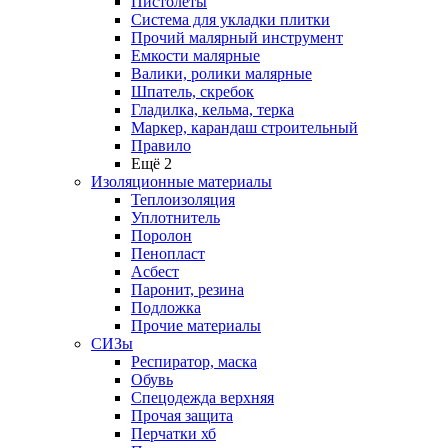
Пистолеты
Система для укладки плитки
Прочий малярный инструмент
Емкости малярные
Валики, ролики малярные
Шпатель, скребок
Гладилка, кельма, терка
Маркер, карандаш строительный
Правило
Ещё 2
Изоляционные материалы
Теплоизоляция
Уплотнитель
Поролон
Пенопласт
Асбест
Паронит, резина
Подложка
Прочие материалы
СИЗы
Респиратор, маска
Обувь
Спецодежда верхняя
Прочая защита
Перчатки хб