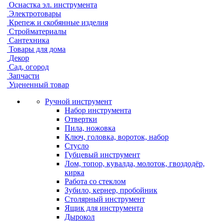
Оснастка эл. инструмента
Электротовары
Крепеж и скобянные изделия
Стройматериалы
Сантехника
Товары для дома
Декор
Сад, огород
Запчасти
Уцененный товар
Ручной инструмент
Набор инструмента
Отвертки
Пила, ножовка
Ключ, головка, вороток, набор
Стусло
Губцевый инструмент
Лом, топор, кувалда, молоток, гвоздодёр,
кирка
Работа со стеклом
Зубило, кернер, пробойник
Столярный инструмент
Ящик для инструмента
Дырокол