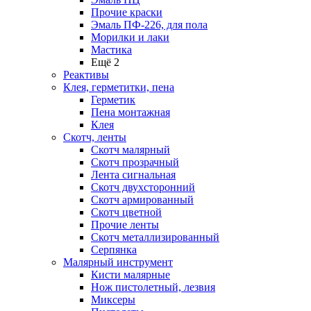
Прочие краски
Эмаль ПФ-226, для пола
Морилки и лаки
Мастика
Ещё 2
Реактивы
Клея, герметитки, пена
Герметик
Пена монтажная
Клея
Скотч, ленты
Скотч малярный
Скотч прозрачный
Лента сигнальная
Скотч двухсторонний
Скотч армированный
Скотч цветной
Прочие ленты
Скотч металлизированный
Серпянка
Малярный инструмент
Кисти малярные
Нож пистолетный, лезвия
Миксеры