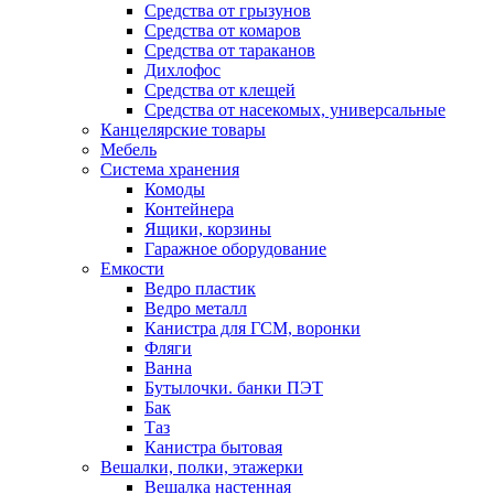
Средства от грызунов
Средства от комаров
Средства от тараканов
Дихлофос
Средства от клещей
Средства от насекомых, универсальные
Канцелярские товары
Мебель
Система хранения
Комоды
Контейнера
Ящики, корзины
Гаражное оборудование
Емкости
Ведро пластик
Ведро металл
Канистра для ГСМ, воронки
Фляги
Ванна
Бутылочки. банки ПЭТ
Бак
Таз
Канистра бытовая
Вешалки, полки, этажерки
Вешалка настенная