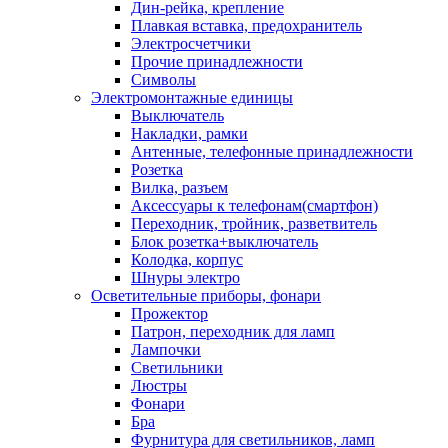
Дин-рейка, крепление
Плавкая вставка, предохранитель
Электросчетчики
Прочие принадлежности
Символы
Электромонтажные единицы
Выключатель
Накладки, рамки
Антенные, телефонные принадлежности
Розетка
Вилка, разъем
Аксессуары к телефонам(смартфон)
Переходник, тройник, разветвитель
Блок розетка+выключатель
Колодка, корпус
Шнуры электро
Осветительные приборы, фонари
Прожектор
Патрон, переходник для ламп
Лампочки
Светильники
Люстры
Фонари
Бра
Фурнитура для светильников, ламп