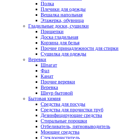
Полка
Плечики для одежды
Вешалка напольная
Этажерка, обувница
Гладильные доски, сушилки
Прищепки
Доска гладильная
Корзина для белья
Прочие принадлежности для стирки
Сушилка для одежды
Веревки
Шпагат
Фал
Канат
Прочие веревки
Веревка
Шнур бытовой
Бытовая химия
Средства для посуды
Средства для прочистки труб
Дезинфицирующие средства
Стиральные порошки
Отбеливатель, пятновыводитель
Моющие средства
Стеклоочиститель