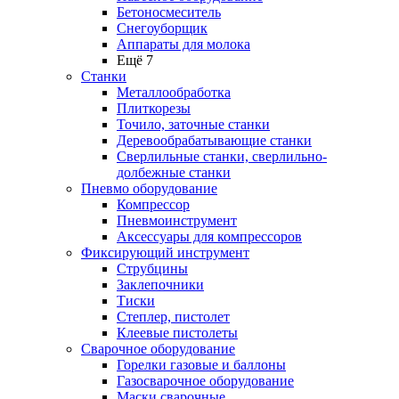
Бетоносмеситель
Снегоуборщик
Аппараты для молока
Ещё 7
Станки
Металлообработка
Плиткорезы
Точило, заточные станки
Деревообрабатывающие станки
Сверлильные станки, сверлильно-
долбежные станки
Пневмо оборудование
Компрессор
Пневмоинструмент
Аксессуары для компрессоров
Фиксирующий инструмент
Струбцины
Заклепочники
Тиски
Степлер, пистолет
Клеевые пистолеты
Сварочное оборудование
Горелки газовые и баллоны
Газосварочное оборудование
Маски сварочные