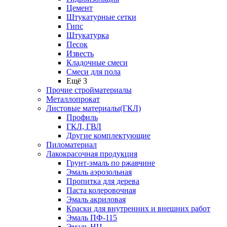
Цемент
Штукатурные сетки
Гипс
Штукатурка
Песок
Известь
Кладочные смеси
Смеси для пола
Ещё 3
Прочие стройматериалы
Металлопрокат
Листовые материалы(ГКЛ)
Профиль
ГКЛ, ГВЛ
Другие комплектующие
Пиломатериал
Лакокрасочная продукция
Грунт-эмаль по ржавчине
Эмаль аэрозольная
Пропитка для дерева
Паста колеровочная
Эмаль акриловая
Краски для внутренних и внешних работ
Эмаль ПФ-115
Эмаль НЦ