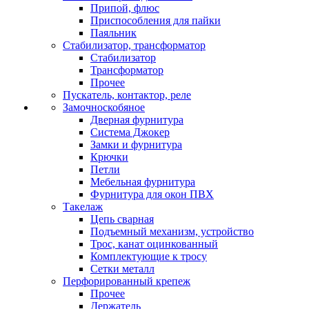
Припой, флюс
Приспособления для пайки
Паяльник
Стабилизатор, трансформатор
Стабилизатор
Трансформатор
Прочее
Пускатель, контактор, реле
Замочноскобяное
Дверная фурнитура
Система Джокер
Замки и фурнитура
Крючки
Петли
Мебельная фурнитура
Фурнитура для окон ПВХ
Такелаж
Цепь сварная
Подъемный механизм, устройство
Трос, канат оцинкованный
Комплектующие к тросу
Сетки металл
Перфорированный крепеж
Прочее
Держатель