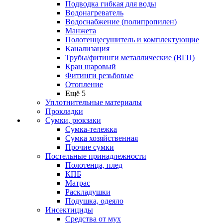
Подводка гибкая для воды
Водонагреватель
Водоснабжение (полипропилен)
Манжета
Полотенцесушитель и комплектующие
Канализация
Трубы/фитинги металлические (ВГП)
Кран шаровый
Фитинги резьбовые
Отопление
Ещё 5
Уплотнительные материалы
Прокладки
Сумки, рюкзаки
Сумка-тележка
Сумка хозяйственная
Прочие сумки
Постельные принадлежности
Полотенца, плед
КПБ
Матрас
Раскладушки
Подушка, одеяло
Инсектициды
Средства от мух