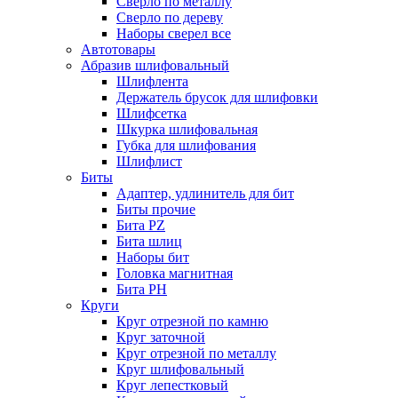
Сверло по металлу
Сверло по дереву
Наборы сверел все
Автотовары
Абразив шлифовальный
Шлифлента
Держатель брусок для шлифовки
Шлифсетка
Шкурка шлифовальная
Губка для шлифования
Шлифлист
Биты
Адаптер, удлинитель для бит
Биты прочие
Бита PZ
Бита шлиц
Наборы бит
Головка магнитная
Бита PH
Круги
Круг отрезной по камню
Круг заточной
Круг отрезной по металлу
Круг шлифовальный
Круг лепестковый