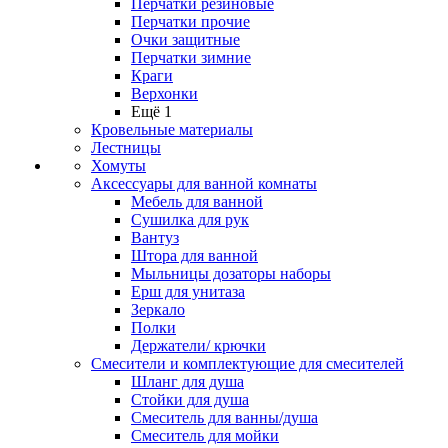
Перчатки резиновые
Перчатки прочие
Очки защитные
Перчатки зимние
Краги
Верхонки
Ещё 1
Кровельные материалы
Лестницы
Хомуты
Аксессуары для ванной комнаты
Мебель для ванной
Сушилка для рук
Вантуз
Штора для ванной
Мыльницы дозаторы наборы
Ерш для унитаза
Зеркало
Полки
Держатели/ крючки
Смесители и комплектующие для смесителей
Шланг для душа
Стойки для душа
Смеситель для ванны/душа
Смеситель для мойки