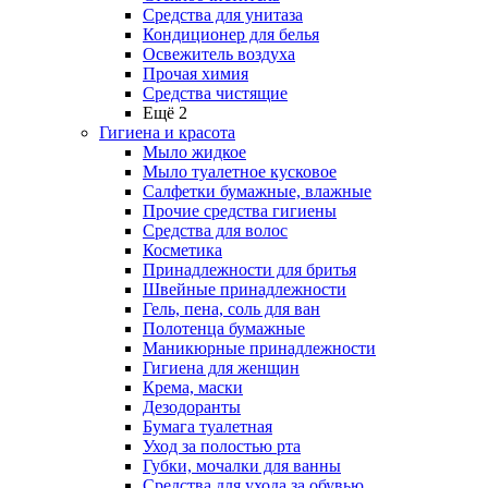
Средства для унитаза
Кондиционер для белья
Освежитель воздуха
Прочая химия
Средства чистящие
Ещё 2
Гигиена и красота
Мыло жидкое
Мыло туалетное кусковое
Салфетки бумажные, влажные
Прочие средства гигиены
Средства для волос
Косметика
Принадлежности для бритья
Швейные принадлежности
Гель, пена, соль для ван
Полотенца бумажные
Маникюрные принадлежности
Гигиена для женщин
Крема, маски
Дезодоранты
Бумага туалетная
Уход за полостью рта
Губки, мочалки для ванны
Средства для ухода за обувью