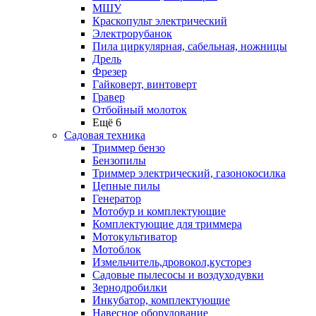
МШУ
Краскопульт электрический
Электрорубанок
Пила циркулярная, сабельная, ножницы
Дрель
Фрезер
Гайковерт, винтоверт
Гравер
Отбойный молоток
Ещё 6
Садовая техника
Триммер бензо
Бензопилы
Триммер электрический, газонокосилка
Цепные пилы
Генератор
Мотобур и комплектующие
Комплектующие для триммера
Мотокультиватор
Мотоблок
Измельчитель,дровокол,кусторез
Садовые пылесосы и воздуходувки
Зернодробилки
Инкубатор, комплектующие
Навесное оборудование