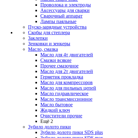
Проволока и электроды
Аксессуары для сварки
Сварочный аппарат
Лампы паяльные
Пуско-зарядные устройства
Скобы для степлера
Заклепки
Зенковки и зенкеры
Масло, смазка
Масло для 4т двигателей
Смазки всякие
Прочее смазочное
Масло для 2т двигателей
Герметик прокладка
Масло для компрессоров
Масло для пильных цепей
Масло гидравлическое
Масло трансмиссионное
Масло бытовое
Жидкий ключ
Очистители прочие
Ещё 2
Зубило долото пики
Зубило долото пики SDS plus
Зубило долото пики SDS max