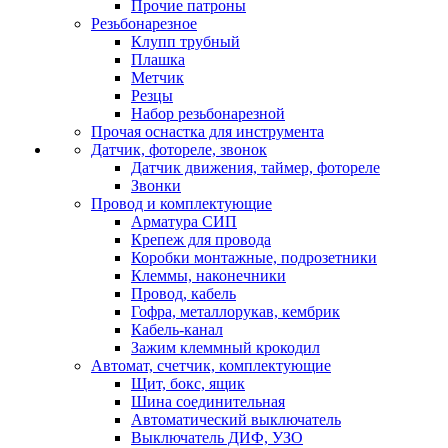
Прочие патроны
Резьбонарезное
Клупп трубный
Плашка
Метчик
Резцы
Набор резьбонарезной
Прочая оснастка для инструмента
Датчик, фотореле, звонок
Датчик движения, таймер, фотореле
Звонки
Провод и комплектующие
Арматура СИП
Крепеж для провода
Коробки монтажные, подрозетники
Клеммы, наконечники
Провод, кабель
Гофра, металлорукав, кембрик
Кабель-канал
Зажим клеммный крокодил
Автомат, счетчик, комплектующие
Щит, бокс, ящик
Шина соединительная
Автоматический выключатель
Выключатель ДИФ, УЗО