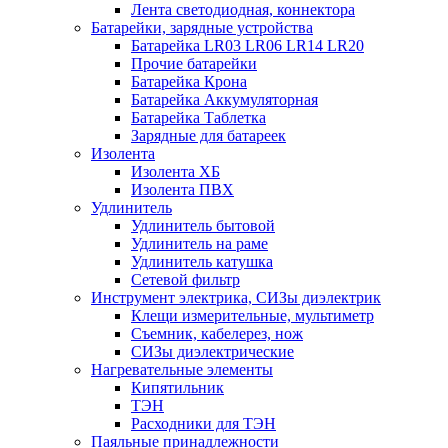
Лента светодиодная, коннектора
Батарейки, зарядные устройства
Батарейка LR03 LR06 LR14 LR20
Прочие батарейки
Батарейка Крона
Батарейка Аккумуляторная
Батарейка Таблетка
Зарядные для батареек
Изолента
Изолента ХБ
Изолента ПВХ
Удлинитель
Удлинитель бытовой
Удлинитель на раме
Удлинитель катушка
Сетевой фильтр
Инструмент электрика, СИЗы диэлектрик
Клещи измерительные, мультиметр
Съемник, кабелерез, нож
СИЗы диэлектрические
Нагревательные элементы
Кипятильник
ТЭН
Расходники для ТЭН
Паяльные принадлежности