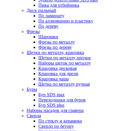
Пика для отбойника
Диск пильный
По ламинату
По аллюминию и пластику
По дереву
Фрезы
Шарошки
Фрезы по металлу
Фрезы по дереву
Щетки по металлу, крацовка
Щетки по металлу прочие
Наборы щеток по металлу
Крацовка дисковая
Крацовка для дрели
Крацовка чаша
Щетка по металлу ручная
Буры
Бур SDS max
Переходники для буров
Бур SDS plus
Наборы насадок для гравера
Сверла
По стеклу и керамике
Сверло по бетону