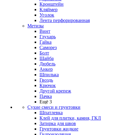
Кронштейн
Кляймер
Уголок
Лента перфорированная
Метизы
Винт
Глухарь
Гайка
Саморез
Болт
Шайба
Дюбель
Анкер
Шпилька
Гвоздь
Крючок
Другой крепеж
Пачка
Ещё 3
Сухие смеси и грунтовки
Шпатлевка
Клей для плитки, камня, ГКЛ
Затирка для швов
Грунтовки жидкие
Гидроизоляция