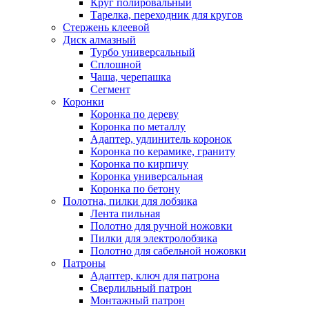
Круг полировальный
Тарелка, переходник для кругов
Стержень клеевой
Диск алмазный
Турбо универсальный
Сплошной
Чаша, черепашка
Сегмент
Коронки
Коронка по дереву
Коронка по металлу
Адаптер, удлинитель коронок
Коронка по керамике, граниту
Коронка по кирпичу
Коронка универсальная
Коронка по бетону
Полотна, пилки для лобзика
Лента пильная
Полотно для ручной ножовки
Пилки для электролобзика
Полотно для сабельной ножовки
Патроны
Адаптер, ключ для патрона
Сверлильный патрон
Монтажный патрон