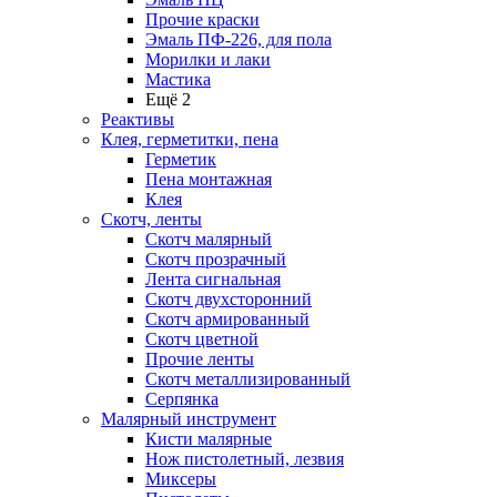
Прочие краски
Эмаль ПФ-226, для пола
Морилки и лаки
Мастика
Ещё 2
Реактивы
Клея, герметитки, пена
Герметик
Пена монтажная
Клея
Скотч, ленты
Скотч малярный
Скотч прозрачный
Лента сигнальная
Скотч двухсторонний
Скотч армированный
Скотч цветной
Прочие ленты
Скотч металлизированный
Серпянка
Малярный инструмент
Кисти малярные
Нож пистолетный, лезвия
Миксеры