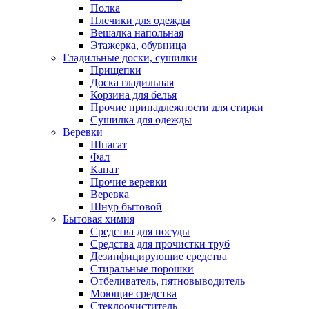
Полка
Плечики для одежды
Вешалка напольная
Этажерка, обувница
Гладильные доски, сушилки
Прищепки
Доска гладильная
Корзина для белья
Прочие принадлежности для стирки
Сушилка для одежды
Веревки
Шпагат
Фал
Канат
Прочие веревки
Веревка
Шнур бытовой
Бытовая химия
Средства для посуды
Средства для прочистки труб
Дезинфицирующие средства
Стиральные порошки
Отбеливатель, пятновыводитель
Моющие средства
Стеклоочиститель