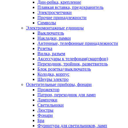
Дин-рейка, крепление
Плавкая вставка, предохранитель
Электросчетчики
Прочие принадлежности
Символы
Электромонтажные единицы
Выключатель
Накладки, рамки
Антенные, телефонные принадлежности
Розетка
Вилка, разъем
Аксессуары к телефонам(смартфон)
Переходник, тройник, разветвитель
Блок розетка+выключатель
Колодка, корпус
Шнуры электро
Осветительные приборы, фонари
Прожектор
Патрон, переходник для ламп
Лампочки
Светильники
Люстры
Фонари
Бра
Фурнитура для светильников, ламп