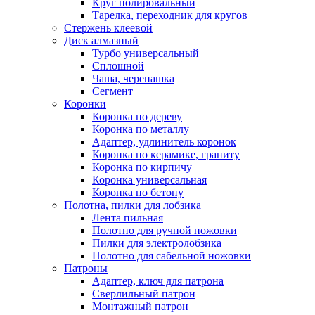
Круг полировальный
Тарелка, переходник для кругов
Стержень клеевой
Диск алмазный
Турбо универсальный
Сплошной
Чаша, черепашка
Сегмент
Коронки
Коронка по дереву
Коронка по металлу
Адаптер, удлинитель коронок
Коронка по керамике, граниту
Коронка по кирпичу
Коронка универсальная
Коронка по бетону
Полотна, пилки для лобзика
Лента пильная
Полотно для ручной ножовки
Пилки для электролобзика
Полотно для сабельной ножовки
Патроны
Адаптер, ключ для патрона
Сверлильный патрон
Монтажный патрон