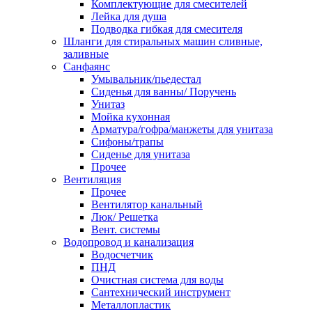
Комплектующие для смесителей
Лейка для душа
Подводка гибкая для смесителя
Шланги для стиральных машин сливные,
заливные
Санфаянс
Умывальник/пьедестал
Сиденья для ванны/ Поручень
Унитаз
Мойка кухонная
Арматура/гофра/манжеты для унитаза
Сифоны/трапы
Сиденье для унитаза
Прочее
Вентиляция
Прочее
Вентилятор канальный
Люк/ Решетка
Вент. системы
Водопровод и канализация
Водосчетчик
ПНД
Очистная система для воды
Сантехнический инструмент
Металлопластик