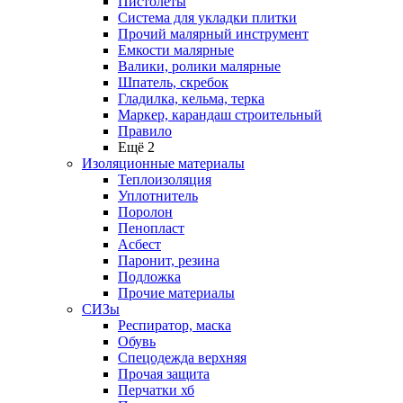
Пистолеты
Система для укладки плитки
Прочий малярный инструмент
Емкости малярные
Валики, ролики малярные
Шпатель, скребок
Гладилка, кельма, терка
Маркер, карандаш строительный
Правило
Ещё 2
Изоляционные материалы
Теплоизоляция
Уплотнитель
Поролон
Пенопласт
Асбест
Паронит, резина
Подложка
Прочие материалы
СИЗы
Респиратор, маска
Обувь
Спецодежда верхняя
Прочая защита
Перчатки хб