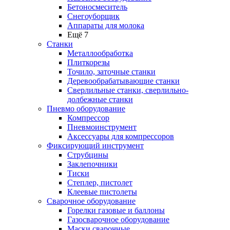
Бетоносмеситель
Снегоуборщик
Аппараты для молока
Ещё 7
Станки
Металлообработка
Плиткорезы
Точило, заточные станки
Деревообрабатывающие станки
Сверлильные станки, сверлильно-
долбежные станки
Пневмо оборудование
Компрессор
Пневмоинструмент
Аксессуары для компрессоров
Фиксирующий инструмент
Струбцины
Заклепочники
Тиски
Степлер, пистолет
Клеевые пистолеты
Сварочное оборудование
Горелки газовые и баллоны
Газосварочное оборудование
Маски сварочные