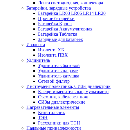
Лента светодиодная, коннектора
Батарейки, зарядные устройства
Батарейка LR03 LR06 LR14 LR20
Прочие батарейки
Батарейка Крона
Батарейка Аккумуляторная
Батарейка Таблетка
Зарядные для батареек
Изолента
Изолента ХБ
Изолента ПВХ
Удлинитель
Удлинитель бытовой
Удлинитель на раме
Удлинитель катушка
Сетевой фильтр
Инструмент электрика, СИЗы диэлектрик
Клещи измерительные, мультиметр
Съемник, кабелерез, нож
СИЗы диэлектрические
Нагревательные элементы
Кипятильник
ТЭН
Расходники для ТЭН
Паяльные принадлежности