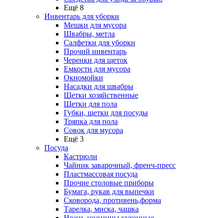
Ещё 8
Инвентарь для уборки
Мешки для мусора
Швабры, метла
Салфетки для уборки
Прочий инвентарь
Черенки для щеток
Емкости для мусора
Окномойки
Насадки для швабры
Щетки хозяйственные
Щетки для пола
Губки, щетки для посуды
Тряпка для пола
Совок для мусора
Ещё 3
Посуда
Кастрюли
Чайник заварочный, френч-пресс
Пластмассовая посуда
Прочие столовые приборы
Бумага, рукав для выпечки
Сковорода, противень,форма
Тарелка, миска, чашка
Ножи, ножницы кухонные