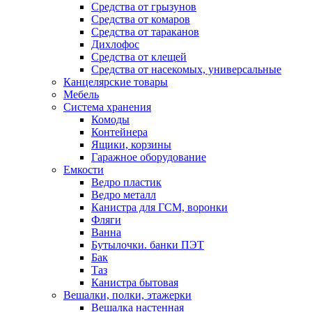
Средства от грызунов
Средства от комаров
Средства от тараканов
Дихлофос
Средства от клещей
Средства от насекомых, универсальные
Канцелярские товары
Мебель
Система хранения
Комоды
Контейнера
Ящики, корзины
Гаражное оборудование
Емкости
Ведро пластик
Ведро металл
Канистра для ГСМ, воронки
Фляги
Ванна
Бутылочки. банки ПЭТ
Бак
Таз
Канистра бытовая
Вешалки, полки, этажерки
Вешалка настенная