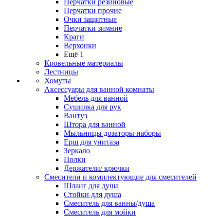
Перчатки резиновые
Перчатки прочие
Очки защитные
Перчатки зимние
Краги
Верхонки
Ещё 1
Кровельные материалы
Лестницы
Хомуты
Аксессуары для ванной комнаты
Мебель для ванной
Сушилка для рук
Вантуз
Штора для ванной
Мыльницы дозаторы наборы
Ерш для унитаза
Зеркало
Полки
Держатели/ крючки
Смесители и комплектующие для смесителей
Шланг для душа
Стойки для душа
Смеситель для ванны/душа
Смеситель для мойки