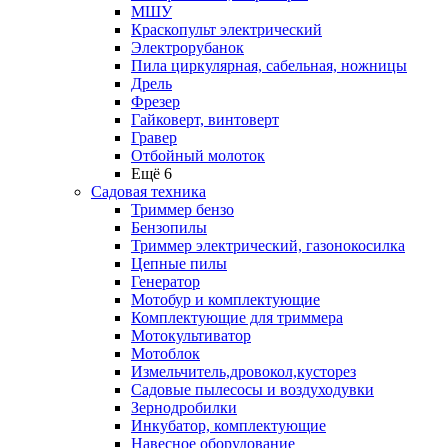
МШУ
Краскопульт электрический
Электрорубанок
Пила циркулярная, сабельная, ножницы
Дрель
Фрезер
Гайковерт, винтоверт
Гравер
Отбойный молоток
Ещё 6
Садовая техника
Триммер бензо
Бензопилы
Триммер электрический, газонокосилка
Цепные пилы
Генератор
Мотобур и комплектующие
Комплектующие для триммера
Мотокультиватор
Мотоблок
Измельчитель,дровокол,кусторез
Садовые пылесосы и воздуходувки
Зернодробилки
Инкубатор, комплектующие
Навесное оборудование