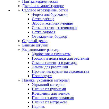
Плитка керамическая
Двери и комплектующие
Садовое ограждение, сетки
Форма для брусчатки
Сетка рабица
Забор и комплектующие
Сетка от птиц, затеняющая
Сетка садовая
Ограждение, бордюр
Садовый декор
Банные штучки
Выращивание рассада
Удобрения и химикаты
Горшки и подставки для растений
Семена саженцы и рассада
Лампы для расстений
Прочие инструменты садоводства
Почвогрунт
Пленка, укрывной материал
Укрывной материал
Пленка пэ рулонами
Крепления для пленок
Пленка пэ армированная
Пленка пэ метражом
Парник