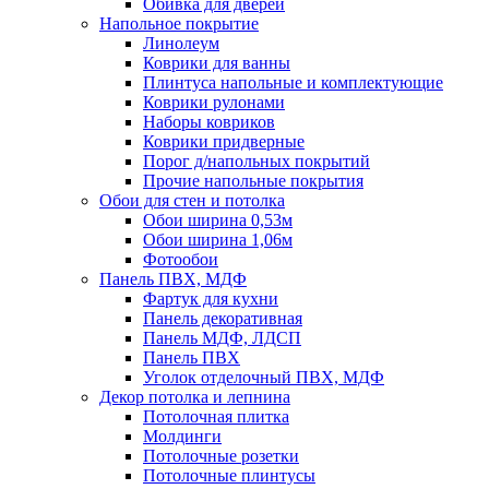
Обивка для дверей
Напольное покрытие
Линолеум
Коврики для ванны
Плинтуса напольные и комплектующие
Коврики рулонами
Наборы ковриков
Коврики придверные
Порог д/напольных покрытий
Прочие напольные покрытия
Обои для стен и потолка
Обои ширина 0,53м
Обои ширина 1,06м
Фотообои
Панель ПВХ, МДФ
Фартук для кухни
Панель декоративная
Панель МДФ, ЛДСП
Панель ПВХ
Уголок отделочный ПВХ, МДФ
Декор потолка и лепнина
Потолочная плитка
Молдинги
Потолочные розетки
Потолочные плинтусы