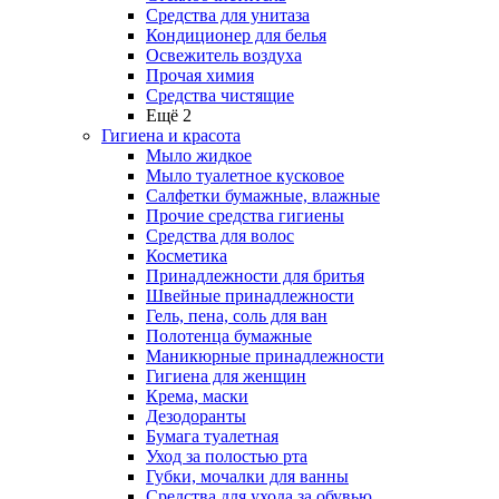
Средства для унитаза
Кондиционер для белья
Освежитель воздуха
Прочая химия
Средства чистящие
Ещё 2
Гигиена и красота
Мыло жидкое
Мыло туалетное кусковое
Салфетки бумажные, влажные
Прочие средства гигиены
Средства для волос
Косметика
Принадлежности для бритья
Швейные принадлежности
Гель, пена, соль для ван
Полотенца бумажные
Маникюрные принадлежности
Гигиена для женщин
Крема, маски
Дезодоранты
Бумага туалетная
Уход за полостью рта
Губки, мочалки для ванны
Средства для ухода за обувью