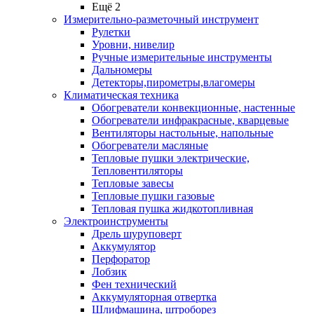
Ещё 2
Измерительно-разметочный инструмент
Рулетки
Уровни, нивелир
Ручные измерительные инструменты
Дальномеры
Детекторы,пирометры,влагомеры
Климатическая техника
Обогреватели конвекционные, настенные
Обогреватели инфракрасные, кварцевые
Вентиляторы настольные, напольные
Обогреватели масляные
Тепловые пушки электрические,
Тепловентиляторы
Тепловые завесы
Тепловые пушки газовые
Тепловая пушка жидкотопливная
Электроинструменты
Дрель шуруповерт
Аккумулятор
Перфоратор
Лобзик
Фен технический
Аккумуляторная отвертка
Шлифмашина, штроборез