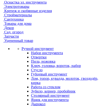
Оснастка эл. инструмента
Электротовары
Крепеж и скобянные изделия
Стройматериалы
Сантехника
Товары для дома
Декор
Сад, огород
Запчасти
Уцененный товар
Ручной инструмент
Набор инструмента
Отвертки
Пила, ножовка
Ключ, головка, вороток, набор
Стусло
Губцевый инструмент
Лом, топор, кувалда, молоток, гвоздодёр,
кирка
Работа со стеклом
Зубило, кернер, пробойник
Столярный инструмент
Ящик для инструмента
Дырокол