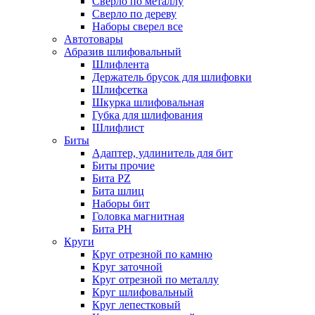
Сверло по металлу
Сверло по дереву
Наборы сверел все
Автотовары
Абразив шлифовальный
Шлифлента
Держатель брусок для шлифовки
Шлифсетка
Шкурка шлифовальная
Губка для шлифования
Шлифлист
Биты
Адаптер, удлинитель для бит
Биты прочие
Бита PZ
Бита шлиц
Наборы бит
Головка магнитная
Бита PH
Круги
Круг отрезной по камню
Круг заточной
Круг отрезной по металлу
Круг шлифовальный
Круг лепестковый