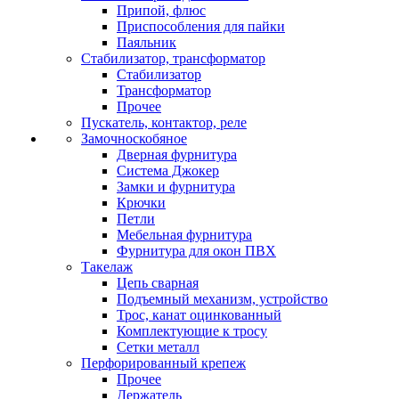
Припой, флюс
Приспособления для пайки
Паяльник
Стабилизатор, трансформатор
Стабилизатор
Трансформатор
Прочее
Пускатель, контактор, реле
Замочноскобяное
Дверная фурнитура
Система Джокер
Замки и фурнитура
Крючки
Петли
Мебельная фурнитура
Фурнитура для окон ПВХ
Такелаж
Цепь сварная
Подъемный механизм, устройство
Трос, канат оцинкованный
Комплектующие к тросу
Сетки металл
Перфорированный крепеж
Прочее
Держатель