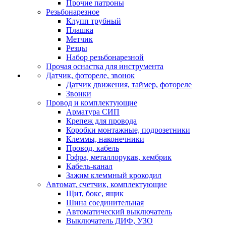
Прочие патроны
Резьбонарезное
Клупп трубный
Плашка
Метчик
Резцы
Набор резьбонарезной
Прочая оснастка для инструмента
Датчик, фотореле, звонок
Датчик движения, таймер, фотореле
Звонки
Провод и комплектующие
Арматура СИП
Крепеж для провода
Коробки монтажные, подрозетники
Клеммы, наконечники
Провод, кабель
Гофра, металлорукав, кембрик
Кабель-канал
Зажим клеммный крокодил
Автомат, счетчик, комплектующие
Щит, бокс, ящик
Шина соединительная
Автоматический выключатель
Выключатель ДИФ, УЗО