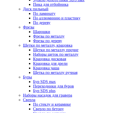
Пика для отбойника
Диск пильный
По ламинату
По аллюминию и пластику
По дереву
Фрезы
Шарошки
Фрезы по металлу
Фрезы по дереву
Щетки по металлу, крацовка
Щетки по металлу прочие
Наборы щеток по металлу
Крацовка дисковая
Крацовка для дрели
Крацовка чаша
Щетка по металлу ручная
Буры
Бур SDS max
Переходники для буров
Бур SDS plus
Наборы насадок для гравера
Сверла
По стеклу и керамике
Сверло по бетону