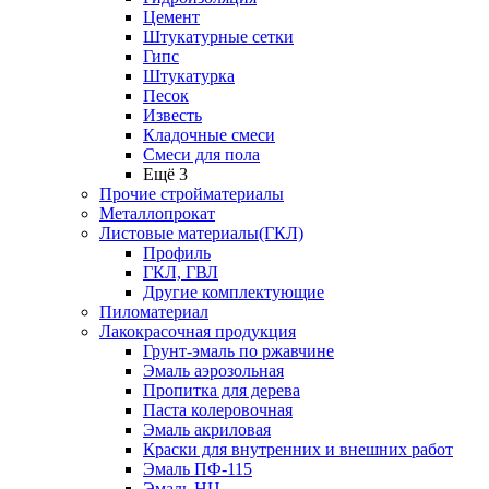
Цемент
Штукатурные сетки
Гипс
Штукатурка
Песок
Известь
Кладочные смеси
Смеси для пола
Ещё 3
Прочие стройматериалы
Металлопрокат
Листовые материалы(ГКЛ)
Профиль
ГКЛ, ГВЛ
Другие комплектующие
Пиломатериал
Лакокрасочная продукция
Грунт-эмаль по ржавчине
Эмаль аэрозольная
Пропитка для дерева
Паста колеровочная
Эмаль акриловая
Краски для внутренних и внешних работ
Эмаль ПФ-115
Эмаль НЦ