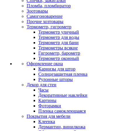
Спички, зажигалки
Пломба, пломбиратор
Зоотовары
Самогоноварение
Прочие хозтовары
Термометр, гигрометр
Термометр уличный
Термометр для воды
Термометр для бани
Термометры всякие
Гигрометр, барометр
Термометр оконный
Оформление окна
Карнизы для штор
Солнцезащитная пленка
Рулонные шторы
Декор для стен
Часы
Декоративные наклейки
Картины
Фоторамки
Пленка самоклеющаяся
Покрытия для мебели
Клеенка
Дермантин, винилкожа