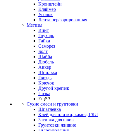
Кронштейн
Кляймер
Уголок
Лента перфорированная
Метизы
Винт
Глухарь
Гайка
Саморез
Болт
Шайба
Дюбель
Анкер
Шпилька
Гвоздь
Крючок
Другой крепеж
Пачка
Ещё 3
Сухие смеси и грунтовки
Шпатлевка
Клей для плитки, камня, ГКЛ
Затирка для швов
Грунтовки жидкие
Гидроизоляция