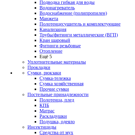
Подводка гибкая для воды
Водонагреватель
Водоснабжение (полипропилен)
Манжета
Полотенцесушитель и комплектующие
Канализация
Трубы/фитинги металлические (ВГП)
Кран шаровый
Фитинги резьбовые
Отопление
Ещё 5
Уплотнительные материалы
Прокладки
Сумки, рюкзаки
Сумка-тележка
Сумка хозяйственная
Прочие сумки
Постельные принадлежности
Полотенца, плед
КПБ
Матрас
Раскладушки
Подушка, одеяло
Инсектициды
Средства от мух