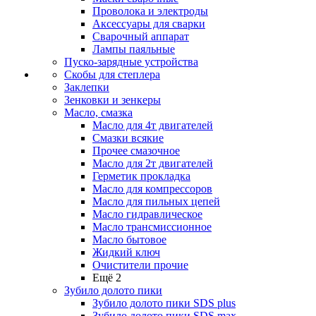
Проволока и электроды
Аксессуары для сварки
Сварочный аппарат
Лампы паяльные
Пуско-зарядные устройства
Скобы для степлера
Заклепки
Зенковки и зенкеры
Масло, смазка
Масло для 4т двигателей
Смазки всякие
Прочее смазочное
Масло для 2т двигателей
Герметик прокладка
Масло для компрессоров
Масло для пильных цепей
Масло гидравлическое
Масло трансмиссионное
Масло бытовое
Жидкий ключ
Очистители прочие
Ещё 2
Зубило долото пики
Зубило долото пики SDS plus
Зубило долото пики SDS max