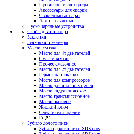
Проволока и электроды
Аксессуары для сварки
Сварочный аппарат
Лампы паяльные
Пуско-зарядные устройства
Скобы для степлера
Заклепки
Зенковки и зенкеры
Масло, смазка
Масло для 4т двигателей
Смазки всякие
Прочее смазочное
Масло для 2т двигателей
Герметик прокладка
Масло для компрессоров
Масло для пильных цепей
Масло гидравлическое
Масло трансмиссионное
Масло бытовое
Жидкий ключ
Очистители прочие
Ещё 2
Зубило долото пики
Зубило долото пики SDS plus
Зубило долото пики SDS max