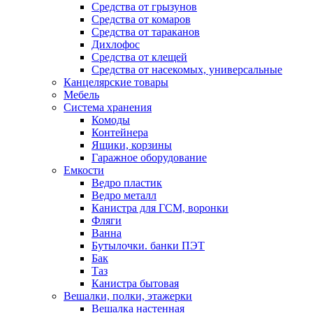
Средства от грызунов
Средства от комаров
Средства от тараканов
Дихлофос
Средства от клещей
Средства от насекомых, универсальные
Канцелярские товары
Мебель
Система хранения
Комоды
Контейнера
Ящики, корзины
Гаражное оборудование
Емкости
Ведро пластик
Ведро металл
Канистра для ГСМ, воронки
Фляги
Ванна
Бутылочки. банки ПЭТ
Бак
Таз
Канистра бытовая
Вешалки, полки, этажерки
Вешалка настенная