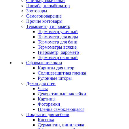
Спички, зажигалки
Пломба, пломбиратор
Зоотовары
Самогоноварение
Прочие хозтовары
Термометр, гигрометр
Термометр уличный
Термометр для воды
Термометр для бани
Термометры всякие
Гигрометр, барометр
Термометр оконный
Оформление окна
Карнизы для штор
Солнцезащитная пленка
Рулонные шторы
Декор для стен
Часы
Декоративные наклейки
Картины
Фоторамки
Пленка самоклеющаяся
Покрытия для мебели
Клеенка
Дермантин, винилкожа