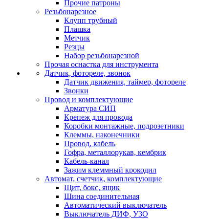
Прочие патроны
Резьбонарезное
Клупп трубный
Плашка
Метчик
Резцы
Набор резьбонарезной
Прочая оснастка для инструмента
Датчик, фотореле, звонок
Датчик движения, таймер, фотореле
Звонки
Провод и комплектующие
Арматура СИП
Крепеж для провода
Коробки монтажные, подрозетники
Клеммы, наконечники
Провод, кабель
Гофра, металлорукав, кембрик
Кабель-канал
Зажим клеммный крокодил
Автомат, счетчик, комплектующие
Щит, бокс, ящик
Шина соединительная
Автоматический выключатель
Выключатель ДИФ, УЗО