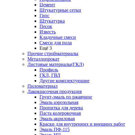
Цемент
Штукатурные сетки
Гипс
Штукатурка
Песок
Известь
Кладочные смеси
Смеси для пола
Ещё 3
Прочие стройматериалы
Металлопрокат
Листовые материалы(ГКЛ)
Профиль
ГКЛ, ГВЛ
Другие комплектующие
Пиломатериал
Лакокрасочная продукция
Грунт-эмаль по ржавчине
Эмаль аэрозольная
Пропитка для дерева
Паста колеровочная
Эмаль акриловая
Краски для внутренних и внешних работ
Эмаль ПФ-115
Эмаль НЦ