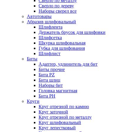
Сверло по металлу
Сверло по дереву
Наборы сверел все
Автотовары
Абразив шлифовальный
Шлифлента
Держатель брусок для шлифовки
Шлифсетка
Шкурка шлифовальная
Губка для шлифования
Шлифлист
Биты
Адаптер, удлинитель для бит
Биты прочие
Бита PZ
Бита шлиц
Наборы бит
Головка магнитная
Бита PH
Круги
Круг отрезной по камню
Круг заточной
Круг отрезной по металлу
Круг шлифовальный
Круг лепестковый