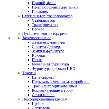
Припой, флюс
Приспособления для пайки
Паяльник
Стабилизатор, трансформатор
Стабилизатор
Трансформатор
Прочее
Пускатель, контактор, реле
Замочноскобяное
Дверная фурнитура
Система Джокер
Замки и фурнитура
Крючки
Петли
Мебельная фурнитура
Фурнитура для окон ПВХ
Такелаж
Цепь сварная
Подъемный механизм, устройство
Трос, канат оцинкованный
Комплектующие к тросу
Сетки металл
Перфорированный крепеж
Прочее
Держатель