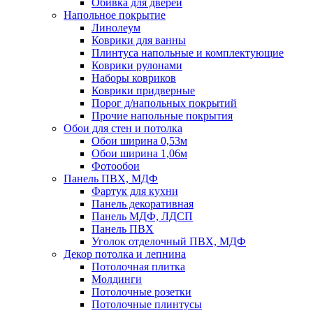
Обивка для дверей
Напольное покрытие
Линолеум
Коврики для ванны
Плинтуса напольные и комплектующие
Коврики рулонами
Наборы ковриков
Коврики придверные
Порог д/напольных покрытий
Прочие напольные покрытия
Обои для стен и потолка
Обои ширина 0,53м
Обои ширина 1,06м
Фотообои
Панель ПВХ, МДФ
Фартук для кухни
Панель декоративная
Панель МДФ, ЛДСП
Панель ПВХ
Уголок отделочный ПВХ, МДФ
Декор потолка и лепнина
Потолочная плитка
Молдинги
Потолочные розетки
Потолочные плинтусы