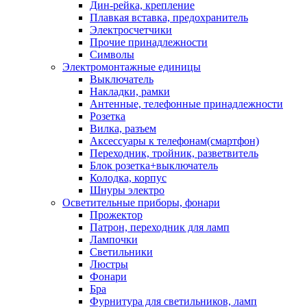
Дин-рейка, крепление
Плавкая вставка, предохранитель
Электросчетчики
Прочие принадлежности
Символы
Электромонтажные единицы
Выключатель
Накладки, рамки
Антенные, телефонные принадлежности
Розетка
Вилка, разъем
Аксессуары к телефонам(смартфон)
Переходник, тройник, разветвитель
Блок розетка+выключатель
Колодка, корпус
Шнуры электро
Осветительные приборы, фонари
Прожектор
Патрон, переходник для ламп
Лампочки
Светильники
Люстры
Фонари
Бра
Фурнитура для светильников, ламп