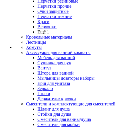
Перчатки резиновые
Перчатки прочие
Очки защитные
Перчатки зимние
Краги
Верхонки
Ещё 1
Кровельные материалы
Лестницы
Хомуты
Аксессуары для ванной комнаты
Мебель для ванной
Сушилка для рук
Вантуз
Штора для ванной
Мыльницы дозаторы наборы
Ерш для унитаза
Зеркало
Полки
Держатели/ крючки
Смесители и комплектующие для смесителей
Шланг для душа
Стойки для душа
Смеситель для ванны/душа
Смеситель для мойки