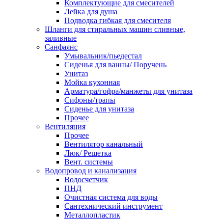
Комплектующие для смесителей
Лейка для душа
Подводка гибкая для смесителя
Шланги для стиральных машин сливные,
заливные
Санфаянс
Умывальник/пьедестал
Сиденья для ванны/ Поручень
Унитаз
Мойка кухонная
Арматура/гофра/манжеты для унитаза
Сифоны/трапы
Сиденье для унитаза
Прочее
Вентиляция
Прочее
Вентилятор канальный
Люк/ Решетка
Вент. системы
Водопровод и канализация
Водосчетчик
ПНД
Очистная система для воды
Сантехнический инструмент
Металлопластик