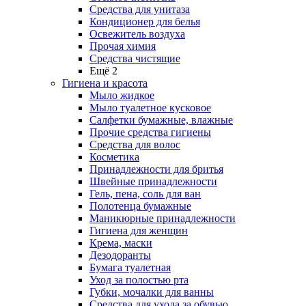
Средства для унитаза
Кондиционер для белья
Освежитель воздуха
Прочая химия
Средства чистящие
Ещё 2
Гигиена и красота
Мыло жидкое
Мыло туалетное кусковое
Салфетки бумажные, влажные
Прочие средства гигиены
Средства для волос
Косметика
Принадлежности для бритья
Швейные принадлежности
Гель, пена, соль для ван
Полотенца бумажные
Маникюрные принадлежности
Гигиена для женщин
Крема, маски
Дезодоранты
Бумага туалетная
Уход за полостью рта
Губки, мочалки для ванны
Средства для ухода за обувью