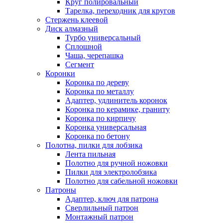
Круг полировальный
Тарелка, переходник для кругов
Стержень клеевой
Диск алмазный
Турбо универсальный
Сплошной
Чаша, черепашка
Сегмент
Коронки
Коронка по дереву
Коронка по металлу
Адаптер, удлинитель коронок
Коронка по керамике, граниту
Коронка по кирпичу
Коронка универсальная
Коронка по бетону
Полотна, пилки для лобзика
Лента пильная
Полотно для ручной ножовки
Пилки для электролобзика
Полотно для сабельной ножовки
Патроны
Адаптер, ключ для патрона
Сверлильный патрон
Монтажный патрон