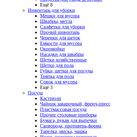
Ещё 8
Инвентарь для уборки
Мешки для мусора
Швабры, метла
Салфетки для уборки
Прочий инвентарь
Черенки для щеток
Емкости для мусора
Окномойки
Насадки для швабры
Щетки хозяйственные
Щетки для пола
Губки, щетки для посуды
Тряпка для пола
Совок для мусора
Ещё 3
Посуда
Кастрюли
Чайник заварочный, френч-пресс
Пластмассовая посуда
Прочие столовые приборы
Бумага, рукав для выпечки
Сковорода, противень,форма
Тарелка, миска, чашка
Ножи, ножницы кухонные