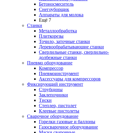
Бетоносмеситель
Снегоуборщик
Аппараты для молока
Ещё 7
Станки
Металлообработка
Плиткорезы
Точило, заточные станки
Деревообрабатывающие станки
Сверлильные станки, сверлильно-
долбежные станки
Пневмо оборудование
Компрессор
Пневмоинструмент
Аксессуары для компрессоров
Фиксирующий инструмент
Струбцины
Заклепочники
Тиски
Степлер, пистолет
Клеевые пистолеты
Сварочное оборудование
Горелки газовые и баллоны
Газосварочное оборудование
Маски сварочные