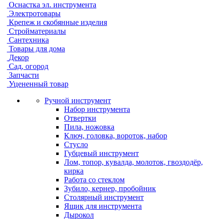
Оснастка эл. инструмента
Электротовары
Крепеж и скобянные изделия
Стройматериалы
Сантехника
Товары для дома
Декор
Сад, огород
Запчасти
Уцененный товар
Ручной инструмент
Набор инструмента
Отвертки
Пила, ножовка
Ключ, головка, вороток, набор
Стусло
Губцевый инструмент
Лом, топор, кувалда, молоток, гвоздодёр,
кирка
Работа со стеклом
Зубило, кернер, пробойник
Столярный инструмент
Ящик для инструмента
Дырокол