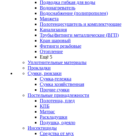
Подводка гибкая для воды
Водонагреватель
Водоснабжение (полипропилен)
Манжета
Полотенцесушитель и комплектующие
Канализация
Трубы/фитинги металлические (ВГП)
Кран шаровый
Фитинги резьбовые
Отопление
Ещё 5
Уплотнительные материалы
Прокладки
Сумки, рюкзаки
Сумка-тележка
Сумка хозяйственная
Прочие сумки
Постельные принадлежности
Полотенца, плед
КПБ
Матрас
Раскладушки
Подушка, одеяло
Инсектициды
Средства от мух