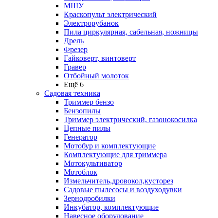
МШУ
Краскопульт электрический
Электрорубанок
Пила циркулярная, сабельная, ножницы
Дрель
Фрезер
Гайковерт, винтоверт
Гравер
Отбойный молоток
Ещё 6
Садовая техника
Триммер бензо
Бензопилы
Триммер электрический, газонокосилка
Цепные пилы
Генератор
Мотобур и комплектующие
Комплектующие для триммера
Мотокультиватор
Мотоблок
Измельчитель,дровокол,кусторез
Садовые пылесосы и воздуходувки
Зернодробилки
Инкубатор, комплектующие
Навесное оборудование