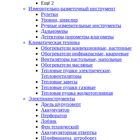
Ещё 2
Измерительно-разметочный инструмент
Рулетки
Уровни, нивелир
Ручные измерительные инструменты
Дальномеры
Детекторы,пирометры,влагомеры
Климатическая техника
Обогреватели конвекционные, настенные
Обогреватели инфракрасные, кварцевые
Вентиляторы настольные, напольные
Обогреватели масляные
Тепловые пушки электрические,
Тепловентиляторы
Тепловые завесы
Тепловые пушки газовые
Тепловая пушка жидкотопливная
Электроинструменты
Дрель шуруповерт
Аккумулятор
Перфоратор
Лобзик
Фен технический
Аккумуляторная отвертка
Шлифмашина, штроборез