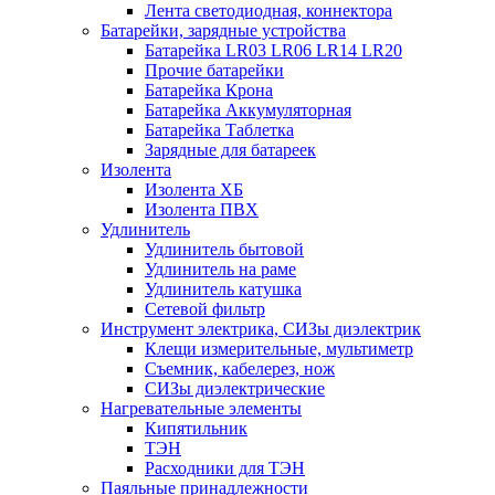
Лента светодиодная, коннектора
Батарейки, зарядные устройства
Батарейка LR03 LR06 LR14 LR20
Прочие батарейки
Батарейка Крона
Батарейка Аккумуляторная
Батарейка Таблетка
Зарядные для батареек
Изолента
Изолента ХБ
Изолента ПВХ
Удлинитель
Удлинитель бытовой
Удлинитель на раме
Удлинитель катушка
Сетевой фильтр
Инструмент электрика, СИЗы диэлектрик
Клещи измерительные, мультиметр
Съемник, кабелерез, нож
СИЗы диэлектрические
Нагревательные элементы
Кипятильник
ТЭН
Расходники для ТЭН
Паяльные принадлежности