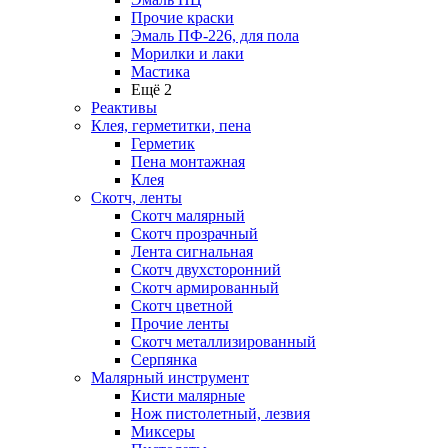
Прочие краски
Эмаль ПФ-226, для пола
Морилки и лаки
Мастика
Ещё 2
Реактивы
Клея, герметитки, пена
Герметик
Пена монтажная
Клея
Скотч, ленты
Скотч малярный
Скотч прозрачный
Лента сигнальная
Скотч двухсторонний
Скотч армированный
Скотч цветной
Прочие ленты
Скотч металлизированный
Серпянка
Малярный инструмент
Кисти малярные
Нож пистолетный, лезвия
Миксеры