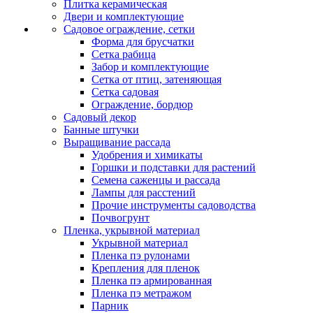
Плитка керамическая
Двери и комплектующие
Садовое ограждение, сетки
Форма для брусчатки
Сетка рабица
Забор и комплектующие
Сетка от птиц, затеняющая
Сетка садовая
Ограждение, бордюр
Садовый декор
Банные штучки
Выращивание рассада
Удобрения и химикаты
Горшки и подставки для растений
Семена саженцы и рассада
Лампы для расстений
Прочие инструменты садоводства
Почвогрунт
Пленка, укрывной материал
Укрывной материал
Пленка пэ рулонами
Крепления для пленок
Пленка пэ армированная
Пленка пэ метражом
Парник