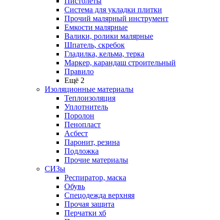
Пистолеты
Система для укладки плитки
Прочий малярный инструмент
Емкости малярные
Валики, ролики малярные
Шпатель, скребок
Гладилка, кельма, терка
Маркер, карандаш строительный
Правило
Ещё 2
Изоляционные материалы
Теплоизоляция
Уплотнитель
Поролон
Пенопласт
Асбест
Паронит, резина
Подложка
Прочие материалы
СИЗы
Респиратор, маска
Обувь
Спецодежда верхняя
Прочая защита
Перчатки хб