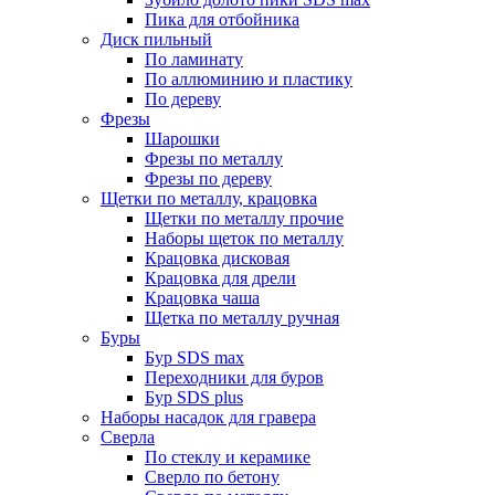
Пика для отбойника
Диск пильный
По ламинату
По аллюминию и пластику
По дереву
Фрезы
Шарошки
Фрезы по металлу
Фрезы по дереву
Щетки по металлу, крацовка
Щетки по металлу прочие
Наборы щеток по металлу
Крацовка дисковая
Крацовка для дрели
Крацовка чаша
Щетка по металлу ручная
Буры
Бур SDS max
Переходники для буров
Бур SDS plus
Наборы насадок для гравера
Сверла
По стеклу и керамике
Сверло по бетону