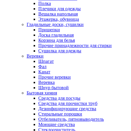
Полка
Плечики для одежды
Вешалка напольная
Этажерка, обувница
Гладильные доски, сушилки
Прищепки
Доска гладильная
Корзина для белья
Прочие принадлежности для стирки
Сушилка для одежды
Веревки
Шпагат
Фал
Канат
Прочие веревки
Веревка
Шнур бытовой
Бытовая химия
Средства для посуды
Средства для прочистки труб
Дезинфицирующие средства
Стиральные порошки
Отбеливатель, пятновыводитель
Моющие средства
Стеклоочиститель