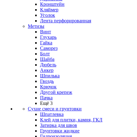
Кронштейн
Кляймер
Уголок
Лента перфорированная
Метизы
Винт
Глухарь
Гайка
Саморез
Болт
Шайба
Дюбель
Анкер
Шпилька
Гвоздь
Крючок
Другой крепеж
Пачка
Ещё 3
Сухие смеси и грунтовки
Шпатлевка
Клей для плитки, камня, ГКЛ
Затирка для швов
Грунтовки жидкие
Гидроизоляция