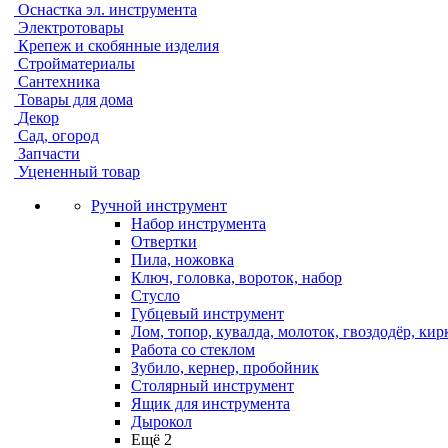
Оснастка эл. инструмента
Электротовары
Крепеж и скобянные изделия
Стройматериалы
Сантехника
Товары для дома
Декор
Сад, огород
Запчасти
Уцененный товар
Ручной инструмент
Набор инструмента
Отвертки
Пила, ножовка
Ключ, головка, вороток, набор
Стусло
Губцевый инструмент
Лом, топор, кувалда, молоток, гвоздодёр, кир
Работа со стеклом
Зубило, кернер, пробойник
Столярный инструмент
Ящик для инструмента
Дырокол
Ещё 2