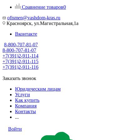
Сравнение товаров
0
ofismen@vashdom-kras.ru
Красноярск, ул.Магистральная,1а
Вконтакте
8-800-707-81-07
8-800-707-81-07
+7(391)2-911-114
+7(391)2-911-115
+7(391)2-911-116
Заказать звонок
Юридическим лицам
Услуги
Как купить
Компания
Контакты
...
Войти