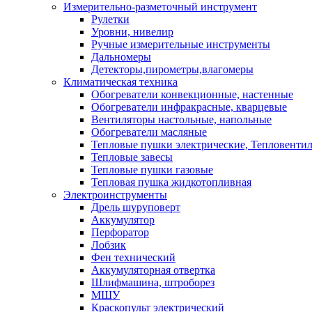
Измерительно-разметочный инструмент
Рулетки
Уровни, нивелир
Ручные измерительные инструменты
Дальномеры
Детекторы,пирометры,влагомеры
Климатическая техника
Обогреватели конвекционные, настенные
Обогреватели инфракрасные, кварцевые
Вентиляторы настольные, напольные
Обогреватели масляные
Тепловые пушки электрические, Тепловенти
Тепловые завесы
Тепловые пушки газовые
Тепловая пушка жидкотопливная
Электроинструменты
Дрель шуруповерт
Аккумулятор
Перфоратор
Лобзик
Фен технический
Аккумуляторная отвертка
Шлифмашина, штроборез
МШУ
Краскопульт электрический