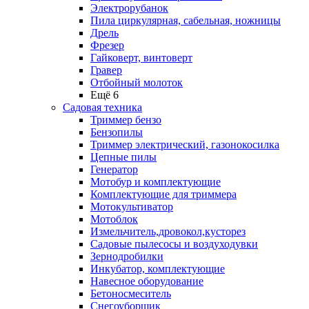
Электрорубанок
Пила циркулярная, сабельная, ножницы
Дрель
Фрезер
Гайковерт, винтоверт
Гравер
Отбойный молоток
Ещё 6
Садовая техника
Триммер бензо
Бензопилы
Триммер электрический, газонокосилка
Цепные пилы
Генератор
Мотобур и комплектующие
Комплектующие для триммера
Мотокультиватор
Мотоблок
Измельчитель,дровокол,кусторез
Садовые пылесосы и воздуходувки
Зернодробилки
Инкубатор, комплектующие
Навесное оборудование
Бетоносмеситель
Снегоуборщик