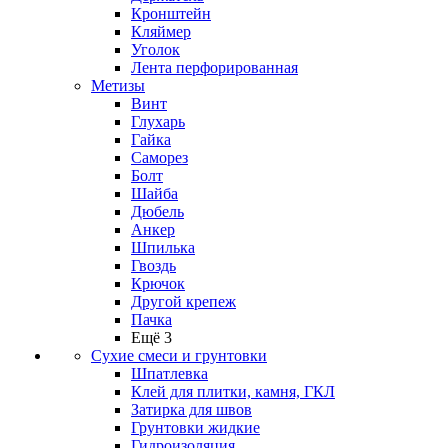
Кронштейн
Кляймер
Уголок
Лента перфорированная
Метизы
Винт
Глухарь
Гайка
Саморез
Болт
Шайба
Дюбель
Анкер
Шпилька
Гвоздь
Крючок
Другой крепеж
Пачка
Ещё 3
Сухие смеси и грунтовки
Шпатлевка
Клей для плитки, камня, ГКЛ
Затирка для швов
Грунтовки жидкие
Гидроизоляция