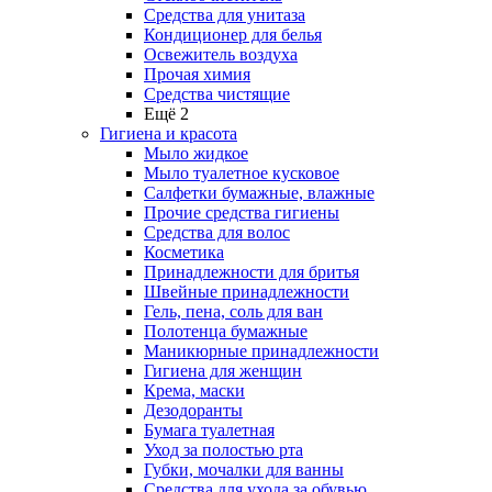
Средства для унитаза
Кондиционер для белья
Освежитель воздуха
Прочая химия
Средства чистящие
Ещё 2
Гигиена и красота
Мыло жидкое
Мыло туалетное кусковое
Салфетки бумажные, влажные
Прочие средства гигиены
Средства для волос
Косметика
Принадлежности для бритья
Швейные принадлежности
Гель, пена, соль для ван
Полотенца бумажные
Маникюрные принадлежности
Гигиена для женщин
Крема, маски
Дезодоранты
Бумага туалетная
Уход за полостью рта
Губки, мочалки для ванны
Средства для ухода за обувью