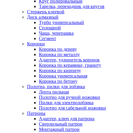
Круг полировальный
Тарелка, переходник для кругов
Стержень клеевой
Диск алмазный
Турбо универсальный
Сплошной
Чаша, черепашка
Сегмент
Коронки
Коронка по дереву
Коронка по металлу
Адаптер, удлинитель коронок
Коронка по керамике, граниту
Коронка по кирпичу
Коронка универсальная
Коронка по бетону
Полотна, пилки для лобзика
Лента пильная
Полотно для ручной ножовки
Пилки для электролобзика
Полотно для сабельной ножовки
Патроны
Адаптер, ключ для патрона
Сверлильный патрон
Монтажный патрон