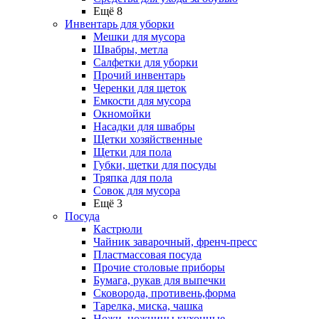
Ещё 8
Инвентарь для уборки
Мешки для мусора
Швабры, метла
Салфетки для уборки
Прочий инвентарь
Черенки для щеток
Емкости для мусора
Окномойки
Насадки для швабры
Щетки хозяйственные
Щетки для пола
Губки, щетки для посуды
Тряпка для пола
Совок для мусора
Ещё 3
Посуда
Кастрюли
Чайник заварочный, френч-пресс
Пластмассовая посуда
Прочие столовые приборы
Бумага, рукав для выпечки
Сковорода, противень,форма
Тарелка, миска, чашка
Ножи, ножницы кухонные