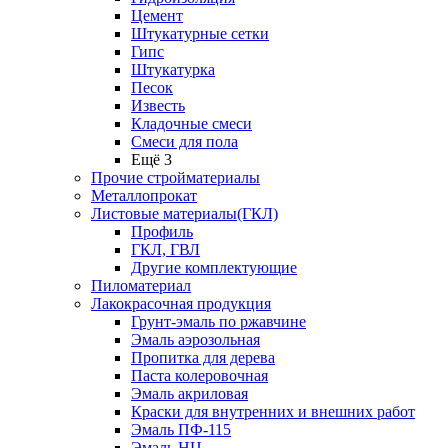
Цемент
Штукатурные сетки
Гипс
Штукатурка
Песок
Известь
Кладочные смеси
Смеси для пола
Ещё 3
Прочие стройматериалы
Металлопрокат
Листовые материалы(ГКЛ)
Профиль
ГКЛ, ГВЛ
Другие комплектующие
Пиломатериал
Лакокрасочная продукция
Грунт-эмаль по ржавчине
Эмаль аэрозольная
Пропитка для дерева
Паста колеровочная
Эмаль акриловая
Краски для внутренних и внешних работ
Эмаль ПФ-115
Эмаль НЦ