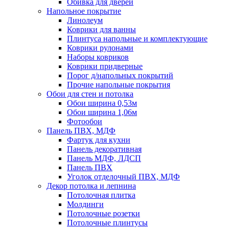
Обивка для дверей
Напольное покрытие
Линолеум
Коврики для ванны
Плинтуса напольные и комплектующие
Коврики рулонами
Наборы ковриков
Коврики придверные
Порог д/напольных покрытий
Прочие напольные покрытия
Обои для стен и потолка
Обои ширина 0,53м
Обои ширина 1,06м
Фотообои
Панель ПВХ, МДФ
Фартук для кухни
Панель декоративная
Панель МДФ, ЛДСП
Панель ПВХ
Уголок отделочный ПВХ, МДФ
Декор потолка и лепнина
Потолочная плитка
Молдинги
Потолочные розетки
Потолочные плинтусы