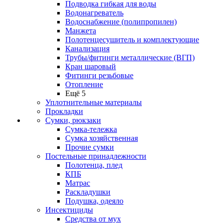
Подводка гибкая для воды
Водонагреватель
Водоснабжение (полипропилен)
Манжета
Полотенцесушитель и комплектующие
Канализация
Трубы/фитинги металлические (ВГП)
Кран шаровый
Фитинги резьбовые
Отопление
Ещё 5
Уплотнительные материалы
Прокладки
Сумки, рюкзаки
Сумка-тележка
Сумка хозяйственная
Прочие сумки
Постельные принадлежности
Полотенца, плед
КПБ
Матрас
Раскладушки
Подушка, одеяло
Инсектициды
Средства от мух