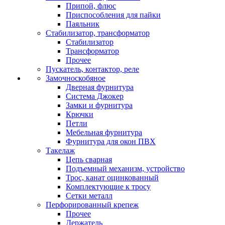
Припой, флюс
Приспособления для пайки
Паяльник
Стабилизатор, трансформатор
Стабилизатор
Трансформатор
Прочее
Пускатель, контактор, реле
Замочноскобяное
Дверная фурнитура
Система Джокер
Замки и фурнитура
Крючки
Петли
Мебельная фурнитура
Фурнитура для окон ПВХ
Такелаж
Цепь сварная
Подъемный механизм, устройство
Трос, канат оцинкованный
Комплектующие к тросу
Сетки металл
Перфорированный крепеж
Прочее
Держатель