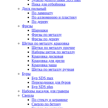
Пика для отбойника
Диск пильный
По ламинату
По аллюминию и пластику
По дереву
Фрезы
Шарошки
Фрезы по металлу
Фрезы по дереву
Щетки по металлу, крацовка
Щетки по металлу прочие
Наборы щеток по металлу
Крацовка дисковая
Крацовка для дрели
Крацовка чаша
Щетка по металлу ручная
Буры
Бур SDS max
Переходники для буров
Бур SDS plus
Наборы насадок для гравера
Сверла
По стеклу и керамике
Сверло по бетону