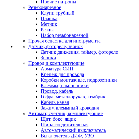
Прочие патроны
Резьбонарезное
Клупп трубный
Плашка
Метчик
Резцы
Набор резьбонарезной
Прочая оснастка для инструмента
Датчик, фотореле, звонок
Датчик движения, таймер, фотореле
Звонки
Провод и комплектующие
Арматура СИП
Крепеж для провода
Коробки монтажные, подрозетники
Клеммы, наконечники
Провод, кабель
Гофра, металлорукав, кембрик
Кабель-канал
Зажим клеммный крокодил
Автомат, счетчик, комплектующие
Щит, бокс, ящик
Шина соединительная
Автоматический выключатель
Выключатель ДИФ, УЗО