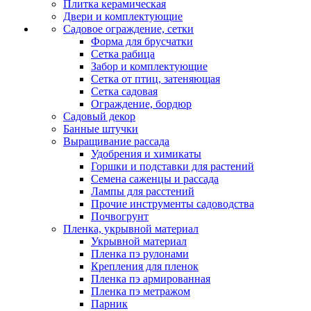
Плитка керамическая
Двери и комплектующие
Садовое ограждение, сетки
Форма для брусчатки
Сетка рабица
Забор и комплектующие
Сетка от птиц, затеняющая
Сетка садовая
Ограждение, бордюр
Садовый декор
Банные штучки
Выращивание рассада
Удобрения и химикаты
Горшки и подставки для растений
Семена саженцы и рассада
Лампы для расстений
Прочие инструменты садоводства
Почвогрунт
Пленка, укрывной материал
Укрывной материал
Пленка пэ рулонами
Крепления для пленок
Пленка пэ армированная
Пленка пэ метражом
Парник