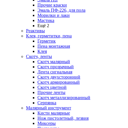
Прочие краски
Эмаль ПФ-226, для пола
Морилки и лаки
Мастика
Ещё 2
Реактивы
Клея, герметитки, пена
Герметик
Пена монтажная
Клея
Скотч, ленты
Скотч малярный
Скотч прозрачный
Лента сигнальная
Скотч двухсторонний
Скотч армированный
Скотч цветной
Прочие ленты
Скотч металлизированный
Серпянка
Малярный инструмент
Кисти малярные
Нож пистолетный, лезвия
Миксеры