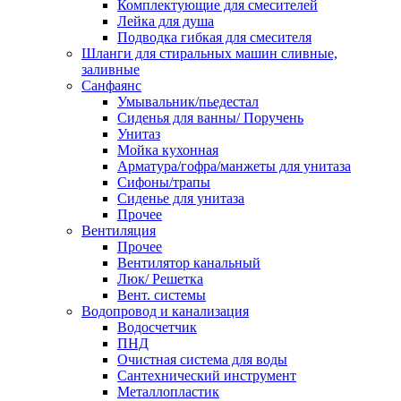
Комплектующие для смесителей
Лейка для душа
Подводка гибкая для смесителя
Шланги для стиральных машин сливные,
заливные
Санфаянс
Умывальник/пьедестал
Сиденья для ванны/ Поручень
Унитаз
Мойка кухонная
Арматура/гофра/манжеты для унитаза
Сифоны/трапы
Сиденье для унитаза
Прочее
Вентиляция
Прочее
Вентилятор канальный
Люк/ Решетка
Вент. системы
Водопровод и канализация
Водосчетчик
ПНД
Очистная система для воды
Сантехнический инструмент
Металлопластик