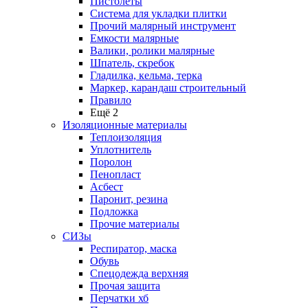
Пистолеты
Система для укладки плитки
Прочий малярный инструмент
Емкости малярные
Валики, ролики малярные
Шпатель, скребок
Гладилка, кельма, терка
Маркер, карандаш строительный
Правило
Ещё 2
Изоляционные материалы
Теплоизоляция
Уплотнитель
Поролон
Пенопласт
Асбест
Паронит, резина
Подложка
Прочие материалы
СИЗы
Респиратор, маска
Обувь
Спецодежда верхняя
Прочая защита
Перчатки хб