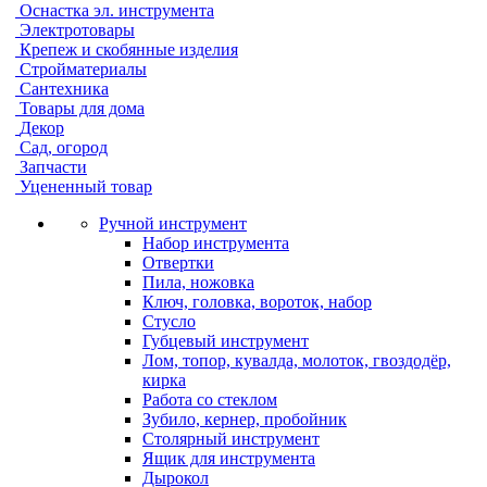
Оснастка эл. инструмента
Электротовары
Крепеж и скобянные изделия
Стройматериалы
Сантехника
Товары для дома
Декор
Сад, огород
Запчасти
Уцененный товар
Ручной инструмент
Набор инструмента
Отвертки
Пила, ножовка
Ключ, головка, вороток, набор
Стусло
Губцевый инструмент
Лом, топор, кувалда, молоток, гвоздодёр,
кирка
Работа со стеклом
Зубило, кернер, пробойник
Столярный инструмент
Ящик для инструмента
Дырокол