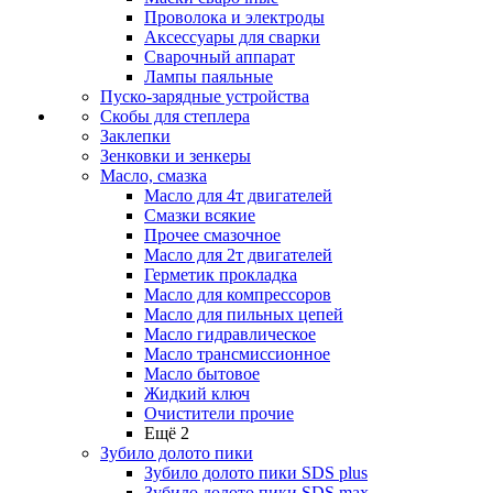
Проволока и электроды
Аксессуары для сварки
Сварочный аппарат
Лампы паяльные
Пуско-зарядные устройства
Скобы для степлера
Заклепки
Зенковки и зенкеры
Масло, смазка
Масло для 4т двигателей
Смазки всякие
Прочее смазочное
Масло для 2т двигателей
Герметик прокладка
Масло для компрессоров
Масло для пильных цепей
Масло гидравлическое
Масло трансмиссионное
Масло бытовое
Жидкий ключ
Очистители прочие
Ещё 2
Зубило долото пики
Зубило долото пики SDS plus
Зубило долото пики SDS max