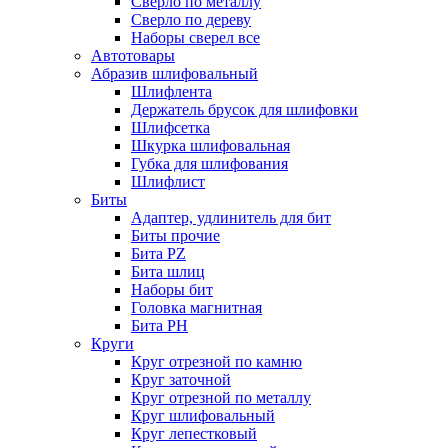
Сверло по металлу
Сверло по дереву
Наборы сверел все
Автотовары
Абразив шлифовальный
Шлифлента
Держатель брусок для шлифовки
Шлифсетка
Шкурка шлифовальная
Губка для шлифования
Шлифлист
Биты
Адаптер, удлинитель для бит
Биты прочие
Бита PZ
Бита шлиц
Наборы бит
Головка магнитная
Бита PH
Круги
Круг отрезной по камню
Круг заточной
Круг отрезной по металлу
Круг шлифовальный
Круг лепестковый