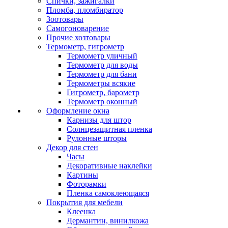
Спички, зажигалки
Пломба, пломбиратор
Зоотовары
Самогоноварение
Прочие хозтовары
Термометр, гигрометр
Термометр уличный
Термометр для воды
Термометр для бани
Термометры всякие
Гигрометр, барометр
Термометр оконный
Оформление окна
Карнизы для штор
Солнцезащитная пленка
Рулонные шторы
Декор для стен
Часы
Декоративные наклейки
Картины
Фоторамки
Пленка самоклеющаяся
Покрытия для мебели
Клеенка
Дермантин, винилкожа