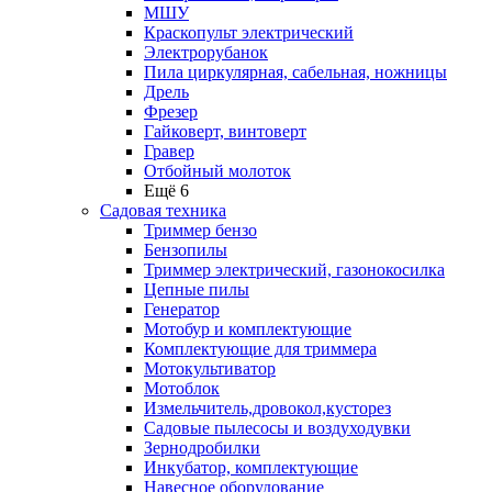
МШУ
Краскопульт электрический
Электрорубанок
Пила циркулярная, сабельная, ножницы
Дрель
Фрезер
Гайковерт, винтоверт
Гравер
Отбойный молоток
Ещё 6
Садовая техника
Триммер бензо
Бензопилы
Триммер электрический, газонокосилка
Цепные пилы
Генератор
Мотобур и комплектующие
Комплектующие для триммера
Мотокультиватор
Мотоблок
Измельчитель,дровокол,кусторез
Садовые пылесосы и воздуходувки
Зернодробилки
Инкубатор, комплектующие
Навесное оборудование