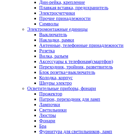
Дин-рейка, крепление
Плавкая вставка, предохранитель
Электросчетчики
Прочие принадлежности
Символы
Электромонтажные единицы
Выключатель
Накладки, рамки
Антенные, телефонные принадлежности
Розетка
Вилка, разъем
Аксессуары к телефонам(смартфон)
Переходник, тройник, разветвитель
Блок розетка+выключатель
Колодка, корпус
Шнуры электро
Осветительные приборы, фонари
Прожектор
Патрон, переходник для ламп
Лампочки
Светильники
Люстры
Фонари
Бра
Фурнитура для светильников, ламп