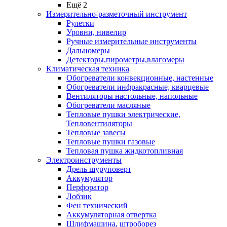
Ещё 2
Измерительно-разметочный инструмент
Рулетки
Уровни, нивелир
Ручные измерительные инструменты
Дальномеры
Детекторы,пирометры,влагомеры
Климатическая техника
Обогреватели конвекционные, настенные
Обогреватели инфракрасные, кварцевые
Вентиляторы настольные, напольные
Обогреватели масляные
Тепловые пушки электрические,
Тепловентиляторы
Тепловые завесы
Тепловые пушки газовые
Тепловая пушка жидкотопливная
Электроинструменты
Дрель шуруповерт
Аккумулятор
Перфоратор
Лобзик
Фен технический
Аккумуляторная отвертка
Шлифмашина, штроборез