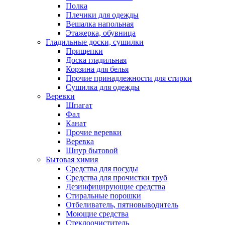
Полка
Плечики для одежды
Вешалка напольная
Этажерка, обувница
Гладильные доски, сушилки
Прищепки
Доска гладильная
Корзина для белья
Прочие принадлежности для стирки
Сушилка для одежды
Веревки
Шпагат
Фал
Канат
Прочие веревки
Веревка
Шнур бытовой
Бытовая химия
Средства для посуды
Средства для прочистки труб
Дезинфицирующие средства
Стиральные порошки
Отбеливатель, пятновыводитель
Моющие средства
Стеклоочиститель