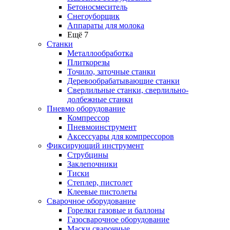
Бетоносмеситель
Снегоуборщик
Аппараты для молока
Ещё 7
Станки
Металлообработка
Плиткорезы
Точило, заточные станки
Деревообрабатывающие станки
Сверлильные станки, сверлильно-
долбежные станки
Пневмо оборудование
Компрессор
Пневмоинструмент
Аксессуары для компрессоров
Фиксирующий инструмент
Струбцины
Заклепочники
Тиски
Степлер, пистолет
Клеевые пистолеты
Сварочное оборудование
Горелки газовые и баллоны
Газосварочное оборудование
Маски сварочные