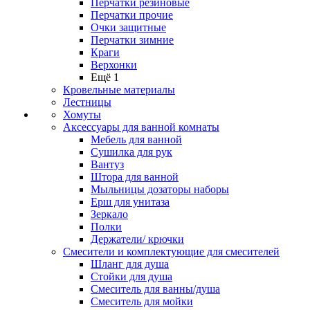
Перчатки резиновые
Перчатки прочие
Очки защитные
Перчатки зимние
Краги
Верхонки
Ещё 1
Кровельные материалы
Лестницы
Хомуты
Аксессуары для ванной комнаты
Мебель для ванной
Сушилка для рук
Вантуз
Штора для ванной
Мыльницы дозаторы наборы
Ерш для унитаза
Зеркало
Полки
Держатели/ крючки
Смесители и комплектующие для смесителей
Шланг для душа
Стойки для душа
Смеситель для ванны/душа
Смеситель для мойки