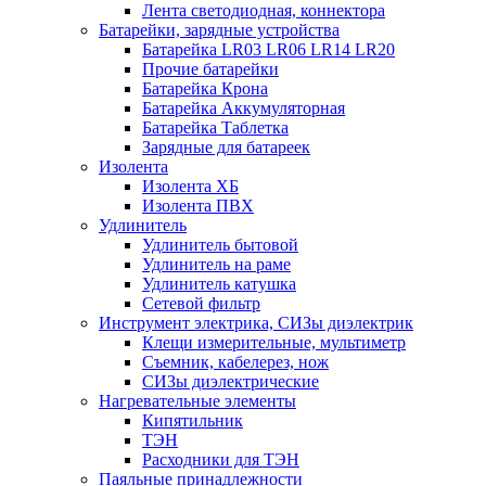
Лента светодиодная, коннектора
Батарейки, зарядные устройства
Батарейка LR03 LR06 LR14 LR20
Прочие батарейки
Батарейка Крона
Батарейка Аккумуляторная
Батарейка Таблетка
Зарядные для батареек
Изолента
Изолента ХБ
Изолента ПВХ
Удлинитель
Удлинитель бытовой
Удлинитель на раме
Удлинитель катушка
Сетевой фильтр
Инструмент электрика, СИЗы диэлектрик
Клещи измерительные, мультиметр
Съемник, кабелерез, нож
СИЗы диэлектрические
Нагревательные элементы
Кипятильник
ТЭН
Расходники для ТЭН
Паяльные принадлежности