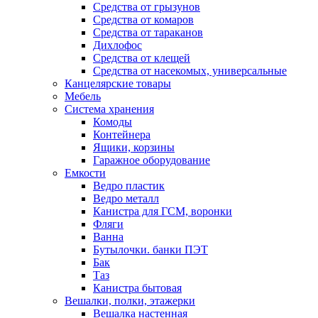
Средства от грызунов
Средства от комаров
Средства от тараканов
Дихлофос
Средства от клещей
Средства от насекомых, универсальные
Канцелярские товары
Мебель
Система хранения
Комоды
Контейнера
Ящики, корзины
Гаражное оборудование
Емкости
Ведро пластик
Ведро металл
Канистра для ГСМ, воронки
Фляги
Ванна
Бутылочки. банки ПЭТ
Бак
Таз
Канистра бытовая
Вешалки, полки, этажерки
Вешалка настенная