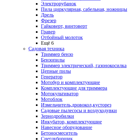
Электрорубанок
Пила циркулярная, сабельная, ножницы
Дрель
Фрезер
Гайковерт, винтоверт
Гравер
Отбойный молоток
Ещё 6
Садовая техника
Триммер бензо
Бензопилы
Триммер электрический, газонокосилка
Цепные пилы
Генератор
Мотобур и комплектующие
Комплектующие для триммера
Мотокультиватор
Мотоблок
Измельчитель,дровокол,кусторез
Садовые пылесосы и воздуходувки
Зернодробилки
Инкубатор, комплектующие
Навесное оборудование
Бетоносмеситель
Снегоуборщик