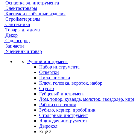
Оснастка эл. инструмента
Электротовары
Крепеж и скобянные изделия
Стройматериалы
Сантехника
Товары для дома
Декор
Сад, огород
Запчасти
Уцененный товар
Ручной инструмент
Набор инструмента
Отвертки
Пила, ножовка
Ключ, головка, вороток, набор
Стусло
Губцевый инструмент
Лом, топор, кувалда, молоток, гвоздодёр, кир
Работа со стеклом
Зубило, кернер, пробойник
Столярный инструмент
Ящик для инструмента
Дырокол
Ещё 2