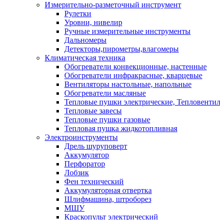
Измерительно-разметочный инструмент
Рулетки
Уровни, нивелир
Ручные измерительные инструменты
Дальномеры
Детекторы,пирометры,влагомеры
Климатическая техника
Обогреватели конвекционные, настенные
Обогреватели инфракрасные, кварцевые
Вентиляторы настольные, напольные
Обогреватели масляные
Тепловые пушки электрические, Тепловенти
Тепловые завесы
Тепловые пушки газовые
Тепловая пушка жидкотопливная
Электроинструменты
Дрель шуруповерт
Аккумулятор
Перфоратор
Лобзик
Фен технический
Аккумуляторная отвертка
Шлифмашина, штроборез
МШУ
Краскопульт электрический