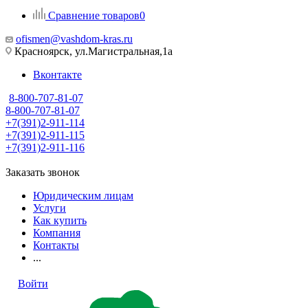
Сравнение товаров
0
ofismen@vashdom-kras.ru
Красноярск, ул.Магистральная,1а
Вконтакте
8-800-707-81-07
8-800-707-81-07
+7(391)2-911-114
+7(391)2-911-115
+7(391)2-911-116
Заказать звонок
Юридическим лицам
Услуги
Как купить
Компания
Контакты
...
Войти