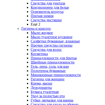
Средства для унитаза
Кондиционер для белья
Освежитель воздуха
Прочая химия
Средства чистящие
Ещё 2
Гигиена и красота
Мыло жидкое
Мыло туалетное кусковое
Салфетки бумажные, влажные
Прочие средства гигиены
Средства для волос
Косметика
Принадлежности для бритья
Швейные принадлежности
Гель, пена, соль для ван
Полотенца бумажные
Маникюрные принадлежности
Гигиена для женщин
Крема, маски
Дезодоранты
Бумага туалетная
Уход за полостью рта
Губки, мочалки для ванны
Средства для ухода за обувью