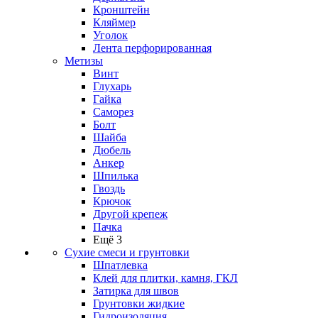
Кронштейн
Кляймер
Уголок
Лента перфорированная
Метизы
Винт
Глухарь
Гайка
Саморез
Болт
Шайба
Дюбель
Анкер
Шпилька
Гвоздь
Крючок
Другой крепеж
Пачка
Ещё 3
Сухие смеси и грунтовки
Шпатлевка
Клей для плитки, камня, ГКЛ
Затирка для швов
Грунтовки жидкие
Гидроизоляция