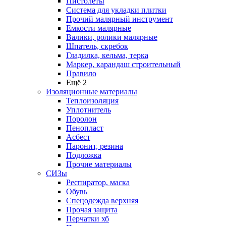
Пистолеты
Система для укладки плитки
Прочий малярный инструмент
Емкости малярные
Валики, ролики малярные
Шпатель, скребок
Гладилка, кельма, терка
Маркер, карандаш строительный
Правило
Ещё 2
Изоляционные материалы
Теплоизоляция
Уплотнитель
Поролон
Пенопласт
Асбест
Паронит, резина
Подложка
Прочие материалы
СИЗы
Респиратор, маска
Обувь
Спецодежда верхняя
Прочая защита
Перчатки хб