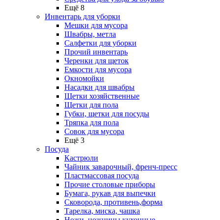
Ещё 8
Инвентарь для уборки
Мешки для мусора
Швабры, метла
Салфетки для уборки
Прочий инвентарь
Черенки для щеток
Емкости для мусора
Окномойки
Насадки для швабры
Щетки хозяйственные
Щетки для пола
Губки, щетки для посуды
Тряпка для пола
Совок для мусора
Ещё 3
Посуда
Кастрюли
Чайник заварочный, френч-пресс
Пластмассовая посуда
Прочие столовые приборы
Бумага, рукав для выпечки
Сковорода, противень,форма
Тарелка, миска, чашка
Ножи, ножницы кухонные