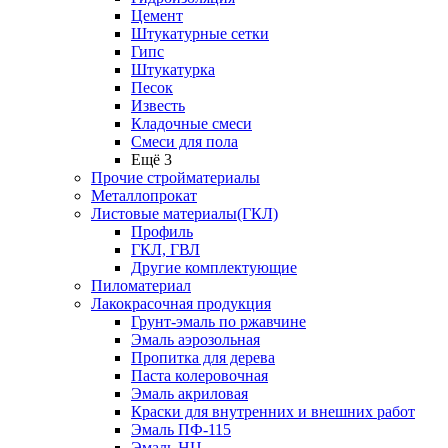
Цемент
Штукатурные сетки
Гипс
Штукатурка
Песок
Известь
Кладочные смеси
Смеси для пола
Ещё 3
Прочие стройматериалы
Металлопрокат
Листовые материалы(ГКЛ)
Профиль
ГКЛ, ГВЛ
Другие комплектующие
Пиломатериал
Лакокрасочная продукция
Грунт-эмаль по ржавчине
Эмаль аэрозольная
Пропитка для дерева
Паста колеровочная
Эмаль акриловая
Краски для внутренних и внешних работ
Эмаль ПФ-115
Эмаль НЦ