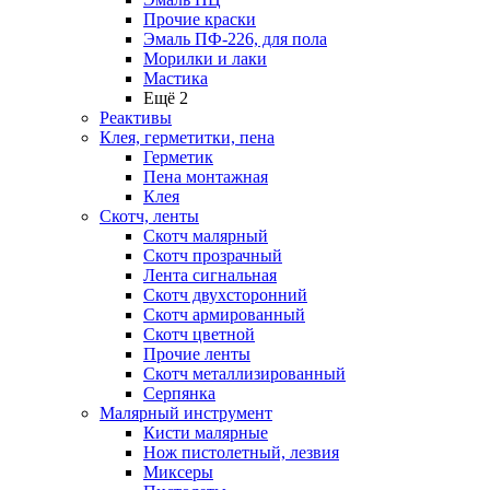
Прочие краски
Эмаль ПФ-226, для пола
Морилки и лаки
Мастика
Ещё 2
Реактивы
Клея, герметитки, пена
Герметик
Пена монтажная
Клея
Скотч, ленты
Скотч малярный
Скотч прозрачный
Лента сигнальная
Скотч двухсторонний
Скотч армированный
Скотч цветной
Прочие ленты
Скотч металлизированный
Серпянка
Малярный инструмент
Кисти малярные
Нож пистолетный, лезвия
Миксеры