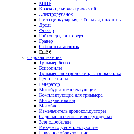
МШУ
Краскопульт электрический
Электрорубанок
Пила циркулярная, сабельная, ножницы
Дрель
Фрезер
Гайковерт, винтоверт
Гравер
Отбойный молоток
Ещё 6
Садовая техника
Триммер бензо
Бензопилы
Триммер электрический, газонокосилка
Цепные пилы
Генератор
Мотобур и комплектующие
Комплектующие для триммера
Мотокультиватор
Мотоблок
Измельчитель,дровокол,кусторез
Садовые пылесосы и воздуходувки
Зернодробилки
Инкубатор, комплектующие
Навесное оборудование