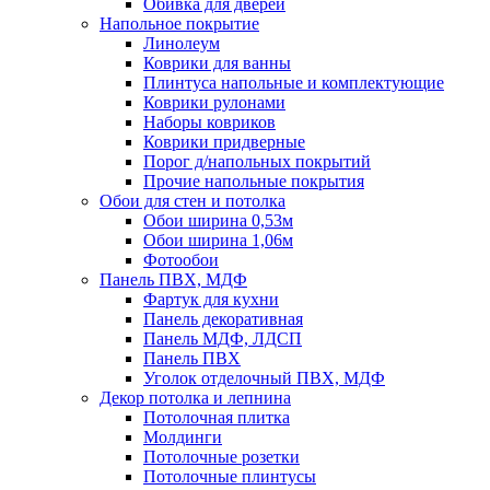
Обивка для дверей
Напольное покрытие
Линолеум
Коврики для ванны
Плинтуса напольные и комплектующие
Коврики рулонами
Наборы ковриков
Коврики придверные
Порог д/напольных покрытий
Прочие напольные покрытия
Обои для стен и потолка
Обои ширина 0,53м
Обои ширина 1,06м
Фотообои
Панель ПВХ, МДФ
Фартук для кухни
Панель декоративная
Панель МДФ, ЛДСП
Панель ПВХ
Уголок отделочный ПВХ, МДФ
Декор потолка и лепнина
Потолочная плитка
Молдинги
Потолочные розетки
Потолочные плинтусы