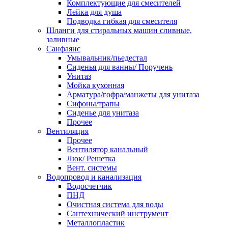
Комплектующие для смесителей
Лейка для душа
Подводка гибкая для смесителя
Шланги для стиральных машин сливные,
заливные
Санфаянс
Умывальник/пьедестал
Сиденья для ванны/ Поручень
Унитаз
Мойка кухонная
Арматура/гофра/манжеты для унитаза
Сифоны/трапы
Сиденье для унитаза
Прочее
Вентиляция
Прочее
Вентилятор канальный
Люк/ Решетка
Вент. системы
Водопровод и канализация
Водосчетчик
ПНД
Очистная система для воды
Сантехнический инструмент
Металлопластик