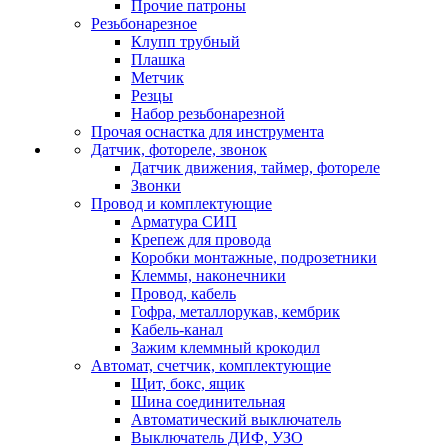
Прочие патроны
Резьбонарезное
Клупп трубный
Плашка
Метчик
Резцы
Набор резьбонарезной
Прочая оснастка для инструмента
Датчик, фотореле, звонок
Датчик движения, таймер, фотореле
Звонки
Провод и комплектующие
Арматура СИП
Крепеж для провода
Коробки монтажные, подрозетники
Клеммы, наконечники
Провод, кабель
Гофра, металлорукав, кембрик
Кабель-канал
Зажим клеммный крокодил
Автомат, счетчик, комплектующие
Щит, бокс, ящик
Шина соединительная
Автоматический выключатель
Выключатель ДИФ, УЗО