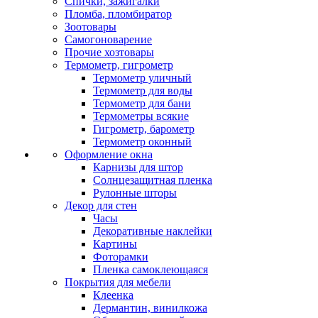
Спички, зажигалки
Пломба, пломбиратор
Зоотовары
Самогоноварение
Прочие хозтовары
Термометр, гигрометр
Термометр уличный
Термометр для воды
Термометр для бани
Термометры всякие
Гигрометр, барометр
Термометр оконный
Оформление окна
Карнизы для штор
Солнцезащитная пленка
Рулонные шторы
Декор для стен
Часы
Декоративные наклейки
Картины
Фоторамки
Пленка самоклеющаяся
Покрытия для мебели
Клеенка
Дермантин, винилкожа