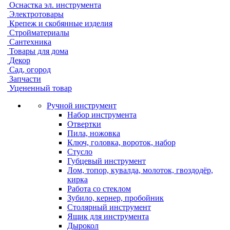
Оснастка эл. инструмента
Электротовары
Крепеж и скобянные изделия
Стройматериалы
Сантехника
Товары для дома
Декор
Сад, огород
Запчасти
Уцененный товар
Ручной инструмент
Набор инструмента
Отвертки
Пила, ножовка
Ключ, головка, вороток, набор
Стусло
Губцевый инструмент
Лом, топор, кувалда, молоток, гвоздодёр,
кирка
Работа со стеклом
Зубило, кернер, пробойник
Столярный инструмент
Ящик для инструмента
Дырокол