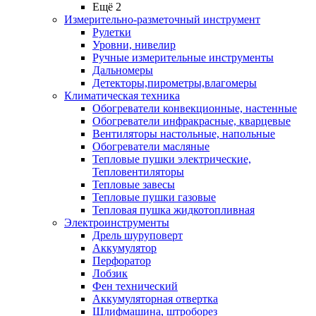
Ещё 2
Измерительно-разметочный инструмент
Рулетки
Уровни, нивелир
Ручные измерительные инструменты
Дальномеры
Детекторы,пирометры,влагомеры
Климатическая техника
Обогреватели конвекционные, настенные
Обогреватели инфракрасные, кварцевые
Вентиляторы настольные, напольные
Обогреватели масляные
Тепловые пушки электрические,
Тепловентиляторы
Тепловые завесы
Тепловые пушки газовые
Тепловая пушка жидкотопливная
Электроинструменты
Дрель шуруповерт
Аккумулятор
Перфоратор
Лобзик
Фен технический
Аккумуляторная отвертка
Шлифмашина, штроборез