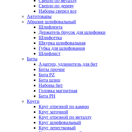
Сверло по металлу
Сверло по дереву
Наборы сверел все
Автотовары
Абразив шлифовальный
Шлифлента
Держатель брусок для шлифовки
Шлифсетка
Шкурка шлифовальная
Губка для шлифования
Шлифлист
Биты
Адаптер, удлинитель для бит
Биты прочие
Бита PZ
Бита шлиц
Наборы бит
Головка магнитная
Бита PH
Круги
Круг отрезной по камню
Круг заточной
Круг отрезной по металлу
Круг шлифовальный
Круг лепестковый