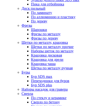
Пика для отбойника
Диск пильный
По ламинату
По аллюминию и пластику
По дереву
Фрезы
Шарошки
Фрезы по металлу
Фрезы по дереву
Щетки по металлу, крацовка
Щетки по металлу прочие
Наборы щеток по металлу
Крацовка дисковая
Крацовка для дрели
Крацовка чаша
Щетка по металлу ручная
Буры
Бур SDS max
Переходники для буров
Бур SDS plus
Наборы насадок для гравера
Сверла
По стеклу и керамике
Сверло по бетону