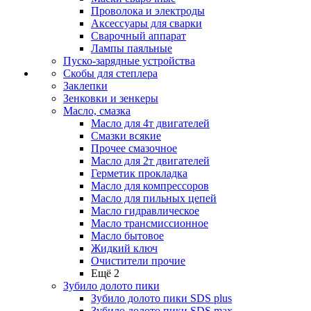
Проволока и электроды
Аксессуары для сварки
Сварочный аппарат
Лампы паяльные
Пуско-зарядные устройства
Скобы для степлера
Заклепки
Зенковки и зенкеры
Масло, смазка
Масло для 4т двигателей
Смазки всякие
Прочее смазочное
Масло для 2т двигателей
Герметик прокладка
Масло для компрессоров
Масло для пильных цепей
Масло гидравлическое
Масло трансмиссионное
Масло бытовое
Жидкий ключ
Очистители прочие
Ещё 2
Зубило долото пики
Зубило долото пики SDS plus
Зубило долото пики SDS max