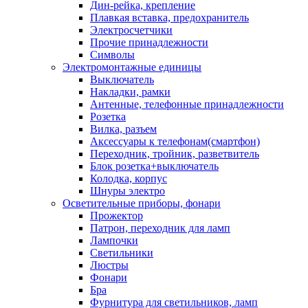
Дин-рейка, крепление
Плавкая вставка, предохранитель
Электросчетчики
Прочие принадлежности
Символы
Электромонтажные единицы
Выключатель
Накладки, рамки
Антенные, телефонные принадлежности
Розетка
Вилка, разъем
Аксессуары к телефонам(смартфон)
Переходник, тройник, разветвитель
Блок розетка+выключатель
Колодка, корпус
Шнуры электро
Осветительные приборы, фонари
Прожектор
Патрон, переходник для ламп
Лампочки
Светильники
Люстры
Фонари
Бра
Фурнитура для светильников, ламп