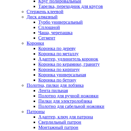
Круг полировальный
Тарелка, переходник для кругов
Стержень клеевой
Диск алмазный
Турбо универсальный
Сплошной
Чаша, черепашка
Сегмент
Коронки
Коронка по дереву
Коронка по металлу
Адаптер, удлинитель коронок
Коронка по керамике, граниту
Коронка по кирпичу
Коронка универсальная
Коронка по бетону
Полотна, пилки для лобзика
Лента пильная
Полотно для ручной ножовки
Пилки для электролобзика
Полотно для сабельной ножовки
Патроны
Адаптер, ключ для патрона
Сверлильный патрон
Монтажный патрон