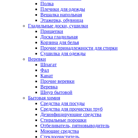
Полка
Плечики для одежды
Вешалка напольная
Этажерка, обувница
Гладильные доски, сушилки
Прищепки
Доска гладильная
Корзина для белья
Прочие принадлежности для стирки
Сушилка для одежды
Веревки
Шпагат
Фал
Канат
Прочие веревки
Веревка
Шнур бытовой
Бытовая химия
Средства для посуды
Средства для прочистки труб
Дезинфицирующие средства
Стиральные порошки
Отбеливатель, пятновыводитель
Моющие средства
Стеклоочиститель