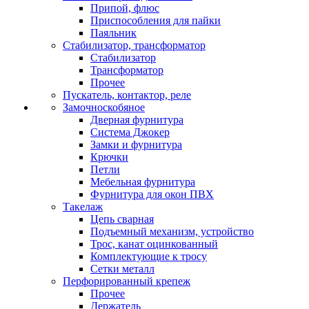
Припой, флюс
Приспособления для пайки
Паяльник
Стабилизатор, трансформатор
Стабилизатор
Трансформатор
Прочее
Пускатель, контактор, реле
Замочноскобяное
Дверная фурнитура
Система Джокер
Замки и фурнитура
Крючки
Петли
Мебельная фурнитура
Фурнитура для окон ПВХ
Такелаж
Цепь сварная
Подъемный механизм, устройство
Трос, канат оцинкованный
Комплектующие к тросу
Сетки металл
Перфорированный крепеж
Прочее
Держатель