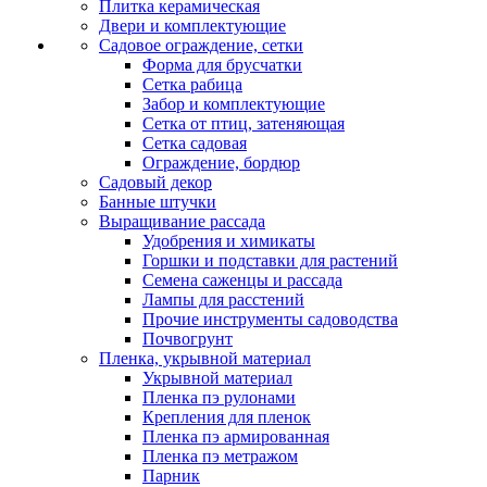
Плитка керамическая
Двери и комплектующие
Садовое ограждение, сетки
Форма для брусчатки
Сетка рабица
Забор и комплектующие
Сетка от птиц, затеняющая
Сетка садовая
Ограждение, бордюр
Садовый декор
Банные штучки
Выращивание рассада
Удобрения и химикаты
Горшки и подставки для растений
Семена саженцы и рассада
Лампы для расстений
Прочие инструменты садоводства
Почвогрунт
Пленка, укрывной материал
Укрывной материал
Пленка пэ рулонами
Крепления для пленок
Пленка пэ армированная
Пленка пэ метражом
Парник