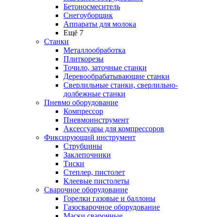
Бетоносмеситель
Снегоуборщик
Аппараты для молока
Ещё 7
Станки
Металлообработка
Плиткорезы
Точило, заточные станки
Деревообрабатывающие станки
Сверлильные станки, сверлильно-
долбежные станки
Пневмо оборудование
Компрессор
Пневмоинструмент
Аксессуары для компрессоров
Фиксирующий инструмент
Струбцины
Заклепочники
Тиски
Степлер, пистолет
Клеевые пистолеты
Сварочное оборудование
Горелки газовые и баллоны
Газосварочное оборудование
Маски сварочные