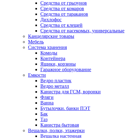
Средства от грызунов
Средства от комаров
Средства от тараканов
Дихлофос
Средства от клещей
Средства от насекомых, универсальные
Канцелярские товары
Мебель
Система хранения
Комоды
Контейнера
Ящики, корзины
Гаражное оборудование
Емкости
Ведро пластик
Ведро металл
Канистра для ГСМ, воронки
Фляги
Ванна
Бутылочки. банки ПЭТ
Бак
Таз
Канистра бытовая
Вешалки, полки, этажерки
Вешалка настенная