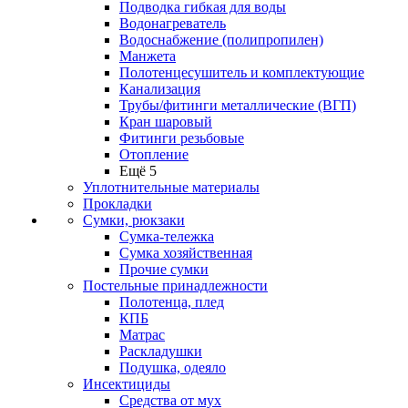
Подводка гибкая для воды
Водонагреватель
Водоснабжение (полипропилен)
Манжета
Полотенцесушитель и комплектующие
Канализация
Трубы/фитинги металлические (ВГП)
Кран шаровый
Фитинги резьбовые
Отопление
Ещё 5
Уплотнительные материалы
Прокладки
Сумки, рюкзаки
Сумка-тележка
Сумка хозяйственная
Прочие сумки
Постельные принадлежности
Полотенца, плед
КПБ
Матрас
Раскладушки
Подушка, одеяло
Инсектициды
Средства от мух