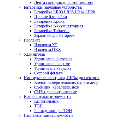
Лента светодиодная, коннектора
Батарейки, зарядные устройства
Батарейка LR03 LR06 LR14 LR20
Прочие батарейки
Батарейка Крона
Батарейка Аккумуляторная
Батарейка Таблетка
Зарядные для батареек
Изолента
Изолента ХБ
Изолента ПВХ
Удлинитель
Удлинитель бытовой
Удлинитель на раме
Удлинитель катушка
Сетевой фильтр
Инструмент электрика, СИЗы диэлектрик
Клещи измерительные, мультиметр
Съемник, кабелерез, нож
СИЗы диэлектрические
Нагревательные элементы
Кипятильник
ТЭН
Расходники для ТЭН
Паяльные принадлежности