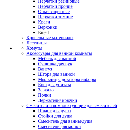
Перчатки резиновые
Перчатки прочие
Очки защитные
Перчатки зимние
Краги
Верхонки
Ещё 1
Кровельные материалы
Лестницы
Хомуты
Аксессуары для ванной комнаты
Мебель для ванной
Сушилка для рук
Вантуз
Штора для ванной
Мыльницы дозаторы наборы
Ерш для унитаза
Зеркало
Полки
Держатели/ крючки
Смесители и комплектующие для смесителей
Шланг для душа
Стойки для душа
Смеситель для ванны/душа
Смеситель для мойки