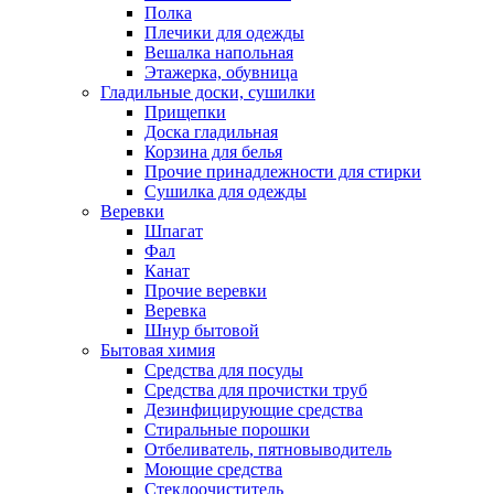
Полка
Плечики для одежды
Вешалка напольная
Этажерка, обувница
Гладильные доски, сушилки
Прищепки
Доска гладильная
Корзина для белья
Прочие принадлежности для стирки
Сушилка для одежды
Веревки
Шпагат
Фал
Канат
Прочие веревки
Веревка
Шнур бытовой
Бытовая химия
Средства для посуды
Средства для прочистки труб
Дезинфицирующие средства
Стиральные порошки
Отбеливатель, пятновыводитель
Моющие средства
Стеклоочиститель