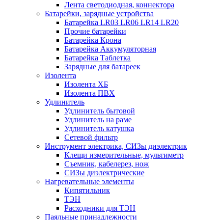
Лента светодиодная, коннектора
Батарейки, зарядные устройства
Батарейка LR03 LR06 LR14 LR20
Прочие батарейки
Батарейка Крона
Батарейка Аккумуляторная
Батарейка Таблетка
Зарядные для батареек
Изолента
Изолента ХБ
Изолента ПВХ
Удлинитель
Удлинитель бытовой
Удлинитель на раме
Удлинитель катушка
Сетевой фильтр
Инструмент электрика, СИЗы диэлектрик
Клещи измерительные, мультиметр
Съемник, кабелерез, нож
СИЗы диэлектрические
Нагревательные элементы
Кипятильник
ТЭН
Расходники для ТЭН
Паяльные принадлежности