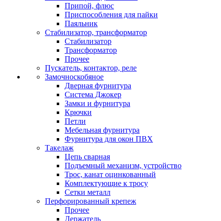
Припой, флюс
Приспособления для пайки
Паяльник
Стабилизатор, трансформатор
Стабилизатор
Трансформатор
Прочее
Пускатель, контактор, реле
Замочноскобяное
Дверная фурнитура
Система Джокер
Замки и фурнитура
Крючки
Петли
Мебельная фурнитура
Фурнитура для окон ПВХ
Такелаж
Цепь сварная
Подъемный механизм, устройство
Трос, канат оцинкованный
Комплектующие к тросу
Сетки металл
Перфорированный крепеж
Прочее
Держатель