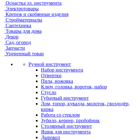
Оснастка эл. инструмента
Электротовары
Крепеж и скобянные изделия
Стройматериалы
Сантехника
Товары для дома
Декор
Сад, огород
Запчасти
Уцененный товар
Ручной инструмент
Набор инструмента
Отвертки
Пила, ножовка
Ключ, головка, вороток, набор
Стусло
Губцевый инструмент
Лом, топор, кувалда, молоток, гвоздодёр,
кирка
Работа со стеклом
Зубило, кернер, пробойник
Столярный инструмент
Ящик для инструмента
Дырокол