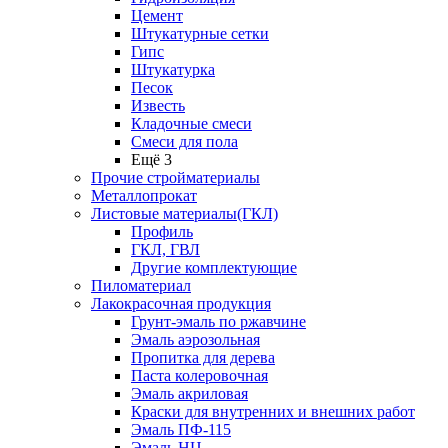
Цемент
Штукатурные сетки
Гипс
Штукатурка
Песок
Известь
Кладочные смеси
Смеси для пола
Ещё 3
Прочие стройматериалы
Металлопрокат
Листовые материалы(ГКЛ)
Профиль
ГКЛ, ГВЛ
Другие комплектующие
Пиломатериал
Лакокрасочная продукция
Грунт-эмаль по ржавчине
Эмаль аэрозольная
Пропитка для дерева
Паста колеровочная
Эмаль акриловая
Краски для внутренних и внешних работ
Эмаль ПФ-115
Эмаль НЦ