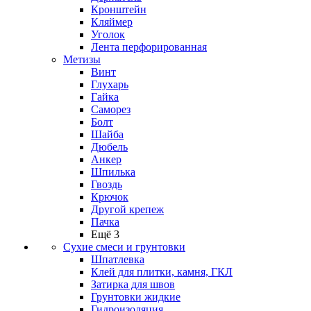
Кронштейн
Кляймер
Уголок
Лента перфорированная
Метизы
Винт
Глухарь
Гайка
Саморез
Болт
Шайба
Дюбель
Анкер
Шпилька
Гвоздь
Крючок
Другой крепеж
Пачка
Ещё 3
Сухие смеси и грунтовки
Шпатлевка
Клей для плитки, камня, ГКЛ
Затирка для швов
Грунтовки жидкие
Гидроизоляция