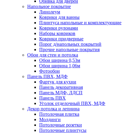
Обивка для дверей
Напольное покрытие
Линолеум
Коврики для ванны
Плинтуса напольные и комплектующие
Коврики рулонами
Наборы ковриков
Коврики придверные
Порог д/напольных покрытий
Прочие напольные покрытия
Обои для стен и потолка
Обои ширина 0,53м
Обои ширина 1,06м
Фотообои
Панель ПВХ, МДФ
Фартук для кухни
Панель декоративная
Панель МДФ, ЛДСП
Панель ПВХ
Уголок отделочный ПВХ, МДФ
Декор потолка и лепнина
Потолочная плитка
Молдинги
Потолочные розетки
Потолочные плинтусы