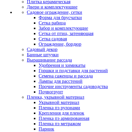
Плитка керамическая
Двери и комплектующие
Садовое ограждение, сетки
Форма для брусчатки
Сетка рабица
Забор и комплектующие
Сетка от птиц, затеняющая
Сетка садовая
Ограждение, бордюр
Садовый декор
Банные штучки
Выращивание рассада
Удобрения и химикаты
Горшки и подставки для растений
Семена саженцы и рассада
Лампы для расстений
Прочие инструменты садоводства
Почвогрунт
Пленка, укрывной материал
Укрывной материал
Пленка пэ рулонами
Крепления для пленок
Пленка пэ армированная
Пленка пэ метражом
Парник