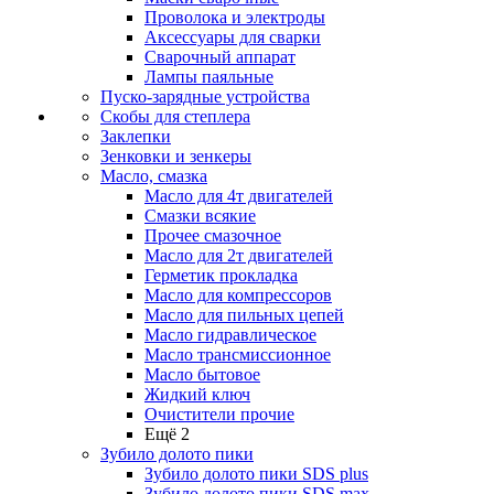
Проволока и электроды
Аксессуары для сварки
Сварочный аппарат
Лампы паяльные
Пуско-зарядные устройства
Скобы для степлера
Заклепки
Зенковки и зенкеры
Масло, смазка
Масло для 4т двигателей
Смазки всякие
Прочее смазочное
Масло для 2т двигателей
Герметик прокладка
Масло для компрессоров
Масло для пильных цепей
Масло гидравлическое
Масло трансмиссионное
Масло бытовое
Жидкий ключ
Очистители прочие
Ещё 2
Зубило долото пики
Зубило долото пики SDS plus
Зубило долото пики SDS max