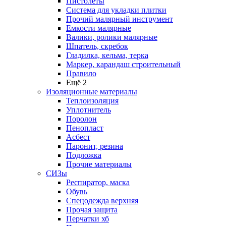
Пистолеты
Система для укладки плитки
Прочий малярный инструмент
Емкости малярные
Валики, ролики малярные
Шпатель, скребок
Гладилка, кельма, терка
Маркер, карандаш строительный
Правило
Ещё 2
Изоляционные материалы
Теплоизоляция
Уплотнитель
Поролон
Пенопласт
Асбест
Паронит, резина
Подложка
Прочие материалы
СИЗы
Респиратор, маска
Обувь
Спецодежда верхняя
Прочая защита
Перчатки хб