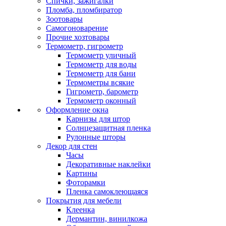
Спички, зажигалки
Пломба, пломбиратор
Зоотовары
Самогоноварение
Прочие хозтовары
Термометр, гигрометр
Термометр уличный
Термометр для воды
Термометр для бани
Термометры всякие
Гигрометр, барометр
Термометр оконный
Оформление окна
Карнизы для штор
Солнцезащитная пленка
Рулонные шторы
Декор для стен
Часы
Декоративные наклейки
Картины
Фоторамки
Пленка самоклеющаяся
Покрытия для мебели
Клеенка
Дермантин, винилкожа