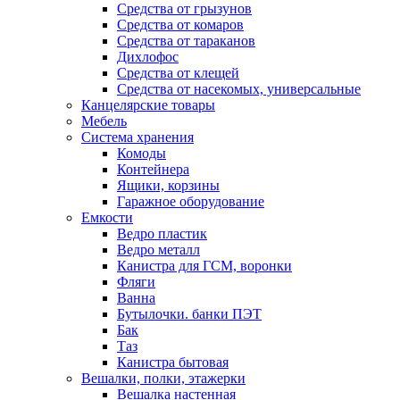
Средства от грызунов
Средства от комаров
Средства от тараканов
Дихлофос
Средства от клещей
Средства от насекомых, универсальные
Канцелярские товары
Мебель
Система хранения
Комоды
Контейнера
Ящики, корзины
Гаражное оборудование
Емкости
Ведро пластик
Ведро металл
Канистра для ГСМ, воронки
Фляги
Ванна
Бутылочки. банки ПЭТ
Бак
Таз
Канистра бытовая
Вешалки, полки, этажерки
Вешалка настенная