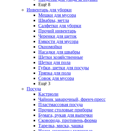
Ещё 8
Инвентарь для уборки
Мешки для мусора
Швабры, метла
Салфетки для уборки
Прочий инвентарь
Черенки для щеток
Емкости для мусора
Окномойки
Насадки для швабры
Щетки хозяйственные
Щетки для пола
Губки, щетки для посуды
Тряпка для пола
Совок для мусора
Ещё 3
Посуда
Кастрюли
Чайник заварочный, френч-пресс
Пластмассовая посуда
Прочие столовые приборы
Бумага, рукав для выпечки
Сковорода, противень,форма
Тарелка, миска, чашка
Ножи, ножницы кухонные