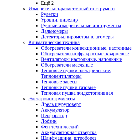
Ещё 2
Измерительно-разметочный инструмент
Рулетки
Уровни, нивелир
Ручные измерительные инструменты
Дальномеры
Детекторы,пирометры,влагомеры
Климатическая техника
Обогреватели конвекционные, настенные
Обогреватели инфракрасные, кварцевые
Вентиляторы настольные, напольные
Обогреватели масляные
Тепловые пушки электрические,
Тепловентиляторы
Тепловые завесы
Тепловые пушки газовые
Тепловая пушка жидкотопливная
Электроинструменты
Дрель шуруповерт
Аккумулятор
Перфоратор
Лобзик
Фен технический
Аккумуляторная отвертка
Шлифмашина, штроборез