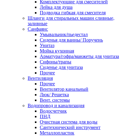
Комплектующие для смесителей
Лейка для душа
Подводка гибкая для смесителя
Шланги для стиральных машин сливные,
заливные
Санфаянс
Умывальник/пьедестал
Сиденья для ванны/ Поручень
Унитаз
Мойка кухонная
Арматура/гофра/манжеты для унитаза
Сифоны/трапы
Сиденье для унитаза
Прочее
Вентиляция
Прочее
Вентилятор канальный
Люк/ Решетка
Вент. системы
Водопровод и канализация
Водосчетчик
ПНД
Очистная система для воды
Сантехнический инструмент
Металлопластик