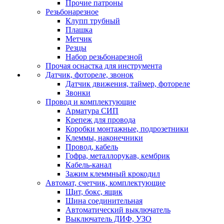
Прочие патроны
Резьбонарезное
Клупп трубный
Плашка
Метчик
Резцы
Набор резьбонарезной
Прочая оснастка для инструмента
Датчик, фотореле, звонок
Датчик движения, таймер, фотореле
Звонки
Провод и комплектующие
Арматура СИП
Крепеж для провода
Коробки монтажные, подрозетники
Клеммы, наконечники
Провод, кабель
Гофра, металлорукав, кембрик
Кабель-канал
Зажим клеммный крокодил
Автомат, счетчик, комплектующие
Щит, бокс, ящик
Шина соединительная
Автоматический выключатель
Выключатель ДИФ, УЗО