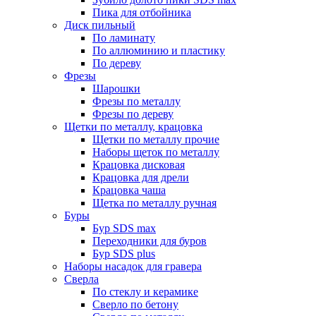
Пика для отбойника
Диск пильный
По ламинату
По аллюминию и пластику
По дереву
Фрезы
Шарошки
Фрезы по металлу
Фрезы по дереву
Щетки по металлу, крацовка
Щетки по металлу прочие
Наборы щеток по металлу
Крацовка дисковая
Крацовка для дрели
Крацовка чаша
Щетка по металлу ручная
Буры
Бур SDS max
Переходники для буров
Бур SDS plus
Наборы насадок для гравера
Сверла
По стеклу и керамике
Сверло по бетону