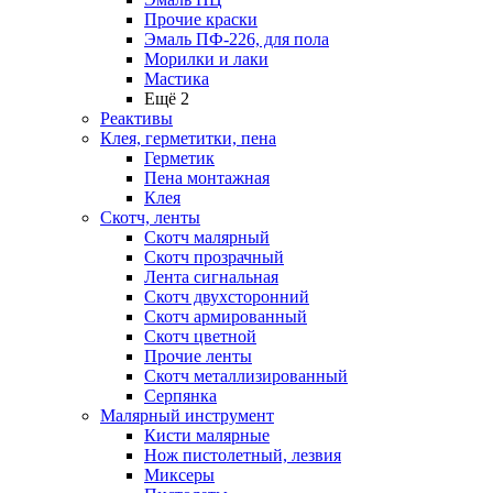
Прочие краски
Эмаль ПФ-226, для пола
Морилки и лаки
Мастика
Ещё 2
Реактивы
Клея, герметитки, пена
Герметик
Пена монтажная
Клея
Скотч, ленты
Скотч малярный
Скотч прозрачный
Лента сигнальная
Скотч двухсторонний
Скотч армированный
Скотч цветной
Прочие ленты
Скотч металлизированный
Серпянка
Малярный инструмент
Кисти малярные
Нож пистолетный, лезвия
Миксеры