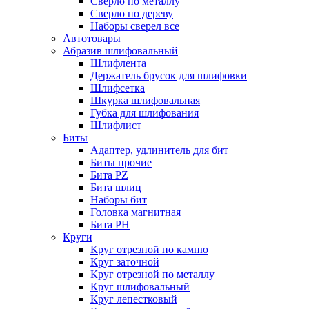
Сверло по металлу
Сверло по дереву
Наборы сверел все
Автотовары
Абразив шлифовальный
Шлифлента
Держатель брусок для шлифовки
Шлифсетка
Шкурка шлифовальная
Губка для шлифования
Шлифлист
Биты
Адаптер, удлинитель для бит
Биты прочие
Бита PZ
Бита шлиц
Наборы бит
Головка магнитная
Бита PH
Круги
Круг отрезной по камню
Круг заточной
Круг отрезной по металлу
Круг шлифовальный
Круг лепестковый