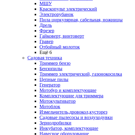
МШУ
Краскопульт электрический
Электрорубанок
Пила циркулярная, сабельная, ножницы
Дрель
Фрезер
Гайковерт, винтоверт
Гравер
Отбойный молоток
Ещё 6
Садовая техника
Триммер бензо
Бензопилы
Триммер электрический, газонокосилка
Цепные пилы
Генератор
Мотобур и комплектующие
Комплектующие для триммера
Мотокультиватор
Мотоблок
Измельчитель,дровокол,кусторез
Садовые пылесосы и воздуходувки
Зернодробилки
Инкубатор, комплектующие
Навесное оборудование