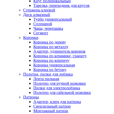
Круг полировальный
Тарелка, переходник для кругов
Стержень клеевой
Диск алмазный
Турбо универсальный
Сплошной
Чаша, черепашка
Сегмент
Коронки
Коронка по дереву
Коронка по металлу
Адаптер, удлинитель коронок
Коронка по керамике, граниту
Коронка по кирпичу
Коронка универсальная
Коронка по бетону
Полотна, пилки для лобзика
Лента пильная
Полотно для ручной ножовки
Пилки для электролобзика
Полотно для сабельной ножовки
Патроны
Адаптер, ключ для патрона
Сверлильный патрон
Монтажный патрон