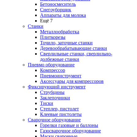
Бетоносмеситель
Снегоуборщик
Аппараты для молока
Ещё 7
Станки
Металлообработка
Плиткорезы
Точило, заточные станки
Деревообрабатывающие станки
Сверлильные станки, сверлильно-
долбежные станки
Пневмо оборудование
Компрессор
Пневмоинструмент
Аксессуары для компрессоров
Фиксирующий инструмент
Струбцины
Заклепочники
Тиски
Степлер, пистолет
Клеевые пистолеты
Сварочное оборудование
Горелки газовые и баллоны
Газосварочное оборудование
Маски сварочные