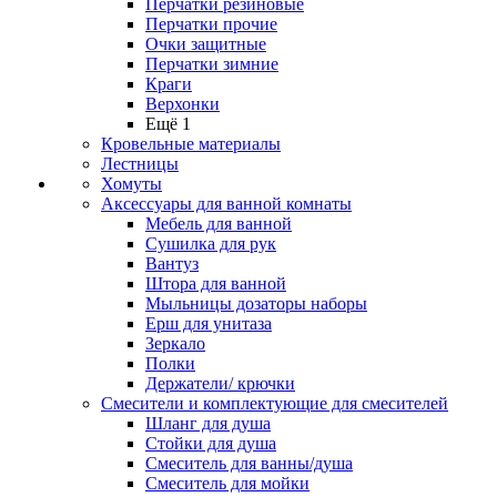
Перчатки резиновые
Перчатки прочие
Очки защитные
Перчатки зимние
Краги
Верхонки
Ещё 1
Кровельные материалы
Лестницы
Хомуты
Аксессуары для ванной комнаты
Мебель для ванной
Сушилка для рук
Вантуз
Штора для ванной
Мыльницы дозаторы наборы
Ерш для унитаза
Зеркало
Полки
Держатели/ крючки
Смесители и комплектующие для смесителей
Шланг для душа
Стойки для душа
Смеситель для ванны/душа
Смеситель для мойки