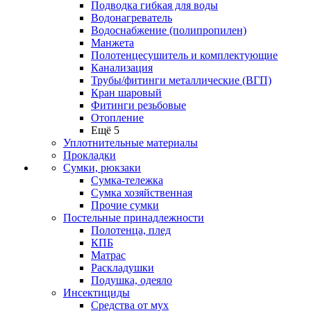
Подводка гибкая для воды
Водонагреватель
Водоснабжение (полипропилен)
Манжета
Полотенцесушитель и комплектующие
Канализация
Трубы/фитинги металлические (ВГП)
Кран шаровый
Фитинги резьбовые
Отопление
Ещё 5
Уплотнительные материалы
Прокладки
Сумки, рюкзаки
Сумка-тележка
Сумка хозяйственная
Прочие сумки
Постельные принадлежности
Полотенца, плед
КПБ
Матрас
Раскладушки
Подушка, одеяло
Инсектициды
Средства от мух