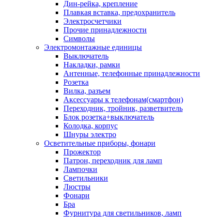
Дин-рейка, крепление
Плавкая вставка, предохранитель
Электросчетчики
Прочие принадлежности
Символы
Электромонтажные единицы
Выключатель
Накладки, рамки
Антенные, телефонные принадлежности
Розетка
Вилка, разъем
Аксессуары к телефонам(смартфон)
Переходник, тройник, разветвитель
Блок розетка+выключатель
Колодка, корпус
Шнуры электро
Осветительные приборы, фонари
Прожектор
Патрон, переходник для ламп
Лампочки
Светильники
Люстры
Фонари
Бра
Фурнитура для светильников, ламп