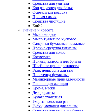
Средства для унитаза
Кондиционер для белья
Освежитель воздуха
Прочая химия
Средства чистящие
Ещё 2
Гигиена и красота
Мыло жидкое
Мыло туалетное кусковое
Салфетки бумажные, влажные
Прочие средства гигиены
Средства для волос
Косметика
Принадлежности для бритья
Швейные принадлежности
Гель, пена, соль для ван
Полотенца бумажные
Маникюрные принадлежности
Гигиена для женщин
Крема, маски
Дезодоранты
Бумага туалетная
Уход за полостью рта
Губки, мочалки для ванны
Средства для ухода за обувью