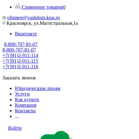
Сравнение товаров
0
ofismen@vashdom-kras.ru
Красноярск, ул.Магистральная,1а
Вконтакте
8-800-707-81-07
8-800-707-81-07
+7(391)2-911-114
+7(391)2-911-115
+7(391)2-911-116
Заказать звонок
Юридическим лицам
Услуги
Как купить
Компания
Контакты
...
Войти