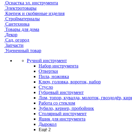
Оснастка эл. инструмента
Электротовары
Крепеж и скобянные изделия
Стройматериалы
Сантехника
Товары для дома
Декор
Сад, огород
Запчасти
Уцененный товар
Ручной инструмент
Набор инструмента
Отвертки
Пила, ножовка
Ключ, головка, вороток, набор
Стусло
Губцевый инструмент
Лом, топор, кувалда, молоток, гвоздодёр, кир
Работа со стеклом
Зубило, кернер, пробойник
Столярный инструмент
Ящик для инструмента
Дырокол
Ещё 2