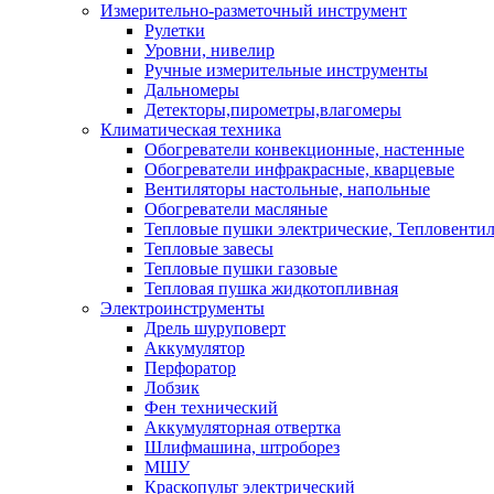
Измерительно-разметочный инструмент
Рулетки
Уровни, нивелир
Ручные измерительные инструменты
Дальномеры
Детекторы,пирометры,влагомеры
Климатическая техника
Обогреватели конвекционные, настенные
Обогреватели инфракрасные, кварцевые
Вентиляторы настольные, напольные
Обогреватели масляные
Тепловые пушки электрические, Тепловенти
Тепловые завесы
Тепловые пушки газовые
Тепловая пушка жидкотопливная
Электроинструменты
Дрель шуруповерт
Аккумулятор
Перфоратор
Лобзик
Фен технический
Аккумуляторная отвертка
Шлифмашина, штроборез
МШУ
Краскопульт электрический