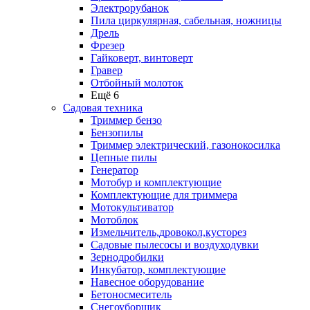
Электрорубанок
Пила циркулярная, сабельная, ножницы
Дрель
Фрезер
Гайковерт, винтоверт
Гравер
Отбойный молоток
Ещё 6
Садовая техника
Триммер бензо
Бензопилы
Триммер электрический, газонокосилка
Цепные пилы
Генератор
Мотобур и комплектующие
Комплектующие для триммера
Мотокультиватор
Мотоблок
Измельчитель,дровокол,кусторез
Садовые пылесосы и воздуходувки
Зернодробилки
Инкубатор, комплектующие
Навесное оборудование
Бетоносмеситель
Снегоуборщик