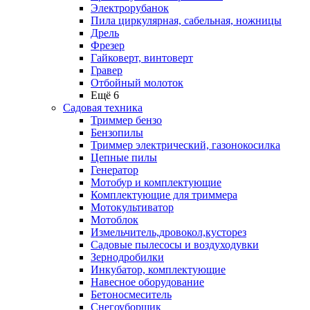
Электрорубанок
Пила циркулярная, сабельная, ножницы
Дрель
Фрезер
Гайковерт, винтоверт
Гравер
Отбойный молоток
Ещё 6
Садовая техника
Триммер бензо
Бензопилы
Триммер электрический, газонокосилка
Цепные пилы
Генератор
Мотобур и комплектующие
Комплектующие для триммера
Мотокультиватор
Мотоблок
Измельчитель,дровокол,кусторез
Садовые пылесосы и воздуходувки
Зернодробилки
Инкубатор, комплектующие
Навесное оборудование
Бетоносмеситель
Снегоуборщик