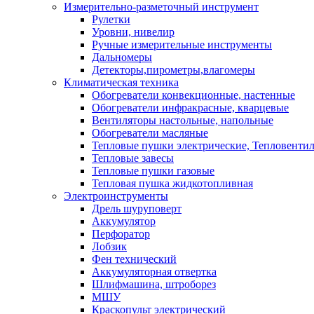
Измерительно-разметочный инструмент
Рулетки
Уровни, нивелир
Ручные измерительные инструменты
Дальномеры
Детекторы,пирометры,влагомеры
Климатическая техника
Обогреватели конвекционные, настенные
Обогреватели инфракрасные, кварцевые
Вентиляторы настольные, напольные
Обогреватели масляные
Тепловые пушки электрические, Тепловенти
Тепловые завесы
Тепловые пушки газовые
Тепловая пушка жидкотопливная
Электроинструменты
Дрель шуруповерт
Аккумулятор
Перфоратор
Лобзик
Фен технический
Аккумуляторная отвертка
Шлифмашина, штроборез
МШУ
Краскопульт электрический