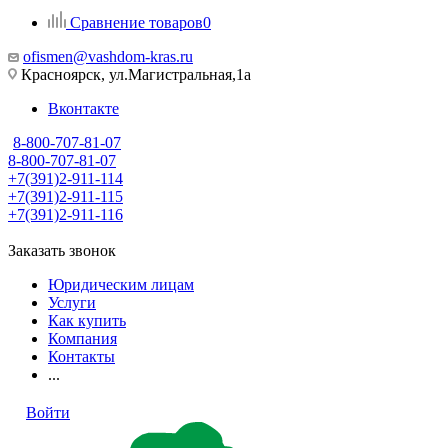
Сравнение товаров
0
ofismen@vashdom-kras.ru
Красноярск, ул.Магистральная,1а
Вконтакте
8-800-707-81-07
8-800-707-81-07
+7(391)2-911-114
+7(391)2-911-115
+7(391)2-911-116
Заказать звонок
Юридическим лицам
Услуги
Как купить
Компания
Контакты
...
Войти