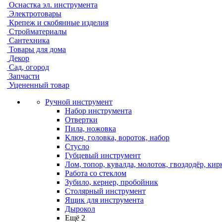
Оснастка эл. инструмента
Электротовары
Крепеж и скобянные изделия
Стройматериалы
Сантехника
Товары для дома
Декор
Сад, огород
Запчасти
Уцененный товар
Ручной инструмент
Набор инструмента
Отвертки
Пила, ножовка
Ключ, головка, вороток, набор
Стусло
Губцевый инструмент
Лом, топор, кувалда, молоток, гвоздодёр, кир
Работа со стеклом
Зубило, кернер, пробойник
Столярный инструмент
Ящик для инструмента
Дырокол
Ещё 2