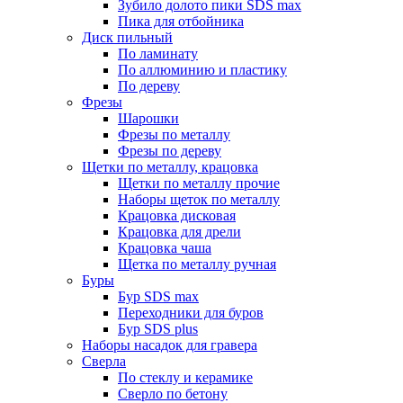
Зубило долото пики SDS max
Пика для отбойника
Диск пильный
По ламинату
По аллюминию и пластику
По дереву
Фрезы
Шарошки
Фрезы по металлу
Фрезы по дереву
Щетки по металлу, крацовка
Щетки по металлу прочие
Наборы щеток по металлу
Крацовка дисковая
Крацовка для дрели
Крацовка чаша
Щетка по металлу ручная
Буры
Бур SDS max
Переходники для буров
Бур SDS plus
Наборы насадок для гравера
Сверла
По стеклу и керамике
Сверло по бетону