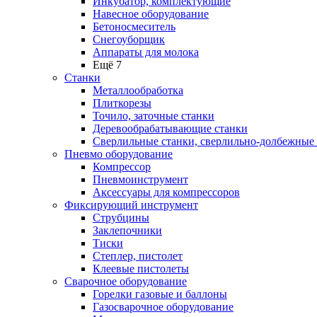
Инкубатор, комплектующие
Навесное оборудование
Бетоносмеситель
Снегоуборщик
Аппараты для молока
Ещё 7
Станки
Металлообработка
Плиткорезы
Точило, заточные станки
Деревообрабатывающие станки
Сверлильные станки, сверлильно-долбежные
Пневмо оборудование
Компрессор
Пневмоинструмент
Аксессуары для компрессоров
Фиксирующий инструмент
Струбцины
Заклепочники
Тиски
Степлер, пистолет
Клеевые пистолеты
Сварочное оборудование
Горелки газовые и баллоны
Газосварочное оборудование