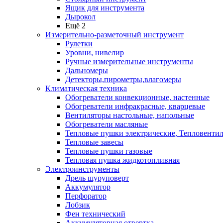
Ящик для инструмента
Дырокол
Ещё 2
Измерительно-разметочный инструмент
Рулетки
Уровни, нивелир
Ручные измерительные инструменты
Дальномеры
Детекторы,пирометры,влагомеры
Климатическая техника
Обогреватели конвекционные, настенные
Обогреватели инфракрасные, кварцевые
Вентиляторы настольные, напольные
Обогреватели масляные
Тепловые пушки электрические, Тепловенти
Тепловые завесы
Тепловые пушки газовые
Тепловая пушка жидкотопливная
Электроинструменты
Дрель шуруповерт
Аккумулятор
Перфоратор
Лобзик
Фен технический
Аккумуляторная отвертка