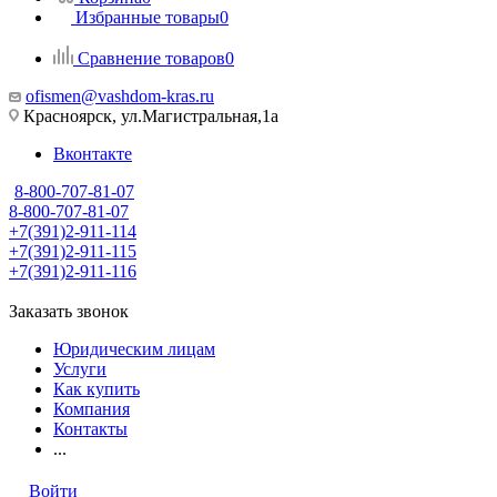
Избранные товары
0
Сравнение товаров
0
ofismen@vashdom-kras.ru
Красноярск, ул.Магистральная,1а
Вконтакте
8-800-707-81-07
8-800-707-81-07
+7(391)2-911-114
+7(391)2-911-115
+7(391)2-911-116
Заказать звонок
Юридическим лицам
Услуги
Как купить
Компания
Контакты
...
Войти