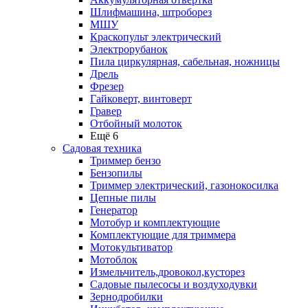
Шлифмашина, штроборез
МШУ
Краскопульт электрический
Электрорубанок
Пила циркулярная, сабельная, ножницы
Дрель
Фрезер
Гайковерт, винтоверт
Гравер
Отбойный молоток
Ещё 6
Садовая техника
Триммер бензо
Бензопилы
Триммер электрический, газонокосилка
Цепные пилы
Генератор
Мотобур и комплектующие
Комплектующие для триммера
Мотокультиватор
Мотоблок
Измельчитель,дровокол,кусторез
Садовые пылесосы и воздуходувки
Зернодробилки