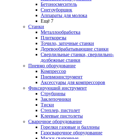
Бетоносмеситель
Снегоуборщик
Аппараты для молока
Ещё 7
Станки
Металлообработка
Плиткорезы
Точило, заточные станки
Деревообрабатывающие станки
Сверлильные станки, сверлильно-
долбежные станки
Пневмо оборудование
Компрессор
Пневмоинструмент
Аксессуары для компрессоров
Фиксирующий инструмент
Струбцины
Заклепочники
Тиски
Степлер, пистолет
Клеевые пистолеты
Сварочное оборудование
Горелки газовые и баллоны
Газосварочное оборудование
Маски сварочные