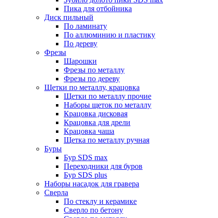
Пика для отбойника
Диск пильный
По ламинату
По аллюминию и пластику
По дереву
Фрезы
Шарошки
Фрезы по металлу
Фрезы по дереву
Щетки по металлу, крацовка
Щетки по металлу прочие
Наборы щеток по металлу
Крацовка дисковая
Крацовка для дрели
Крацовка чаша
Щетка по металлу ручная
Буры
Бур SDS max
Переходники для буров
Бур SDS plus
Наборы насадок для гравера
Сверла
По стеклу и керамике
Сверло по бетону