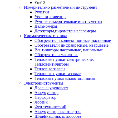
Ещё 2
Измерительно-разметочный инструмент
Рулетки
Уровни, нивелир
Ручные измерительные инструменты
Дальномеры
Детекторы,пирометры,влагомеры
Климатическая техника
Обогреватели конвекционные, настенные
Обогреватели инфракрасные, кварцевые
Вентиляторы настольные, напольные
Обогреватели масляные
Тепловые пушки электрические,
Тепловентиляторы
Тепловые завесы
Тепловые пушки газовые
Тепловая пушка жидкотопливная
Электроинструменты
Дрель шуруповерт
Аккумулятор
Перфоратор
Лобзик
Фен технический
Аккумуляторная отвертка
Шлифмашина, штроборез