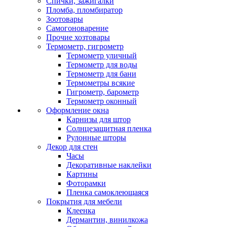
Спички, зажигалки
Пломба, пломбиратор
Зоотовары
Самогоноварение
Прочие хозтовары
Термометр, гигрометр
Термометр уличный
Термометр для воды
Термометр для бани
Термометры всякие
Гигрометр, барометр
Термометр оконный
Оформление окна
Карнизы для штор
Солнцезащитная пленка
Рулонные шторы
Декор для стен
Часы
Декоративные наклейки
Картины
Фоторамки
Пленка самоклеющаяся
Покрытия для мебели
Клеенка
Дермантин, винилкожа