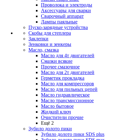
Проволока и электроды
Аксессуары для сварки
Сварочный аппарат
Лампы паяльные
Пуско-зарядные устройства
Скобы для степлера
Заклепки
Зенковки и зенкеры
Масло, смазка
Масло для 4т двигателей
Смазки всякие
Прочее смазочное
Масло для 2т двигателей
Герметик прокладка
Масло для компрессоров
Масло для пильных цепей
Масло гидравлическое
Масло трансмиссионное
Масло бытовое
Жидкий ключ
Очистители прочие
Ещё 2
Зубило долото пики
Зубило долото пики SDS plus
Зубило долото пики SDS max