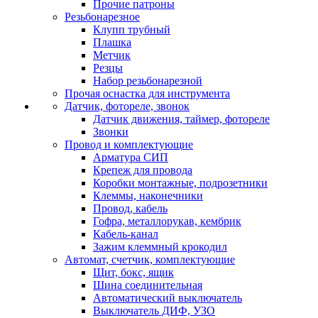
Прочие патроны
Резьбонарезное
Клупп трубный
Плашка
Метчик
Резцы
Набор резьбонарезной
Прочая оснастка для инструмента
Датчик, фотореле, звонок
Датчик движения, таймер, фотореле
Звонки
Провод и комплектующие
Арматура СИП
Крепеж для провода
Коробки монтажные, подрозетники
Клеммы, наконечники
Провод, кабель
Гофра, металлорукав, кембрик
Кабель-канал
Зажим клеммный крокодил
Автомат, счетчик, комплектующие
Щит, бокс, ящик
Шина соединительная
Автоматический выключатель
Выключатель ДИФ, УЗО