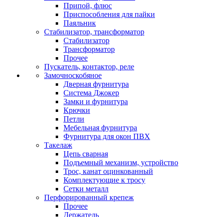
Припой, флюс
Приспособления для пайки
Паяльник
Стабилизатор, трансформатор
Стабилизатор
Трансформатор
Прочее
Пускатель, контактор, реле
Замочноскобяное
Дверная фурнитура
Система Джокер
Замки и фурнитура
Крючки
Петли
Мебельная фурнитура
Фурнитура для окон ПВХ
Такелаж
Цепь сварная
Подъемный механизм, устройство
Трос, канат оцинкованный
Комплектующие к тросу
Сетки металл
Перфорированный крепеж
Прочее
Держатель