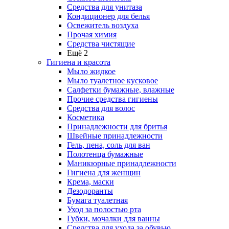
Средства для унитаза
Кондиционер для белья
Освежитель воздуха
Прочая химия
Средства чистящие
Ещё 2
Гигиена и красота
Мыло жидкое
Мыло туалетное кусковое
Салфетки бумажные, влажные
Прочие средства гигиены
Средства для волос
Косметика
Принадлежности для бритья
Швейные принадлежности
Гель, пена, соль для ван
Полотенца бумажные
Маникюрные принадлежности
Гигиена для женщин
Крема, маски
Дезодоранты
Бумага туалетная
Уход за полостью рта
Губки, мочалки для ванны
Средства для ухода за обувью