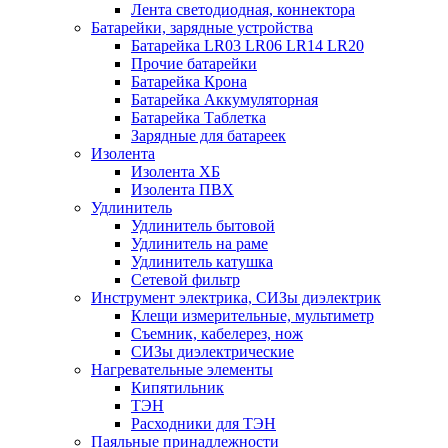
Лента светодиодная, коннектора
Батарейки, зарядные устройства
Батарейка LR03 LR06 LR14 LR20
Прочие батарейки
Батарейка Крона
Батарейка Аккумуляторная
Батарейка Таблетка
Зарядные для батареек
Изолента
Изолента ХБ
Изолента ПВХ
Удлинитель
Удлинитель бытовой
Удлинитель на раме
Удлинитель катушка
Сетевой фильтр
Инструмент электрика, СИЗы диэлектрик
Клещи измерительные, мультиметр
Съемник, кабелерез, нож
СИЗы диэлектрические
Нагревательные элементы
Кипятильник
ТЭН
Расходники для ТЭН
Паяльные принадлежности