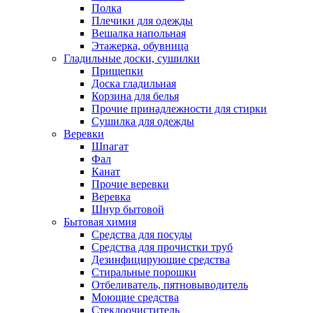
Полка
Плечики для одежды
Вешалка напольная
Этажерка, обувница
Гладильные доски, сушилки
Прищепки
Доска гладильная
Корзина для белья
Прочие принадлежности для стирки
Сушилка для одежды
Веревки
Шпагат
Фал
Канат
Прочие веревки
Веревка
Шнур бытовой
Бытовая химия
Средства для посуды
Средства для прочистки труб
Дезинфицирующие средства
Стиральные порошки
Отбеливатель, пятновыводитель
Моющие средства
Стеклоочиститель