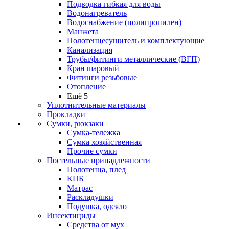
Подводка гибкая для воды
Водонагреватель
Водоснабжение (полипропилен)
Манжета
Полотенцесушитель и комплектующие
Канализация
Трубы/фитинги металлические (ВГП)
Кран шаровый
Фитинги резьбовые
Отопление
Ещё 5
Уплотнительные материалы
Прокладки
Сумки, рюкзаки
Сумка-тележка
Сумка хозяйственная
Прочие сумки
Постельные принадлежности
Полотенца, плед
КПБ
Матрас
Раскладушки
Подушка, одеяло
Инсектициды
Средства от мух