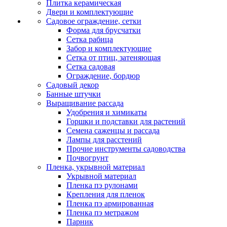
Плитка керамическая
Двери и комплектующие
Садовое ограждение, сетки
Форма для брусчатки
Сетка рабица
Забор и комплектующие
Сетка от птиц, затеняющая
Сетка садовая
Ограждение, бордюр
Садовый декор
Банные штучки
Выращивание рассада
Удобрения и химикаты
Горшки и подставки для растений
Семена саженцы и рассада
Лампы для расстений
Прочие инструменты садоводства
Почвогрунт
Пленка, укрывной материал
Укрывной материал
Пленка пэ рулонами
Крепления для пленок
Пленка пэ армированная
Пленка пэ метражом
Парник