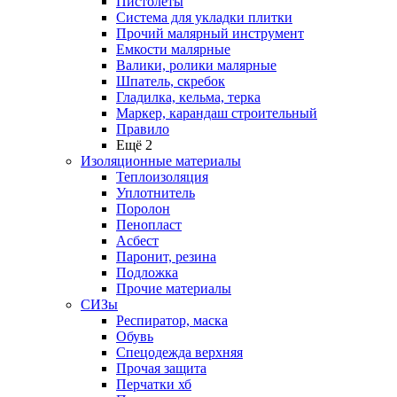
Пистолеты
Система для укладки плитки
Прочий малярный инструмент
Емкости малярные
Валики, ролики малярные
Шпатель, скребок
Гладилка, кельма, терка
Маркер, карандаш строительный
Правило
Ещё 2
Изоляционные материалы
Теплоизоляция
Уплотнитель
Поролон
Пенопласт
Асбест
Паронит, резина
Подложка
Прочие материалы
СИЗы
Респиратор, маска
Обувь
Спецодежда верхняя
Прочая защита
Перчатки хб