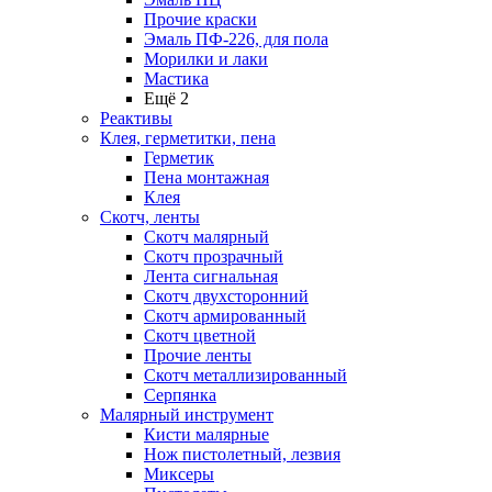
Прочие краски
Эмаль ПФ-226, для пола
Морилки и лаки
Мастика
Ещё 2
Реактивы
Клея, герметитки, пена
Герметик
Пена монтажная
Клея
Скотч, ленты
Скотч малярный
Скотч прозрачный
Лента сигнальная
Скотч двухсторонний
Скотч армированный
Скотч цветной
Прочие ленты
Скотч металлизированный
Серпянка
Малярный инструмент
Кисти малярные
Нож пистолетный, лезвия
Миксеры