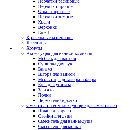
Перчатки резиновые
Перчатки прочие
Очки защитные
Перчатки зимние
Краги
Верхонки
Ещё 1
Кровельные материалы
Лестницы
Хомуты
Аксессуары для ванной комнаты
Мебель для ванной
Сушилка для рук
Вантуз
Штора для ванной
Мыльницы дозаторы наборы
Ерш для унитаза
Зеркало
Полки
Держатели/ крючки
Смесители и комплектующие для смесителей
Шланг для душа
Стойки для душа
Смеситель для ванны/душа
Смеситель для мойки