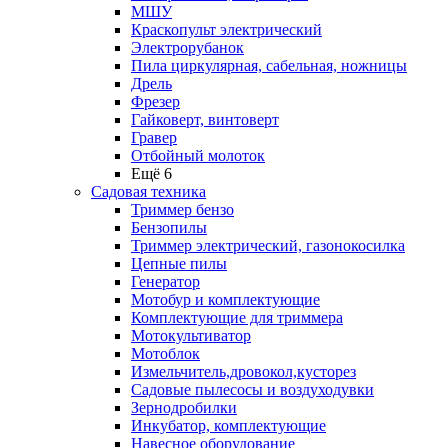
МШУ
Краскопульт электрический
Электрорубанок
Пила циркулярная, сабельная, ножницы
Дрель
Фрезер
Гайковерт, винтоверт
Гравер
Отбойный молоток
Ещё 6
Садовая техника
Триммер бензо
Бензопилы
Триммер электрический, газонокосилка
Цепные пилы
Генератор
Мотобур и комплектующие
Комплектующие для триммера
Мотокультиватор
Мотоблок
Измельчитель,дровокол,кусторез
Садовые пылесосы и воздуходувки
Зернодробилки
Инкубатор, комплектующие
Навесное оборудование