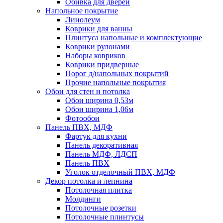
Обивка для дверей
Напольное покрытие
Линолеум
Коврики для ванны
Плинтуса напольные и комплектующие
Коврики рулонами
Наборы ковриков
Коврики придверные
Порог д/напольных покрытий
Прочие напольные покрытия
Обои для стен и потолка
Обои ширина 0,53м
Обои ширина 1,06м
Фотообои
Панель ПВХ, МДФ
Фартук для кухни
Панель декоративная
Панель МДФ, ЛДСП
Панель ПВХ
Уголок отделочный ПВХ, МДФ
Декор потолка и лепнина
Потолочная плитка
Молдинги
Потолочные розетки
Потолочные плинтусы