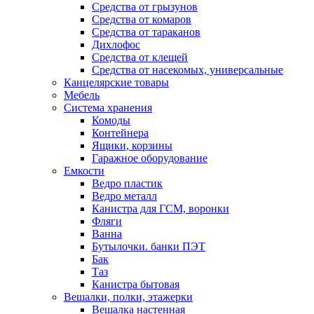
Средства от грызунов
Средства от комаров
Средства от тараканов
Дихлофос
Средства от клещей
Средства от насекомых, универсальные
Канцелярские товары
Мебель
Система хранения
Комоды
Контейнера
Ящики, корзины
Гаражное оборудование
Емкости
Ведро пластик
Ведро металл
Канистра для ГСМ, воронки
Фляги
Ванна
Бутылочки. банки ПЭТ
Бак
Таз
Канистра бытовая
Вешалки, полки, этажерки
Вешалка настенная