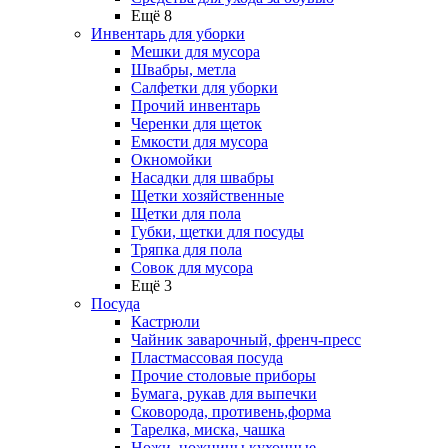
Ещё 8
Инвентарь для уборки
Мешки для мусора
Швабры, метла
Салфетки для уборки
Прочий инвентарь
Черенки для щеток
Емкости для мусора
Окномойки
Насадки для швабры
Щетки хозяйственные
Щетки для пола
Губки, щетки для посуды
Тряпка для пола
Совок для мусора
Ещё 3
Посуда
Кастрюли
Чайник заварочный, френч-пресс
Пластмассовая посуда
Прочие столовые приборы
Бумага, рукав для выпечки
Сковорода, противень,форма
Тарелка, миска, чашка
Ножи, ножницы кухонные