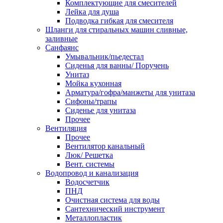
Комплектующие для смесителей
Лейка для душа
Подводка гибкая для смесителя
Шланги для стиральных машин сливные,
заливные
Санфаянс
Умывальник/пьедестал
Сиденья для ванны/ Поручень
Унитаз
Мойка кухонная
Арматура/гофра/манжеты для унитаза
Сифоны/трапы
Сиденье для унитаза
Прочее
Вентиляция
Прочее
Вентилятор канальный
Люк/ Решетка
Вент. системы
Водопровод и канализация
Водосчетчик
ПНД
Очистная система для воды
Сантехнический инструмент
Металлопластик