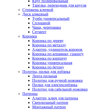
Круг полировальный
Тарелка, переходник для кругов
Стержень клеевой
Диск алмазный
Турбо универсальный
Сплошной
Чаша, черепашка
Сегмент
Коронки
Коронка по дереву
Коронка по металлу
Адаптер, удлинитель коронок
Коронка по керамике, граниту
Коронка по кирпичу
Коронка универсальная
Коронка по бетону
Полотна, пилки для лобзика
Лента пильная
Полотно для ручной ножовки
Пилки для электролобзика
Полотно для сабельной ножовки
Патроны
Адаптер, ключ для патрона
Сверлильный патрон
Монтажный патрон