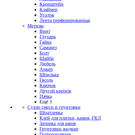
Кронштейн
Кляймер
Уголок
Лента перфорированная
Метизы
Винт
Глухарь
Гайка
Саморез
Болт
Шайба
Дюбель
Анкер
Шпилька
Гвоздь
Крючок
Другой крепеж
Пачка
Ещё 3
Сухие смеси и грунтовки
Шпатлевка
Клей для плитки, камня, ГКЛ
Затирка для швов
Грунтовки жидкие
Гидроизоляция