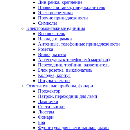
Дин-рейка, крепление
Плавкая вставка, предохранитель
Электросчетчики
Прочие принадлежности
Символы
Электромонтажные единицы
Выключатель
Накладки, рамки
Антенные, телефонные принадлежности
Розетка
Вилка, разъем
Аксессуары к телефонам(смартфон)
Переходник, тройник, разветвитель
Блок розетка+выключатель
Колодка, корпус
Шнуры электро
Осветительные приборы, фонари
Прожектор
Патрон, переходник для ламп
Лампочки
Светильники
Люстры
Фонари
Бра
Фурнитура для светильников, ламп