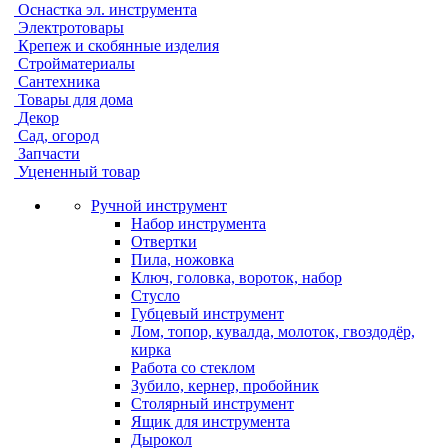
Оснастка эл. инструмента
Электротовары
Крепеж и скобянные изделия
Стройматериалы
Сантехника
Товары для дома
Декор
Сад, огород
Запчасти
Уцененный товар
Ручной инструмент
Набор инструмента
Отвертки
Пила, ножовка
Ключ, головка, вороток, набор
Стусло
Губцевый инструмент
Лом, топор, кувалда, молоток, гвоздодёр,
кирка
Работа со стеклом
Зубило, кернер, пробойник
Столярный инструмент
Ящик для инструмента
Дырокол