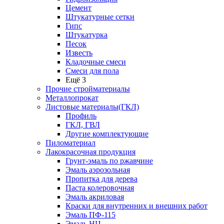
Цемент
Штукатурные сетки
Гипс
Штукатурка
Песок
Известь
Кладочные смеси
Смеси для пола
Ещё 3
Прочие стройматериалы
Металлопрокат
Листовые материалы(ГКЛ)
Профиль
ГКЛ, ГВЛ
Другие комплектующие
Пиломатериал
Лакокрасочная продукция
Грунт-эмаль по ржавчине
Эмаль аэрозольная
Пропитка для дерева
Паста колеровочная
Эмаль акриловая
Краски для внутренних и внешних работ
Эмаль ПФ-115
Эмаль НЦ