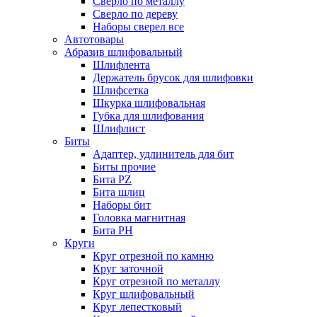
Сверло по металлу
Сверло по дереву
Наборы сверел все
Автотовары
Абразив шлифовальный
Шлифлента
Держатель брусок для шлифовки
Шлифсетка
Шкурка шлифовальная
Губка для шлифования
Шлифлист
Биты
Адаптер, удлинитель для бит
Биты прочие
Бита PZ
Бита шлиц
Наборы бит
Головка магнитная
Бита PH
Круги
Круг отрезной по камню
Круг заточной
Круг отрезной по металлу
Круг шлифовальный
Круг лепестковый