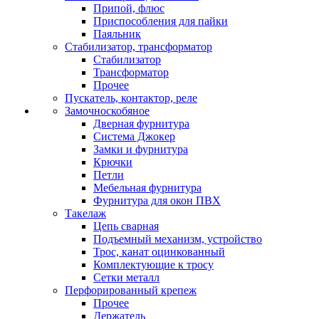
Припой, флюс
Приспособления для пайки
Паяльник
Стабилизатор, трансформатор
Стабилизатор
Трансформатор
Прочее
Пускатель, контактор, реле
Замочноскобяное
Дверная фурнитура
Система Джокер
Замки и фурнитура
Крючки
Петли
Мебельная фурнитура
Фурнитура для окон ПВХ
Такелаж
Цепь сварная
Подъемный механизм, устройство
Трос, канат оцинкованный
Комплектующие к тросу
Сетки металл
Перфорированный крепеж
Прочее
Держатель