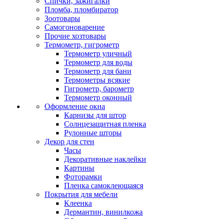
Спички, зажигалки
Пломба, пломбиратор
Зоотовары
Самогоноварение
Прочие хозтовары
Термометр, гигрометр
Термометр уличный
Термометр для воды
Термометр для бани
Термометры всякие
Гигрометр, барометр
Термометр оконный
Оформление окна
Карнизы для штор
Солнцезащитная пленка
Рулонные шторы
Декор для стен
Часы
Декоративные наклейки
Картины
Фоторамки
Пленка самоклеющаяся
Покрытия для мебели
Клеенка
Дермантин, винилкожа