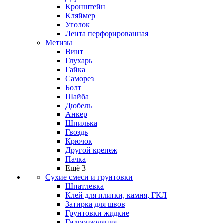
Кронштейн
Кляймер
Уголок
Лента перфорированная
Метизы
Винт
Глухарь
Гайка
Саморез
Болт
Шайба
Дюбель
Анкер
Шпилька
Гвоздь
Крючок
Другой крепеж
Пачка
Ещё 3
Сухие смеси и грунтовки
Шпатлевка
Клей для плитки, камня, ГКЛ
Затирка для швов
Грунтовки жидкие
Гидроизоляция