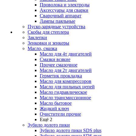
Проволока и электроды
Аксессуары для сварки
Сварочный аппарат
Лампы паяльные
Пуско-зарядные устройства
Скобы для степлера
Заклепки
Зенковки и зенкеры
Масло, смазка
Масло для 4т двигателей
Смазки всякие
Прочее смазочное
Масло для 2т двигателей
Герметик прокладка
Масло для компрессоров
Масло для пильных цепей
Масло гидравлическое
Масло трансмиссионное
Масло бытовое
Жидкий ключ
Очистители прочие
Ещё 2
Зубило долото пики
Зубило долото пики SDS plus
Зубило долото пики SDS max