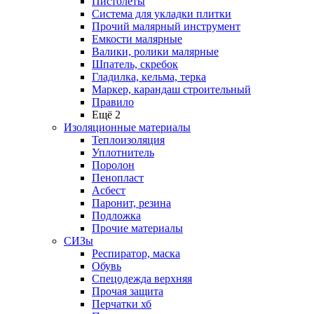
Пистолеты
Система для укладки плитки
Прочий малярный инструмент
Емкости малярные
Валики, ролики малярные
Шпатель, скребок
Гладилка, кельма, терка
Маркер, карандаш строительный
Правило
Ещё 2
Изоляционные материалы
Теплоизоляция
Уплотнитель
Поролон
Пенопласт
Асбест
Паронит, резина
Подложка
Прочие материалы
СИЗы
Респиратор, маска
Обувь
Спецодежда верхняя
Прочая защита
Перчатки хб