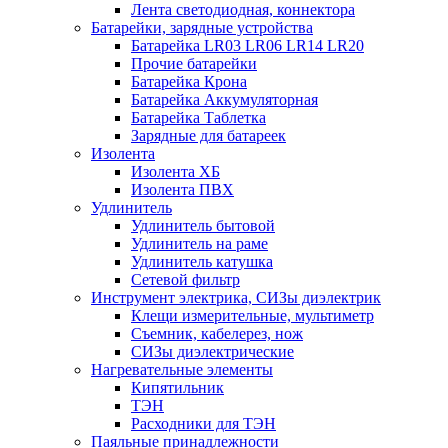
Лента светодиодная, коннектора
Батарейки, зарядные устройства
Батарейка LR03 LR06 LR14 LR20
Прочие батарейки
Батарейка Крона
Батарейка Аккумуляторная
Батарейка Таблетка
Зарядные для батареек
Изолента
Изолента ХБ
Изолента ПВХ
Удлинитель
Удлинитель бытовой
Удлинитель на раме
Удлинитель катушка
Сетевой фильтр
Инструмент электрика, СИЗы диэлектрик
Клещи измерительные, мультиметр
Съемник, кабелерез, нож
СИЗы диэлектрические
Нагревательные элементы
Кипятильник
ТЭН
Расходники для ТЭН
Паяльные принадлежности