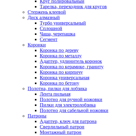
Круг полировальный
Тарелка, переходник для кругов
Стержень клеевой
Диск алмазный
Турбо универсальный
Сплошной
Чаша, черепашка
Сегмент
Коронки
Коронка по дереву
Коронка по металлу
Адаптер, удлинитель коронок
Коронка по керамике, граниту
Коронка по кирпичу
Коронка универсальная
Коронка по бетону
Полотна, пилки для лобзика
Лента пильная
Полотно для ручной ножовки
Пилки для электролобзика
Полотно для сабельной ножовки
Патроны
Адаптер, ключ для патрона
Сверлильный патрон
Монтажный патрон