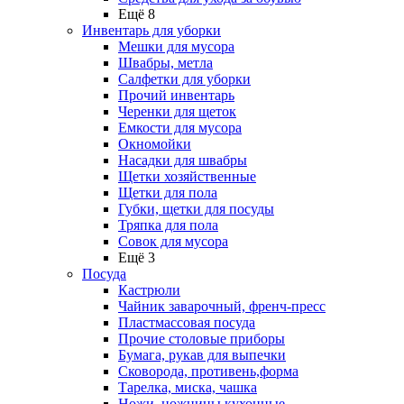
Ещё 8
Инвентарь для уборки
Мешки для мусора
Швабры, метла
Салфетки для уборки
Прочий инвентарь
Черенки для щеток
Емкости для мусора
Окномойки
Насадки для швабры
Щетки хозяйственные
Щетки для пола
Губки, щетки для посуды
Тряпка для пола
Совок для мусора
Ещё 3
Посуда
Кастрюли
Чайник заварочный, френч-пресс
Пластмассовая посуда
Прочие столовые приборы
Бумага, рукав для выпечки
Сковорода, противень,форма
Тарелка, миска, чашка
Ножи, ножницы кухонные