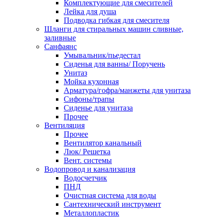
Комплектующие для смесителей
Лейка для душа
Подводка гибкая для смесителя
Шланги для стиральных машин сливные,
заливные
Санфаянс
Умывальник/пьедестал
Сиденья для ванны/ Поручень
Унитаз
Мойка кухонная
Арматура/гофра/манжеты для унитаза
Сифоны/трапы
Сиденье для унитаза
Прочее
Вентиляция
Прочее
Вентилятор канальный
Люк/ Решетка
Вент. системы
Водопровод и канализация
Водосчетчик
ПНД
Очистная система для воды
Сантехнический инструмент
Металлопластик