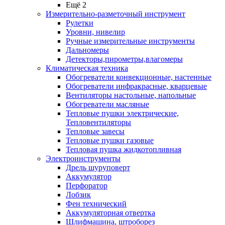
Ещё 2
Измерительно-разметочный инструмент
Рулетки
Уровни, нивелир
Ручные измерительные инструменты
Дальномеры
Детекторы,пирометры,влагомеры
Климатическая техника
Обогреватели конвекционные, настенные
Обогреватели инфракрасные, кварцевые
Вентиляторы настольные, напольные
Обогреватели масляные
Тепловые пушки электрические,
Тепловентиляторы
Тепловые завесы
Тепловые пушки газовые
Тепловая пушка жидкотопливная
Электроинструменты
Дрель шуруповерт
Аккумулятор
Перфоратор
Лобзик
Фен технический
Аккумуляторная отвертка
Шлифмашина, штроборез