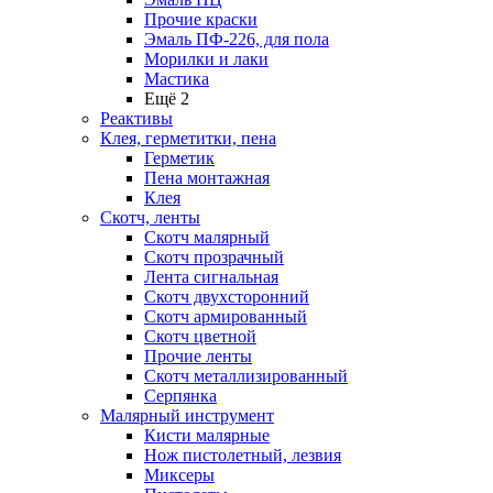
Прочие краски
Эмаль ПФ-226, для пола
Морилки и лаки
Мастика
Ещё 2
Реактивы
Клея, герметитки, пена
Герметик
Пена монтажная
Клея
Скотч, ленты
Скотч малярный
Скотч прозрачный
Лента сигнальная
Скотч двухсторонний
Скотч армированный
Скотч цветной
Прочие ленты
Скотч металлизированный
Серпянка
Малярный инструмент
Кисти малярные
Нож пистолетный, лезвия
Миксеры