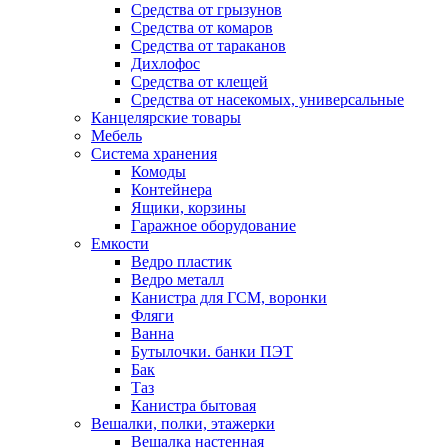
Средства от грызунов
Средства от комаров
Средства от тараканов
Дихлофос
Средства от клещей
Средства от насекомых, универсальные
Канцелярские товары
Мебель
Система хранения
Комоды
Контейнера
Ящики, корзины
Гаражное оборудование
Емкости
Ведро пластик
Ведро металл
Канистра для ГСМ, воронки
Фляги
Ванна
Бутылочки. банки ПЭТ
Бак
Таз
Канистра бытовая
Вешалки, полки, этажерки
Вешалка настенная