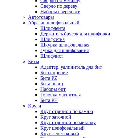
Сверло по металлу
Сверло по дереву
Наборы сверел все
Автотовары
Абразив шлифовальный
Шлифлента
Держатель брусок для шлифовки
Шлифсетка
Шкурка шлифовальная
Губка для шлифования
Шлифлист
Биты
Адаптер, удлинитель для бит
Биты прочие
Бита PZ
Бита шлиц
Наборы бит
Головка магнитная
Бита PH
Круги
Круг отрезной по камню
Круг заточной
Круг отрезной по металлу
Круг шлифовальный
Круг лепестковый