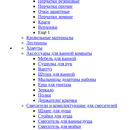
Перчатки резиновые
Перчатки прочие
Очки защитные
Перчатки зимние
Краги
Верхонки
Ещё 1
Кровельные материалы
Лестницы
Хомуты
Аксессуары для ванной комнаты
Мебель для ванной
Сушилка для рук
Вантуз
Штора для ванной
Мыльницы дозаторы наборы
Ерш для унитаза
Зеркало
Полки
Держатели/ крючки
Смесители и комплектующие для смесителей
Шланг для душа
Стойки для душа
Смеситель для ванны/душа
Смеситель для мойки