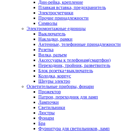
Дин-рейка, крепление
Плавкая вставка, предохранитель
Электросчетчики
Прочие принадлежности
Символы
Электромонтажные единицы
Выключатель
Накладки, рамки
Антенные, телефонные принадлежности
Розетка
Вилка, разъем
Аксессуары к телефонам(смартфон)
Переходник, тройник, разветвитель
Блок розетка+выключатель
Колодка, корпус
Шнуры электро
Осветительные приборы, фонари
Прожектор
Патрон, переходник для ламп
Лампочки
Светильники
Люстры
Фонари
Бра
Фурнитура для светильников, ламп