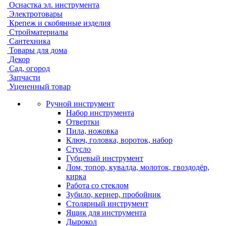
Оснастка эл. инструмента
Электротовары
Крепеж и скобянные изделия
Стройматериалы
Сантехника
Товары для дома
Декор
Сад, огород
Запчасти
Уцененный товар
Ручной инструмент
Набор инструмента
Отвертки
Пила, ножовка
Ключ, головка, вороток, набор
Стусло
Губцевый инструмент
Лом, топор, кувалда, молоток, гвоздодёр,
кирка
Работа со стеклом
Зубило, кернер, пробойник
Столярный инструмент
Ящик для инструмента
Дырокол