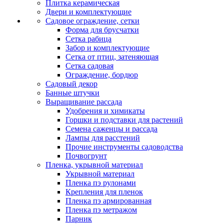
Плитка керамическая
Двери и комплектующие
Садовое ограждение, сетки
Форма для брусчатки
Сетка рабица
Забор и комплектующие
Сетка от птиц, затеняющая
Сетка садовая
Ограждение, бордюр
Садовый декор
Банные штучки
Выращивание рассада
Удобрения и химикаты
Горшки и подставки для растений
Семена саженцы и рассада
Лампы для расстений
Прочие инструменты садоводства
Почвогрунт
Пленка, укрывной материал
Укрывной материал
Пленка пэ рулонами
Крепления для пленок
Пленка пэ армированная
Пленка пэ метражом
Парник