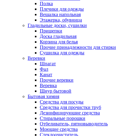
Полка
Плечики для одежды
Вешалка напольная
Этажерка, обувница
Гладильные доски, сушилки
Прищепки
Доска гладильная
Корзина для белья
Прочие принадлежности для стирки
Сушилка для одежды
Веревки
Шпагат
Фал
Канат
Прочие веревки
Веревка
Шнур бытовой
Бытовая химия
Средства для посуды
Средства для прочистки труб
Дезинфицирующие средства
Стиральные порошки
Отбеливатель, пятновыводитель
Моющие средства
Стеклоочиститель