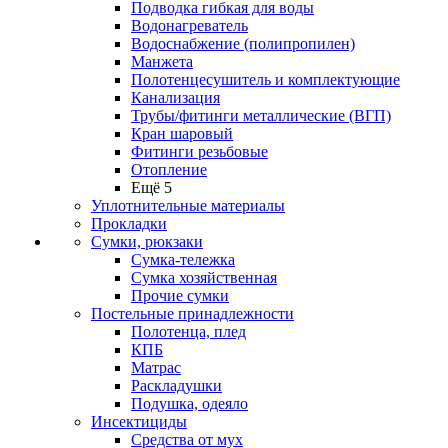
Подводка гибкая для воды
Водонагреватель
Водоснабжение (полипропилен)
Манжета
Полотенцесушитель и комплектующие
Канализация
Трубы/фитинги металлические (ВГП)
Кран шаровый
Фитинги резьбовые
Отопление
Ещё 5
Уплотнительные материалы
Прокладки
Сумки, рюкзаки
Сумка-тележка
Сумка хозяйственная
Прочие сумки
Постельные принадлежности
Полотенца, плед
КПБ
Матрас
Раскладушки
Подушка, одеяло
Инсектициды
Средства от мух