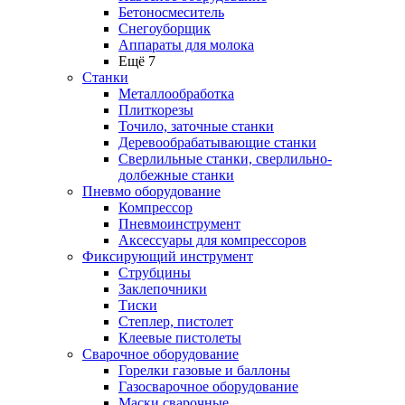
Бетоносмеситель
Снегоуборщик
Аппараты для молока
Ещё 7
Станки
Металлообработка
Плиткорезы
Точило, заточные станки
Деревообрабатывающие станки
Сверлильные станки, сверлильно-
долбежные станки
Пневмо оборудование
Компрессор
Пневмоинструмент
Аксессуары для компрессоров
Фиксирующий инструмент
Струбцины
Заклепочники
Тиски
Степлер, пистолет
Клеевые пистолеты
Сварочное оборудование
Горелки газовые и баллоны
Газосварочное оборудование
Маски сварочные