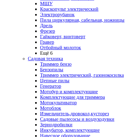
МШУ
Краскопульт электрический
Электрорубанок
Пила циркулярная, сабельная, ножницы
Дрель
Фрезер
Гайковерт, винтоверт
Гравер
Отбойный молоток
Ещё 6
Садовая техника
Триммер бензо
Бензопилы
Триммер электрический, газонокосилка
Цепные пилы
Генератор
Мотобур и комплектующие
Комплектующие для триммера
Мотокультиватор
Мотоблок
Измельчитель,дровокол,кусторез
Садовые пылесосы и воздуходувки
Зернодробилки
Инкубатор, комплектующие
Навесное оборудование