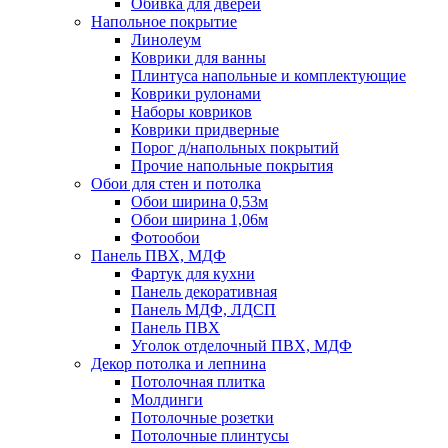
Обивка для дверей
Напольное покрытие
Линолеум
Коврики для ванны
Плинтуса напольные и комплектующие
Коврики рулонами
Наборы ковриков
Коврики придверные
Порог д/напольных покрытий
Прочие напольные покрытия
Обои для стен и потолка
Обои ширина 0,53м
Обои ширина 1,06м
Фотообои
Панель ПВХ, МДФ
Фартук для кухни
Панель декоративная
Панель МДФ, ЛДСП
Панель ПВХ
Уголок отделочный ПВХ, МДФ
Декор потолка и лепнина
Потолочная плитка
Молдинги
Потолочные розетки
Потолочные плинтусы