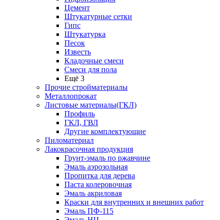
Цемент
Штукатурные сетки
Гипс
Штукатурка
Песок
Известь
Кладочные смеси
Смеси для пола
Ещё 3
Прочие стройматериалы
Металлопрокат
Листовые материалы(ГКЛ)
Профиль
ГКЛ, ГВЛ
Другие комплектующие
Пиломатериал
Лакокрасочная продукция
Грунт-эмаль по ржавчине
Эмаль аэрозольная
Пропитка для дерева
Паста колеровочная
Эмаль акриловая
Краски для внутренних и внешних работ
Эмаль ПФ-115
Эмаль НЦ