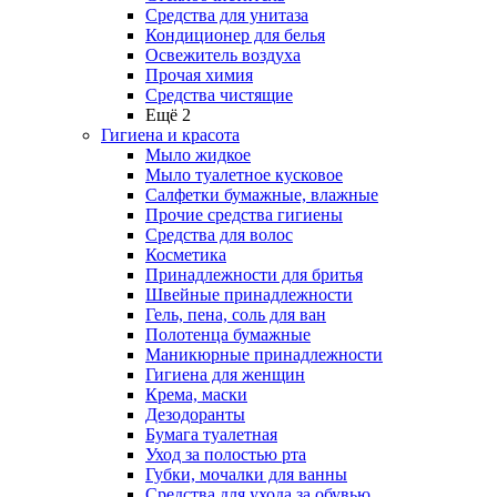
Средства для унитаза
Кондиционер для белья
Освежитель воздуха
Прочая химия
Средства чистящие
Ещё 2
Гигиена и красота
Мыло жидкое
Мыло туалетное кусковое
Салфетки бумажные, влажные
Прочие средства гигиены
Средства для волос
Косметика
Принадлежности для бритья
Швейные принадлежности
Гель, пена, соль для ван
Полотенца бумажные
Маникюрные принадлежности
Гигиена для женщин
Крема, маски
Дезодоранты
Бумага туалетная
Уход за полостью рта
Губки, мочалки для ванны
Средства для ухода за обувью