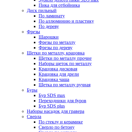
Пика для отбойника
Диск пильный
По ламинату
По аллюминию и пластику
По дереву
Фрезы
Шарошки
Фрезы по металлу
Фрезы по дереву
Щетки по металлу, крацовка
Щетки по металлу прочие
Наборы щеток по металлу
Крацовка дисковая
Крацовка для дрели
Крацовка чаша
Щетка по металлу ручная
Буры
Бур SDS max
Переходники для буров
Бур SDS plus
Наборы насадок для гравера
Сверла
По стеклу и керамике
Сверло по бетону