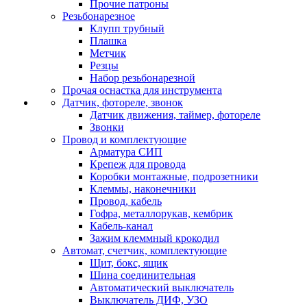
Прочие патроны
Резьбонарезное
Клупп трубный
Плашка
Метчик
Резцы
Набор резьбонарезной
Прочая оснастка для инструмента
Датчик, фотореле, звонок
Датчик движения, таймер, фотореле
Звонки
Провод и комплектующие
Арматура СИП
Крепеж для провода
Коробки монтажные, подрозетники
Клеммы, наконечники
Провод, кабель
Гофра, металлорукав, кембрик
Кабель-канал
Зажим клеммный крокодил
Автомат, счетчик, комплектующие
Щит, бокс, ящик
Шина соединительная
Автоматический выключатель
Выключатель ДИФ, УЗО