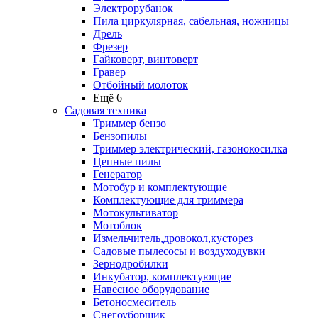
Электрорубанок
Пила циркулярная, сабельная, ножницы
Дрель
Фрезер
Гайковерт, винтоверт
Гравер
Отбойный молоток
Ещё 6
Садовая техника
Триммер бензо
Бензопилы
Триммер электрический, газонокосилка
Цепные пилы
Генератор
Мотобур и комплектующие
Комплектующие для триммера
Мотокультиватор
Мотоблок
Измельчитель,дровокол,кусторез
Садовые пылесосы и воздуходувки
Зернодробилки
Инкубатор, комплектующие
Навесное оборудование
Бетоносмеситель
Снегоуборщик