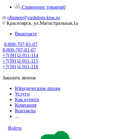
Сравнение товаров
0
ofismen@vashdom-kras.ru
Красноярск, ул.Магистральная,1а
Вконтакте
8-800-707-81-07
8-800-707-81-07
+7(391)2-911-114
+7(391)2-911-115
+7(391)2-911-116
Заказать звонок
Юридическим лицам
Услуги
Как купить
Компания
Контакты
...
Войти