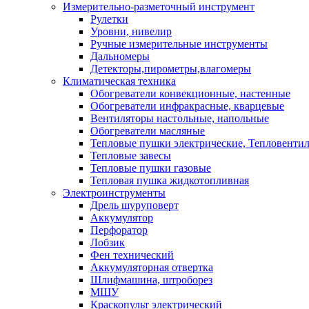
Измерительно-разметочный инструмент
Рулетки
Уровни, нивелир
Ручные измерительные инструменты
Дальномеры
Детекторы,пирометры,влагомеры
Климатическая техника
Обогреватели конвекционные, настенные
Обогреватели инфракрасные, кварцевые
Вентиляторы настольные, напольные
Обогреватели масляные
Тепловые пушки электрические, Тепловенти
Тепловые завесы
Тепловые пушки газовые
Тепловая пушка жидкотопливная
Электроинструменты
Дрель шуруповерт
Аккумулятор
Перфоратор
Лобзик
Фен технический
Аккумуляторная отвертка
Шлифмашина, штроборез
МШУ
Краскопульт электрический