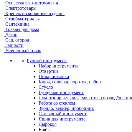
Оснастка эл. инструмента
Электротовары
Крепеж и скобянные изделия
Стройматериалы
Сантехника
Товары для дома
Декор
Сад, огород
Запчасти
Уцененный товар
Ручной инструмент
Набор инструмента
Отвертки
Пила, ножовка
Ключ, головка, вороток, набор
Стусло
Губцевый инструмент
Лом, топор, кувалда, молоток, гвоздодёр, кир
Работа со стеклом
Зубило, кернер, пробойник
Столярный инструмент
Ящик для инструмента
Дырокол
Ещё 2