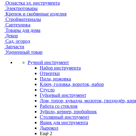
Оснастка эл. инструмента
Электротовары
Крепеж и скобянные изделия
Стройматериалы
Сантехника
Товары для дома
Декор
Сад, огород
Запчасти
Уцененный товар
Ручной инструмент
Набор инструмента
Отвертки
Пила, ножовка
Ключ, головка, вороток, набор
Стусло
Губцевый инструмент
Лом, топор, кувалда, молоток, гвоздодёр, кир
Работа со стеклом
Зубило, кернер, пробойник
Столярный инструмент
Ящик для инструмента
Дырокол
Ещё 2