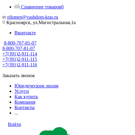
Сравнение товаров
0
ofismen@vashdom-kras.ru
Красноярск, ул.Магистральная,1а
Вконтакте
8-800-707-81-07
8-800-707-81-07
+7(391)2-911-114
+7(391)2-911-115
+7(391)2-911-116
Заказать звонок
Юридическим лицам
Услуги
Как купить
Компания
Контакты
...
Войти