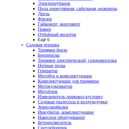
Электрорубанок
Пила циркулярная, сабельная, ножницы
Дрель
Фрезер
Гайковерт, винтоверт
Гравер
Отбойный молоток
Ещё 6
Садовая техника
Триммер бензо
Бензопилы
Триммер электрический, газонокосилка
Цепные пилы
Генератор
Мотобур и комплектующие
Комплектующие для триммера
Мотокультиватор
Мотоблок
Измельчитель,дровокол,кусторез
Садовые пылесосы и воздуходувки
Зернодробилки
Инкубатор, комплектующие
Навесное оборудование
Бетоносмеситель
Снегоуборщик