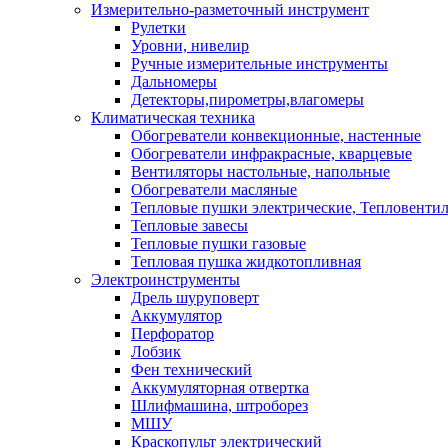
Измерительно-разметочный инструмент
Рулетки
Уровни, нивелир
Ручные измерительные инструменты
Дальномеры
Детекторы,пирометры,влагомеры
Климатическая техника
Обогреватели конвекционные, настенные
Обогреватели инфракрасные, кварцевые
Вентиляторы настольные, напольные
Обогреватели масляные
Тепловые пушки электрические, Тепловенти
Тепловые завесы
Тепловые пушки газовые
Тепловая пушка жидкотопливная
Электроинструменты
Дрель шуруповерт
Аккумулятор
Перфоратор
Лобзик
Фен технический
Аккумуляторная отвертка
Шлифмашина, штроборез
МШУ
Краскопульт электрический