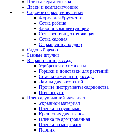
Плитка керамическая
Двери и комплектующие
Садовое ограждение, сетки
Форма для брусчатки
Сетка рабица
Забор и комплектующие
Сетка от птиц, затеняющая
Сетка садовая
Ограждение, бордюр
Садовый декор
Банные штучки
Выращивание рассада
Удобрения и химикаты
Горшки и подставки для растений
Семена саженцы и рассада
Лампы для расстений
Прочие инструменты садоводства
Почвогрунт
Пленка, укрывной материал
Укрывной материал
Пленка пэ рулонами
Крепления для пленок
Пленка пэ армированная
Пленка пэ метражом
Парник