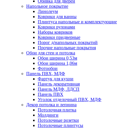
Обивка для дверей
Напольное покрытие
Линолеум
Коврики для ванны
Плинтуса напольные и комплектующие
Коврики рулонами
Наборы ковриков
Коврики придверные
Порог д/напольных покрытий
Прочие напольные покрытия
Обои для стен и потолка
Обои ширина 0,53м
Обои ширина 1,06м
Фотообои
Панель ПВХ, МДФ
Фартук для кухни
Панель декоративная
Панель МДФ, ЛДСП
Панель ПВХ
Уголок отделочный ПВХ, МДФ
Декор потолка и лепнина
Потолочная плитка
Молдинги
Потолочные розетки
Потолочные плинтусы