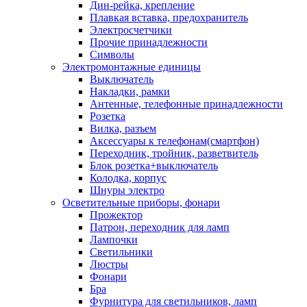
Дин-рейка, крепление
Плавкая вставка, предохранитель
Электросчетчики
Прочие принадлежности
Символы
Электромонтажные единицы
Выключатель
Накладки, рамки
Антенные, телефонные принадлежности
Розетка
Вилка, разъем
Аксессуары к телефонам(смартфон)
Переходник, тройник, разветвитель
Блок розетка+выключатель
Колодка, корпус
Шнуры электро
Осветительные приборы, фонари
Прожектор
Патрон, переходник для ламп
Лампочки
Светильники
Люстры
Фонари
Бра
Фурнитура для светильников, ламп