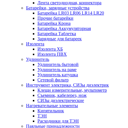
Лента светодиодная, коннектора
Батарейки, зарядные устройства
Батарейка LR03 LR06 LR14 LR20
Прочие батарейки
Батарейка Крона
Батарейка Аккумуляторная
Батарейка Таблетка
Зарядные для батареек
Изолента
Изолента ХБ
Изолента ПВХ
Удлинитель
Удлинитель бытовой
Удлинитель на раме
Удлинитель катушка
Сетевой фильтр
Инструмент электрика, СИЗы диэлектрик
Клещи измерительные, мультиметр
Съемник, кабелерез, нож
СИЗы диэлектрические
Нагревательные элементы
Кипятильник
ТЭН
Расходники для ТЭН
Паяльные принадлежности