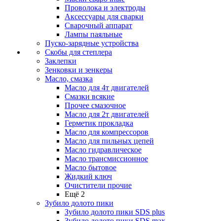
Проволока и электроды
Аксессуары для сварки
Сварочный аппарат
Лампы паяльные
Пуско-зарядные устройства
Скобы для степлера
Заклепки
Зенковки и зенкеры
Масло, смазка
Масло для 4т двигателей
Смазки всякие
Прочее смазочное
Масло для 2т двигателей
Герметик прокладка
Масло для компрессоров
Масло для пильных цепей
Масло гидравлическое
Масло трансмиссионное
Масло бытовое
Жидкий ключ
Очистители прочие
Ещё 2
Зубило долото пики
Зубило долото пики SDS plus
Зубило долото пики SDS max