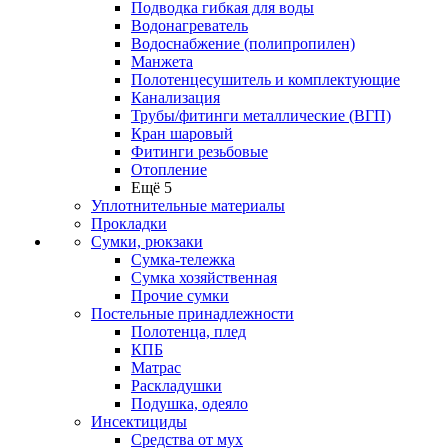
Подводка гибкая для воды
Водонагреватель
Водоснабжение (полипропилен)
Манжета
Полотенцесушитель и комплектующие
Канализация
Трубы/фитинги металлические (ВГП)
Кран шаровый
Фитинги резьбовые
Отопление
Ещё 5
Уплотнительные материалы
Прокладки
Сумки, рюкзаки
Сумка-тележка
Сумка хозяйственная
Прочие сумки
Постельные принадлежности
Полотенца, плед
КПБ
Матрас
Раскладушки
Подушка, одеяло
Инсектициды
Средства от мух