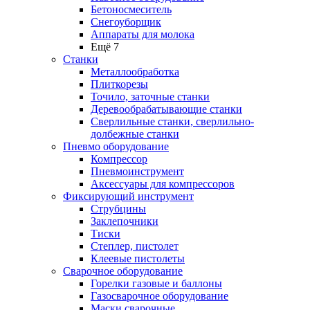
Бетоносмеситель
Снегоуборщик
Аппараты для молока
Ещё 7
Станки
Металлообработка
Плиткорезы
Точило, заточные станки
Деревообрабатывающие станки
Сверлильные станки, сверлильно-
долбежные станки
Пневмо оборудование
Компрессор
Пневмоинструмент
Аксессуары для компрессоров
Фиксирующий инструмент
Струбцины
Заклепочники
Тиски
Степлер, пистолет
Клеевые пистолеты
Сварочное оборудование
Горелки газовые и баллоны
Газосварочное оборудование
Маски сварочные