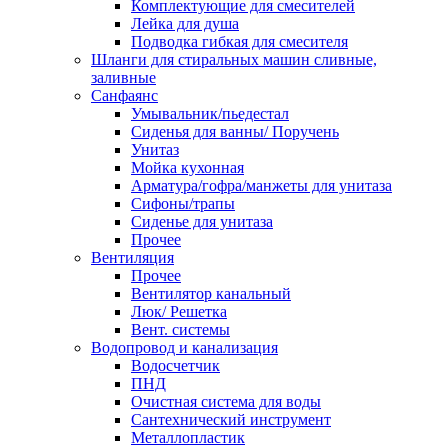
Комплектующие для смесителей
Лейка для душа
Подводка гибкая для смесителя
Шланги для стиральных машин сливные,
заливные
Санфаянс
Умывальник/пьедестал
Сиденья для ванны/ Поручень
Унитаз
Мойка кухонная
Арматура/гофра/манжеты для унитаза
Сифоны/трапы
Сиденье для унитаза
Прочее
Вентиляция
Прочее
Вентилятор канальный
Люк/ Решетка
Вент. системы
Водопровод и канализация
Водосчетчик
ПНД
Очистная система для воды
Сантехнический инструмент
Металлопластик