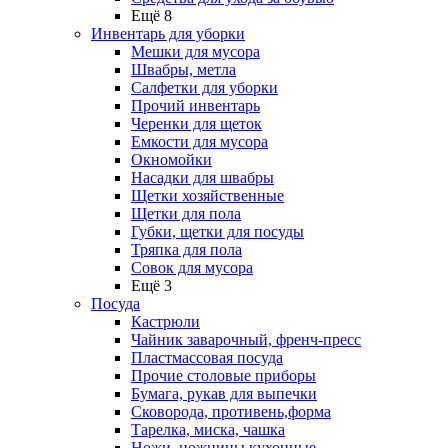
Ещё 8
Инвентарь для уборки
Мешки для мусора
Швабры, метла
Салфетки для уборки
Прочий инвентарь
Черенки для щеток
Емкости для мусора
Окномойки
Насадки для швабры
Щетки хозяйственные
Щетки для пола
Губки, щетки для посуды
Тряпка для пола
Совок для мусора
Ещё 3
Посуда
Кастрюли
Чайник заварочный, френч-пресс
Пластмассовая посуда
Прочие столовые приборы
Бумага, рукав для выпечки
Сковорода, противень,форма
Тарелка, миска, чашка
Ножи, ножницы кухонные