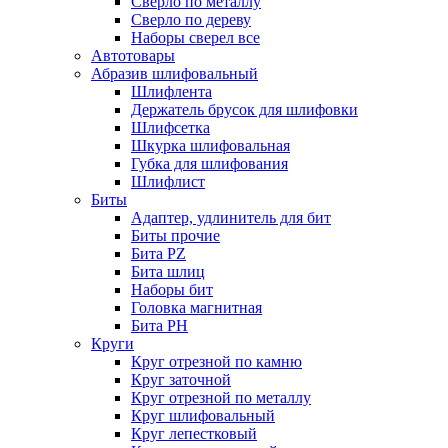
Сверло по металлу
Сверло по дереву
Наборы сверел все
Автотовары
Абразив шлифовальный
Шлифлента
Держатель брусок для шлифовки
Шлифсетка
Шкурка шлифовальная
Губка для шлифования
Шлифлист
Биты
Адаптер, удлинитель для бит
Биты прочие
Бита PZ
Бита шлиц
Наборы бит
Головка магнитная
Бита PH
Круги
Круг отрезной по камню
Круг заточной
Круг отрезной по металлу
Круг шлифовальный
Круг лепестковый