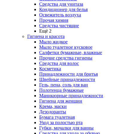
Средства для унитаза
Кондиционер для белья
Освежитель воздуха
Прочая химия
Средства чистящие
Ещё 2
Гигиена и красота
Мыло жидкое
Мыло туалетное кусковое
Салфетки бумажные, влажные
Прочие средства гигиены
Средства для волос
Косметика
Принадлежности для бритья
Швейные принадлежности
Гель, пена, соль для ван
Полотенца бумажные
Маникюрные принадлежности
Гигиена для женщин
Крема, маски
Дезодоранты
Бумага туалетная
Уход за полостью рта
Губки, мочалки для ванны
Средства для ухода за обувью