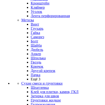
Кронштейн
Кляймер
Уголок
Лента перфорированная
Метизы
Винт
Глухарь
Гайка
Саморез
Болт
Шайба
Дюбель
Анкер
Шпилька
Гвоздь
Крючок
Другой крепеж
Пачка
Ещё 3
Сухие смеси и грунтовки
Шпатлевка
Клей для плитки, камня, ГКЛ
Затирка для швов
Грунтовки жидкие
Гидроизоляция