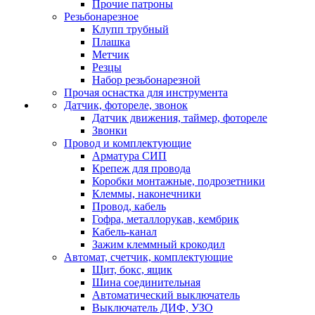
Прочие патроны
Резьбонарезное
Клупп трубный
Плашка
Метчик
Резцы
Набор резьбонарезной
Прочая оснастка для инструмента
Датчик, фотореле, звонок
Датчик движения, таймер, фотореле
Звонки
Провод и комплектующие
Арматура СИП
Крепеж для провода
Коробки монтажные, подрозетники
Клеммы, наконечники
Провод, кабель
Гофра, металлорукав, кембрик
Кабель-канал
Зажим клеммный крокодил
Автомат, счетчик, комплектующие
Щит, бокс, ящик
Шина соединительная
Автоматический выключатель
Выключатель ДИФ, УЗО