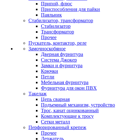
Припой, флюс
Приспособления для пайки
Паяльник
Стабилизатор, трансформатор
Стабилизатор
Трансформатор
Прочее
Пускатель, контактор, реле
Замочноскобяное
Дверная фурнитура
Система Джокер
Замки и фурнитура
Крючки
Петли
Мебельная фурнитура
Фурнитура для окон ПВХ
Такелаж
Цепь сварная
Подъемный механизм, устройство
Трос, канат оцинкованный
Комплектующие к тросу
Сетки металл
Перфорированный крепеж
Прочее
Держатель