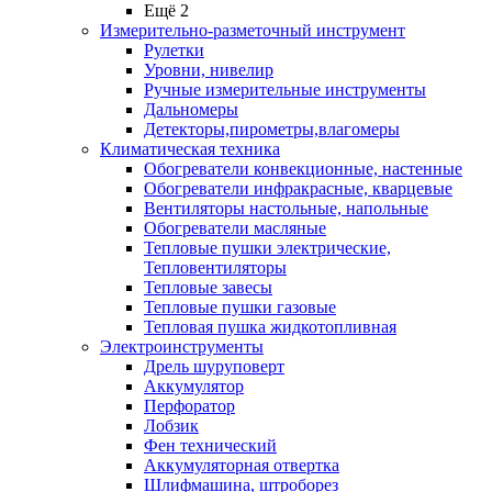
Ещё 2
Измерительно-разметочный инструмент
Рулетки
Уровни, нивелир
Ручные измерительные инструменты
Дальномеры
Детекторы,пирометры,влагомеры
Климатическая техника
Обогреватели конвекционные, настенные
Обогреватели инфракрасные, кварцевые
Вентиляторы настольные, напольные
Обогреватели масляные
Тепловые пушки электрические,
Тепловентиляторы
Тепловые завесы
Тепловые пушки газовые
Тепловая пушка жидкотопливная
Электроинструменты
Дрель шуруповерт
Аккумулятор
Перфоратор
Лобзик
Фен технический
Аккумуляторная отвертка
Шлифмашина, штроборез