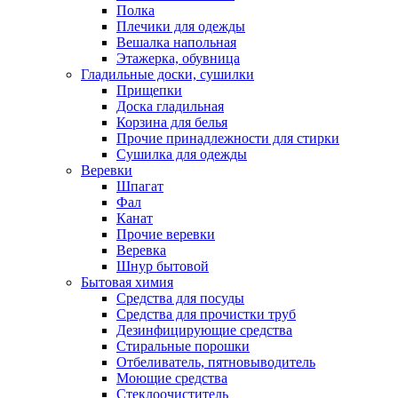
Полка
Плечики для одежды
Вешалка напольная
Этажерка, обувница
Гладильные доски, сушилки
Прищепки
Доска гладильная
Корзина для белья
Прочие принадлежности для стирки
Сушилка для одежды
Веревки
Шпагат
Фал
Канат
Прочие веревки
Веревка
Шнур бытовой
Бытовая химия
Средства для посуды
Средства для прочистки труб
Дезинфицирующие средства
Стиральные порошки
Отбеливатель, пятновыводитель
Моющие средства
Стеклоочиститель