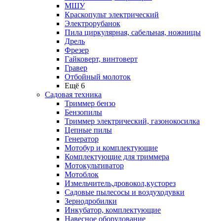
МШУ
Краскопульт электрический
Электрорубанок
Пила циркулярная, сабельная, ножницы
Дрель
Фрезер
Гайковерт, винтоверт
Гравер
Отбойный молоток
Ещё 6
Садовая техника
Триммер бензо
Бензопилы
Триммер электрический, газонокосилка
Цепные пилы
Генератор
Мотобур и комплектующие
Комплектующие для триммера
Мотокультиватор
Мотоблок
Измельчитель,дровокол,кусторез
Садовые пылесосы и воздуходувки
Зернодробилки
Инкубатор, комплектующие
Навесное оборудование