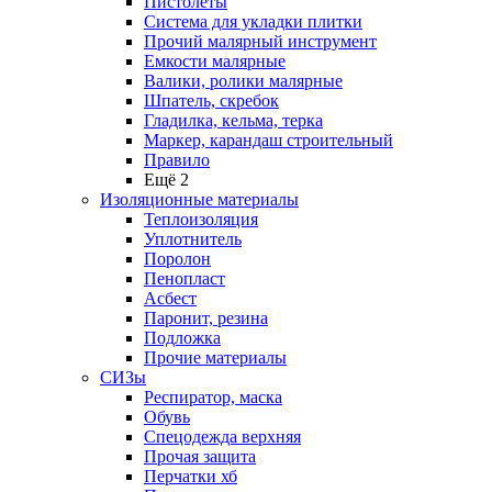
Пистолеты
Система для укладки плитки
Прочий малярный инструмент
Емкости малярные
Валики, ролики малярные
Шпатель, скребок
Гладилка, кельма, терка
Маркер, карандаш строительный
Правило
Ещё 2
Изоляционные материалы
Теплоизоляция
Уплотнитель
Поролон
Пенопласт
Асбест
Паронит, резина
Подложка
Прочие материалы
СИЗы
Респиратор, маска
Обувь
Спецодежда верхняя
Прочая защита
Перчатки хб