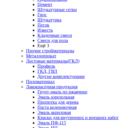
Цемент
Штукатурные сетки
Гипс
Штукатурка
Песок
Известь
Кладочные смеси
Смеси для пола
Ещё 3
Прочие стройматериалы
Металлопрокат
Листовые материалы(ГКЛ)
Профиль
ГКЛ, ГВЛ
Другие комплектующие
Пиломатериал
Лакокрасочная продукция
Грунт-эмаль по ржавчине
Эмаль аэрозольная
Пропитка для дерева
Паста колеровочная
Эмаль акриловая
Краски для внутренних и внешних работ
Эмаль ПФ-115
Эмаль НЦ