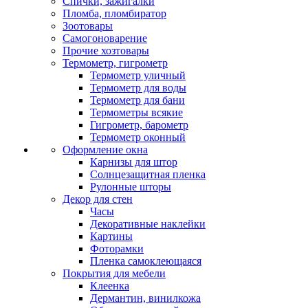
Спички, зажигалки
Пломба, пломбиратор
Зоотовары
Самогоноварение
Прочие хозтовары
Термометр, гигрометр
Термометр уличный
Термометр для воды
Термометр для бани
Термометры всякие
Гигрометр, барометр
Термометр оконный
Оформление окна
Карнизы для штор
Солнцезащитная пленка
Рулонные шторы
Декор для стен
Часы
Декоративные наклейки
Картины
Фоторамки
Пленка самоклеющаяся
Покрытия для мебели
Клеенка
Дермантин, винилкожа