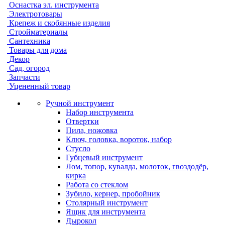
Оснастка эл. инструмента
Электротовары
Крепеж и скобянные изделия
Стройматериалы
Сантехника
Товары для дома
Декор
Сад, огород
Запчасти
Уцененный товар
Ручной инструмент
Набор инструмента
Отвертки
Пила, ножовка
Ключ, головка, вороток, набор
Стусло
Губцевый инструмент
Лом, топор, кувалда, молоток, гвоздодёр,
кирка
Работа со стеклом
Зубило, кернер, пробойник
Столярный инструмент
Ящик для инструмента
Дырокол