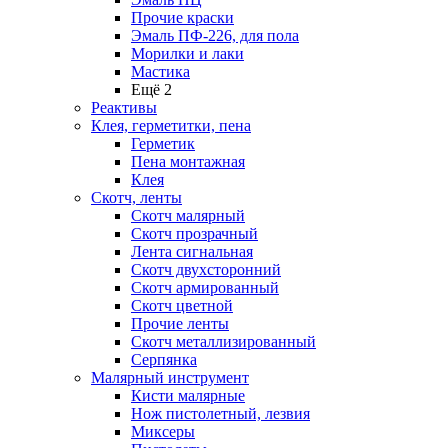
Прочие краски
Эмаль ПФ-226, для пола
Морилки и лаки
Мастика
Ещё 2
Реактивы
Клея, герметитки, пена
Герметик
Пена монтажная
Клея
Скотч, ленты
Скотч малярный
Скотч прозрачный
Лента сигнальная
Скотч двухсторонний
Скотч армированный
Скотч цветной
Прочие ленты
Скотч металлизированный
Серпянка
Малярный инструмент
Кисти малярные
Нож пистолетный, лезвия
Миксеры