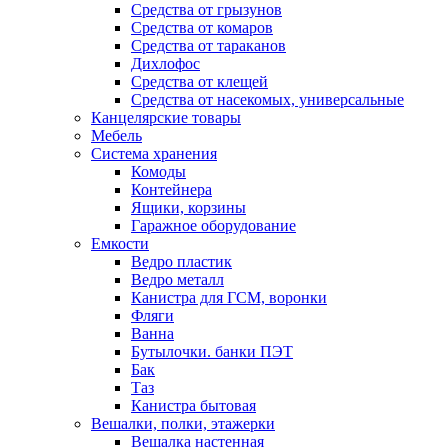
Средства от грызунов
Средства от комаров
Средства от тараканов
Дихлофос
Средства от клещей
Средства от насекомых, универсальные
Канцелярские товары
Мебель
Система хранения
Комоды
Контейнера
Ящики, корзины
Гаражное оборудование
Емкости
Ведро пластик
Ведро металл
Канистра для ГСМ, воронки
Фляги
Ванна
Бутылочки. банки ПЭТ
Бак
Таз
Канистра бытовая
Вешалки, полки, этажерки
Вешалка настенная