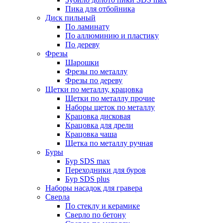
Пика для отбойника
Диск пильный
По ламинату
По аллюминию и пластику
По дереву
Фрезы
Шарошки
Фрезы по металлу
Фрезы по дереву
Щетки по металлу, крацовка
Щетки по металлу прочие
Наборы щеток по металлу
Крацовка дисковая
Крацовка для дрели
Крацовка чаша
Щетка по металлу ручная
Буры
Бур SDS max
Переходники для буров
Бур SDS plus
Наборы насадок для гравера
Сверла
По стеклу и керамике
Сверло по бетону