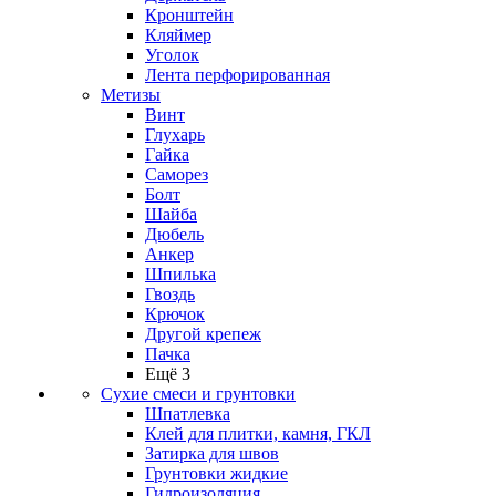
Кронштейн
Кляймер
Уголок
Лента перфорированная
Метизы
Винт
Глухарь
Гайка
Саморез
Болт
Шайба
Дюбель
Анкер
Шпилька
Гвоздь
Крючок
Другой крепеж
Пачка
Ещё 3
Сухие смеси и грунтовки
Шпатлевка
Клей для плитки, камня, ГКЛ
Затирка для швов
Грунтовки жидкие
Гидроизоляция