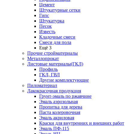
Цемент
Штукатурные сетки
Гипс
Штукатурка
Песок
Известь
Кладочные смеси
Смеси для пола
Ещё 3
Прочие стройматериалы
Металлопрокат
Листовые материалы(ГКЛ)
Профиль
ГКЛ, ГВЛ
Другие комплектующие
Пиломатериал
Лакокрасочная продукция
Грунт-эмаль по ржавчине
Эмаль аэрозольная
Пропитка для дерева
Паста колеровочная
Эмаль акриловая
Краски для внутренних и внешних работ
Эмаль ПФ-115
Эмаль НЦ