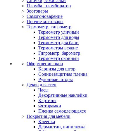
Спички, зажигалки
Пломба, пломбиратор
Зоотовары
Самогоноварение
Прочие хозтовары
Термометр, гигрометр
Термометр уличный
Термометр для воды
Термометр для бани
Термометры всякие
Гигрометр, барометр
Термометр оконный
Оформление окна
Карнизы для штор
Солнцезащитная пленка
Рулонные шторы
Декор для стен
Часы
Декоративные наклейки
Картины
Фоторамки
Пленка самоклеющаяся
Покрытия для мебели
Клеенка
Дермантин, винилкожа