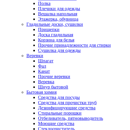
Полка
Плечики для одежды
Вешалка напольная
Этажерка, обувница
Гладильные доски, сушилки
Прищепки
Доска гладильная
Корзина для белья
Прочие принадлежности для стирки
Сушилка для одежды
Веревки
Шпагат
Фал
Канат
Прочие веревки
Веревка
Шнур бытовой
Бытовая химия
Средства для посуды
Средства для прочистки труб
Дезинфицирующие средства
Стиральные порошки
Отбеливатель, пятновыводитель
Моющие средства
Стеклоочиститель