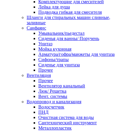
Комплектующие для смесителей
Лейка для душа
Подводка гибкая для смесителя
Шланги для стиральных машин сливные,
заливные
Санфаянс
Умывальник/пьедестал
Сиденья для ванны/ Поручень
Унитаз
Мойка кухонная
Арматура/гофра/манжеты для унитаза
Сифоны/трапы
Сиденье для унитаза
Прочее
Вентиляция
Прочее
Вентилятор канальный
Люк/ Решетка
Вент. системы
Водопровод и канализация
Водосчетчик
ПНД
Очистная система для воды
Сантехнический инструмент
Металлопластик