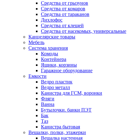
Средства от грызунов
Средства от комаров
Средства от тараканов
Дихлофос
Средства от клещей
Средства от насекомых, универсальные
Канцелярские товары
Мебель
Система хранения
Комоды
Контейнера
Ящики, корзины
Гаражное оборудование
Емкости
Ведро пластик
Ведро металл
Канистра для ГСМ, воронки
Фляги
Ванна
Бутылочки. банки ПЭТ
Бак
Таз
Канистра бытовая
Вешалки, полки, этажерки
Вешалка настенная