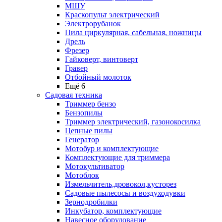
МШУ
Краскопульт электрический
Электрорубанок
Пила циркулярная, сабельная, ножницы
Дрель
Фрезер
Гайковерт, винтоверт
Гравер
Отбойный молоток
Ещё 6
Садовая техника
Триммер бензо
Бензопилы
Триммер электрический, газонокосилка
Цепные пилы
Генератор
Мотобур и комплектующие
Комплектующие для триммера
Мотокультиватор
Мотоблок
Измельчитель,дровокол,кусторез
Садовые пылесосы и воздуходувки
Зернодробилки
Инкубатор, комплектующие
Навесное оборудование