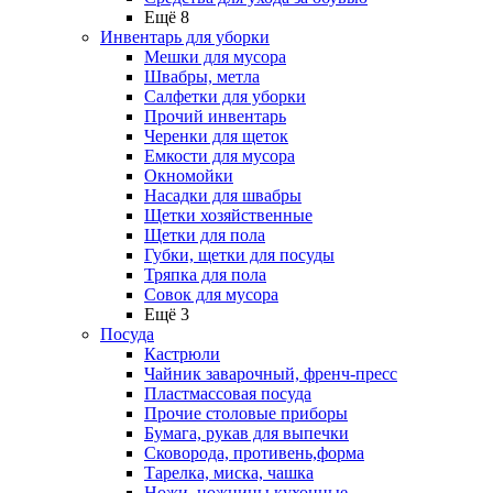
Ещё 8
Инвентарь для уборки
Мешки для мусора
Швабры, метла
Салфетки для уборки
Прочий инвентарь
Черенки для щеток
Емкости для мусора
Окномойки
Насадки для швабры
Щетки хозяйственные
Щетки для пола
Губки, щетки для посуды
Тряпка для пола
Совок для мусора
Ещё 3
Посуда
Кастрюли
Чайник заварочный, френч-пресс
Пластмассовая посуда
Прочие столовые приборы
Бумага, рукав для выпечки
Сковорода, противень,форма
Тарелка, миска, чашка
Ножи, ножницы кухонные