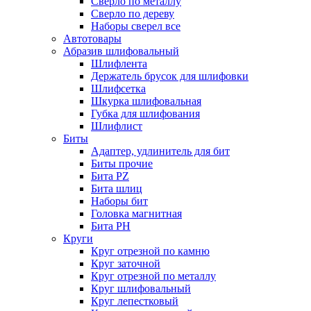
Сверло по металлу
Сверло по дереву
Наборы сверел все
Автотовары
Абразив шлифовальный
Шлифлента
Держатель брусок для шлифовки
Шлифсетка
Шкурка шлифовальная
Губка для шлифования
Шлифлист
Биты
Адаптер, удлинитель для бит
Биты прочие
Бита PZ
Бита шлиц
Наборы бит
Головка магнитная
Бита PH
Круги
Круг отрезной по камню
Круг заточной
Круг отрезной по металлу
Круг шлифовальный
Круг лепестковый