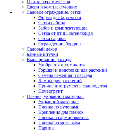
Плитка керамическая
Двери и комплектующие
Садовое ограждение, сетки
Форма для брусчатки
Сетка рабица
Забор и комплектующие
Сетка от птиц, затеняющая
Сетка садовая
Ограждение, бордюр
Садовый декор
Банные штучки
Выращивание рассада
Удобрения и химикаты
Горшки и подставки для растений
Семена саженцы и рассада
Лампы для расстений
Прочие инструменты садоводства
Почвогрунт
Пленка, укрывной материал
Укрывной материал
Пленка пэ рулонами
Крепления для пленок
Пленка пэ армированная
Пленка пэ метражом
Парник