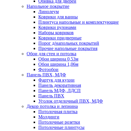
Обивка для дверей
Напольное покрытие
Линолеум
Коврики для ванны
Плинтуса напольные и комплектующие
Коврики рулонами
Наборы ковриков
Коврики придверные
Порог д/напольных покрытий
Прочие напольные покрытия
Обои для стен и потолка
Обои ширина 0,53м
Обои ширина 1,06м
Фотообои
Панель ПВХ, МДФ
Фартук для кухни
Панель декоративная
Панель МДФ, ЛДСП
Панель ПВХ
Уголок отделочный ПВХ, МДФ
Декор потолка и лепнина
Потолочная плитка
Молдинги
Потолочные розетки
Потолочные плинтусы