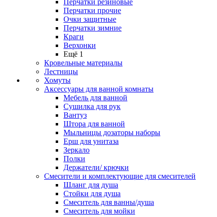
Перчатки резиновые
Перчатки прочие
Очки защитные
Перчатки зимние
Краги
Верхонки
Ещё 1
Кровельные материалы
Лестницы
Хомуты
Аксессуары для ванной комнаты
Мебель для ванной
Сушилка для рук
Вантуз
Штора для ванной
Мыльницы дозаторы наборы
Ерш для унитаза
Зеркало
Полки
Держатели/ крючки
Смесители и комплектующие для смесителей
Шланг для душа
Стойки для душа
Смеситель для ванны/душа
Смеситель для мойки