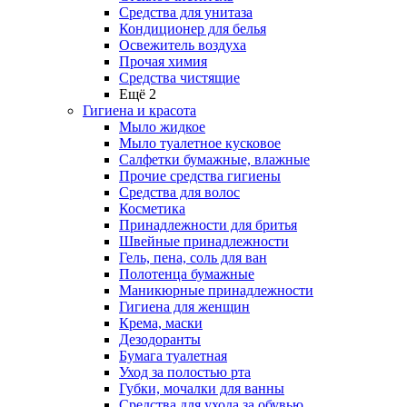
Средства для унитаза
Кондиционер для белья
Освежитель воздуха
Прочая химия
Средства чистящие
Ещё 2
Гигиена и красота
Мыло жидкое
Мыло туалетное кусковое
Салфетки бумажные, влажные
Прочие средства гигиены
Средства для волос
Косметика
Принадлежности для бритья
Швейные принадлежности
Гель, пена, соль для ван
Полотенца бумажные
Маникюрные принадлежности
Гигиена для женщин
Крема, маски
Дезодоранты
Бумага туалетная
Уход за полостью рта
Губки, мочалки для ванны
Средства для ухода за обувью