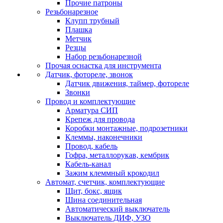
Прочие патроны
Резьбонарезное
Клупп трубный
Плашка
Метчик
Резцы
Набор резьбонарезной
Прочая оснастка для инструмента
Датчик, фотореле, звонок
Датчик движения, таймер, фотореле
Звонки
Провод и комплектующие
Арматура СИП
Крепеж для провода
Коробки монтажные, подрозетники
Клеммы, наконечники
Провод, кабель
Гофра, металлорукав, кембрик
Кабель-канал
Зажим клеммный крокодил
Автомат, счетчик, комплектующие
Щит, бокс, ящик
Шина соединительная
Автоматический выключатель
Выключатель ДИФ, УЗО