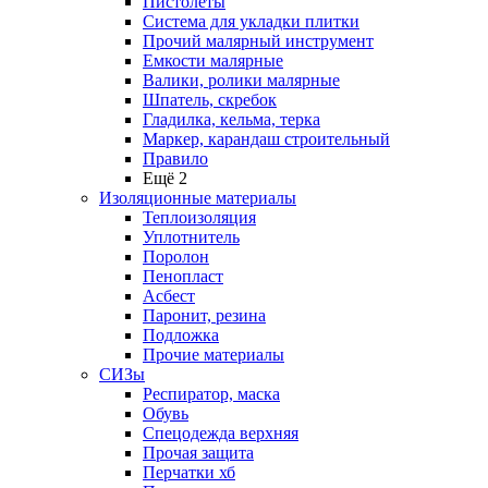
Пистолеты
Система для укладки плитки
Прочий малярный инструмент
Емкости малярные
Валики, ролики малярные
Шпатель, скребок
Гладилка, кельма, терка
Маркер, карандаш строительный
Правило
Ещё 2
Изоляционные материалы
Теплоизоляция
Уплотнитель
Поролон
Пенопласт
Асбест
Паронит, резина
Подложка
Прочие материалы
СИЗы
Респиратор, маска
Обувь
Спецодежда верхняя
Прочая защита
Перчатки хб