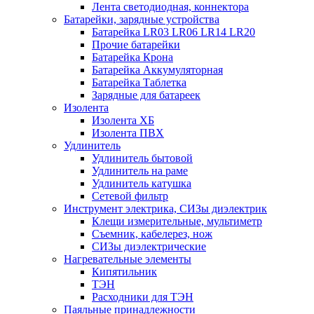
Лента светодиодная, коннектора
Батарейки, зарядные устройства
Батарейка LR03 LR06 LR14 LR20
Прочие батарейки
Батарейка Крона
Батарейка Аккумуляторная
Батарейка Таблетка
Зарядные для батареек
Изолента
Изолента ХБ
Изолента ПВХ
Удлинитель
Удлинитель бытовой
Удлинитель на раме
Удлинитель катушка
Сетевой фильтр
Инструмент электрика, СИЗы диэлектрик
Клещи измерительные, мультиметр
Съемник, кабелерез, нож
СИЗы диэлектрические
Нагревательные элементы
Кипятильник
ТЭН
Расходники для ТЭН
Паяльные принадлежности