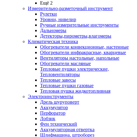
Ещё 2
Измерительно-разметочный инструмент
Рулетки
Уровни, нивелир
Ручные измерительные инструменты
Дальномеры
Детекторы,пирометры,влагомеры
Климатическая техника
Обогреватели конвекционные, настенные
Обогреватели инфракрасные, кварцевые
Вентиляторы настольные, напольные
Обогреватели масляные
Тепловые пушки электрические,
Тепловентиляторы
Тепловые завесы
Тепловые пушки газовые
Тепловая пушка жидкотопливная
Электроинструменты
Дрель шуруповерт
Аккумулятор
Перфоратор
Лобзик
Фен технический
Аккумуляторная отвертка
Шлифмашина, штроборез