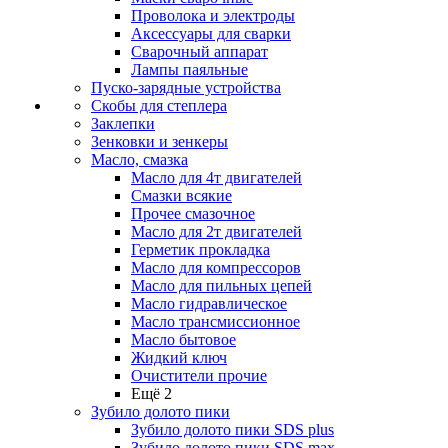
Проволока и электроды
Аксессуары для сварки
Сварочный аппарат
Лампы паяльные
Пуско-зарядные устройства
Скобы для степлера
Заклепки
Зенковки и зенкеры
Масло, смазка
Масло для 4т двигателей
Смазки всякие
Прочее смазочное
Масло для 2т двигателей
Герметик прокладка
Масло для компрессоров
Масло для пильных цепей
Масло гидравлическое
Масло трансмиссионное
Масло бытовое
Жидкий ключ
Очистители прочие
Ещё 2
Зубило долото пики
Зубило долото пики SDS plus
Зубило долото пики SDS max