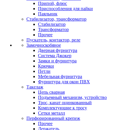
Припой, флюс
Приспособления для пайки
Паяльник
Стабилизатор, трансформатор
Стабилизатор
Трансформатор
Прочее
Пускатель, контактор, реле
Замочноскобяное
Дверная фурнитура
Система Джокер
Замки и фурнитура
Крючки
Петли
Мебельная фурнитура
Фурнитура для окон ПВХ
Такелаж
Цепь сварная
Подъемный механизм, устройство
Трос, канат оцинкованный
Комплектующие к тросу
Сетки металл
Перфорированный крепеж
Прочее
Держатель