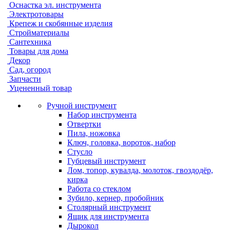
Оснастка эл. инструмента
Электротовары
Крепеж и скобянные изделия
Стройматериалы
Сантехника
Товары для дома
Декор
Сад, огород
Запчасти
Уцененный товар
Ручной инструмент
Набор инструмента
Отвертки
Пила, ножовка
Ключ, головка, вороток, набор
Стусло
Губцевый инструмент
Лом, топор, кувалда, молоток, гвоздодёр,
кирка
Работа со стеклом
Зубило, кернер, пробойник
Столярный инструмент
Ящик для инструмента
Дырокол