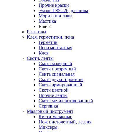
Прочие краски
Эмаль ПФ-226, для пола
Морилки и лаки
Мастика
Ещё 2
Реактивы
Клея, герметитки, пена
Герметик
Пена монтажная
Клея
Скотч, ленты
Скотч малярный
Скотч прозрачный
Лента сигнальная
Скотч двухсторонний
Скотч армированный
Скотч цветной
Прочие ленты
Скотч металлизированный
Серпянка
Малярный инструмент
Кисти малярные
Нож пистолетный, лезвия
Миксеры