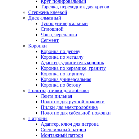
Круг полировальный
Тарелка, переходник для кругов
Стержень клеевой
Диск алмазный
Турбо универсальный
Сплошной
Чаша, черепашка
Сегмент
Коронки
Коронка по дереву
Коронка по металлу
Адаптер, удлинитель коронок
Коронка по керамике, граниту
Коронка по кирпичу
Коронка универсальная
Коронка по бетону
Полотна, пилки для лобзика
Лента пильная
Полотно для ручной ножовки
Пилки для электролобзика
Полотно для сабельной ножовки
Патроны
Адаптер, ключ для патрона
Сверлильный патрон
Монтажный патрон