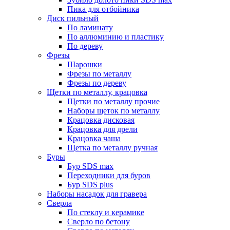
Пика для отбойника
Диск пильный
По ламинату
По аллюминию и пластику
По дереву
Фрезы
Шарошки
Фрезы по металлу
Фрезы по дереву
Щетки по металлу, крацовка
Щетки по металлу прочие
Наборы щеток по металлу
Крацовка дисковая
Крацовка для дрели
Крацовка чаша
Щетка по металлу ручная
Буры
Бур SDS max
Переходники для буров
Бур SDS plus
Наборы насадок для гравера
Сверла
По стеклу и керамике
Сверло по бетону