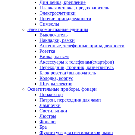
Дин-рейка, крепление
Плавкая вставка, предохранитель
Электросчетчики
Прочие принадлежности
Символы
Электромонтажные единицы
Выключатель
Накладки, рамки
Антенные, телефонные принадлежности
Розетка
Вилка, разъем
Аксессуары к телефонам(смартфон)
Переходник, тройник, разветвитель
Блок розетка+выключатель
Колодка, корпус
Шнуры электро
Осветительные приборы, фонари
Прожектор
Патрон, переходник для ламп
Лампочки
Светильники
Люстры
Фонари
Бра
Фурнитура для светильников, ламп