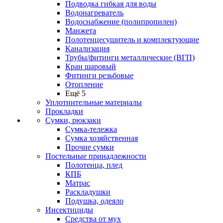
Подводка гибкая для воды
Водонагреватель
Водоснабжение (полипропилен)
Манжета
Полотенцесушитель и комплектующие
Канализация
Трубы/фитинги металлические (ВГП)
Кран шаровый
Фитинги резьбовые
Отопление
Ещё 5
Уплотнительные материалы
Прокладки
Сумки, рюкзаки
Сумка-тележка
Сумка хозяйственная
Прочие сумки
Постельные принадлежности
Полотенца, плед
КПБ
Матрас
Раскладушки
Подушка, одеяло
Инсектициды
Средства от мух