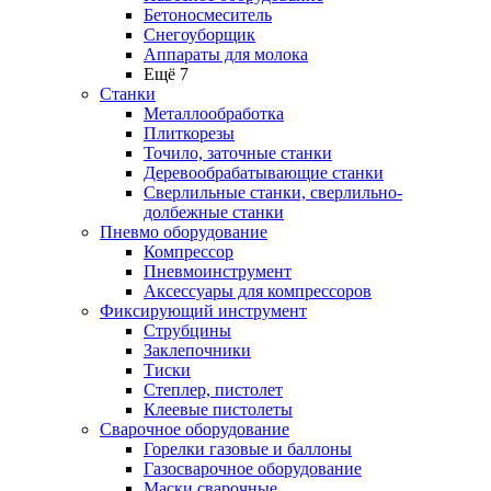
Бетоносмеситель
Снегоуборщик
Аппараты для молока
Ещё 7
Станки
Металлообработка
Плиткорезы
Точило, заточные станки
Деревообрабатывающие станки
Сверлильные станки, сверлильно-
долбежные станки
Пневмо оборудование
Компрессор
Пневмоинструмент
Аксессуары для компрессоров
Фиксирующий инструмент
Струбцины
Заклепочники
Тиски
Степлер, пистолет
Клеевые пистолеты
Сварочное оборудование
Горелки газовые и баллоны
Газосварочное оборудование
Маски сварочные