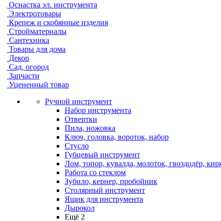
Оснастка эл. инструмента
Электротовары
Крепеж и скобянные изделия
Стройматериалы
Сантехника
Товары для дома
Декор
Сад, огород
Запчасти
Уцененный товар
Ручной инструмент
Набор инструмента
Отвертки
Пила, ножовка
Ключ, головка, вороток, набор
Стусло
Губцевый инструмент
Лом, топор, кувалда, молоток, гвоздодёр, кир
Работа со стеклом
Зубило, кернер, пробойник
Столярный инструмент
Ящик для инструмента
Дырокол
Ещё 2