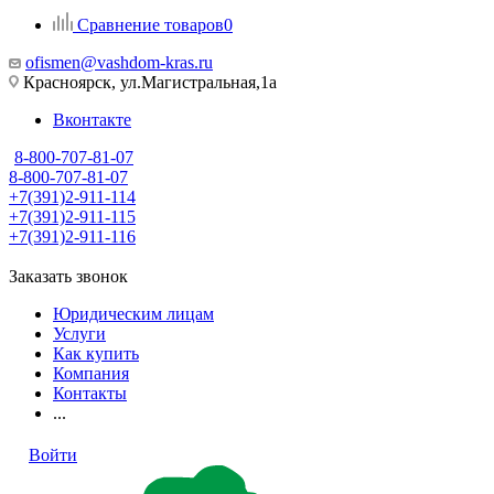
Сравнение товаров
0
ofismen@vashdom-kras.ru
Красноярск, ул.Магистральная,1а
Вконтакте
8-800-707-81-07
8-800-707-81-07
+7(391)2-911-114
+7(391)2-911-115
+7(391)2-911-116
Заказать звонок
Юридическим лицам
Услуги
Как купить
Компания
Контакты
...
Войти