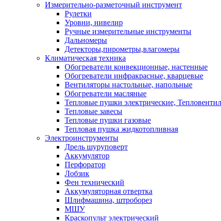
Измерительно-разметочный инструмент
Рулетки
Уровни, нивелир
Ручные измерительные инструменты
Дальномеры
Детекторы,пирометры,влагомеры
Климатическая техника
Обогреватели конвекционные, настенные
Обогреватели инфракрасные, кварцевые
Вентиляторы настольные, напольные
Обогреватели масляные
Тепловые пушки электрические, Тепловенти
Тепловые завесы
Тепловые пушки газовые
Тепловая пушка жидкотопливная
Электроинструменты
Дрель шуруповерт
Аккумулятор
Перфоратор
Лобзик
Фен технический
Аккумуляторная отвертка
Шлифмашина, штроборез
МШУ
Краскопульт электрический