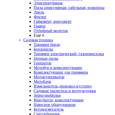
Электрорубанок
Пила циркулярная, сабельная, ножницы
Дрель
Фрезер
Гайковерт, винтоверт
Гравер
Отбойный молоток
Ещё 6
Садовая техника
Триммер бензо
Бензопилы
Триммер электрический, газонокосилка
Цепные пилы
Генератор
Мотобур и комплектующие
Комплектующие для триммера
Мотокультиватор
Мотоблок
Измельчитель,дровокол,кусторез
Садовые пылесосы и воздуходувки
Зернодробилки
Инкубатор, комплектующие
Навесное оборудование
Бетоносмеситель
Снегоуборщик