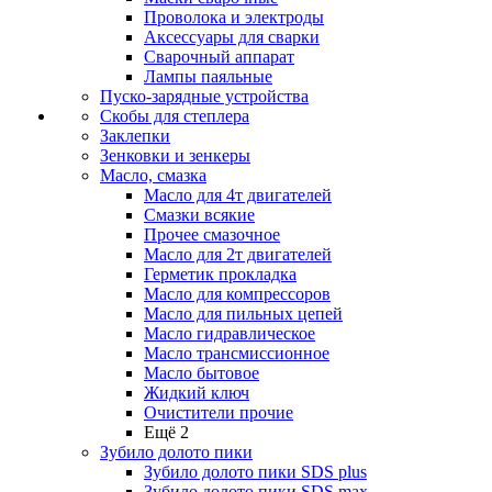
Проволока и электроды
Аксессуары для сварки
Сварочный аппарат
Лампы паяльные
Пуско-зарядные устройства
Скобы для степлера
Заклепки
Зенковки и зенкеры
Масло, смазка
Масло для 4т двигателей
Смазки всякие
Прочее смазочное
Масло для 2т двигателей
Герметик прокладка
Масло для компрессоров
Масло для пильных цепей
Масло гидравлическое
Масло трансмиссионное
Масло бытовое
Жидкий ключ
Очистители прочие
Ещё 2
Зубило долото пики
Зубило долото пики SDS plus
Зубило долото пики SDS max