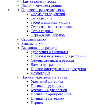
Плитка керамическая
Двери и комплектующие
Садовое ограждение, сетки
Форма для брусчатки
Сетка рабица
Забор и комплектующие
Сетка от птиц, затеняющая
Сетка садовая
Ограждение, бордюр
Садовый декор
Банные штучки
Выращивание рассада
Удобрения и химикаты
Горшки и подставки для растений
Семена саженцы и рассада
Лампы для расстений
Прочие инструменты садоводства
Почвогрунт
Пленка, укрывной материал
Укрывной материал
Пленка пэ рулонами
Крепления для пленок
Пленка пэ армированная
Пленка пэ метражом
Парник