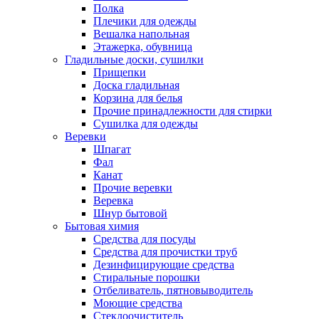
Полка
Плечики для одежды
Вешалка напольная
Этажерка, обувница
Гладильные доски, сушилки
Прищепки
Доска гладильная
Корзина для белья
Прочие принадлежности для стирки
Сушилка для одежды
Веревки
Шпагат
Фал
Канат
Прочие веревки
Веревка
Шнур бытовой
Бытовая химия
Средства для посуды
Средства для прочистки труб
Дезинфицирующие средства
Стиральные порошки
Отбеливатель, пятновыводитель
Моющие средства
Стеклоочиститель