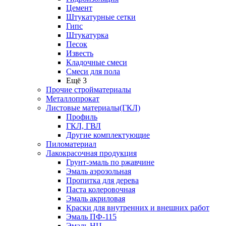
Цемент
Штукатурные сетки
Гипс
Штукатурка
Песок
Известь
Кладочные смеси
Смеси для пола
Ещё 3
Прочие стройматериалы
Металлопрокат
Листовые материалы(ГКЛ)
Профиль
ГКЛ, ГВЛ
Другие комплектующие
Пиломатериал
Лакокрасочная продукция
Грунт-эмаль по ржавчине
Эмаль аэрозольная
Пропитка для дерева
Паста колеровочная
Эмаль акриловая
Краски для внутренних и внешних работ
Эмаль ПФ-115
Эмаль НЦ