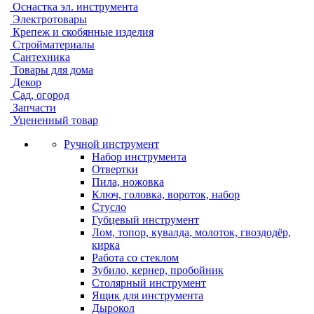
Оснастка эл. инструмента
Электротовары
Крепеж и скобянные изделия
Стройматериалы
Сантехника
Товары для дома
Декор
Сад, огород
Запчасти
Уцененный товар
Ручной инструмент
Набор инструмента
Отвертки
Пила, ножовка
Ключ, головка, вороток, набор
Стусло
Губцевый инструмент
Лом, топор, кувалда, молоток, гвоздодёр,
кирка
Работа со стеклом
Зубило, кернер, пробойник
Столярный инструмент
Ящик для инструмента
Дырокол