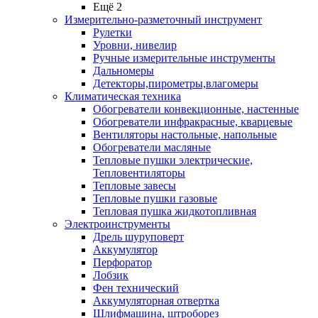
Ещё 2
Измерительно-разметочный инструмент
Рулетки
Уровни, нивелир
Ручные измерительные инструменты
Дальномеры
Детекторы,пирометры,влагомеры
Климатическая техника
Обогреватели конвекционные, настенные
Обогреватели инфракрасные, кварцевые
Вентиляторы настольные, напольные
Обогреватели масляные
Тепловые пушки электрические,
Тепловентиляторы
Тепловые завесы
Тепловые пушки газовые
Тепловая пушка жидкотопливная
Электроинструменты
Дрель шуруповерт
Аккумулятор
Перфоратор
Лобзик
Фен технический
Аккумуляторная отвертка
Шлифмашина, штроборез