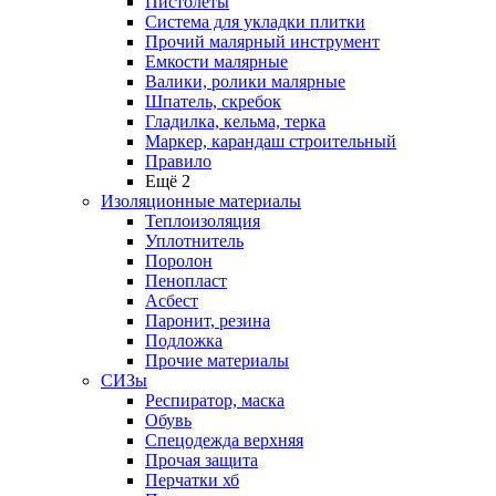
Пистолеты
Система для укладки плитки
Прочий малярный инструмент
Емкости малярные
Валики, ролики малярные
Шпатель, скребок
Гладилка, кельма, терка
Маркер, карандаш строительный
Правило
Ещё 2
Изоляционные материалы
Теплоизоляция
Уплотнитель
Поролон
Пенопласт
Асбест
Паронит, резина
Подложка
Прочие материалы
СИЗы
Респиратор, маска
Обувь
Спецодежда верхняя
Прочая защита
Перчатки хб