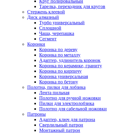
Круг полировальный
Тарелка, переходник для кругов
Стержень клеевой
Диск алмазный
Турбо универсальный
Сплошной
Чаша, черепашка
Сегмент
Коронки
Коронка по дереву
Коронка по металлу
Адаптер, удлинитель коронок
Коронка по керамике, граниту
Коронка по кирпичу
Коронка универсальная
Коронка по бетону
Полотна, пилки для лобзика
Лента пильная
Полотно для ручной ножовки
Пилки для электролобзика
Полотно для сабельной ножовки
Патроны
Адаптер, ключ для патрона
Сверлильный патрон
Монтажный патрон