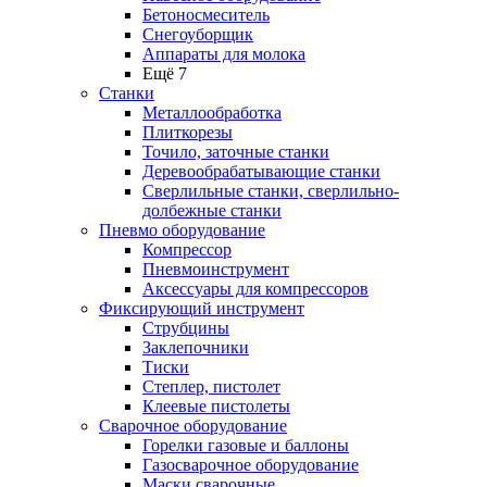
Бетоносмеситель
Снегоуборщик
Аппараты для молока
Ещё 7
Станки
Металлообработка
Плиткорезы
Точило, заточные станки
Деревообрабатывающие станки
Сверлильные станки, сверлильно-
долбежные станки
Пневмо оборудование
Компрессор
Пневмоинструмент
Аксессуары для компрессоров
Фиксирующий инструмент
Струбцины
Заклепочники
Тиски
Степлер, пистолет
Клеевые пистолеты
Сварочное оборудование
Горелки газовые и баллоны
Газосварочное оборудование
Маски сварочные