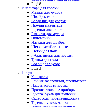
Ещё 8
Инвентарь для уборки
Мешки для мусора
Швабры, метла
Салфетки для уборки
Прочий инвентарь
Черенки для щеток
Емкости для мусора
Окномойки
Насадки для швабры
Щетки хозяйственные
Щетки для пола
Губки, щетки для посуды
Тряпка для пола
Совок для мусора
Ещё 3
Посуда
Кастрюли
Чайник заварочный, френч-пресс
Пластмассовая посуда
Прочие столовые приборы
Бумага, рукав для выпечки
Сковорода, противень,форма
Тарелка, миска, чашка
Ножи, ножницы кухонные