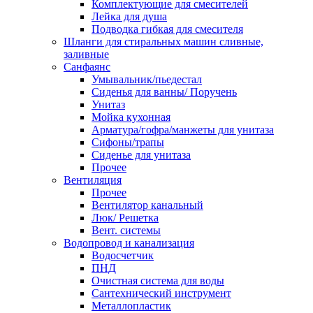
Комплектующие для смесителей
Лейка для душа
Подводка гибкая для смесителя
Шланги для стиральных машин сливные,
заливные
Санфаянс
Умывальник/пьедестал
Сиденья для ванны/ Поручень
Унитаз
Мойка кухонная
Арматура/гофра/манжеты для унитаза
Сифоны/трапы
Сиденье для унитаза
Прочее
Вентиляция
Прочее
Вентилятор канальный
Люк/ Решетка
Вент. системы
Водопровод и канализация
Водосчетчик
ПНД
Очистная система для воды
Сантехнический инструмент
Металлопластик