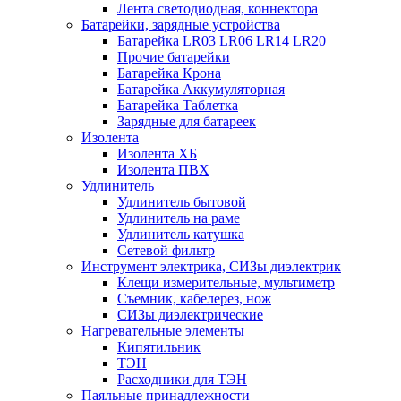
Лента светодиодная, коннектора
Батарейки, зарядные устройства
Батарейка LR03 LR06 LR14 LR20
Прочие батарейки
Батарейка Крона
Батарейка Аккумуляторная
Батарейка Таблетка
Зарядные для батареек
Изолента
Изолента ХБ
Изолента ПВХ
Удлинитель
Удлинитель бытовой
Удлинитель на раме
Удлинитель катушка
Сетевой фильтр
Инструмент электрика, СИЗы диэлектрик
Клещи измерительные, мультиметр
Съемник, кабелерез, нож
СИЗы диэлектрические
Нагревательные элементы
Кипятильник
ТЭН
Расходники для ТЭН
Паяльные принадлежности