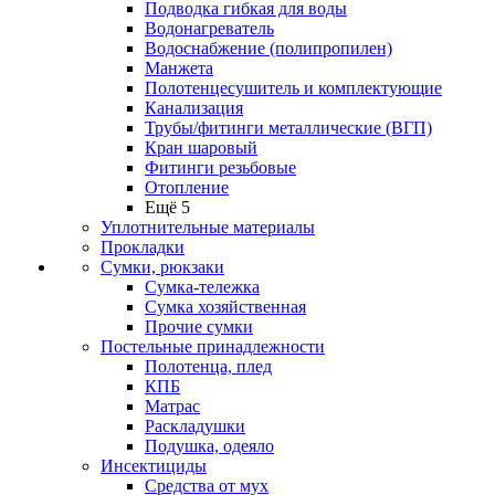
Подводка гибкая для воды
Водонагреватель
Водоснабжение (полипропилен)
Манжета
Полотенцесушитель и комплектующие
Канализация
Трубы/фитинги металлические (ВГП)
Кран шаровый
Фитинги резьбовые
Отопление
Ещё 5
Уплотнительные материалы
Прокладки
Сумки, рюкзаки
Сумка-тележка
Сумка хозяйственная
Прочие сумки
Постельные принадлежности
Полотенца, плед
КПБ
Матрас
Раскладушки
Подушка, одеяло
Инсектициды
Средства от мух