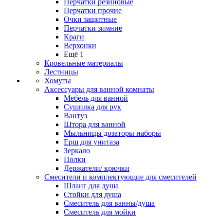
Перчатки резиновые
Перчатки прочие
Очки защитные
Перчатки зимние
Краги
Верхонки
Ещё 1
Кровельные материалы
Лестницы
Хомуты
Аксессуары для ванной комнаты
Мебель для ванной
Сушилка для рук
Вантуз
Штора для ванной
Мыльницы дозаторы наборы
Ерш для унитаза
Зеркало
Полки
Держатели/ крючки
Смесители и комплектующие для смесителей
Шланг для душа
Стойки для душа
Смеситель для ванны/душа
Смеситель для мойки