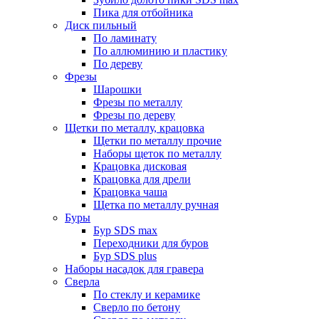
Пика для отбойника
Диск пильный
По ламинату
По аллюминию и пластику
По дереву
Фрезы
Шарошки
Фрезы по металлу
Фрезы по дереву
Щетки по металлу, крацовка
Щетки по металлу прочие
Наборы щеток по металлу
Крацовка дисковая
Крацовка для дрели
Крацовка чаша
Щетка по металлу ручная
Буры
Бур SDS max
Переходники для буров
Бур SDS plus
Наборы насадок для гравера
Сверла
По стеклу и керамике
Сверло по бетону