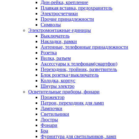
Дин-рейка, крепление
Плавкая вставка, предохранитель
Электросчетчики
Прочие принадлежности
Символы
Электромонтажные единицы
Выключатель
Накладки, рамки
Антенные, телефонные принадлежности
Розетка
Вилка, разъем
Аксессуары к телефонам(смартфон)
Переходник, тройник, разветвитель
Блок розетка+выключатель
Колодка, корпус
Шнуры электро
Осветительные приборы, фонари
Прожектор
Патрон, переходник для ламп
Лампочки
Светильники
Люстры
Фонари
Бра
Фурнитура для светильников, ламп