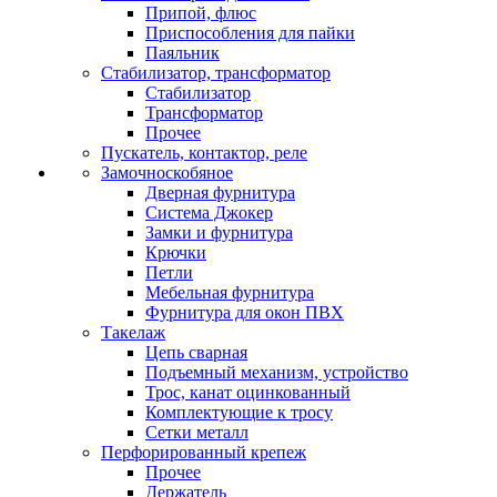
Припой, флюс
Приспособления для пайки
Паяльник
Стабилизатор, трансформатор
Стабилизатор
Трансформатор
Прочее
Пускатель, контактор, реле
Замочноскобяное
Дверная фурнитура
Система Джокер
Замки и фурнитура
Крючки
Петли
Мебельная фурнитура
Фурнитура для окон ПВХ
Такелаж
Цепь сварная
Подъемный механизм, устройство
Трос, канат оцинкованный
Комплектующие к тросу
Сетки металл
Перфорированный крепеж
Прочее
Держатель