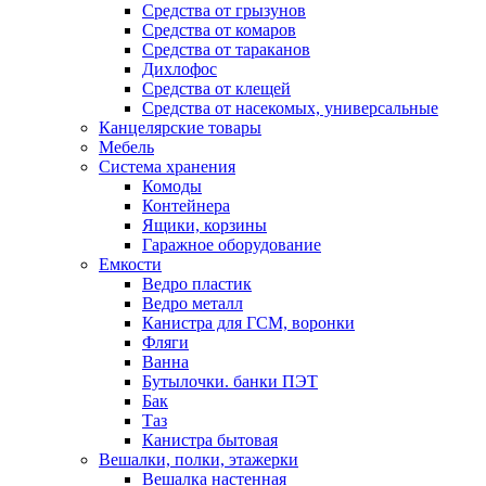
Средства от грызунов
Средства от комаров
Средства от тараканов
Дихлофос
Средства от клещей
Средства от насекомых, универсальные
Канцелярские товары
Мебель
Система хранения
Комоды
Контейнера
Ящики, корзины
Гаражное оборудование
Емкости
Ведро пластик
Ведро металл
Канистра для ГСМ, воронки
Фляги
Ванна
Бутылочки. банки ПЭТ
Бак
Таз
Канистра бытовая
Вешалки, полки, этажерки
Вешалка настенная