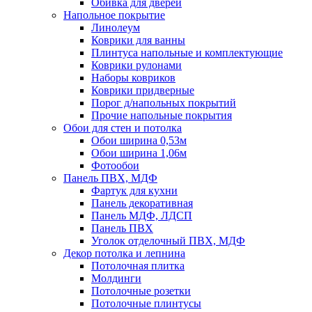
Обивка для дверей
Напольное покрытие
Линолеум
Коврики для ванны
Плинтуса напольные и комплектующие
Коврики рулонами
Наборы ковриков
Коврики придверные
Порог д/напольных покрытий
Прочие напольные покрытия
Обои для стен и потолка
Обои ширина 0,53м
Обои ширина 1,06м
Фотообои
Панель ПВХ, МДФ
Фартук для кухни
Панель декоративная
Панель МДФ, ЛДСП
Панель ПВХ
Уголок отделочный ПВХ, МДФ
Декор потолка и лепнина
Потолочная плитка
Молдинги
Потолочные розетки
Потолочные плинтусы