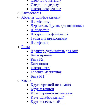
Сверло по металлу
Сверло по дереву
Наборы сверел все
Автотовары
Абразив шлифовальный
Шлифлента
Держатель брусок для шлифовки
Шлифсетка
Шкурка шлифовальная
Губка для шлифования
Шлифлист
Биты
Адаптер, удлинитель для бит
Биты прочие
Бита PZ
Бита шлиц
Наборы бит
Головка магнитная
Бита PH
Круги
Круг отрезной по камню
Круг заточной
Круг отрезной по металлу
Круг шлифовальный
Круг лепестковый