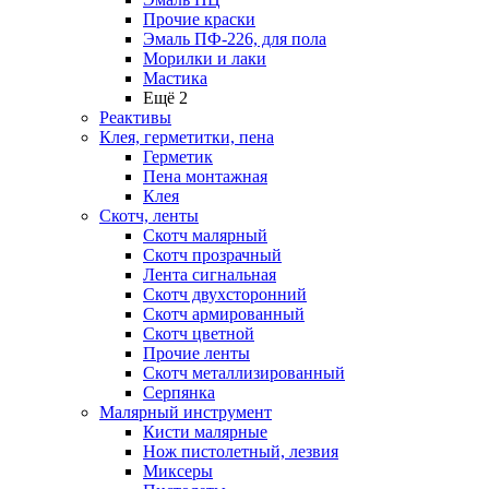
Прочие краски
Эмаль ПФ-226, для пола
Морилки и лаки
Мастика
Ещё 2
Реактивы
Клея, герметитки, пена
Герметик
Пена монтажная
Клея
Скотч, ленты
Скотч малярный
Скотч прозрачный
Лента сигнальная
Скотч двухсторонний
Скотч армированный
Скотч цветной
Прочие ленты
Скотч металлизированный
Серпянка
Малярный инструмент
Кисти малярные
Нож пистолетный, лезвия
Миксеры