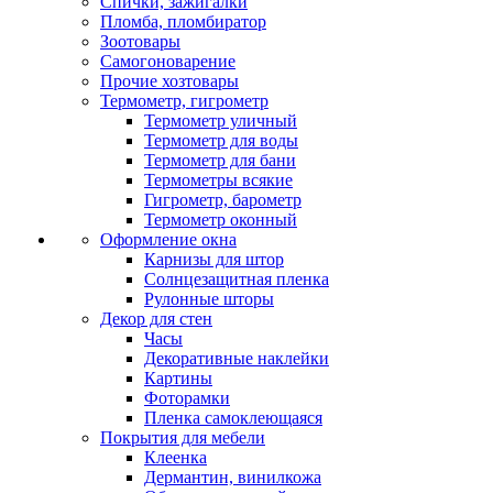
Спички, зажигалки
Пломба, пломбиратор
Зоотовары
Самогоноварение
Прочие хозтовары
Термометр, гигрометр
Термометр уличный
Термометр для воды
Термометр для бани
Термометры всякие
Гигрометр, барометр
Термометр оконный
Оформление окна
Карнизы для штор
Солнцезащитная пленка
Рулонные шторы
Декор для стен
Часы
Декоративные наклейки
Картины
Фоторамки
Пленка самоклеющаяся
Покрытия для мебели
Клеенка
Дермантин, винилкожа