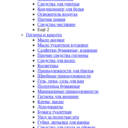
Средства для унитаза
Кондиционер для белья
Освежитель воздуха
Прочая химия
Средства чистящие
Ещё 2
Гигиена и красота
Мыло жидкое
Мыло туалетное кусковое
Салфетки бумажные, влажные
Прочие средства гигиены
Средства для волос
Косметика
Принадлежности для бритья
Швейные принадлежности
Гель, пена, соль для ван
Полотенца бумажные
Маникюрные принадлежности
Гигиена для женщин
Крема, маски
Дезодоранты
Бумага туалетная
Уход за полостью рта
Губки, мочалки для ванны
Средства для ухода за обувью