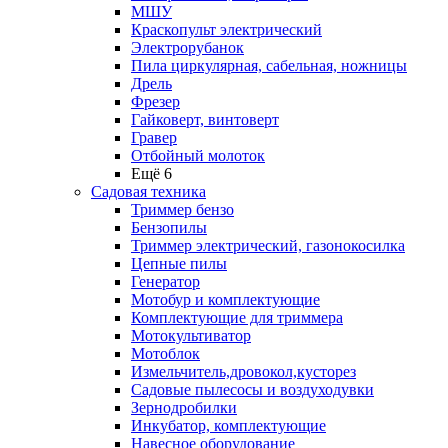
МШУ
Краскопульт электрический
Электрорубанок
Пила циркулярная, сабельная, ножницы
Дрель
Фрезер
Гайковерт, винтоверт
Гравер
Отбойный молоток
Ещё 6
Садовая техника
Триммер бензо
Бензопилы
Триммер электрический, газонокосилка
Цепные пилы
Генератор
Мотобур и комплектующие
Комплектующие для триммера
Мотокультиватор
Мотоблок
Измельчитель,дровокол,кусторез
Садовые пылесосы и воздуходувки
Зернодробилки
Инкубатор, комплектующие
Навесное оборудование