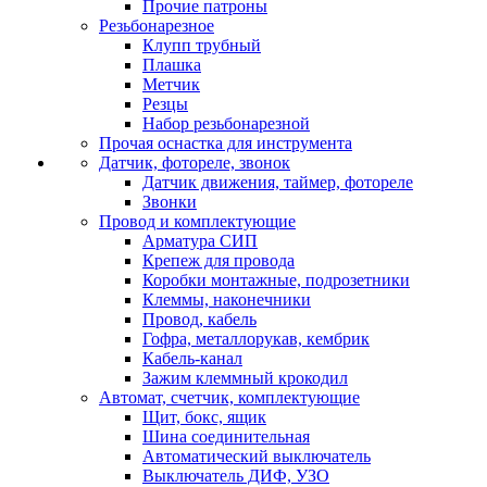
Прочие патроны
Резьбонарезное
Клупп трубный
Плашка
Метчик
Резцы
Набор резьбонарезной
Прочая оснастка для инструмента
Датчик, фотореле, звонок
Датчик движения, таймер, фотореле
Звонки
Провод и комплектующие
Арматура СИП
Крепеж для провода
Коробки монтажные, подрозетники
Клеммы, наконечники
Провод, кабель
Гофра, металлорукав, кембрик
Кабель-канал
Зажим клеммный крокодил
Автомат, счетчик, комплектующие
Щит, бокс, ящик
Шина соединительная
Автоматический выключатель
Выключатель ДИФ, УЗО