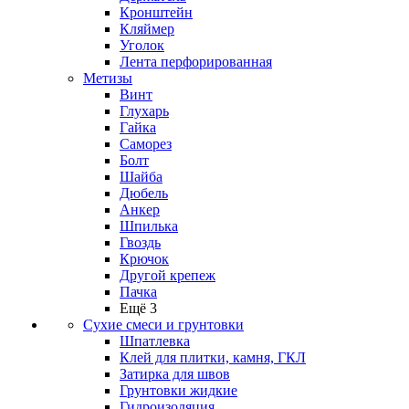
Кронштейн
Кляймер
Уголок
Лента перфорированная
Метизы
Винт
Глухарь
Гайка
Саморез
Болт
Шайба
Дюбель
Анкер
Шпилька
Гвоздь
Крючок
Другой крепеж
Пачка
Ещё 3
Сухие смеси и грунтовки
Шпатлевка
Клей для плитки, камня, ГКЛ
Затирка для швов
Грунтовки жидкие
Гидроизоляция