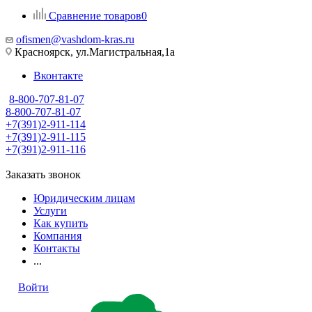
Сравнение товаров
0
ofismen@vashdom-kras.ru
Красноярск, ул.Магистральная,1а
Вконтакте
8-800-707-81-07
8-800-707-81-07
+7(391)2-911-114
+7(391)2-911-115
+7(391)2-911-116
Заказать звонок
Юридическим лицам
Услуги
Как купить
Компания
Контакты
...
Войти