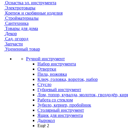
Оснастка эл. инструмента
Электротовары
Крепеж и скобянные изделия
Стройматериалы
Сантехника
Товары для дома
Декор
Сад, огород
Запчасти
Уцененный товар
Ручной инструмент
Набор инструмента
Отвертки
Пила, ножовка
Ключ, головка, вороток, набор
Стусло
Губцевый инструмент
Лом, топор, кувалда, молоток, гвоздодёр, кир
Работа со стеклом
Зубило, кернер, пробойник
Столярный инструмент
Ящик для инструмента
Дырокол
Ещё 2