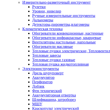
Измерительно-разметочный инструмент
Рулетки
Уровни, нивелир
Ручные измерительные инструменты
Дальномеры
Детекторы,пирометры,влагомеры
Климатическая техника
Обогреватели конвекционные, настенные
Обогреватели инфракрасные, кварцевые
Вентиляторы настольные, напольные
Обогреватели масляные
Тепловые пушки электрические, Тепловенти
Тепловые завесы
Тепловые пушки газовые
Тепловая пушка жидкотопливная
Электроинструменты
Дрель шуруповерт
Аккумулятор
Перфоратор
Лобзик
Фен технический
Аккумуляторная отвертка
Шлифмашина, штроборез
МШУ
Краскопульт электрический