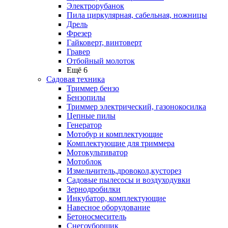
Электрорубанок
Пила циркулярная, сабельная, ножницы
Дрель
Фрезер
Гайковерт, винтоверт
Гравер
Отбойный молоток
Ещё 6
Садовая техника
Триммер бензо
Бензопилы
Триммер электрический, газонокосилка
Цепные пилы
Генератор
Мотобур и комплектующие
Комплектующие для триммера
Мотокультиватор
Мотоблок
Измельчитель,дровокол,кусторез
Садовые пылесосы и воздуходувки
Зернодробилки
Инкубатор, комплектующие
Навесное оборудование
Бетоносмеситель
Снегоуборщик