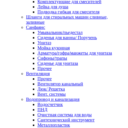
Комплектующие для смесителей
Лейка для душа
Подводка гибкая для смесителя
Шланги для стиральных машин сливные,
заливные
Санфаянс
Умывальник/пьедестал
Сиденья для ванны/ Поручень
Унитаз
Мойка кухонная
Арматура/гофра/манжеты для унитаза
Сифоны/трапы
Сиденье для унитаза
Прочее
Вентиляция
Прочее
Вентилятор канальный
Люк/ Решетка
Вент. системы
Водопровод и канализация
Водосчетчик
ПНД
Очистная система для воды
Сантехнический инструмент
Металлопластик