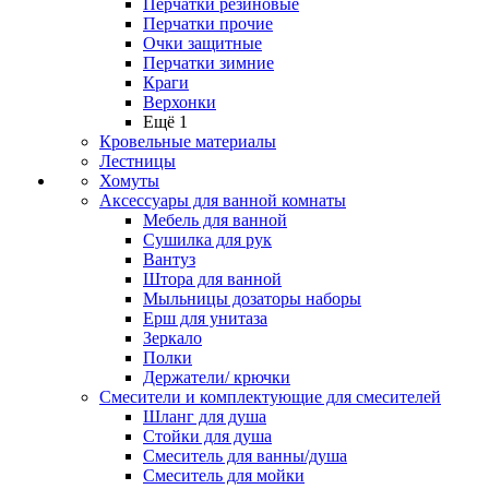
Перчатки резиновые
Перчатки прочие
Очки защитные
Перчатки зимние
Краги
Верхонки
Ещё 1
Кровельные материалы
Лестницы
Хомуты
Аксессуары для ванной комнаты
Мебель для ванной
Сушилка для рук
Вантуз
Штора для ванной
Мыльницы дозаторы наборы
Ерш для унитаза
Зеркало
Полки
Держатели/ крючки
Смесители и комплектующие для смесителей
Шланг для душа
Стойки для душа
Смеситель для ванны/душа
Смеситель для мойки