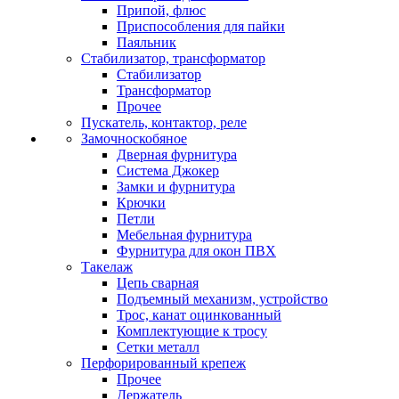
Припой, флюс
Приспособления для пайки
Паяльник
Стабилизатор, трансформатор
Стабилизатор
Трансформатор
Прочее
Пускатель, контактор, реле
Замочноскобяное
Дверная фурнитура
Система Джокер
Замки и фурнитура
Крючки
Петли
Мебельная фурнитура
Фурнитура для окон ПВХ
Такелаж
Цепь сварная
Подъемный механизм, устройство
Трос, канат оцинкованный
Комплектующие к тросу
Сетки металл
Перфорированный крепеж
Прочее
Держатель