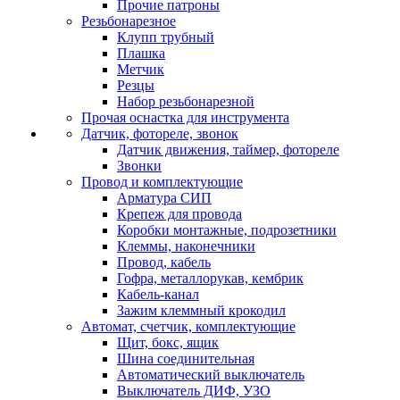
Прочие патроны
Резьбонарезное
Клупп трубный
Плашка
Метчик
Резцы
Набор резьбонарезной
Прочая оснастка для инструмента
Датчик, фотореле, звонок
Датчик движения, таймер, фотореле
Звонки
Провод и комплектующие
Арматура СИП
Крепеж для провода
Коробки монтажные, подрозетники
Клеммы, наконечники
Провод, кабель
Гофра, металлорукав, кембрик
Кабель-канал
Зажим клеммный крокодил
Автомат, счетчик, комплектующие
Щит, бокс, ящик
Шина соединительная
Автоматический выключатель
Выключатель ДИФ, УЗО