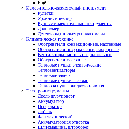
Ещё 2
Измерительно-разметочный инструмент
Рулетки
Уровни, нивелир
Ручные измерительные инструменты
Дальномеры
Детекторы,пирометры,влагомеры
Климатическая техника
Обогреватели конвекционные, настенные
Обогреватели инфракрасные, кварцевые
Вентиляторы настольные, напольные
Обогреватели масляные
Тепловые пушки электрические,
Тепловентиляторы
Тепловые завесы
Тепловые пушки газовые
Тепловая пушка жидкотопливная
Электроинструменты
Дрель шуруповерт
Аккумулятор
Перфоратор
Лобзик
Фен технический
Аккумуляторная отвертка
Шлифмашина, штроборез