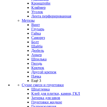
Кронштейн
Кляймер
Уголок
Лента перфорированная
Метизы
Винт
Глухарь
Гайка
Саморез
Болт
Шайба
Дюбель
Анкер
Шпилька
Гвоздь
Крючок
Другой крепеж
Пачка
Ещё 3
Сухие смеси и грунтовки
Шпатлевка
Клей для плитки, камня, ГКЛ
Затирка для швов
Грунтовки жидкие
Гидроизоляция