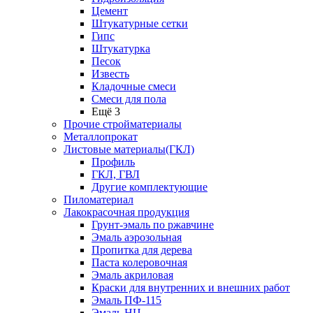
Цемент
Штукатурные сетки
Гипс
Штукатурка
Песок
Известь
Кладочные смеси
Смеси для пола
Ещё 3
Прочие стройматериалы
Металлопрокат
Листовые материалы(ГКЛ)
Профиль
ГКЛ, ГВЛ
Другие комплектующие
Пиломатериал
Лакокрасочная продукция
Грунт-эмаль по ржавчине
Эмаль аэрозольная
Пропитка для дерева
Паста колеровочная
Эмаль акриловая
Краски для внутренних и внешних работ
Эмаль ПФ-115
Эмаль НЦ