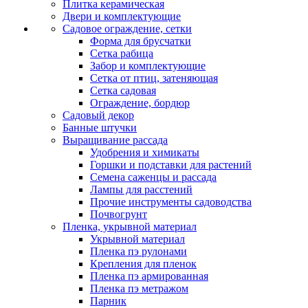
Плитка керамическая
Двери и комплектующие
Садовое ограждение, сетки
Форма для брусчатки
Сетка рабица
Забор и комплектующие
Сетка от птиц, затеняющая
Сетка садовая
Ограждение, бордюр
Садовый декор
Банные штучки
Выращивание рассада
Удобрения и химикаты
Горшки и подставки для растений
Семена саженцы и рассада
Лампы для расстений
Прочие инструменты садоводства
Почвогрунт
Пленка, укрывной материал
Укрывной материал
Пленка пэ рулонами
Крепления для пленок
Пленка пэ армированная
Пленка пэ метражом
Парник