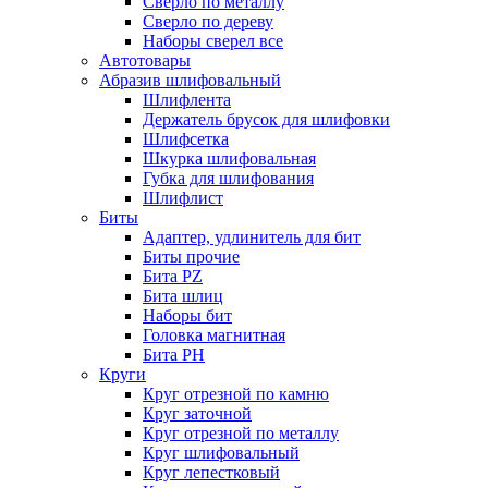
Сверло по металлу
Сверло по дереву
Наборы сверел все
Автотовары
Абразив шлифовальный
Шлифлента
Держатель брусок для шлифовки
Шлифсетка
Шкурка шлифовальная
Губка для шлифования
Шлифлист
Биты
Адаптер, удлинитель для бит
Биты прочие
Бита PZ
Бита шлиц
Наборы бит
Головка магнитная
Бита PH
Круги
Круг отрезной по камню
Круг заточной
Круг отрезной по металлу
Круг шлифовальный
Круг лепестковый