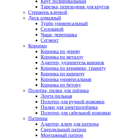
Круг полировальный
Тарелка, переходник для кругов
Стержень клеевой
Диск алмазный
Турбо универсальный
Сплошной
Чаша, черепашка
Сегмент
Коронки
Коронка по дереву
Коронка по металлу
Адаптер, удлинитель коронок
Коронка по керамике, граниту
Коронка по кирпичу
Коронка универсальная
Коронка по бетону
Полотна, пилки для лобзика
Лента пильная
Полотно для ручной ножовки
Пилки для электролобзика
Полотно для сабельной ножовки
Патроны
Адаптер, ключ для патрона
Сверлильный патрон
Монтажный патрон