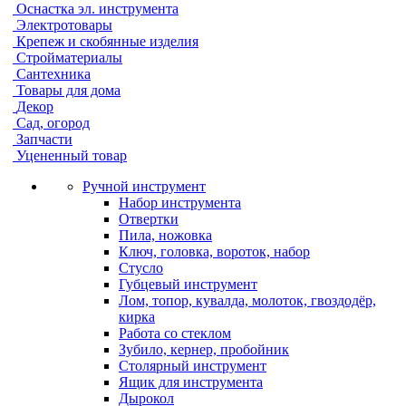
Оснастка эл. инструмента
Электротовары
Крепеж и скобянные изделия
Стройматериалы
Сантехника
Товары для дома
Декор
Сад, огород
Запчасти
Уцененный товар
Ручной инструмент
Набор инструмента
Отвертки
Пила, ножовка
Ключ, головка, вороток, набор
Стусло
Губцевый инструмент
Лом, топор, кувалда, молоток, гвоздодёр,
кирка
Работа со стеклом
Зубило, кернер, пробойник
Столярный инструмент
Ящик для инструмента
Дырокол