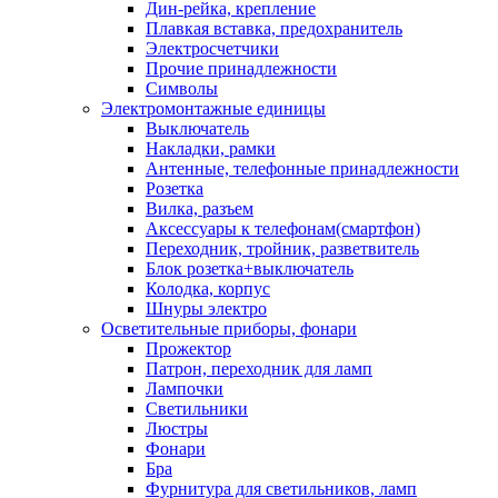
Дин-рейка, крепление
Плавкая вставка, предохранитель
Электросчетчики
Прочие принадлежности
Символы
Электромонтажные единицы
Выключатель
Накладки, рамки
Антенные, телефонные принадлежности
Розетка
Вилка, разъем
Аксессуары к телефонам(смартфон)
Переходник, тройник, разветвитель
Блок розетка+выключатель
Колодка, корпус
Шнуры электро
Осветительные приборы, фонари
Прожектор
Патрон, переходник для ламп
Лампочки
Светильники
Люстры
Фонари
Бра
Фурнитура для светильников, ламп