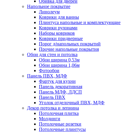
Обивка для дверей
Напольное покрытие
Линолеум
Коврики для ванны
Плинтуса напольные и комплектующие
Коврики рулонами
Наборы ковриков
Коврики придверные
Порог д/напольных покрытий
Прочие напольные покрытия
Обои для стен и потолка
Обои ширина 0,53м
Обои ширина 1,06м
Фотообои
Панель ПВХ, МДФ
Фартук для кухни
Панель декоративная
Панель МДФ, ЛДСП
Панель ПВХ
Уголок отделочный ПВХ, МДФ
Декор потолка и лепнина
Потолочная плитка
Молдинги
Потолочные розетки
Потолочные плинтусы