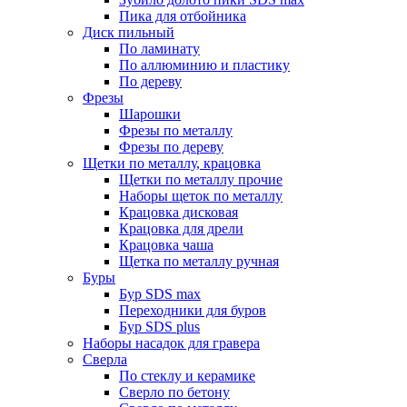
Пика для отбойника
Диск пильный
По ламинату
По аллюминию и пластику
По дереву
Фрезы
Шарошки
Фрезы по металлу
Фрезы по дереву
Щетки по металлу, крацовка
Щетки по металлу прочие
Наборы щеток по металлу
Крацовка дисковая
Крацовка для дрели
Крацовка чаша
Щетка по металлу ручная
Буры
Бур SDS max
Переходники для буров
Бур SDS plus
Наборы насадок для гравера
Сверла
По стеклу и керамике
Сверло по бетону