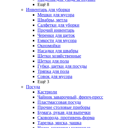
Ещё 8
Инвентарь для уборки
Мешки для мусора
Швабры, метла
Салфетки для уборки
Прочий инвентарь
Черенки для щеток
Емкости для мусора
Окномойки
Насадки для швабры
Щетки хозяйственные
Щетки для пола
Губки, щетки для посуды
Тряпка для пола
Совок для мусора
Ещё 3
Посуда
Кастрюли
Чайник заварочный, френч-пресс
Пластмассовая посуда
Прочие столовые приборы
Бумага, рукав для выпечки
Сковорода, противень,форма
Тарелка, миска, чашка
Ножи, ножницы кухонные