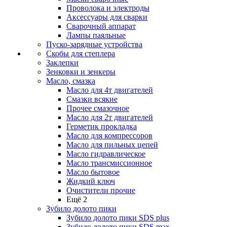
Проволока и электроды
Аксессуары для сварки
Сварочный аппарат
Лампы паяльные
Пуско-зарядные устройства
Скобы для степлера
Заклепки
Зенковки и зенкеры
Масло, смазка
Масло для 4т двигателей
Смазки всякие
Прочее смазочное
Масло для 2т двигателей
Герметик прокладка
Масло для компрессоров
Масло для пильных цепей
Масло гидравлическое
Масло трансмиссионное
Масло бытовое
Жидкий ключ
Очистители прочие
Ещё 2
Зубило долото пики
Зубило долото пики SDS plus
Зубило долото пики SDS max