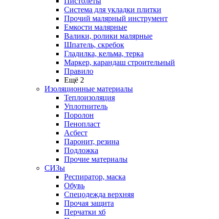
Пистолеты
Система для укладки плитки
Прочий малярный инструмент
Емкости малярные
Валики, ролики малярные
Шпатель, скребок
Гладилка, кельма, терка
Маркер, карандаш строительный
Правило
Ещё 2
Изоляционные материалы
Теплоизоляция
Уплотнитель
Поролон
Пенопласт
Асбест
Паронит, резина
Подложка
Прочие материалы
СИЗы
Респиратор, маска
Обувь
Спецодежда верхняя
Прочая защита
Перчатки хб