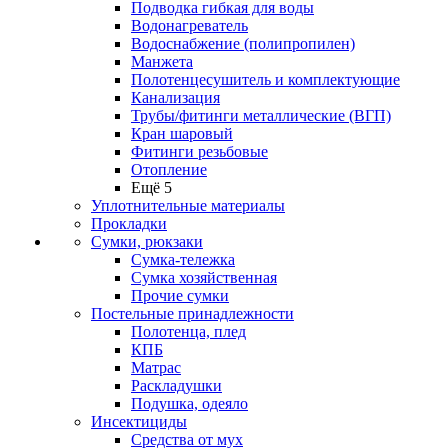
Подводка гибкая для воды
Водонагреватель
Водоснабжение (полипропилен)
Манжета
Полотенцесушитель и комплектующие
Канализация
Трубы/фитинги металлические (ВГП)
Кран шаровый
Фитинги резьбовые
Отопление
Ещё 5
Уплотнительные материалы
Прокладки
Сумки, рюкзаки
Сумка-тележка
Сумка хозяйственная
Прочие сумки
Постельные принадлежности
Полотенца, плед
КПБ
Матрас
Раскладушки
Подушка, одеяло
Инсектициды
Средства от мух