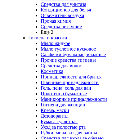
Средства для унитаза
Кондиционер для белья
Освежитель воздуха
Прочая химия
Средства чистящие
Ещё 2
Гигиена и красота
Мыло жидкое
Мыло туалетное кусковое
Салфетки бумажные, влажные
Прочие средства гигиены
Средства для волос
Косметика
Принадлежности для бритья
Швейные принадлежности
Гель, пена, соль для ван
Полотенца бумажные
Маникюрные принадлежности
Гигиена для женщин
Крема, маски
Дезодоранты
Бумага туалетная
Уход за полостью рта
Губки, мочалки для ванны
Средства для ухода за обувью