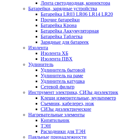
Лента светодиодная, коннектора
Батарейки, зарядные устройства
Батарейка LR03 LR06 LR14 LR20
Прочие батарейки
Батарейка Крона
Батарейка Аккумуляторная
Батарейка Таблетка
Зарядные для батареек
Изолента
Изолента ХБ
Изолента ПВХ
Удлинитель
Удлинитель бытовой
Удлинитель на раме
Удлинитель катушка
Сетевой фильтр
Инструмент электрика, СИЗы диэлектрик
Клещи измерительные, мультиметр
Съемник, кабелерез, нож
СИЗы диэлектрические
Нагревательные элементы
Кипятильник
ТЭН
Расходники для ТЭН
Паяльные принадлежности