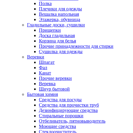
Полка
Плечики для одежды
Вешалка напольная
Этажерка, обувница
Гладильные доски, сушилки
Прищепки
Доска гладильная
Корзина для белья
Прочие принадлежности для стирки
Сушилка для одежды
Веревки
Шпагат
Фал
Канат
Прочие веревки
Веревка
Шнур бытовой
Бытовая химия
Средства для посуды
Средства для прочистки труб
Дезинфицирующие средства
Стиральные порошки
Отбеливатель, пятновыводитель
Моющие средства
Стеклоочиститель