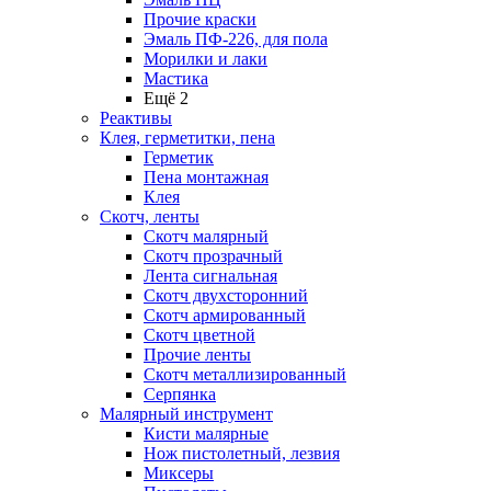
Прочие краски
Эмаль ПФ-226, для пола
Морилки и лаки
Мастика
Ещё 2
Реактивы
Клея, герметитки, пена
Герметик
Пена монтажная
Клея
Скотч, ленты
Скотч малярный
Скотч прозрачный
Лента сигнальная
Скотч двухсторонний
Скотч армированный
Скотч цветной
Прочие ленты
Скотч металлизированный
Серпянка
Малярный инструмент
Кисти малярные
Нож пистолетный, лезвия
Миксеры