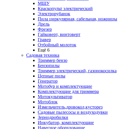
МШУ
Краскопульт электрический
Электрорубанок
Пила циркулярная, сабельная, ножницы
Дрель
Фрезер
Гайковерт, винтоверт
Гравер
Отбойный молоток
Ещё 6
Садовая техника
Триммер бензо
Бензопилы
Триммер электрический, газонокосилка
Цепные пилы
Генератор
Мотобур и комплектующие
Комплектующие для триммера
Мотокультиватор
Мотоблок
Измельчитель,дровокол,кусторез
Садовые пылесосы и воздуходувки
Зернодробилки
Инкубатор, комплектующие
Навесное оборудование