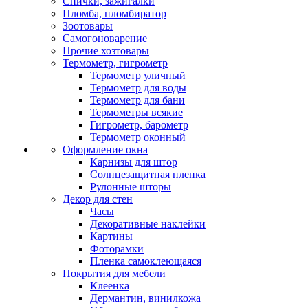
Спички, зажигалки
Пломба, пломбиратор
Зоотовары
Самогоноварение
Прочие хозтовары
Термометр, гигрометр
Термометр уличный
Термометр для воды
Термометр для бани
Термометры всякие
Гигрометр, барометр
Термометр оконный
Оформление окна
Карнизы для штор
Солнцезащитная пленка
Рулонные шторы
Декор для стен
Часы
Декоративные наклейки
Картины
Фоторамки
Пленка самоклеющаяся
Покрытия для мебели
Клеенка
Дермантин, винилкожа