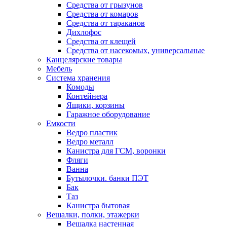
Средства от грызунов
Средства от комаров
Средства от тараканов
Дихлофос
Средства от клещей
Средства от насекомых, универсальные
Канцелярские товары
Мебель
Система хранения
Комоды
Контейнера
Ящики, корзины
Гаражное оборудование
Емкости
Ведро пластик
Ведро металл
Канистра для ГСМ, воронки
Фляги
Ванна
Бутылочки. банки ПЭТ
Бак
Таз
Канистра бытовая
Вешалки, полки, этажерки
Вешалка настенная