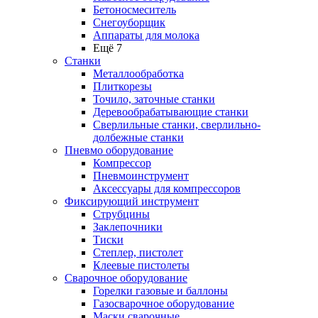
Бетоносмеситель
Снегоуборщик
Аппараты для молока
Ещё 7
Станки
Металлообработка
Плиткорезы
Точило, заточные станки
Деревообрабатывающие станки
Сверлильные станки, сверлильно-
долбежные станки
Пневмо оборудование
Компрессор
Пневмоинструмент
Аксессуары для компрессоров
Фиксирующий инструмент
Струбцины
Заклепочники
Тиски
Степлер, пистолет
Клеевые пистолеты
Сварочное оборудование
Горелки газовые и баллоны
Газосварочное оборудование
Маски сварочные