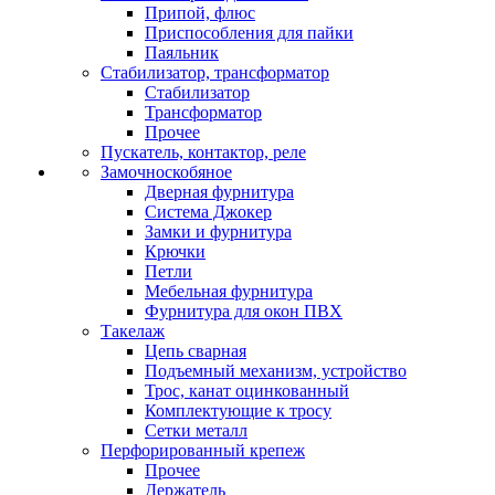
Припой, флюс
Приспособления для пайки
Паяльник
Стабилизатор, трансформатор
Стабилизатор
Трансформатор
Прочее
Пускатель, контактор, реле
Замочноскобяное
Дверная фурнитура
Система Джокер
Замки и фурнитура
Крючки
Петли
Мебельная фурнитура
Фурнитура для окон ПВХ
Такелаж
Цепь сварная
Подъемный механизм, устройство
Трос, канат оцинкованный
Комплектующие к тросу
Сетки металл
Перфорированный крепеж
Прочее
Держатель