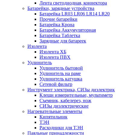
Лента светодиодная, коннектора
Батарейки, зарядные устройства
Батарейка LR03 LR06 LR14 LR20
Прочие батарейки
Батарейка Крона
Батарейка Аккумуляторная
Батарейка Таблетка
Зарядные для батареек
Изолента
Изолента ХБ
Изолента ПВХ
Удлинитель
Удлинитель бытовой
Удлинитель на раме
Удлинитель катушка
Сетевой фильтр
Инструмент электрика, СИЗы диэлектрик
Клещи измерительные, мультиметр
Съемник, кабелерез, нож
СИЗы диэлектрические
Нагревательные элементы
Кипятильник
ТЭН
Расходники для ТЭН
Паяльные принадлежности