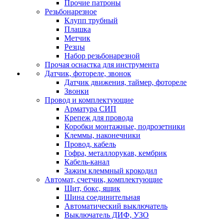
Прочие патроны
Резьбонарезное
Клупп трубный
Плашка
Метчик
Резцы
Набор резьбонарезной
Прочая оснастка для инструмента
Датчик, фотореле, звонок
Датчик движения, таймер, фотореле
Звонки
Провод и комплектующие
Арматура СИП
Крепеж для провода
Коробки монтажные, подрозетники
Клеммы, наконечники
Провод, кабель
Гофра, металлорукав, кембрик
Кабель-канал
Зажим клеммный крокодил
Автомат, счетчик, комплектующие
Щит, бокс, ящик
Шина соединительная
Автоматический выключатель
Выключатель ДИФ, УЗО