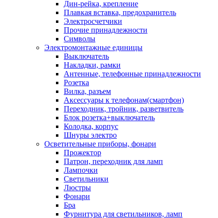
Дин-рейка, крепление
Плавкая вставка, предохранитель
Электросчетчики
Прочие принадлежности
Символы
Электромонтажные единицы
Выключатель
Накладки, рамки
Антенные, телефонные принадлежности
Розетка
Вилка, разъем
Аксессуары к телефонам(смартфон)
Переходник, тройник, разветвитель
Блок розетка+выключатель
Колодка, корпус
Шнуры электро
Осветительные приборы, фонари
Прожектор
Патрон, переходник для ламп
Лампочки
Светильники
Люстры
Фонари
Бра
Фурнитура для светильников, ламп