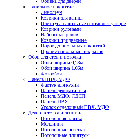
Обивка для дверей
Напольное покрытие
Линолеум
Коврики для ванны
Плинтуса напольные и комплектующие
Коврики рулонами
Наборы ковриков
Коврики придверные
Порог д/напольных покрытий
Прочие напольные покрытия
Обои для стен и потолка
Обои ширина 0,53м
Обои ширина 1,06м
Фотообои
Панель ПВХ, МДФ
Фартук для кухни
Панель декоративная
Панель МДФ, ЛДСП
Панель ПВХ
Уголок отделочный ПВХ, МДФ
Декор потолка и лепнина
Потолочная плитка
Молдинги
Потолочные розетки
Потолочные плинтусы