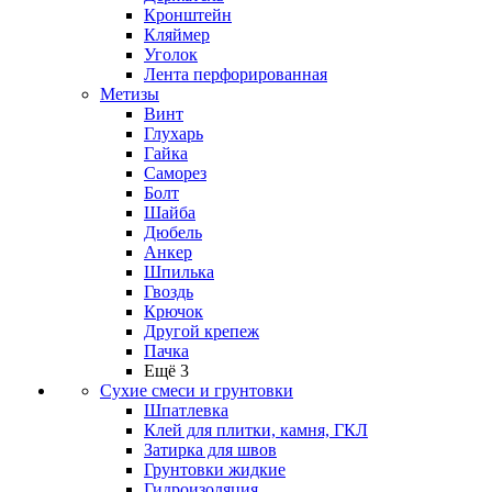
Кронштейн
Кляймер
Уголок
Лента перфорированная
Метизы
Винт
Глухарь
Гайка
Саморез
Болт
Шайба
Дюбель
Анкер
Шпилька
Гвоздь
Крючок
Другой крепеж
Пачка
Ещё 3
Сухие смеси и грунтовки
Шпатлевка
Клей для плитки, камня, ГКЛ
Затирка для швов
Грунтовки жидкие
Гидроизоляция