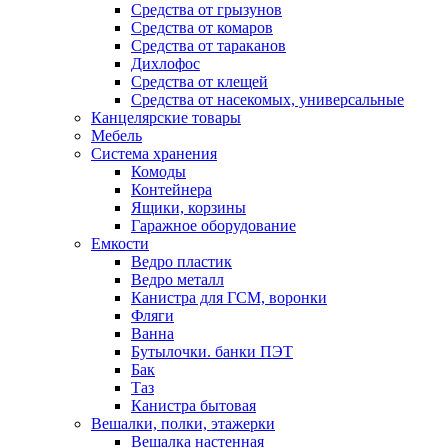
Средства от грызунов
Средства от комаров
Средства от тараканов
Дихлофос
Средства от клещей
Средства от насекомых, универсальные
Канцелярские товары
Мебель
Система хранения
Комоды
Контейнера
Ящики, корзины
Гаражное оборудование
Емкости
Ведро пластик
Ведро металл
Канистра для ГСМ, воронки
Фляги
Ванна
Бутылочки. банки ПЭТ
Бак
Таз
Канистра бытовая
Вешалки, полки, этажерки
Вешалка настенная