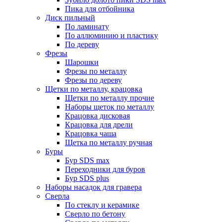
Пика для отбойника
Диск пильный
По ламинату
По аллюминию и пластику
По дереву
Фрезы
Шарошки
Фрезы по металлу
Фрезы по дереву
Щетки по металлу, крацовка
Щетки по металлу прочие
Наборы щеток по металлу
Крацовка дисковая
Крацовка для дрели
Крацовка чаша
Щетка по металлу ручная
Буры
Бур SDS max
Переходники для буров
Бур SDS plus
Наборы насадок для гравера
Сверла
По стеклу и керамике
Сверло по бетону