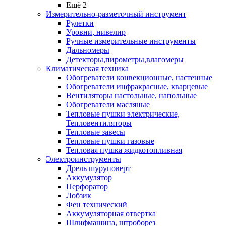
Ещё 2
Измерительно-разметочный инструмент
Рулетки
Уровни, нивелир
Ручные измерительные инструменты
Дальномеры
Детекторы,пирометры,влагомеры
Климатическая техника
Обогреватели конвекционные, настенные
Обогреватели инфракрасные, кварцевые
Вентиляторы настольные, напольные
Обогреватели масляные
Тепловые пушки электрические,
Тепловентиляторы
Тепловые завесы
Тепловые пушки газовые
Тепловая пушка жидкотопливная
Электроинструменты
Дрель шуруповерт
Аккумулятор
Перфоратор
Лобзик
Фен технический
Аккумуляторная отвертка
Шлифмашина, штроборез