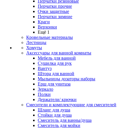
Перчатки резиновые
Перчатки прочие
Очки защитные
Перчатки зимние
Краги
Верхонки
Ещё 1
Кровельные материалы
Лестницы
Хомуты
Аксессуары для ванной комнаты
Мебель для ванной
Сушилка для рук
Вантуз
Штора для ванной
Мыльницы дозаторы наборы
Ерш для унитаза
Зеркало
Полки
Держатели/ крючки
Смесители и комплектующие для смесителей
Шланг для душа
Стойки для душа
Смеситель для ванны/душа
Смеситель для мойки