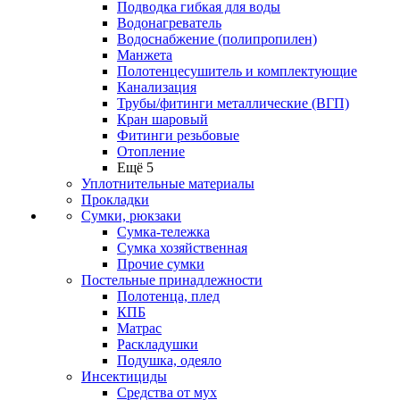
Подводка гибкая для воды
Водонагреватель
Водоснабжение (полипропилен)
Манжета
Полотенцесушитель и комплектующие
Канализация
Трубы/фитинги металлические (ВГП)
Кран шаровый
Фитинги резьбовые
Отопление
Ещё 5
Уплотнительные материалы
Прокладки
Сумки, рюкзаки
Сумка-тележка
Сумка хозяйственная
Прочие сумки
Постельные принадлежности
Полотенца, плед
КПБ
Матрас
Раскладушки
Подушка, одеяло
Инсектициды
Средства от мух