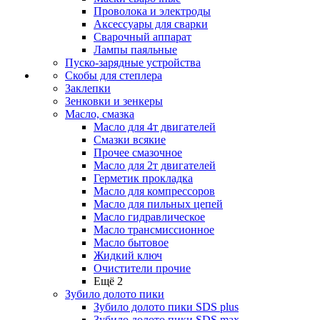
Проволока и электроды
Аксессуары для сварки
Сварочный аппарат
Лампы паяльные
Пуско-зарядные устройства
Скобы для степлера
Заклепки
Зенковки и зенкеры
Масло, смазка
Масло для 4т двигателей
Смазки всякие
Прочее смазочное
Масло для 2т двигателей
Герметик прокладка
Масло для компрессоров
Масло для пильных цепей
Масло гидравлическое
Масло трансмиссионное
Масло бытовое
Жидкий ключ
Очистители прочие
Ещё 2
Зубило долото пики
Зубило долото пики SDS plus
Зубило долото пики SDS max