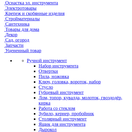
Оснастка эл. инструмента
Электротовары
Крепеж и скобянные изделия
Стройматериалы
Сантехника
Товары для дома
Декор
Сад, огород
Запчасти
Уцененный товар
Ручной инструмент
Набор инструмента
Отвертки
Пила, ножовка
Ключ, головка, вороток, набор
Стусло
Губцевый инструмент
Лом, топор, кувалда, молоток, гвоздодёр,
кирка
Работа со стеклом
Зубило, кернер, пробойник
Столярный инструмент
Ящик для инструмента
Дырокол