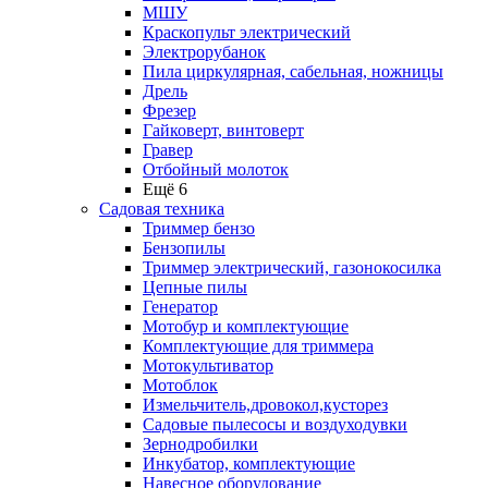
МШУ
Краскопульт электрический
Электрорубанок
Пила циркулярная, сабельная, ножницы
Дрель
Фрезер
Гайковерт, винтоверт
Гравер
Отбойный молоток
Ещё 6
Садовая техника
Триммер бензо
Бензопилы
Триммер электрический, газонокосилка
Цепные пилы
Генератор
Мотобур и комплектующие
Комплектующие для триммера
Мотокультиватор
Мотоблок
Измельчитель,дровокол,кусторез
Садовые пылесосы и воздуходувки
Зернодробилки
Инкубатор, комплектующие
Навесное оборудование