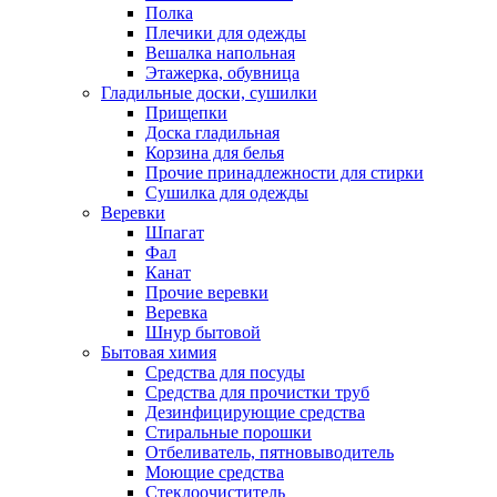
Полка
Плечики для одежды
Вешалка напольная
Этажерка, обувница
Гладильные доски, сушилки
Прищепки
Доска гладильная
Корзина для белья
Прочие принадлежности для стирки
Сушилка для одежды
Веревки
Шпагат
Фал
Канат
Прочие веревки
Веревка
Шнур бытовой
Бытовая химия
Средства для посуды
Средства для прочистки труб
Дезинфицирующие средства
Стиральные порошки
Отбеливатель, пятновыводитель
Моющие средства
Стеклоочиститель