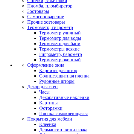
Спички, зажигалки
Пломба, пломбиратор
Зоотовары
Самогоноварение
Прочие хозтовары
Термометр, гигрометр
Термометр уличный
Термометр для воды
Термометр для бани
Термометры всякие
Гигрометр, барометр
Термометр оконный
Оформление окна
Карнизы для штор
Солнцезащитная пленка
Рулонные шторы
Декор для стен
Часы
Декоративные наклейки
Картины
Фоторамки
Пленка самоклеющаяся
Покрытия для мебели
Клеенка
Дермантин, винилкожа