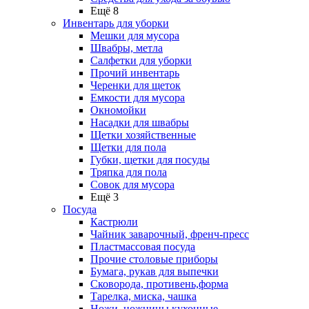
Ещё 8
Инвентарь для уборки
Мешки для мусора
Швабры, метла
Салфетки для уборки
Прочий инвентарь
Черенки для щеток
Емкости для мусора
Окномойки
Насадки для швабры
Щетки хозяйственные
Щетки для пола
Губки, щетки для посуды
Тряпка для пола
Совок для мусора
Ещё 3
Посуда
Кастрюли
Чайник заварочный, френч-пресс
Пластмассовая посуда
Прочие столовые приборы
Бумага, рукав для выпечки
Сковорода, противень,форма
Тарелка, миска, чашка
Ножи, ножницы кухонные