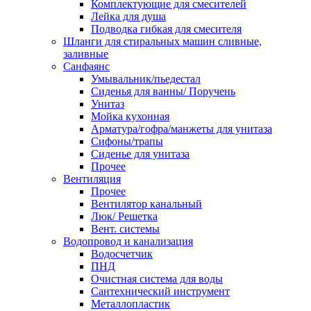
Комплектующие для смесителей
Лейка для душа
Подводка гибкая для смесителя
Шланги для стиральных машин сливные,
заливные
Санфаянс
Умывальник/пьедестал
Сиденья для ванны/ Поручень
Унитаз
Мойка кухонная
Арматура/гофра/манжеты для унитаза
Сифоны/трапы
Сиденье для унитаза
Прочее
Вентиляция
Прочее
Вентилятор канальный
Люк/ Решетка
Вент. системы
Водопровод и канализация
Водосчетчик
ПНД
Очистная система для воды
Сантехнический инструмент
Металлопластик