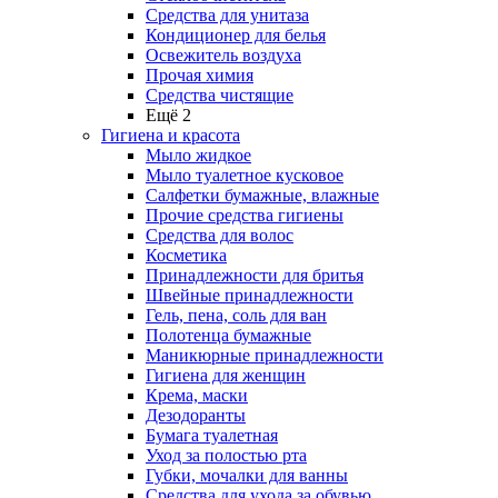
Средства для унитаза
Кондиционер для белья
Освежитель воздуха
Прочая химия
Средства чистящие
Ещё 2
Гигиена и красота
Мыло жидкое
Мыло туалетное кусковое
Салфетки бумажные, влажные
Прочие средства гигиены
Средства для волос
Косметика
Принадлежности для бритья
Швейные принадлежности
Гель, пена, соль для ван
Полотенца бумажные
Маникюрные принадлежности
Гигиена для женщин
Крема, маски
Дезодоранты
Бумага туалетная
Уход за полостью рта
Губки, мочалки для ванны
Средства для ухода за обувью