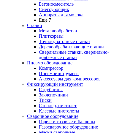
Бетоносмеситель
Снегоуборщик
Аппараты для молока
Ещё 7
Станки
Металлообработка
Плиткорезы
Точило, заточные станки
Деревообрабатывающие станки
Сверлильные станки, сверлильно-
долбежные станки
Пневмо оборудование
Компрессор
Пневмоинструмент
Аксессуары для компрессоров
Фиксирующий инструмент
Струбцины
Заклепочники
Тиски
Степлер, пистолет
Клеевые пистолеты
Сварочное оборудование
Горелки газовые и баллоны
Газосварочное оборудование
Маски сварочные