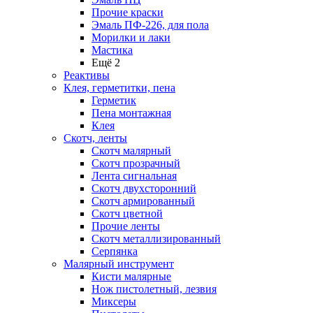
Прочие краски
Эмаль ПФ-226, для пола
Морилки и лаки
Мастика
Ещё 2
Реактивы
Клея, герметитки, пена
Герметик
Пена монтажная
Клея
Скотч, ленты
Скотч малярный
Скотч прозрачный
Лента сигнальная
Скотч двухсторонний
Скотч армированный
Скотч цветной
Прочие ленты
Скотч металлизированный
Серпянка
Малярный инструмент
Кисти малярные
Нож пистолетный, лезвия
Миксеры