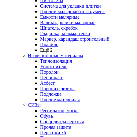
Пистолеты
Система для укладки плитки
Прочий малярный инструмент
Емкости малярные
Валики, ролики малярные
Шпатель, скребок
Гладилка, кельма, терка
Маркер, карандаш строительный
Правило
Ещё 2
Изоляционные материалы
Теплоизоляция
Уплотнитель
Поролон
Пенопласт
Асбест
Паронит, резина
Подложка
Прочие материалы
СИЗы
Респиратор, маска
Обувь
Спецодежда верхняя
Прочая защита
Перчатки хб