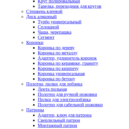
Круг полировальный
Тарелка, переходник для кругов
Стержень клеевой
Диск алмазный
Турбо универсальный
Сплошной
Чаша, черепашка
Сегмент
Коронки
Коронка по дереву
Коронка по металлу
Адаптер, удлинитель коронок
Коронка по керамике, граниту
Коронка по кирпичу
Коронка универсальная
Коронка по бетону
Полотна, пилки для лобзика
Лента пильная
Полотно для ручной ножовки
Пилки для электролобзика
Полотно для сабельной ножовки
Патроны
Адаптер, ключ для патрона
Сверлильный патрон
Монтажный патрон