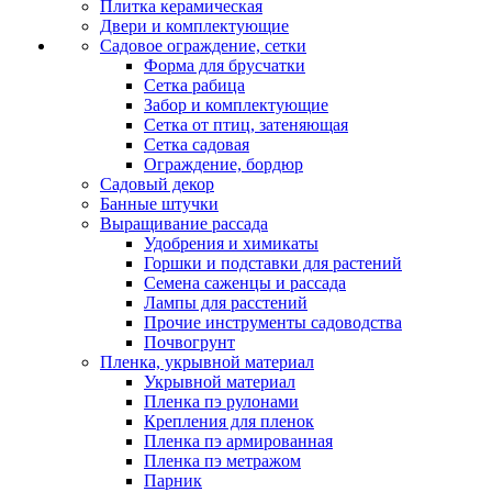
Плитка керамическая
Двери и комплектующие
Садовое ограждение, сетки
Форма для брусчатки
Сетка рабица
Забор и комплектующие
Сетка от птиц, затеняющая
Сетка садовая
Ограждение, бордюр
Садовый декор
Банные штучки
Выращивание рассада
Удобрения и химикаты
Горшки и подставки для растений
Семена саженцы и рассада
Лампы для расстений
Прочие инструменты садоводства
Почвогрунт
Пленка, укрывной материал
Укрывной материал
Пленка пэ рулонами
Крепления для пленок
Пленка пэ армированная
Пленка пэ метражом
Парник