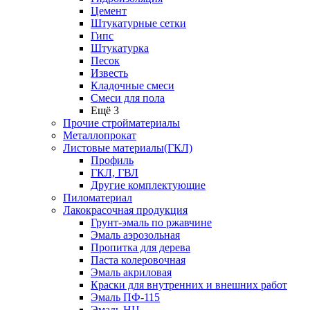
Цемент
Штукатурные сетки
Гипс
Штукатурка
Песок
Известь
Кладочные смеси
Смеси для пола
Ещё 3
Прочие стройматериалы
Металлопрокат
Листовые материалы(ГКЛ)
Профиль
ГКЛ, ГВЛ
Другие комплектующие
Пиломатериал
Лакокрасочная продукция
Грунт-эмаль по ржавчине
Эмаль аэрозольная
Пропитка для дерева
Паста колеровочная
Эмаль акриловая
Краски для внутренних и внешних работ
Эмаль ПФ-115
Эмаль НЦ