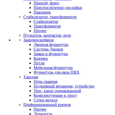
Припой, флюс
Приспособления для пайки
Паяльник
Стабилизатор, трансформатор
Стабилизатор
Трансформатор
Прочее
Пускатель, контактор, реле
Замочноскобяное
Дверная фурнитура
Система Джокер
Замки и фурнитура
Крючки
Петли
Мебельная фурнитура
Фурнитура для окон ПВХ
Такелаж
Цепь сварная
Подъемный механизм, устройство
Трос, канат оцинкованный
Комплектующие к тросу
Сетки металл
Перфорированный крепеж
Прочее
Держатель