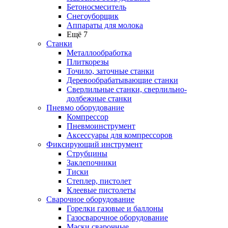
Бетоносмеситель
Снегоуборщик
Аппараты для молока
Ещё 7
Станки
Металлообработка
Плиткорезы
Точило, заточные станки
Деревообрабатывающие станки
Сверлильные станки, сверлильно-
долбежные станки
Пневмо оборудование
Компрессор
Пневмоинструмент
Аксессуары для компрессоров
Фиксирующий инструмент
Струбцины
Заклепочники
Тиски
Степлер, пистолет
Клеевые пистолеты
Сварочное оборудование
Горелки газовые и баллоны
Газосварочное оборудование
Маски сварочные