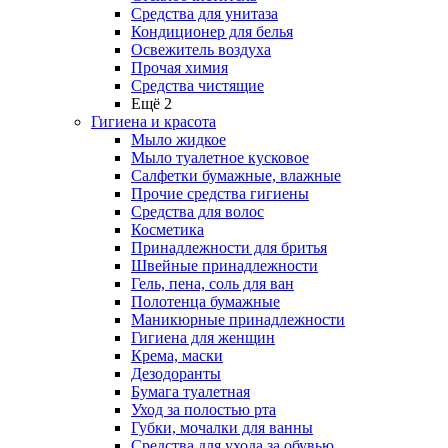
Средства для унитаза
Кондиционер для белья
Освежитель воздуха
Прочая химия
Средства чистящие
Ещё 2
Гигиена и красота
Мыло жидкое
Мыло туалетное кусковое
Салфетки бумажные, влажные
Прочие средства гигиены
Средства для волос
Косметика
Принадлежности для бритья
Швейные принадлежности
Гель, пена, соль для ван
Полотенца бумажные
Маникюрные принадлежности
Гигиена для женщин
Крема, маски
Дезодоранты
Бумага туалетная
Уход за полостью рта
Губки, мочалки для ванны
Средства для ухода за обувью