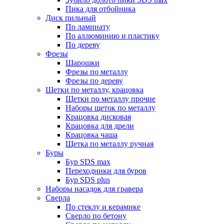
Пика для отбойника
Диск пильный
По ламинату
По аллюминию и пластику
По дереву
Фрезы
Шарошки
Фрезы по металлу
Фрезы по дереву
Щетки по металлу, крацовка
Щетки по металлу прочие
Наборы щеток по металлу
Крацовка дисковая
Крацовка для дрели
Крацовка чаша
Щетка по металлу ручная
Буры
Бур SDS max
Переходники для буров
Бур SDS plus
Наборы насадок для гравера
Сверла
По стеклу и керамике
Сверло по бетону