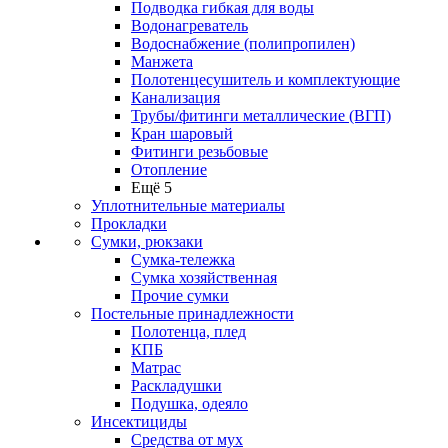
Подводка гибкая для воды
Водонагреватель
Водоснабжение (полипропилен)
Манжета
Полотенцесушитель и комплектующие
Канализация
Трубы/фитинги металлические (ВГП)
Кран шаровый
Фитинги резьбовые
Отопление
Ещё 5
Уплотнительные материалы
Прокладки
Сумки, рюкзаки
Сумка-тележка
Сумка хозяйственная
Прочие сумки
Постельные принадлежности
Полотенца, плед
КПБ
Матрас
Раскладушки
Подушка, одеяло
Инсектициды
Средства от мух