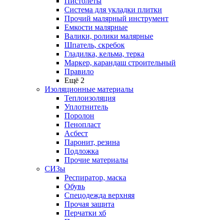
Пистолеты
Система для укладки плитки
Прочий малярный инструмент
Емкости малярные
Валики, ролики малярные
Шпатель, скребок
Гладилка, кельма, терка
Маркер, карандаш строительный
Правило
Ещё 2
Изоляционные материалы
Теплоизоляция
Уплотнитель
Поролон
Пенопласт
Асбест
Паронит, резина
Подложка
Прочие материалы
СИЗы
Респиратор, маска
Обувь
Спецодежда верхняя
Прочая защита
Перчатки хб