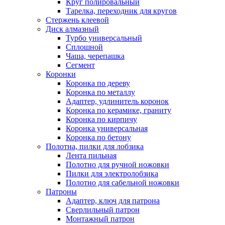
Круг полировальный
Тарелка, переходник для кругов
Стержень клеевой
Диск алмазный
Турбо универсальный
Сплошной
Чаша, черепашка
Сегмент
Коронки
Коронка по дереву
Коронка по металлу
Адаптер, удлинитель коронок
Коронка по керамике, граниту
Коронка по кирпичу
Коронка универсальная
Коронка по бетону
Полотна, пилки для лобзика
Лента пильная
Полотно для ручной ножовки
Пилки для электролобзика
Полотно для сабельной ножовки
Патроны
Адаптер, ключ для патрона
Сверлильный патрон
Монтажный патрон