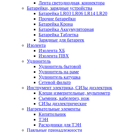
Лента светодиодная, коннектора
Батарейки, зарядные устройства
Батарейка LR03 LR06 LR14 LR20
Прочие батарейки
Батарейка Крона
Батарейка Аккумуляторная
Батарейка Таблетка
Зарядные для батареек
Изолента
Изолента ХБ
Изолента ПВХ
Удлинитель
Удлинитель бытовой
Удлинитель на раме
Удлинитель катушка
Сетевой фильтр
Инструмент электрика, СИЗы диэлектрик
Клещи измерительные, мультиметр
Съемник, кабелерез, нож
СИЗы диэлектрические
Нагревательные элементы
Кипятильник
ТЭН
Расходники для ТЭН
Паяльные принадлежности