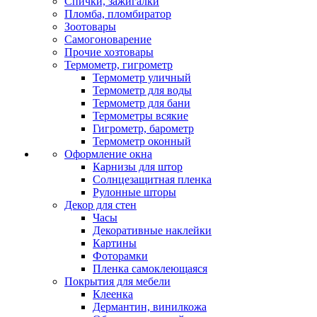
Спички, зажигалки
Пломба, пломбиратор
Зоотовары
Самогоноварение
Прочие хозтовары
Термометр, гигрометр
Термометр уличный
Термометр для воды
Термометр для бани
Термометры всякие
Гигрометр, барометр
Термометр оконный
Оформление окна
Карнизы для штор
Солнцезащитная пленка
Рулонные шторы
Декор для стен
Часы
Декоративные наклейки
Картины
Фоторамки
Пленка самоклеющаяся
Покрытия для мебели
Клеенка
Дермантин, винилкожа