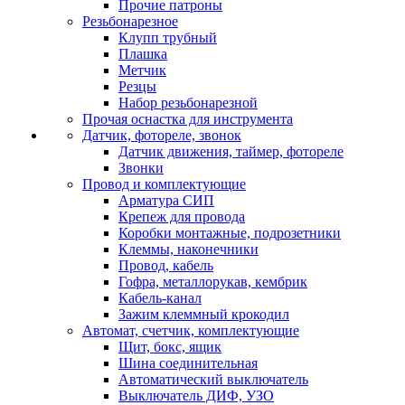
Прочие патроны
Резьбонарезное
Клупп трубный
Плашка
Метчик
Резцы
Набор резьбонарезной
Прочая оснастка для инструмента
Датчик, фотореле, звонок
Датчик движения, таймер, фотореле
Звонки
Провод и комплектующие
Арматура СИП
Крепеж для провода
Коробки монтажные, подрозетники
Клеммы, наконечники
Провод, кабель
Гофра, металлорукав, кембрик
Кабель-канал
Зажим клеммный крокодил
Автомат, счетчик, комплектующие
Щит, бокс, ящик
Шина соединительная
Автоматический выключатель
Выключатель ДИФ, УЗО