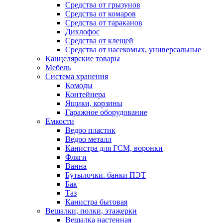
Средства от грызунов
Средства от комаров
Средства от тараканов
Дихлофос
Средства от клещей
Средства от насекомых, универсальные
Канцелярские товары
Мебель
Система хранения
Комоды
Контейнера
Ящики, корзины
Гаражное оборудование
Емкости
Ведро пластик
Ведро металл
Канистра для ГСМ, воронки
Фляги
Ванна
Бутылочки. банки ПЭТ
Бак
Таз
Канистра бытовая
Вешалки, полки, этажерки
Вешалка настенная