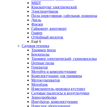
МШУ
Краскопульт электрический
Электрорубанок
Пила циркулярная, сабельная, ножницы
Дрель
Фрезер
Гайковерт, винтоверт
Гравер
Отбойный молоток
Ещё 6
Садовая техника
Триммер бензо
Бензопилы
Триммер электрический, газонокосилка
Цепные пилы
Генератор
Мотобур и комплектующие
Комплектующие для триммера
Мотокультиватор
Мотоблок
Измельчитель,дровокол,кусторез
Садовые пылесосы и воздуходувки
Зернодробилки
Инкубатор, комплектующие
Навесное оборудование