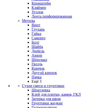
Кронштейн
Кляймер
Уголок
Лента перфорированная
Метизы
Винт
Глухарь
Гайка
Саморез
Болт
Шайба
Дюбель
Анкер
Шпилька
Гвоздь
Крючок
Другой крепеж
Пачка
Ещё 3
Сухие смеси и грунтовки
Шпатлевка
Клей для плитки, камня, ГКЛ
Затирка для швов
Грунтовки жидкие
Гидроизоляция