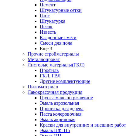
Цемент
Штукатурные сетки
Гипс
Штукатурка
Песок
Известь
Кладочные смеси
Смеси для пола
Ещё 3
Прочие стройматериалы
Металлопрокат
Листовые материалы(ГКЛ)
Профиль
ГКЛ, ГВЛ
Другие комплектующие
Пиломатериал
Лакокрасочная продукция
Грунт-эмаль по ржавчине
Эмаль аэрозольная
Пропитка для дерева
Паста колеровочная
Эмаль акриловая
Краски для внутренних и внешних работ
Эмаль ПФ-115
Эмаль НЦ