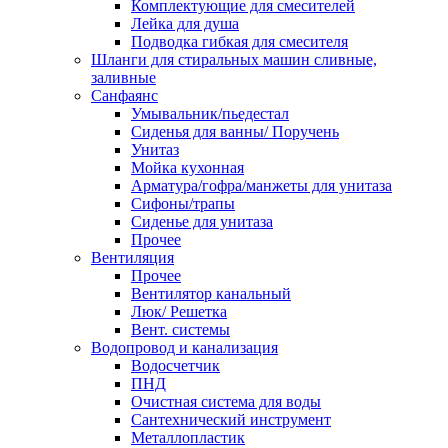
Комплектующие для смесителей
Лейка для душа
Подводка гибкая для смесителя
Шланги для стиральных машин сливные,
заливные
Санфаянс
Умывальник/пьедестал
Сиденья для ванны/ Поручень
Унитаз
Мойка кухонная
Арматура/гофра/манжеты для унитаза
Сифоны/трапы
Сиденье для унитаза
Прочее
Вентиляция
Прочее
Вентилятор канальный
Люк/ Решетка
Вент. системы
Водопровод и канализация
Водосчетчик
ПНД
Очистная система для воды
Сантехнический инструмент
Металлопластик