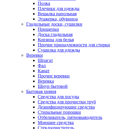
Полка
Плечики для одежды
Вешалка напольная
Этажерка, обувница
Гладильные доски, сушилки
Прищепки
Доска гладильная
Корзина для белья
Прочие принадлежности для стирки
Сушилка для одежды
Веревки
Шпагат
Фал
Канат
Прочие веревки
Веревка
Шнур бытовой
Бытовая химия
Средства для посуды
Средства для прочистки труб
Дезинфицирующие средства
Стиральные порошки
Отбеливатель, пятновыводитель
Моющие средства
Стеклоочиститель