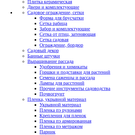
Плитка керамическая
Двери и комплектующие
Садовое ограждение, сетки
Форма для брусчатки
Сетка рабица
Забор и комплектующие
Сетка от птиц, затеняющая
Сетка садовая
Ограждение, бордюр
Садовый декор
Банные штучки
Выращивание рассада
Удобрения и химикаты
Горшки и подставки для растений
Семена саженцы и рассада
Лампы для расстений
Прочие инструменты садоводства
Почвогрунт
Пленка, укрывной материал
Укрывной материал
Пленка пэ рулонами
Крепления для пленок
Пленка пэ армированная
Пленка пэ метражом
Парник