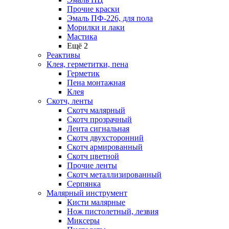
Прочие краски
Эмаль ПФ-226, для пола
Морилки и лаки
Мастика
Ещё 2
Реактивы
Клея, герметитки, пена
Герметик
Пена монтажная
Клея
Скотч, ленты
Скотч малярный
Скотч прозрачный
Лента сигнальная
Скотч двухсторонний
Скотч армированный
Скотч цветной
Прочие ленты
Скотч металлизированный
Серпянка
Малярный инструмент
Кисти малярные
Нож пистолетный, лезвия
Миксеры