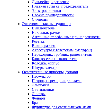
Дин-рейка, крепление
Плавкая вставка, предохранитель
Электросчетчики
Прочие принадлежности
Символы
Электромонтажные единицы
Выключатель
Накладки, рамки
Антенные, телефонные принадлежности
Розетка
Вилка, разъем
Аксессуары к телефонам(смартфон)
Переходник, тройник, разветвитель
Блок розетка+выключатель
Колодка, корпус
Шнуры электро
Осветительные приборы, фонари
Прожектор
Патрон, переходник для ламп
Лампочки
Светильники
Люстры
Фонари
Бра
Фурнитура для светильников, ламп