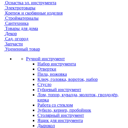
Оснастка эл. инструмента
Электротовары
Крепеж и скобянные изделия
Стройматериалы
Сантехника
Товары для дома
Декор
Сад, огород
Запчасти
Уцененный товар
Ручной инструмент
Набор инструмента
Отвертки
Пила, ножовка
Ключ, головка, вороток, набор
Стусло
Губцевый инструмент
Лом, топор, кувалда, молоток, гвоздодёр,
кирка
Работа со стеклом
Зубило, кернер, пробойник
Столярный инструмент
Ящик для инструмента
Дырокол