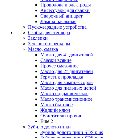
Проволока и электроды
Аксессуары для сварки
Сварочный аппарат
Лампы паяльные
Пуско-зарядные устройства
Скобы для степлера
Заклепки
Зенковки и зенкеры
Масло, смазка
Масло для 4т двигателей
Смазки всякие
Прочее смазочное
Масло для 2т двигателей
Герметик прокладка
Масло для компрессоров
Масло для пильных цепей
Масло гидравлическое
Масло трансмиссионное
Масло бытовое
Жидкий ключ
Очистители прочие
Ещё 2
Зубило долото пики
Зубило долото пики SDS plus
Зубило долото пики SDS max