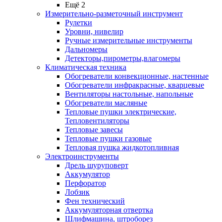
Ещё 2
Измерительно-разметочный инструмент
Рулетки
Уровни, нивелир
Ручные измерительные инструменты
Дальномеры
Детекторы,пирометры,влагомеры
Климатическая техника
Обогреватели конвекционные, настенные
Обогреватели инфракрасные, кварцевые
Вентиляторы настольные, напольные
Обогреватели масляные
Тепловые пушки электрические,
Тепловентиляторы
Тепловые завесы
Тепловые пушки газовые
Тепловая пушка жидкотопливная
Электроинструменты
Дрель шуруповерт
Аккумулятор
Перфоратор
Лобзик
Фен технический
Аккумуляторная отвертка
Шлифмашина, штроборез