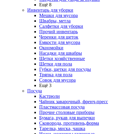
Ещё 8
Инвентарь для уборки
Мешки для мусора
Швабры, метла
Салфетки для уборки
Прочий инвентарь
Черенки для щеток
Емкости для мусора
Окномойки
Насадки для швабры
Щетки хозяйственные
Щетки для пола
Губки, щетки для посуды
Тряпка для пола
Совок для мусора
Ещё 3
Посуда
Кастрюли
Чайник заварочный, френч-пресс
Пластмассовая посуда
Прочие столовые приборы
Бумага, рукав для выпечки
Сковорода, противень,форма
Тарелка, миска, чашка
Ножи, ножницы кухонные