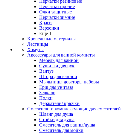
Перчатки резиновые
Перчатки прочие
Очки защитные
Перчатки зимние
Краги
Верхонки
Ещё 1
Кровельные материалы
Лестницы
Хомуты
Аксессуары для ванной комнаты
Мебель для ванной
Сушилка для рук
Вантуз
Штора для ванной
Мыльницы дозаторы наборы
Ерш для унитаза
Зеркало
Полки
Держатели/ крючки
Смесители и комплектующие для смесителей
Шланг для душа
Стойки для душа
Смеситель для ванны/душа
Смеситель для мойки