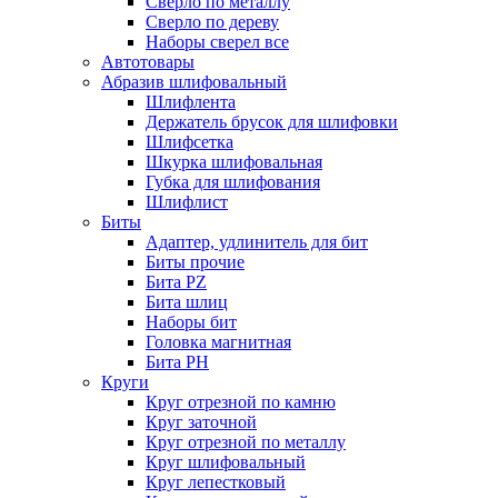
Сверло по металлу
Сверло по дереву
Наборы сверел все
Автотовары
Абразив шлифовальный
Шлифлента
Держатель брусок для шлифовки
Шлифсетка
Шкурка шлифовальная
Губка для шлифования
Шлифлист
Биты
Адаптер, удлинитель для бит
Биты прочие
Бита PZ
Бита шлиц
Наборы бит
Головка магнитная
Бита PH
Круги
Круг отрезной по камню
Круг заточной
Круг отрезной по металлу
Круг шлифовальный
Круг лепестковый