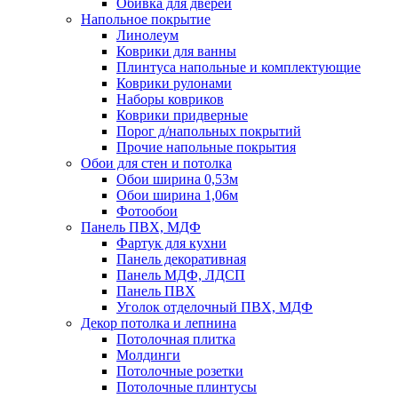
Обивка для дверей
Напольное покрытие
Линолеум
Коврики для ванны
Плинтуса напольные и комплектующие
Коврики рулонами
Наборы ковриков
Коврики придверные
Порог д/напольных покрытий
Прочие напольные покрытия
Обои для стен и потолка
Обои ширина 0,53м
Обои ширина 1,06м
Фотообои
Панель ПВХ, МДФ
Фартук для кухни
Панель декоративная
Панель МДФ, ЛДСП
Панель ПВХ
Уголок отделочный ПВХ, МДФ
Декор потолка и лепнина
Потолочная плитка
Молдинги
Потолочные розетки
Потолочные плинтусы