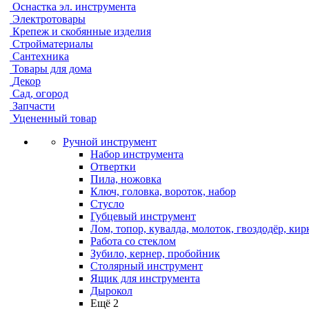
Оснастка эл. инструмента
Электротовары
Крепеж и скобянные изделия
Стройматериалы
Сантехника
Товары для дома
Декор
Сад, огород
Запчасти
Уцененный товар
Ручной инструмент
Набор инструмента
Отвертки
Пила, ножовка
Ключ, головка, вороток, набор
Стусло
Губцевый инструмент
Лом, топор, кувалда, молоток, гвоздодёр, кир
Работа со стеклом
Зубило, кернер, пробойник
Столярный инструмент
Ящик для инструмента
Дырокол
Ещё 2