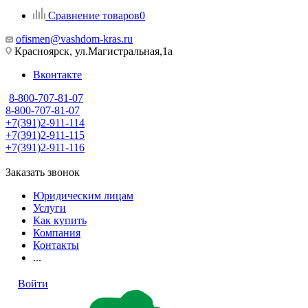
Сравнение товаров
0
ofismen@vashdom-kras.ru
Красноярск, ул.Магистральная,1а
Вконтакте
8-800-707-81-07
8-800-707-81-07
+7(391)2-911-114
+7(391)2-911-115
+7(391)2-911-116
Заказать звонок
Юридическим лицам
Услуги
Как купить
Компания
Контакты
...
Войти