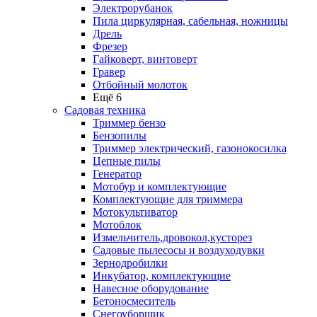
Электрорубанок
Пила циркулярная, сабельная, ножницы
Дрель
Фрезер
Гайковерт, винтоверт
Гравер
Отбойный молоток
Ещё 6
Садовая техника
Триммер бензо
Бензопилы
Триммер электрический, газонокосилка
Цепные пилы
Генератор
Мотобур и комплектующие
Комплектующие для триммера
Мотокультиватор
Мотоблок
Измельчитель,дровокол,кусторез
Садовые пылесосы и воздуходувки
Зернодробилки
Инкубатор, комплектующие
Навесное оборудование
Бетоносмеситель
Снегоуборщик