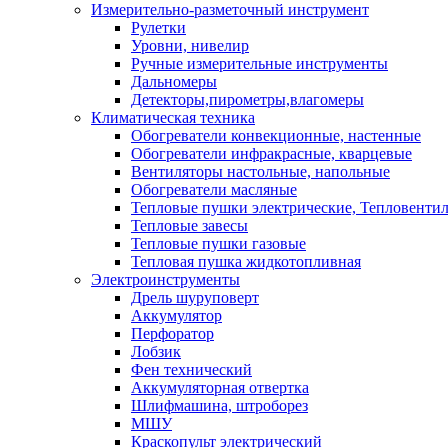
Измерительно-разметочный инструмент
Рулетки
Уровни, нивелир
Ручные измерительные инструменты
Дальномеры
Детекторы,пирометры,влагомеры
Климатическая техника
Обогреватели конвекционные, настенные
Обогреватели инфракрасные, кварцевые
Вентиляторы настольные, напольные
Обогреватели масляные
Тепловые пушки электрические, Тепловенти
Тепловые завесы
Тепловые пушки газовые
Тепловая пушка жидкотопливная
Электроинструменты
Дрель шуруповерт
Аккумулятор
Перфоратор
Лобзик
Фен технический
Аккумуляторная отвертка
Шлифмашина, штроборез
МШУ
Краскопульт электрический