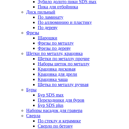
Зубило долото пики SDS max
Пика для отбойника
Диск пильный
По ламинату
По аллюминию и пластику
По дереву
Фрезы
Шарошки
Фрезы по металлу
Фрезы по дереву
Щетки по металлу, крацовка
Щетки по металлу прочие
Наборы щеток по металлу
Крацовка дисковая
Крацовка для дрели
Крацовка чаша
Щетка по металлу ручная
Буры
Бур SDS max
Переходники для буров
Бур SDS plus
Наборы насадок для гравера
Сверла
По стеклу и керамике
Сверло по бетону