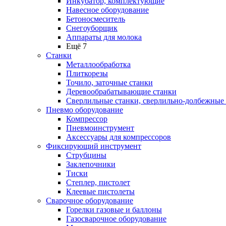
Инкубатор, комплектующие
Навесное оборудование
Бетоносмеситель
Снегоуборщик
Аппараты для молока
Ещё 7
Станки
Металлообработка
Плиткорезы
Точило, заточные станки
Деревообрабатывающие станки
Сверлильные станки, сверлильно-долбежные
Пневмо оборудование
Компрессор
Пневмоинструмент
Аксессуары для компрессоров
Фиксирующий инструмент
Струбцины
Заклепочники
Тиски
Степлер, пистолет
Клеевые пистолеты
Сварочное оборудование
Горелки газовые и баллоны
Газосварочное оборудование