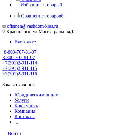
Избранные товары
0
Сравнение товаров
0
ofismen@vashdom-kras.ru
Красноярск, ул.Магистральная,1а
Вконтакте
8-800-707-81-07
8-800-707-81-07
+7(391)2-911-114
+7(391)2-911-115
+7(391)2-911-116
Заказать звонок
Юридическим лицам
Услуги
Как купить
Компания
Контакты
...
Войти