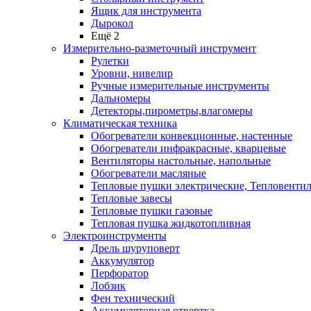
Ящик для инструмента
Дырокол
Ещё 2
Измерительно-разметочный инструмент
Рулетки
Уровни, нивелир
Ручные измерительные инструменты
Дальномеры
Детекторы,пирометры,влагомеры
Климатическая техника
Обогреватели конвекционные, настенные
Обогреватели инфракрасные, кварцевые
Вентиляторы настольные, напольные
Обогреватели масляные
Тепловые пушки электрические, Тепловенти
Тепловые завесы
Тепловые пушки газовые
Тепловая пушка жидкотопливная
Электроинструменты
Дрель шуруповерт
Аккумулятор
Перфоратор
Лобзик
Фен технический
Аккумуляторная отвертка