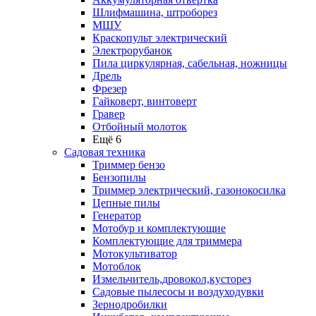
Шлифмашина, штроборез
МШУ
Краскопульт электрический
Электрорубанок
Пила циркулярная, сабельная, ножницы
Дрель
Фрезер
Гайковерт, винтоверт
Гравер
Отбойный молоток
Ещё 6
Садовая техника
Триммер бензо
Бензопилы
Триммер электрический, газонокосилка
Цепные пилы
Генератор
Мотобур и комплектующие
Комплектующие для триммера
Мотокультиватор
Мотоблок
Измельчитель,дровокол,кусторез
Садовые пылесосы и воздуходувки
Зернодробилки