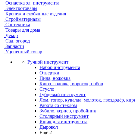
Оснастка эл. инструмента
Электротовары
Крепеж и скобянные изделия
Стройматериалы
Сантехника
Товары для дома
Декор
Сад, огород
Запчасти
Уцененный товар
Ручной инструмент
Набор инструмента
Отвертки
Пила, ножовка
Ключ, головка, вороток, набор
Стусло
Губцевый инструмент
Лом, топор, кувалда, молоток, гвоздодёр, кир
Работа со стеклом
Зубило, кернер, пробойник
Столярный инструмент
Ящик для инструмента
Дырокол
Ещё 2