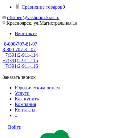
Сравнение товаров
0
ofismen@vashdom-kras.ru
Красноярск, ул.Магистральная,1а
Вконтакте
8-800-707-81-07
8-800-707-81-07
+7(391)2-911-114
+7(391)2-911-115
+7(391)2-911-116
Заказать звонок
Юридическим лицам
Услуги
Как купить
Компания
Контакты
...
Войти