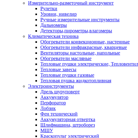
Измерительно-разметочный инструмент
Рулетки
Уровни, нивелир
Ручные измерительные инструменты
Дальномеры
Детекторы,пирометры,влагомеры
Климатическая техника
Обогреватели конвекционные, настенные
Обогреватели инфракрасные, кварцевые
Вентиляторы настольные, напольные
Обогреватели масляные
Тепловые пушки электрические, Тепловенти
Тепловые завесы
Тепловые пушки газовые
Тепловая пушка жидкотопливная
Электроинструменты
Дрель шуруповерт
Аккумулятор
Перфоратор
Лобзик
Фен технический
Аккумуляторная отвертка
Шлифмашина, штроборез
МШУ
Краскопульт электрический