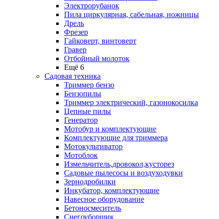
Электрорубанок
Пила циркулярная, сабельная, ножницы
Дрель
Фрезер
Гайковерт, винтоверт
Гравер
Отбойный молоток
Ещё 6
Садовая техника
Триммер бензо
Бензопилы
Триммер электрический, газонокосилка
Цепные пилы
Генератор
Мотобур и комплектующие
Комплектующие для триммера
Мотокультиватор
Мотоблок
Измельчитель,дровокол,кусторез
Садовые пылесосы и воздуходувки
Зернодробилки
Инкубатор, комплектующие
Навесное оборудование
Бетоносмеситель
Снегоуборщик