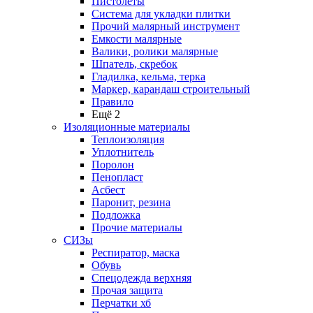
Пистолеты
Система для укладки плитки
Прочий малярный инструмент
Емкости малярные
Валики, ролики малярные
Шпатель, скребок
Гладилка, кельма, терка
Маркер, карандаш строительный
Правило
Ещё 2
Изоляционные материалы
Теплоизоляция
Уплотнитель
Поролон
Пенопласт
Асбест
Паронит, резина
Подложка
Прочие материалы
СИЗы
Респиратор, маска
Обувь
Спецодежда верхняя
Прочая защита
Перчатки хб