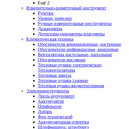
Ещё 2
Измерительно-разметочный инструмент
Рулетки
Уровни, нивелир
Ручные измерительные инструменты
Дальномеры
Детекторы,пирометры,влагомеры
Климатическая техника
Обогреватели конвекционные, настенные
Обогреватели инфракрасные, кварцевые
Вентиляторы настольные, напольные
Обогреватели масляные
Тепловые пушки электрические,
Тепловентиляторы
Тепловые завесы
Тепловые пушки газовые
Тепловая пушка жидкотопливная
Электроинструменты
Дрель шуруповерт
Аккумулятор
Перфоратор
Лобзик
Фен технический
Аккумуляторная отвертка
Шлифмашина, штроборез