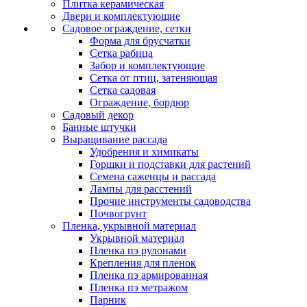
Плитка керамическая
Двери и комплектующие
Садовое ограждение, сетки
Форма для брусчатки
Сетка рабица
Забор и комплектующие
Сетка от птиц, затеняющая
Сетка садовая
Ограждение, бордюр
Садовый декор
Банные штучки
Выращивание рассада
Удобрения и химикаты
Горшки и подставки для растений
Семена саженцы и рассада
Лампы для расстений
Прочие инструменты садоводства
Почвогрунт
Пленка, укрывной материал
Укрывной материал
Пленка пэ рулонами
Крепления для пленок
Пленка пэ армированная
Пленка пэ метражом
Парник