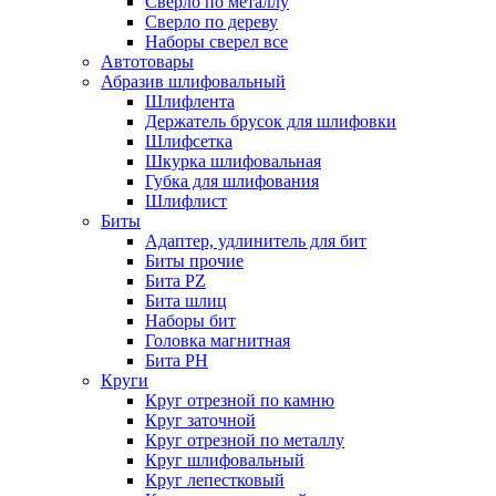
Сверло по металлу
Сверло по дереву
Наборы сверел все
Автотовары
Абразив шлифовальный
Шлифлента
Держатель брусок для шлифовки
Шлифсетка
Шкурка шлифовальная
Губка для шлифования
Шлифлист
Биты
Адаптер, удлинитель для бит
Биты прочие
Бита PZ
Бита шлиц
Наборы бит
Головка магнитная
Бита PH
Круги
Круг отрезной по камню
Круг заточной
Круг отрезной по металлу
Круг шлифовальный
Круг лепестковый