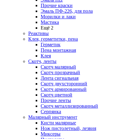
Прочие краски
Эмаль ПФ-226, для пола
Морилки и лаки
Мастика
Ещё 2
Реактивы
Клея, герметитки, пена
Герметик
Пена монтажная
Клея
Скотч, ленты
Скотч малярный
Скотч прозрачный
Лента сигнальная
Скотч двухсторонний
Скотч армированный
Скотч цветной
Прочие ленты
Скотч металлизированный
Серпянка
Малярный инструмент
Кисти малярные
Нож пистолетный, лезвия
Миксеры