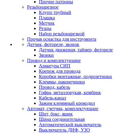
Прочие патроны
Резьбонарезное
Клупп трубный
Плашка
Метчик
Резцы
Набор резьбонарезной
Прочая оснастка для инструмента
Датчик, фотореле, звонок
Датчик движения, таймер, фотореле
Звонки
Провод и комплектующие
Арматура СИП
Крепеж для провода
Коробки монтажные, подрозетники
Клеммы, наконечники
Провод, кабель
Гофра, металлорукав, кембрик
Кабель-канал
Зажим клеммный крокодил
Автомат, счетчик, комплектующие
Щит, бокс, ящик
Шина соединительная
Автоматический выключатель
Выключатель ДИФ, УЗО