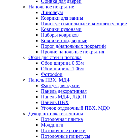
Обивка для дверей
Напольное покрытие
Линолеум
Коврики для ванны
Плинтуса напольные и комплектующие
Коврики рулонами
Наборы ковриков
Коврики придверные
Порог д/напольных покрытий
Прочие напольные покрытия
Обои для стен и потолка
Обои ширина 0,53м
Обои ширина 1,06м
Фотообои
Панель ПВХ, МДФ
Фартук для кухни
Панель декоративная
Панель МДФ, ЛДСП
Панель ПВХ
Уголок отделочный ПВХ, МДФ
Декор потолка и лепнина
Потолочная плитка
Молдинги
Потолочные розетки
Потолочные плинтусы