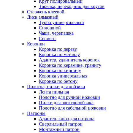
Круг полировальный
Тарелка, переходник для кругов
Стержень клеевой
Диск алмазный
Турбо универсальный
Сплошной
Чаша, черепашка
Сегмент
Коронки
Коронка по дереву
Коронка по металлу
Адаптер, удлинитель коронок
Коронка по керамике, граниту
Коронка по кирпичу
Коронка универсальная
Коронка по бетону
Полотна, пилки для лобзика
Лента пильная
Полотно для ручной ножовки
Пилки для электролобзика
Полотно для сабельной ножовки
Патроны
Адаптер, ключ для патрона
Сверлильный патрон
Монтажный патрон