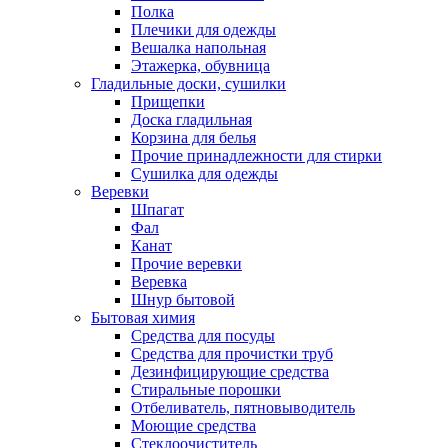
Полка
Плечики для одежды
Вешалка напольная
Этажерка, обувница
Гладильные доски, сушилки
Прищепки
Доска гладильная
Корзина для белья
Прочие принадлежности для стирки
Сушилка для одежды
Веревки
Шпагат
Фал
Канат
Прочие веревки
Веревка
Шнур бытовой
Бытовая химия
Средства для посуды
Средства для прочистки труб
Дезинфицирующие средства
Стиральные порошки
Отбеливатель, пятновыводитель
Моющие средства
Стеклоочиститель