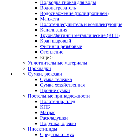
Подводка гибкая для воды
Водонагреватель
Водоснабжение (полипропилен)
Манжета
Полотенцесушитель и комплектующие
Канализация
Трубы/фитинги металлические (ВГП)
Кран шаровый
Фитинги резьбовые
Отопление
Ещё 5
Уплотнительные материалы
Прокладки
Сумки, рюкзаки
Сумка-тележка
Сумка хозяйственная
Прочие сумки
Постельные принадлежности
Полотенца, плед
КПБ
Матрас
Раскладушки
Подушка, одеяло
Инсектициды
Средства от мух