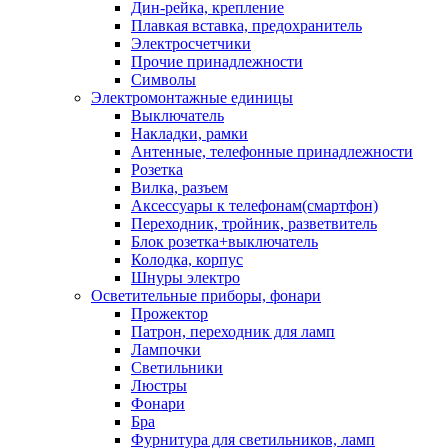
Дин-рейка, крепление
Плавкая вставка, предохранитель
Электросчетчики
Прочие принадлежности
Символы
Электромонтажные единицы
Выключатель
Накладки, рамки
Антенные, телефонные принадлежности
Розетка
Вилка, разъем
Аксессуары к телефонам(смартфон)
Переходник, тройник, разветвитель
Блок розетка+выключатель
Колодка, корпус
Шнуры электро
Осветительные приборы, фонари
Прожектор
Патрон, переходник для ламп
Лампочки
Светильники
Люстры
Фонари
Бра
Фурнитура для светильников, ламп