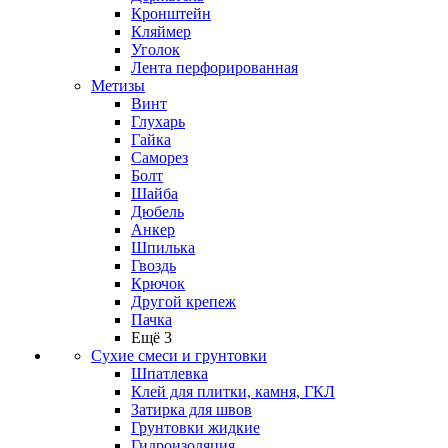
Кронштейн
Кляймер
Уголок
Лента перфорированная
Метизы
Винт
Глухарь
Гайка
Саморез
Болт
Шайба
Дюбель
Анкер
Шпилька
Гвоздь
Крючок
Другой крепеж
Пачка
Ещё 3
Сухие смеси и грунтовки
Шпатлевка
Клей для плитки, камня, ГКЛ
Затирка для швов
Грунтовки жидкие
Гидроизоляция