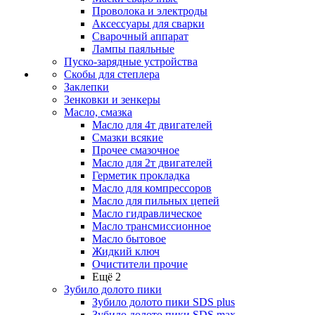
Проволока и электроды
Аксессуары для сварки
Сварочный аппарат
Лампы паяльные
Пуско-зарядные устройства
Скобы для степлера
Заклепки
Зенковки и зенкеры
Масло, смазка
Масло для 4т двигателей
Смазки всякие
Прочее смазочное
Масло для 2т двигателей
Герметик прокладка
Масло для компрессоров
Масло для пильных цепей
Масло гидравлическое
Масло трансмиссионное
Масло бытовое
Жидкий ключ
Очистители прочие
Ещё 2
Зубило долото пики
Зубило долото пики SDS plus
Зубило долото пики SDS max