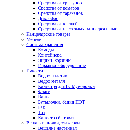
Средства от грызунов
Средства от комаров
Средства от тараканов
Дихлофос
Средства от клещей
Средства от насекомых, универсальные
Канцелярские товары
Мебель
Система хранения
Комоды
Контейнера
Ящики, корзины
Гаражное оборудование
Емкости
Ведро пластик
Ведро металл
Канистра для ГСМ, воронки
Фляги
Ванна
Бутылочки. банки ПЭТ
Бак
Таз
Канистра бытовая
Вешалки, полки, этажерки
Вешалка настенная