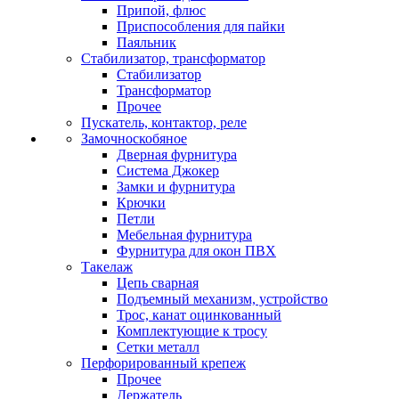
Припой, флюс
Приспособления для пайки
Паяльник
Стабилизатор, трансформатор
Стабилизатор
Трансформатор
Прочее
Пускатель, контактор, реле
Замочноскобяное
Дверная фурнитура
Система Джокер
Замки и фурнитура
Крючки
Петли
Мебельная фурнитура
Фурнитура для окон ПВХ
Такелаж
Цепь сварная
Подъемный механизм, устройство
Трос, канат оцинкованный
Комплектующие к тросу
Сетки металл
Перфорированный крепеж
Прочее
Держатель