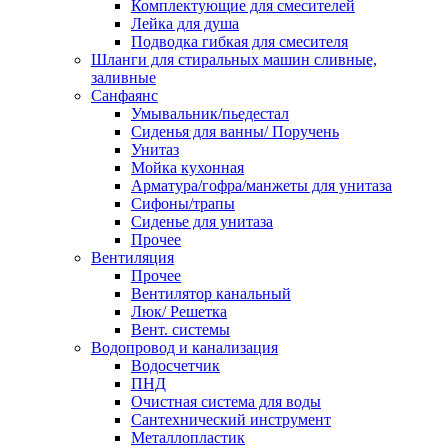
Комплектующие для смесителей
Лейка для душа
Подводка гибкая для смесителя
Шланги для стиральных машин сливные,
заливные
Санфаянс
Умывальник/пьедестал
Сиденья для ванны/ Поручень
Унитаз
Мойка кухонная
Арматура/гофра/манжеты для унитаза
Сифоны/трапы
Сиденье для унитаза
Прочее
Вентиляция
Прочее
Вентилятор канальный
Люк/ Решетка
Вент. системы
Водопровод и канализация
Водосчетчик
ПНД
Очистная система для воды
Сантехнический инструмент
Металлопластик