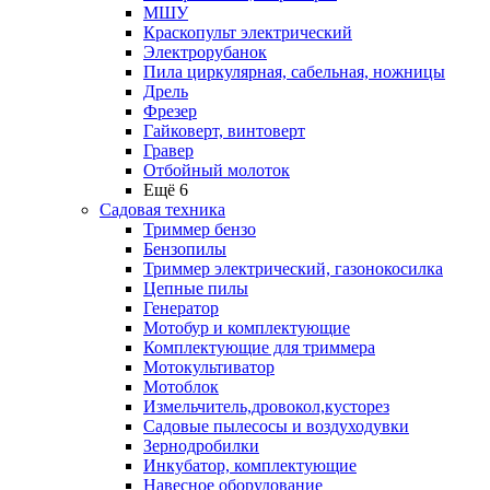
МШУ
Краскопульт электрический
Электрорубанок
Пила циркулярная, сабельная, ножницы
Дрель
Фрезер
Гайковерт, винтоверт
Гравер
Отбойный молоток
Ещё 6
Садовая техника
Триммер бензо
Бензопилы
Триммер электрический, газонокосилка
Цепные пилы
Генератор
Мотобур и комплектующие
Комплектующие для триммера
Мотокультиватор
Мотоблок
Измельчитель,дровокол,кусторез
Садовые пылесосы и воздуходувки
Зернодробилки
Инкубатор, комплектующие
Навесное оборудование