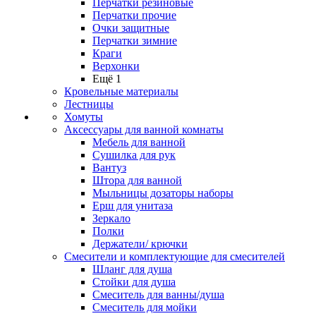
Перчатки резиновые
Перчатки прочие
Очки защитные
Перчатки зимние
Краги
Верхонки
Ещё 1
Кровельные материалы
Лестницы
Хомуты
Аксессуары для ванной комнаты
Мебель для ванной
Сушилка для рук
Вантуз
Штора для ванной
Мыльницы дозаторы наборы
Ерш для унитаза
Зеркало
Полки
Держатели/ крючки
Смесители и комплектующие для смесителей
Шланг для душа
Стойки для душа
Смеситель для ванны/душа
Смеситель для мойки