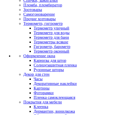
Спички, зажигалки
Пломба, пломбиратор
Зоотовары
Самогоноварение
Прочие хозтовары
Термометр, гигрометр
Термометр уличный
Термометр для воды
Термометр для бани
Термометры всякие
Гигрометр, барометр
Термометр оконный
Оформление окна
Карнизы для штор
Солнцезащитная пленка
Рулонные шторы
Декор для стен
Часы
Декоративные наклейки
Картины
Фоторамки
Пленка самоклеющаяся
Покрытия для мебели
Клеенка
Дермантин, винилкожа