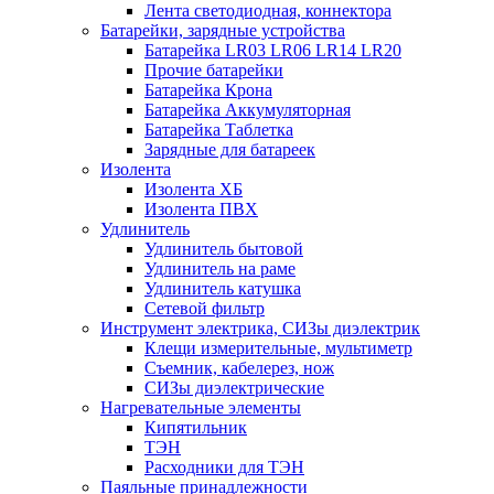
Лента светодиодная, коннектора
Батарейки, зарядные устройства
Батарейка LR03 LR06 LR14 LR20
Прочие батарейки
Батарейка Крона
Батарейка Аккумуляторная
Батарейка Таблетка
Зарядные для батареек
Изолента
Изолента ХБ
Изолента ПВХ
Удлинитель
Удлинитель бытовой
Удлинитель на раме
Удлинитель катушка
Сетевой фильтр
Инструмент электрика, СИЗы диэлектрик
Клещи измерительные, мультиметр
Съемник, кабелерез, нож
СИЗы диэлектрические
Нагревательные элементы
Кипятильник
ТЭН
Расходники для ТЭН
Паяльные принадлежности