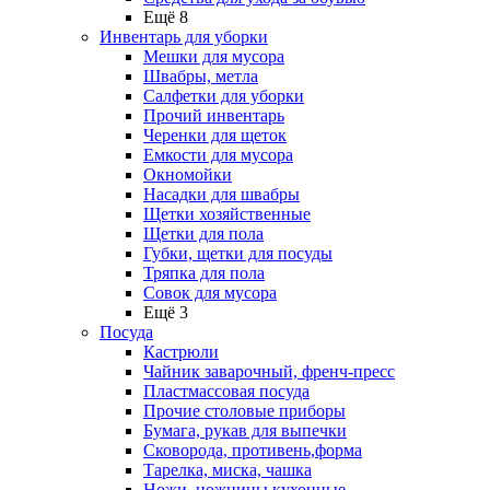
Ещё 8
Инвентарь для уборки
Мешки для мусора
Швабры, метла
Салфетки для уборки
Прочий инвентарь
Черенки для щеток
Емкости для мусора
Окномойки
Насадки для швабры
Щетки хозяйственные
Щетки для пола
Губки, щетки для посуды
Тряпка для пола
Совок для мусора
Ещё 3
Посуда
Кастрюли
Чайник заварочный, френч-пресс
Пластмассовая посуда
Прочие столовые приборы
Бумага, рукав для выпечки
Сковорода, противень,форма
Тарелка, миска, чашка
Ножи, ножницы кухонные