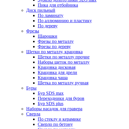
Пика для отбойника
Диск пильный
По ламинату
По аллюминию и пластику
По дереву
Фрезы
Шарошки
Фрезы по металлу
Фрезы по дереву
Щетки по металлу, крацовка
Щетки по металлу прочие
Наборы щеток по металлу
Крацовка дисковая
Крацовка для дрели
Крацовка чаша
Щетка по металлу ручная
Буры
Бур SDS max
Переходники для буров
Бур SDS plus
Наборы насадок для гравера
Сверла
По стеклу и керамике
Сверло по бетону