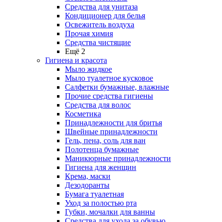
Средства для унитаза
Кондиционер для белья
Освежитель воздуха
Прочая химия
Средства чистящие
Ещё 2
Гигиена и красота
Мыло жидкое
Мыло туалетное кусковое
Салфетки бумажные, влажные
Прочие средства гигиены
Средства для волос
Косметика
Принадлежности для бритья
Швейные принадлежности
Гель, пена, соль для ван
Полотенца бумажные
Маникюрные принадлежности
Гигиена для женщин
Крема, маски
Дезодоранты
Бумага туалетная
Уход за полостью рта
Губки, мочалки для ванны
Средства для ухода за обувью