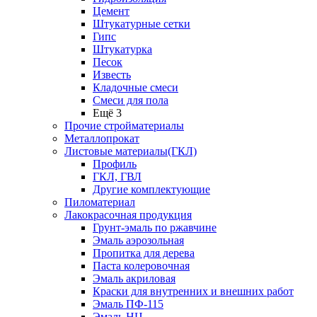
Цемент
Штукатурные сетки
Гипс
Штукатурка
Песок
Известь
Кладочные смеси
Смеси для пола
Ещё 3
Прочие стройматериалы
Металлопрокат
Листовые материалы(ГКЛ)
Профиль
ГКЛ, ГВЛ
Другие комплектующие
Пиломатериал
Лакокрасочная продукция
Грунт-эмаль по ржавчине
Эмаль аэрозольная
Пропитка для дерева
Паста колеровочная
Эмаль акриловая
Краски для внутренних и внешних работ
Эмаль ПФ-115
Эмаль НЦ