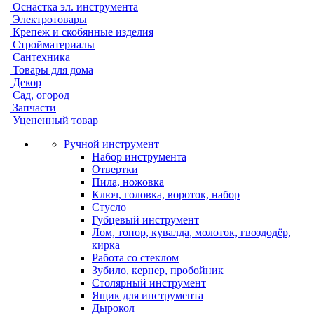
Оснастка эл. инструмента
Электротовары
Крепеж и скобянные изделия
Стройматериалы
Сантехника
Товары для дома
Декор
Сад, огород
Запчасти
Уцененный товар
Ручной инструмент
Набор инструмента
Отвертки
Пила, ножовка
Ключ, головка, вороток, набор
Стусло
Губцевый инструмент
Лом, топор, кувалда, молоток, гвоздодёр,
кирка
Работа со стеклом
Зубило, кернер, пробойник
Столярный инструмент
Ящик для инструмента
Дырокол