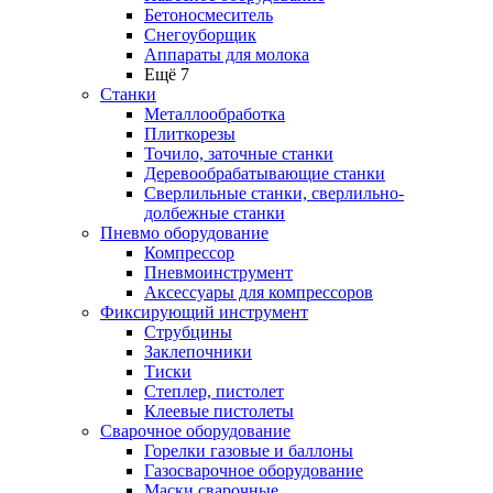
Бетоносмеситель
Снегоуборщик
Аппараты для молока
Ещё 7
Станки
Металлообработка
Плиткорезы
Точило, заточные станки
Деревообрабатывающие станки
Сверлильные станки, сверлильно-
долбежные станки
Пневмо оборудование
Компрессор
Пневмоинструмент
Аксессуары для компрессоров
Фиксирующий инструмент
Струбцины
Заклепочники
Тиски
Степлер, пистолет
Клеевые пистолеты
Сварочное оборудование
Горелки газовые и баллоны
Газосварочное оборудование
Маски сварочные