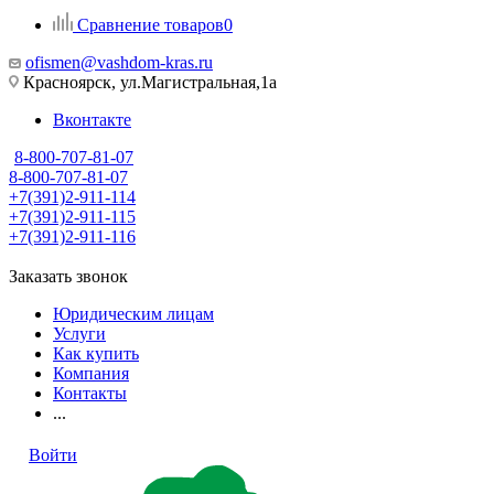
Сравнение товаров
0
ofismen@vashdom-kras.ru
Красноярск, ул.Магистральная,1а
Вконтакте
8-800-707-81-07
8-800-707-81-07
+7(391)2-911-114
+7(391)2-911-115
+7(391)2-911-116
Заказать звонок
Юридическим лицам
Услуги
Как купить
Компания
Контакты
...
Войти