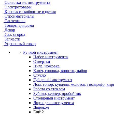
Оснастка эл. инструмента
Электротовары
Крепеж и скобянные изделия
Стройматериалы
Сантехника
Товары для дома
Декор
Сад, огород
Запчасти
Уцененный товар
Ручной инструмент
Набор инструмента
Отвертки
Пила, ножовка
Ключ, головка, вороток, набор
Стусло
Губцевый инструмент
Лом, топор, кувалда, молоток, гвоздодёр, кир
Работа со стеклом
Зубило, кернер, пробойник
Столярный инструмент
Ящик для инструмента
Дырокол
Ещё 2