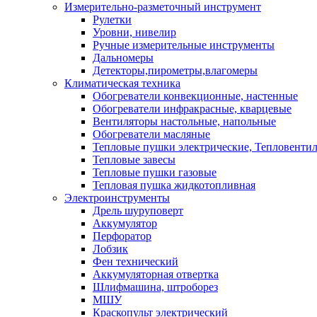
Измерительно-разметочный инструмент
Рулетки
Уровни, нивелир
Ручные измерительные инструменты
Дальномеры
Детекторы,пирометры,влагомеры
Климатическая техника
Обогреватели конвекционные, настенные
Обогреватели инфракрасные, кварцевые
Вентиляторы настольные, напольные
Обогреватели масляные
Тепловые пушки электрические, Тепловенти
Тепловые завесы
Тепловые пушки газовые
Тепловая пушка жидкотопливная
Электроинструменты
Дрель шуруповерт
Аккумулятор
Перфоратор
Лобзик
Фен технический
Аккумуляторная отвертка
Шлифмашина, штроборез
МШУ
Краскопульт электрический