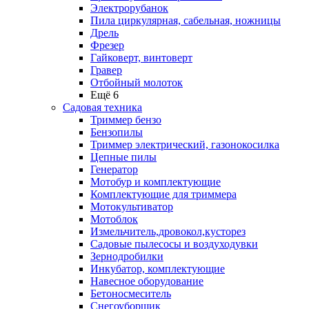
Электрорубанок
Пила циркулярная, сабельная, ножницы
Дрель
Фрезер
Гайковерт, винтоверт
Гравер
Отбойный молоток
Ещё 6
Садовая техника
Триммер бензо
Бензопилы
Триммер электрический, газонокосилка
Цепные пилы
Генератор
Мотобур и комплектующие
Комплектующие для триммера
Мотокультиватор
Мотоблок
Измельчитель,дровокол,кусторез
Садовые пылесосы и воздуходувки
Зернодробилки
Инкубатор, комплектующие
Навесное оборудование
Бетоносмеситель
Снегоуборщик