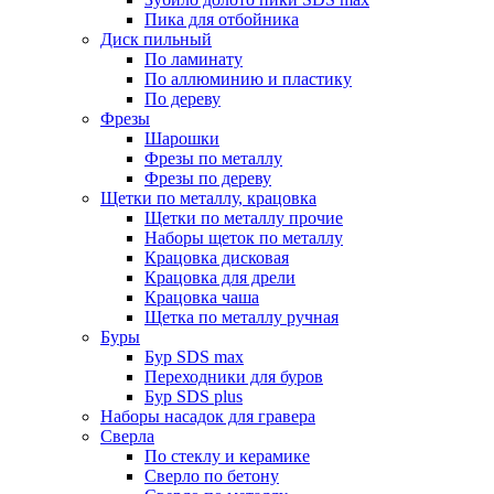
Пика для отбойника
Диск пильный
По ламинату
По аллюминию и пластику
По дереву
Фрезы
Шарошки
Фрезы по металлу
Фрезы по дереву
Щетки по металлу, крацовка
Щетки по металлу прочие
Наборы щеток по металлу
Крацовка дисковая
Крацовка для дрели
Крацовка чаша
Щетка по металлу ручная
Буры
Бур SDS max
Переходники для буров
Бур SDS plus
Наборы насадок для гравера
Сверла
По стеклу и керамике
Сверло по бетону