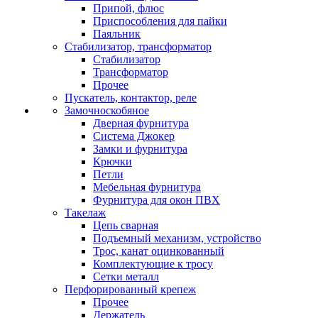
Припой, флюс
Приспособления для пайки
Паяльник
Стабилизатор, трансформатор
Стабилизатор
Трансформатор
Прочее
Пускатель, контактор, реле
Замочноскобяное
Дверная фурнитура
Система Джокер
Замки и фурнитура
Крючки
Петли
Мебельная фурнитура
Фурнитура для окон ПВХ
Такелаж
Цепь сварная
Подъемный механизм, устройство
Трос, канат оцинкованный
Комплектующие к тросу
Сетки металл
Перфорированный крепеж
Прочее
Держатель