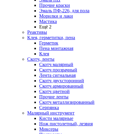
Прочие краски
Эмаль ПФ-226, для пола
Морилки и лаки
Мастика
Ещё 2
Реактивы
Клея, герметитки, пена
Герметик
Пена монтажная
Клея
Скотч, ленты
Скотч малярный
Скотч прозрачный
Лента сигнальная
Скотч двухсторонний
Скотч армированный
Скотч цветной
Прочие ленты
Скотч металлизированный
Серпянка
Малярный инструмент
Кисти малярные
Нож пистолетный, лезвия
Миксеры