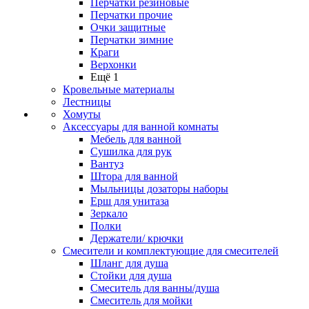
Перчатки резиновые
Перчатки прочие
Очки защитные
Перчатки зимние
Краги
Верхонки
Ещё 1
Кровельные материалы
Лестницы
Хомуты
Аксессуары для ванной комнаты
Мебель для ванной
Сушилка для рук
Вантуз
Штора для ванной
Мыльницы дозаторы наборы
Ерш для унитаза
Зеркало
Полки
Держатели/ крючки
Смесители и комплектующие для смесителей
Шланг для душа
Стойки для душа
Смеситель для ванны/душа
Смеситель для мойки