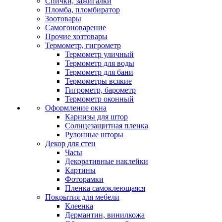
Спички, зажигалки
Пломба, пломбиратор
Зоотовары
Самогоноварение
Прочие хозтовары
Термометр, гигрометр
Термометр уличный
Термометр для воды
Термометр для бани
Термометры всякие
Гигрометр, барометр
Термометр оконный
Оформление окна
Карнизы для штор
Солнцезащитная пленка
Рулонные шторы
Декор для стен
Часы
Декоративные наклейки
Картины
Фоторамки
Пленка самоклеющаяся
Покрытия для мебели
Клеенка
Дермантин, винилкожа