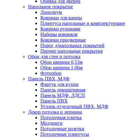
Обивка для дверей
Напольное покрытие
Линолеум
Коврики для ванны
Плинтуса напольные и комплектующие
Коврики рулонами
Наборы ковриков
Коврики придверные
Порог д/напольных покрытий
Прочие напольные покрытия
Обои для стен и потолка
Обои ширина 0,53м
Обои ширина 1,06м
Фотообои
Панель ПВХ, МДФ
Фартук для кухни
Панель декоративная
Панель МДФ, ЛДСП
Панель ПВХ
Уголок отделочный ПВХ, МДФ
Декор потолка и лепнина
Потолочная плитка
Молдинги
Потолочные розетки
Потолочные плинтусы